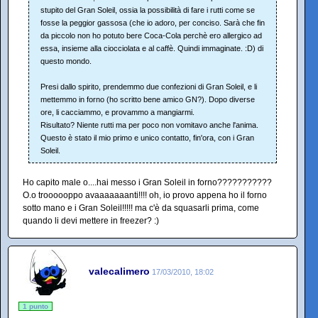
stupito del Gran Soleil, ossia la possibilità di fare i rutti come se
fosse la peggior gassosa (che io adoro, per conciso. Sarà che fin
da piccolo non ho potuto bere Coca-Cola perchè ero allergico ad
essa, insieme alla ciocciolata e al caffè. Quindi immaginate. :D) di
questo mondo.
Presi dallo spirito, prendemmo due confezioni di Gran Soleil, e li
mettemmo in forno (ho scritto bene amico GN?). Dopo diverse
ore, li cacciammo, e provammo a mangiarmi.
Risultato? Niente rutti ma per poco non vomitavo anche l'anima.
Questo è stato il mio primo e unico contatto, fin'ora, con i Gran
Soleil.
Ho capito male o....hai messo i Gran Soleil in forno???????????
O.o troooooppo avaaaaaaanti!!!! oh, io provo appena ho il forno
sotto mano e i Gran Soleil!!!!! ma c'è da squasarli prima, come
quando li devi mettere in freezer? :)
valecalimero
17/03/2010, 18:02
1 punto