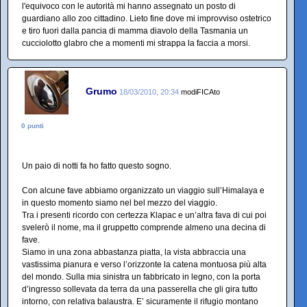
l'equivoco con le autorità mi hanno assegnato un posto di
guardiano allo zoo cittadino. Lieto fine dove mi improvviso ostetrico
e tiro fuori dalla pancia di mamma diavolo della Tasmania un
cucciolotto glabro che a momenti mi strappa la faccia a morsi.
Grumo
18/03/2010, 20:34
modiFICAto
0 punti
Un paio di notti fa ho fatto questo sogno.
Con alcune fave abbiamo organizzato un viaggio sull’Himalaya e
in questo momento siamo nel bel mezzo del viaggio.
Tra i presenti ricordo con certezza Klapac e un’altra fava di cui poi
svelerò il nome, ma il gruppetto comprende almeno una decina di
fave.
Siamo in una zona abbastanza piatta, la vista abbraccia una
vastissima pianura e verso l’orizzonte la catena montuosa più alta
del mondo. Sulla mia sinistra un fabbricato in legno, con la porta
d’ingresso sollevata da terra da una passerella che gli gira tutto
intorno, con relativa balaustra. E’ sicuramente il rifugio montano