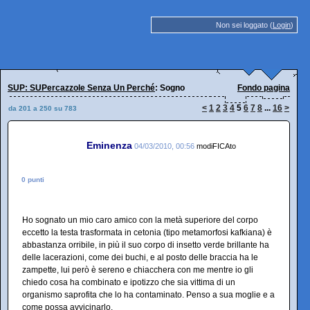
Non sei loggato (
Login
)
SUP: SUPercazzole Senza Un Perché
: Sogno
Fondo pagina
<
1
2
3
4
5
6
7
8
...
16
>
da 201 a 250 su 783
Eminenza
04/03/2010, 00:56
modiFICAto
0 punti
Ho sognato un mio caro amico con la metà superiore del corpo
eccetto la testa trasformata in cetonia (tipo metamorfosi kafkiana) è
abbastanza orribile, in più il suo corpo di insetto verde brillante ha
delle lacerazioni, come dei buchi, e al posto delle braccia ha le
zampette, lui però è sereno e chiacchera con me mentre io gli
chiedo cosa ha combinato e ipotizzo che sia vittima di un
organismo saprofita che lo ha contaminato. Penso a sua moglie e a
come possa avvicinarlo.