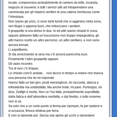
locale, comprensivo probabilmente di camere da letto, locanda,
negozio di souvenir, e tutti i servizi utili ad intraprendere una
camminata per gli impervi sentieri di una catena montuosa come
l’Himalaya.
Non siamo gli unici, ci sono tanti turisti che si aggirano nella zona,
nel rifugio o appena fuori, che imboccano i sentieri.
Il gruppetto si era diviso in due. Io ed altri siamo rimasti in zona,
oppure abbiamo fatto un’escursione non troppo impegnativa, gli
altri hanno scelto un altro percorso, un altro sentiero, e non sono
ancora tornati,
Li aspettiamo.
Si sta avvicinando la sera ma c’è ancora parecchia luce.
Finalmente l’altro gruppetto appare.
Gli vado incontro.
Tra di loro c’è Klapac.
Le chiedo com’è andata… non faccio in tempo a notare che manca
una persona che lei mi risponde.
Hanno fatto un bel giro, posti meravigliosi, mi racconta, stanca e
infreddolita ma soddisfatta. Ma anche triste, mi pare. Purtroppo, mi
dice, Zxdfgh è morta. Non ce l’ha fatta, probabilmente sopraffatta
dalla fatica e dall’atmosfera rarefatta, o dal freddo, o tutto insieme,
non si sa.
Sa solo che a un certo punto si ferma per riposare, fa per sedersi e
si accascia, finisce distesa per terra.
E non si riprende più. Senza mai aprire gli occhi o riprendere