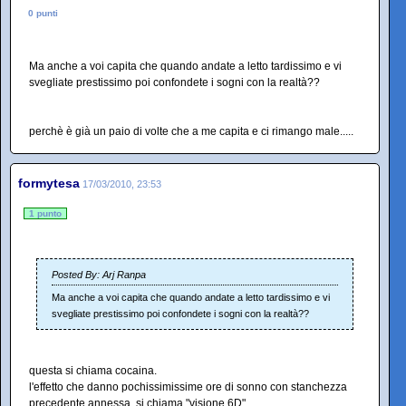
0 punti
Ma anche a voi capita che quando andate a letto tardissimo e vi
svegliate prestissimo poi confondete i sogni con la realtà??
perchè è già un paio di volte che a me capita e ci rimango male.....
formytesa
17/03/2010, 23:53
1 punto
Posted By: Arj Ranpa
Ma anche a voi capita che quando andate a letto tardissimo e vi
svegliate prestissimo poi confondete i sogni con la realtà??
questa si chiama cocaina.
l'effetto che danno pochissimissime ore di sonno con stanchezza
precedente annessa, si chiama "visione 6D"