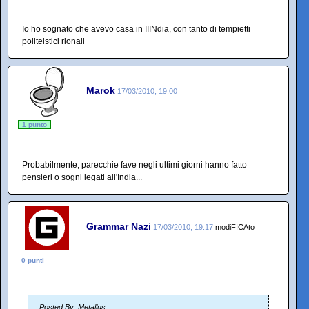
Io ho sognato che avevo casa in IIINdia, con tanto di tempietti
politeistici rionali
Marok
17/03/2010, 19:00
1 punto
Probabilmente, parecchie fave negli ultimi giorni hanno fatto
pensieri o sogni legati all'India...
Grammar Nazi
17/03/2010, 19:17
modiFICAto
0 punti
Posted By: Metallus