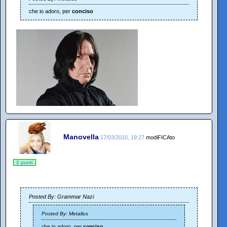
che io adoro, per
conciso
Manovella
17/03/2010, 19:27
modiFICAto
2 punti
Posted By: Grammar Nazi
Posted By: Metallus
che io adoro, per
conciso