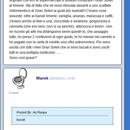
sognato che ero al supermercato e dovevo comprare i Gran Soleil
al limone. Sta di fatto che mi sono ritrovata davanti a uno scaffale
chilomentrico di Gran Soleil ai gusti più svariati!! C'erano cose
assurde: oltre ai banali limone, vaniglia, ananas, maracuja e caffè,
c'erano anche al kiwi e uva, cioccolato e amarene, gorgonzola e
cannella (che era nero, non si sa perchè), albicocca e tonno...non
mi ricordo gli altri ma distinguevo bene questi! Io, che assaggio
tutto, ho preso 2 confezioni di ogni gusto, le ho messe nel carrello e
ho pagato con la carta di credito una cifra astronomica. Poi sono
uscita con tutti i miei Gran Soleil che si sono bucati e sono usciti
tutti in una poltiglia multicolor........
Sono così grave?
Marok
15/03/2010, 14:48
0 punti
Posted By: Arj Ranpa
bucati