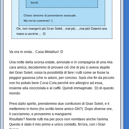
bucati
Chiaro sintomo di perversione sessuale.
Ma noi la cureremo! :)
Ok, non mangerò più Gran Soleil....mai più.....mai più! Datemi una
mano a uscirne.... :D
Va ora in onda... Casa Metallus! :D
Una notte della scorsa estate, annoiato e in compagnia di una mia
cara amica, decidemmo di provare ciò che di più ci aveva stupito
del Gran Soleil, ossia la possibilità di fare i rutti come se fosse la
peggior gassosa (che io adoro, per conciso. Sarà che fin da piccolo
non ho potuto bere Coca-Cola perchè ero allergico ad essa,
insieme alla ciocciolata e al caffè. Quindi immaginate. :D) di questo
mondo.
Presi dallo spirito, prendemmo due confezioni di Gran Soleil, e li
mettemmo in forno (ho scritto bene amico GN?). Dopo diverse ore,
li cacciammo, e provammo a mangiarmi.
Risultato? Niente rutti ma per poco non vomitavo anche l'anima.
Questo è stato il mio primo e unico contatto, fin'ora, con i Gran