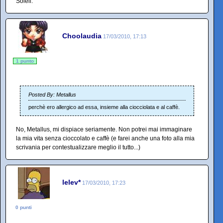
Soleil.
Choolaudia
17/03/2010, 17:13
1 punto
Posted By: Metallus
perchè ero allergico ad essa, insieme alla ciocciolata e al caffè.
No, Metallus, mi dispiace seriamente. Non potrei mai immaginare
la mia vita senza cioccolato e caffè (e farei anche una foto alla mia
scrivania per contestualizzare meglio il tutto...)
lelev*
17/03/2010, 17:23
0 punti