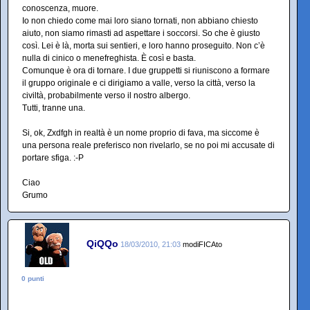
conoscenza, muore.
Io non chiedo come mai loro siano tornati, non abbiano chiesto
aiuto, non siamo rimasti ad aspettare i soccorsi. So che è giusto
così. Lei è là, morta sui sentieri, e loro hanno proseguito. Non c’è
nulla di cinico o menefreghista. È così e basta.
Comunque è ora di tornare. I due gruppetti si riuniscono a formare
il gruppo originale e ci dirigiamo a valle, verso la città, verso la
civiltà, probabilmente verso il nostro albergo.
Tutti, tranne una.
Si, ok, Zxdfgh in realtà è un nome proprio di fava, ma siccome è
una persona reale preferisco non rivelarlo, se no poi mi accusate di
portare sfiga. :-P
Ciao
Grumo
QiQQo
18/03/2010, 21:03
modiFICAto
0 punti