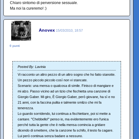
Chiaro sintomo di perversione sessuale.
Ma noi la cureremo! :)
Anovex
15/03/2010, 18:57
0 punti
Posted By: Lavinia
Vi racconto un altro pezzo di un altro sogno che ho fatto stanotte.
Un pezzo piccolo piccolo così non vi stancate.
Scenario: una mensa o qualcosa di simile. Finisco di mangiare e
mi alzo. Passo vicino ad un tizio che fischietta una canzone di
Giorgio Gaber. Mi giro, È Giorgio Gaber, però giovane, ha sì e no
21 anni, con la faccina pulita e talmente smilzo che mi fa
tenerezza.
Lo guardo sorridendo, lui continua a fischiettare, poi si mette a
cantare. "Chebbello!" penso io, ma evidentemente ero l'unica
perché tutta la gente che è nella mensa comincia a gridare
dicendo di smettere, che la canzone fa schifo, il testo fa cagare.
Lui però continua senza badare a nessuno.