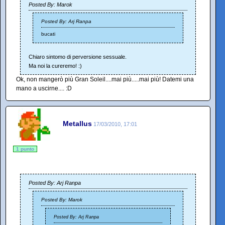
Posted By: Marok
Posted By: Arj Ranpa
bucati
Chiaro sintomo di perversione sessuale.
Ma noi la cureremo! :)
Ok, non mangerò più Gran Soleil....mai più.....mai più! Datemi una
mano a uscirne.... :D
Metallus
17/03/2010, 17:01
1 punto
Posted By: Arj Ranpa
Posted By: Marok
Posted By: Arj Ranpa