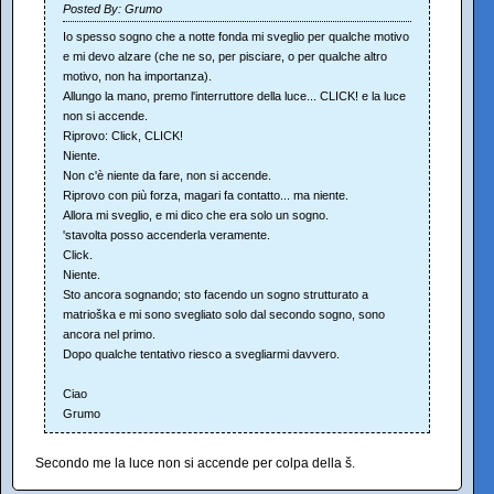
Posted By: Grumo
Io spesso sogno che a notte fonda mi sveglio per qualche motivo
e mi devo alzare (che ne so, per pisciare, o per qualche altro
motivo, non ha importanza).
Allungo la mano, premo l'interruttore della luce... CLICK! e la luce
non si accende.
Riprovo: Click, CLICK!
Niente.
Non c'è niente da fare, non si accende.
Riprovo con più forza, magari fa contatto... ma niente.
Allora mi sveglio, e mi dico che era solo un sogno.
'stavolta posso accenderla veramente.
Click.
Niente.
Sto ancora sognando; sto facendo un sogno strutturato a
matrioška e mi sono svegliato solo dal secondo sogno, sono
ancora nel primo.
Dopo qualche tentativo riesco a svegliarmi davvero.
Ciao
Grumo
Secondo me la luce non si accende per colpa della š.