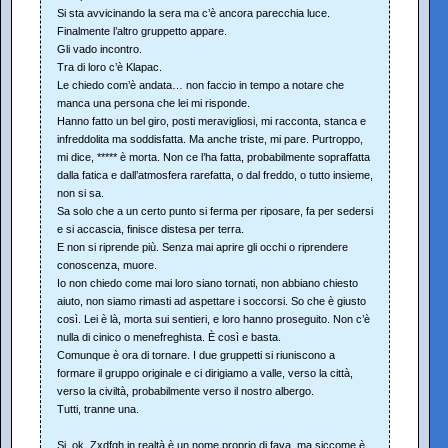
Si sta avvicinando la sera ma c’è ancora parecchia luce.
Finalmente l’altro gruppetto appare.
Gli vado incontro.
Tra di loro c’è Klapac.
Le chiedo com’è andata… non faccio in tempo a notare che
manca una persona che lei mi risponde.
Hanno fatto un bel giro, posti meravigliosi, mi racconta, stanca e
infreddolita ma soddisfatta. Ma anche triste, mi pare. Purtroppo,
mi dice, ***** è morta. Non ce l’ha fatta, probabilmente sopraffatta
dalla fatica e dall’atmosfera rarefatta, o dal freddo, o tutto insieme,
non si sa.
Sa solo che a un certo punto si ferma per riposare, fa per sedersi
e si accascia, finisce distesa per terra.
E non si riprende più. Senza mai aprire gli occhi o riprendere
conoscenza, muore.
Io non chiedo come mai loro siano tornati, non abbiano chiesto
aiuto, non siamo rimasti ad aspettare i soccorsi. So che è giusto
così. Lei è là, morta sui sentieri, e loro hanno proseguito. Non c’è
nulla di cinico o menefreghista. È così e basta.
Comunque è ora di tornare. I due gruppetti si riuniscono a
formare il gruppo originale e ci dirigiamo a valle, verso la città,
verso la civiltà, probabilmente verso il nostro albergo.
Tutti, tranne una.
Si, ok, Zxdfgh in realtà è un nome proprio di fava, ma siccome è