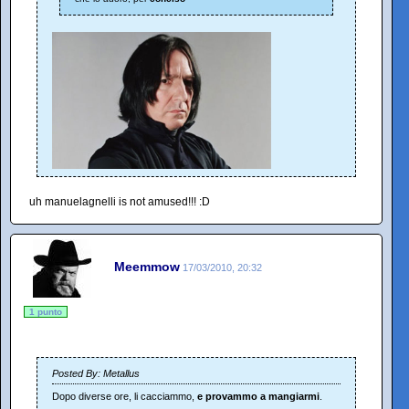
uh manuelagnelli is not amused!!! :D
Meemmow
17/03/2010, 20:32
1 punto
Posted By: Metallus
Dopo diverse ore, li cacciammo,
e provammo a
mangiarmi
.