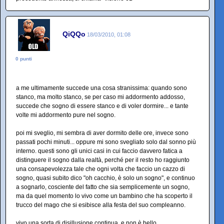
QiQQo
18/03/2010, 01:08
0 punti
a me ultimamente succede una cosa stranissima: quando sono
stanco, ma molto stanco, se per caso mi addormento addosso,
succede che sogno di essere stanco e di voler dormire... e tante
volte mi addormento pure nel sogno.
poi mi sveglio, mi sembra di aver dormito delle ore, invece sono
passati pochi minuti... oppure mi sono svegliato solo dal sonno più
interno. questi sono gli unici casi in cui faccio davvero fatica a
distinguere il sogno dalla realtà, perché per il resto ho raggiunto
una consapevolezza tale che ogni volta che faccio un cazzo di
sogno, quasi subito dico "oh cacchio, è solo un sogno", e continuo
a sognarlo, cosciente del fatto che sia semplicemente un sogno,
ma da quel momento lo vivo come un bambino che ha scoperto il
trucco del mago che si esibisce alla festa del suo compleanno.
vivo una sorta di disillusione continua. e non è bello.