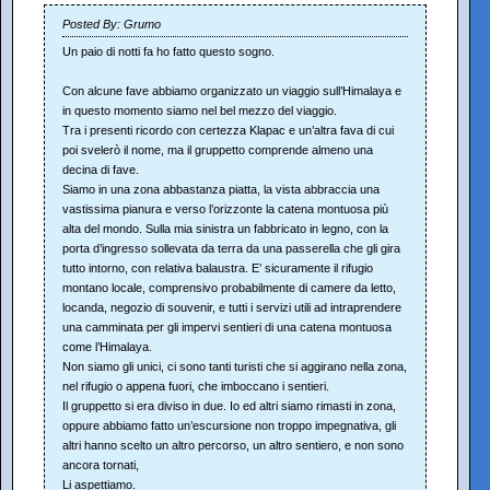
Posted By: Grumo
Un paio di notti fa ho fatto questo sogno.
Con alcune fave abbiamo organizzato un viaggio sull’Himalaya e
in questo momento siamo nel bel mezzo del viaggio.
Tra i presenti ricordo con certezza Klapac e un’altra fava di cui
poi svelerò il nome, ma il gruppetto comprende almeno una
decina di fave.
Siamo in una zona abbastanza piatta, la vista abbraccia una
vastissima pianura e verso l’orizzonte la catena montuosa più
alta del mondo. Sulla mia sinistra un fabbricato in legno, con la
porta d’ingresso sollevata da terra da una passerella che gli gira
tutto intorno, con relativa balaustra. E’ sicuramente il rifugio
montano locale, comprensivo probabilmente di camere da letto,
locanda, negozio di souvenir, e tutti i servizi utili ad intraprendere
una camminata per gli impervi sentieri di una catena montuosa
come l’Himalaya.
Non siamo gli unici, ci sono tanti turisti che si aggirano nella zona,
nel rifugio o appena fuori, che imboccano i sentieri.
Il gruppetto si era diviso in due. Io ed altri siamo rimasti in zona,
oppure abbiamo fatto un’escursione non troppo impegnativa, gli
altri hanno scelto un altro percorso, un altro sentiero, e non sono
ancora tornati,
Li aspettiamo.