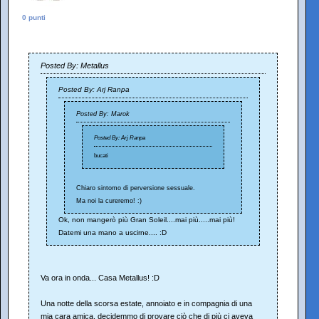
0 punti
Posted By: Metallus
Posted By: Arj Ranpa
Posted By: Marok
Posted By: Arj Ranpa
bucati
Chiaro sintomo di perversione sessuale.
Ma noi la cureremo! :)
Ok, non mangerò più Gran Soleil....mai più.....mai più!
Datemi una mano a uscirne.... :D
Va ora in onda... Casa Metallus! :D
Una notte della scorsa estate, annoiato e in compagnia di una
mia cara amica, decidemmo di provare ciò che di più ci aveva