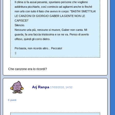
Il clima si fa assai pesante, spuntano persone che vogliono
addirittura picchiarlo, così comincio ad agitarmi anche io finché
non urlo con tutto il fiato che avevo in corpo: "BASTA! SMETTILA!
LE CANZONI DI GIORGIO GABER LA GENTE NON LE
CAPISCE!"
Silenzio.
Nessuno urla più, nessuno si muove, Gaber non canta. Mi
guarda, fa una faccia tristissima e se ne va. Penso di averlo
offeso, quindi gli corro dietro.
Poi basta, non ricordo altro... Peccato!
:|
Che canzone era lo ricordi?
Arj Ranpa
17/03/2010, 14:52
0 punti