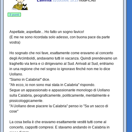
31/10/2009, 15:23
modiFICAto
3 punti
Aspettate, aspettate... Ho fatto un sogno favico!
(E me ne sono ricordata solo adesso, con buona pace da parte
vostra)
Ho sognato che noi fave, esattamente come eravamo al concerto
degli Arcimboldi, andavamo tutti in vacanza. Quindi prendevamo un
traghetto via terra e ci dirigevamo al Sud. Arrivati al Sud, entriamo
in una regione che nel sogno io ignoravo finché non me lo dice
Uollano.
"Siamo in Calabria!" dice.
"Ah ecco, io non sono mai stata in Calabria" rispondo.
Segue un appassionato e appassionante monologo di Uollano
sulla Calabria, geograficamente, politicamente, mentalmente e
pissicologgicamente.
"A Uollano deve piacere la Calabria" penso io "Sa un sacco di
cose"
La cosa bella è che eravamo esattamente vestiti tutti come al
concerto, cappotti compresi. E stavamo andando in Calabria in