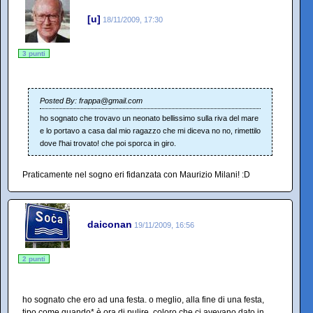
[u]
18/11/2009, 17:30
3 punti
Posted By: frappa@gmail.com
ho sognato che trovavo un neonato bellissimo sulla riva del mare
e lo portavo a casa dal mio ragazzo che mi diceva no no, rimettilo
dove l'hai trovato! che poi sporca in giro.
Praticamente nel sogno eri fidanzata con Maurizio Milani! :D
daiconan
19/11/2009, 16:56
2 punti
ho sognato che ero ad una festa. o meglio, alla fine di una festa,
tipo come quando* è ora di pulire. coloro che ci avevano dato in