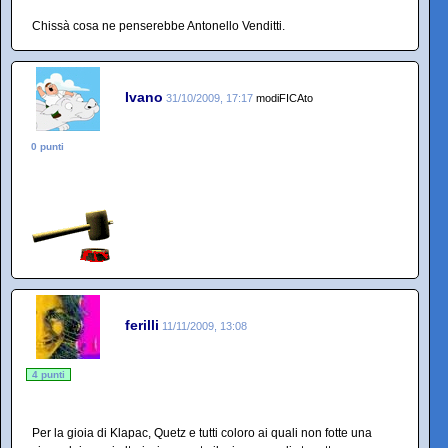
Chissà cosa ne penserebbe Antonello Venditti.
Ivano
31/10/2009, 17:17
modiFICAto
0 punti
ferilli
11/11/2009, 13:08
4 punti
Per la gioia di Klapac, Quetz e tutti coloro ai quali non fotte una