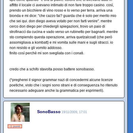
affitto il locale ci avevano intimato di non fare troppo casino. così,
prendo un bicchiere di vino rosso e lo verso per terra. arriva una
bionda e mi dice: "che cazzo fai? guarda che è solo per merito mio
che sei qui. don diego aveva votato per non farti venire". mentre
cerco don diego per chiedergli spiegazioni, trovo un paio di
strofinacci da cucina e vado verso un rubinetto per bagnarli. mentre
sto compiendo questa operazione, arriva quetzalcoatl (che però
assomigliava a kombatt) e mi vomita sulle mani e sugli stracci. io
non resisto e gli vomito addosso.
finito così perchè mi son svegliata con i conati.
credo che a schifo stavolta posso battere sonobasso.
(*pregherei il signor grammar nazi di concedermi alcune licenze
poetiche, visto che i sogni sono strani e di conseguenza ho ritenuto
necessario adeguare anche la grammatica per esprimerli).
SonoBasso
19/11/2009, 17:01
-1 punti