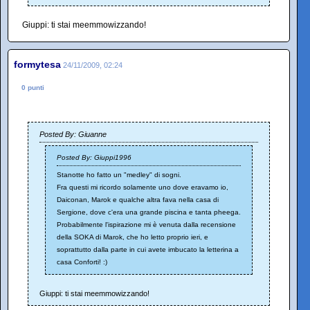
Giuppi: ti stai meemmowizzando!
formytesa
24/11/2009, 02:24
0 punti
Posted By: Giuanne
Posted By: Giuppi1996
Stanotte ho fatto un "medley" di sogni.
Fra questi mi ricordo solamente uno dove eravamo io,
Daiconan, Marok e qualche altra fava nella casa di
Sergione, dove c'era una grande piscina e tanta pheega.
Probabilmente l'ispirazione mi è venuta dalla recensione
della SOKA di Marok, che ho letto proprio ieri, e
soprattutto dalla parte in cui avete imbucato la letterina a
casa Conforti! :)
Giuppi: ti stai meemmowizzando!