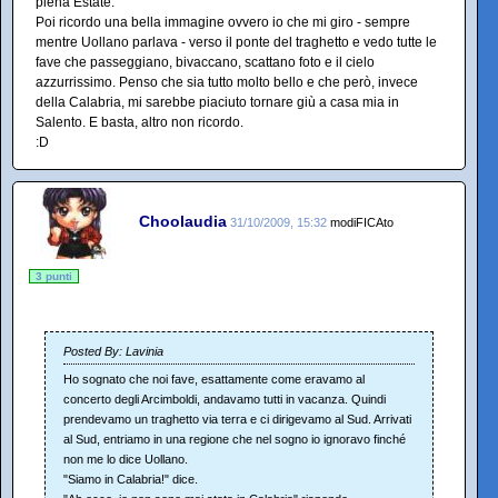
piena Estate.
Poi ricordo una bella immagine ovvero io che mi giro - sempre
mentre Uollano parlava - verso il ponte del traghetto e vedo tutte le
fave che passeggiano, bivaccano, scattano foto e il cielo
azzurrissimo. Penso che sia tutto molto bello e che però, invece
della Calabria, mi sarebbe piaciuto tornare giù a casa mia in
Salento. E basta, altro non ricordo.
:D
Choolaudia
31/10/2009, 15:32
modiFICAto
3 punti
Posted By: Lavinia
Ho sognato che noi fave, esattamente come eravamo al
concerto degli Arcimboldi, andavamo tutti in vacanza. Quindi
prendevamo un traghetto via terra e ci dirigevamo al Sud. Arrivati
al Sud, entriamo in una regione che nel sogno io ignoravo finché
non me lo dice Uollano.
"Siamo in Calabria!" dice.