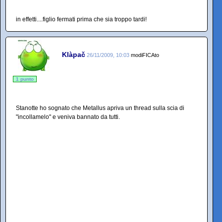
in effetti....figlio fermati prima che sia troppo tardi!
Klàpač
26/11/2009, 10:03
modiFICAto
1 punto
Stanotte ho sognato che Metallus apriva un thread sulla scia di
"incollamelo" e veniva bannato da tutti.