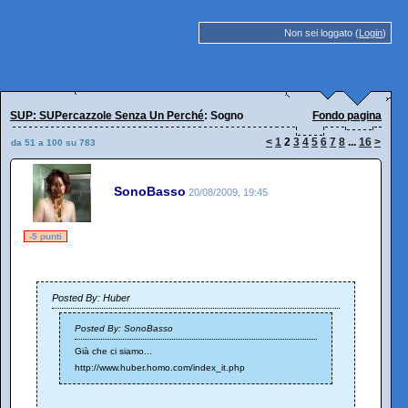
Non sei loggato (
Login
)
SUP: SUPercazzole Senza Un Perché
: Sogno
Fondo pagina
<
1
2
3
4
5
6
7
8
...
16
>
da 51 a 100 su 783
SonoBasso
20/08/2009, 19:45
-5 punti
Posted By: Huber
Posted By: SonoBasso
Già che ci siamo...
http://www.huber.homo.com/index_it.php