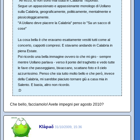
"Ah ecco, io non sono mai stata in Calabria" rispondo.
Segue un appassionato e appassionante monologo di Uollano
sulla Calabria, geograficamente, politicamente, mentalmente e
pissicologgicamente.
"A Uollano deve piacere la Calabria" penso io "Sa un sacco di
cose"
La cosa bella è che eravamo esattamente vestiti tutti come al
concerto, cappotti compresi. E stavamo andando in Calabria in
piena Estate.
Poi ricordo una bella immagine ovvero io che mi giro - sempre
mentre Uollano parlava - verso il ponte del traghetto e vedo tutte
le fave che passeggiano, bivaccano, scattano foto e il cielo
azzurrissimo. Penso che sia tutto molto bello e che però, invece
della Calabria, mi sarebbe piaciuto tornare giù a casa mia in
Salento. E basta, altro non ricordo.
:D
Che bello, facciamolo! Avete impegni per agosto 2010?
Klàpač
31/10/2009, 15:36