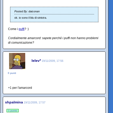
Posted By: daiconan
ok. io sono il blu di sinistra.
Come i
puffi
? :)
Cordialmente amarcord: sapete perché i puffi non hanno problemi
di comunicazione?
lelev*
19/11/2009, 17:56
0 punti
+1 per l'amarcord
shpalmina
19/11/2009, 17:57
1 punto