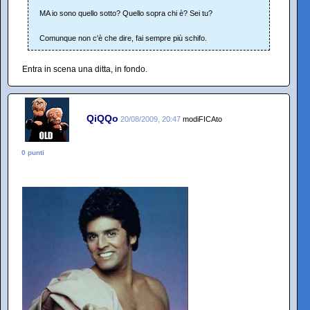
MA io sono quello sotto? Quello sopra chi è? Sei tu?
Comunque non c'è che dire, fai sempre più schifo.
Entra in scena una ditta, in fondo.
QiQQo
20/08/2009, 20:47
modiFICAto
0 punti