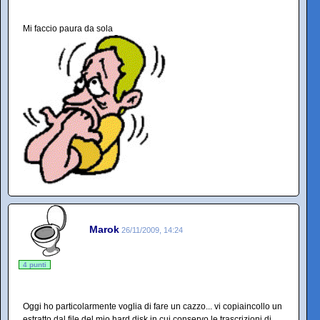
Mi faccio paura da sola
Marok
26/11/2009, 14:24
4 punti
Oggi ho particolarmente voglia di fare un cazzo... vi copiaincollo un
estratto dal file del mio hard disk in cui conservo le trascrizioni di