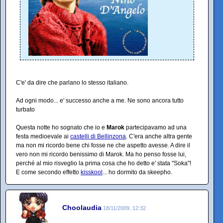
C'e' da dire che parlano lo stesso italiano.
Ad ogni modo... e' successo anche a me. Ne sono ancora tutto
turbato
Questa notte ho sognato che io e
Marok
partecipavamo ad una
festa medioevale ai
castelli di Bellinzona
. C'era anche altra gente
ma non mi ricordo bene chi fosse ne che aspetto avesse. A dire il
vero non mi ricordo benissimo di Marok. Ma ho penso fosse lui,
perché al mio risveglio la prima cosa che ho detto e' stata "Soka"!
E come secondo effetto
kisskool
... ho dormito da skeepho.
Choolaudia
18/11/2009, 12:32