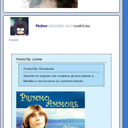
Huber
18/11/2009, 10:17
modiFICAto
0 punti
Posted By: Lavinia
Posted By: Choolaudia
Stanotte ho sognato che compievo gli anni insieme a
Metallus e che lui aveva un caschetto biondo.