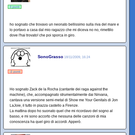
3 punti
ho sognato che trovavo un neonato bellissimo sulla riva del mare e
lo portavo a casa dal mio ragazzo che mi diceva no no, rimettilo
dove l'hai trovato! che poi sporca in giro.
SonoGrasso
18/11/2009, 16:24
-2 punti
Ho sognato Zack de la Rocha (cantante dei raga against the
machine), che, accompagnato strumentalmente dai Nirvana,
cantava una versione semi-metal di Show me Your Genitals di Jon
LaJoie, il tutto in piazza castello a Firenze.
La mattina dopo ho suonato quel che mi ricordavo del sogno al
basso, e mi sono accorto che nessuna delle canzoni di mia
conoscenza ha quel giro di accordi. Apperò.