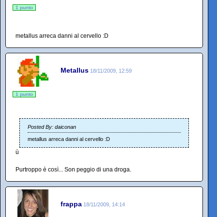
1 punto
metallus arreca danni al cervello :D
Metallus
18/11/2009, 12:59
1 punto
Posted By: daiconan
metallus arreca danni al cervello :D
ù
Purtroppo è così... Son peggio di una droga.
frappa
18/11/2009, 14:14