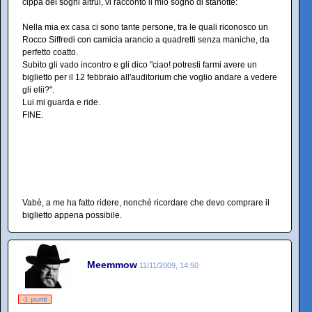
cippa dei sogni altrui, vi racconto il mio sogno di stanotte:
Nella mia ex casa ci sono tante persone, tra le quali riconosco un
Rocco Siffredi con camicia arancio a quadretti senza maniche, da
perfetto coatto.
Subito gli vado incontro e gli dico "ciao! potresti farmi avere un
biglietto per il 12 febbraio all'auditorium che voglio andare a vedere
gli elii?".
Lui mi guarda e ride.
FINE.
Vabè, a me ha fatto ridere, nonchè ricordare che devo comprare il
biglietto appena possibile.
Meemmow
11/11/2009, 14:50
-1 punti