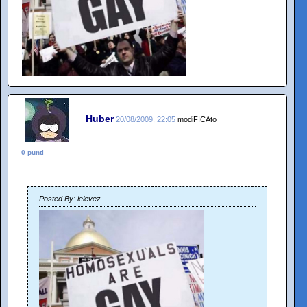
Huber
20/08/2009, 22:05
modiFICAto
0 punti
Posted By: lelevez