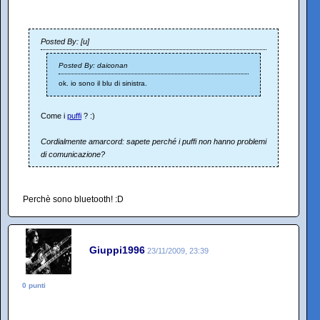
Posted By: [u]
Posted By: daiconan
ok. io sono il blu di sinistra.
Come i
puffi
? :)
Cordialmente amarcord: sapete perché i puffi non hanno problemi
di comunicazione?
Perchè sono bluetooth! :D
Giuppi1996
23/11/2009, 23:39
0 punti