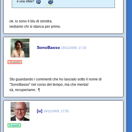
è una sfida?
ok. io sono il blu di sinistra.
vediamo chi si stanca per primo.
SonoBasso
19/11/2009, 17:20
-2 punti
Sto guardando i commenti che ho lasciato sotto il nome di
"SonoBasso" nel corso del tempo, ma che merda!
sà, recuperiamo : ¶
[u]
19/11/2009, 17:55
5 punti