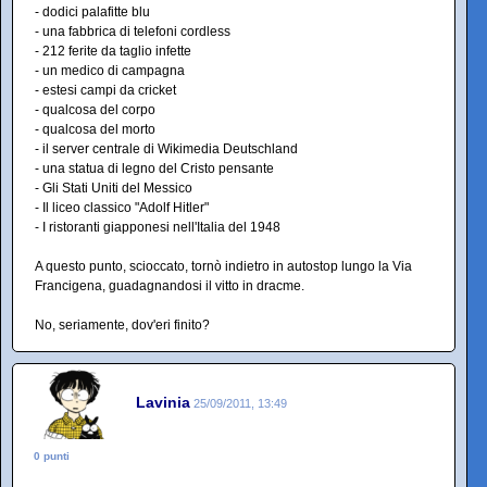
- dodici palafitte blu
- una fabbrica di telefoni cordless
- 212 ferite da taglio infette
- un medico di campagna
- estesi campi da cricket
- qualcosa del corpo
- qualcosa del morto
- il server centrale di Wikimedia Deutschland
- una statua di legno del Cristo pensante
- Gli Stati Uniti del Messico
- Il liceo classico "Adolf Hitler"
- I ristoranti giapponesi nell'Italia del 1948
A questo punto, scioccato, tornò indietro in autostop lungo la Via
Francigena, guadagnandosi il vitto in dracme.
No, seriamente, dov'eri finito?
Lavinia
25/09/2011, 13:49
0 punti