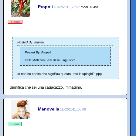
Propoli
10/02/2011, 23:57
modiFICAto
-1 punti
Posted By: manila
Posted By: Propoli
nelle Misterios
i
Arti Della Linguistica
Io non ho capito che significa questo...me lo spieghi? :ppp
Significa che sei una cagacazzo, immagino.
Manovella
11/02/2011, 00:08
3 punti