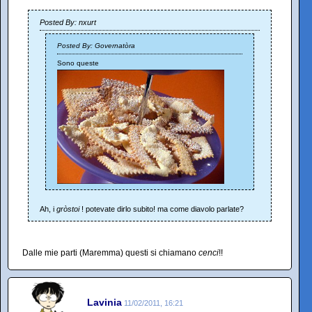
Posted By: nxurt
Posted By: Governatòra
Sono queste
Ah, i
gròstoi
! potevate dirlo subito! ma come diavolo parlate?
Dalle mie parti (Maremma) questi si chiamano
cenci
!!
Lavinia
11/02/2011, 16:21