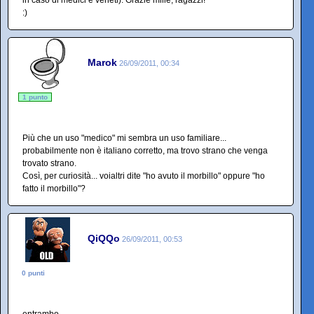
in caso di medici e veneti). Grazie mille, ragazzi!
:)
Marok
26/09/2011, 00:34
1 punto
Più che un uso "medico" mi sembra un uso familiare...
probabilmente non è italiano corretto, ma trovo strano che venga
trovato strano.
Così, per curiosità... voialtri dite "ho avuto il morbillo" oppure "ho
fatto il morbillo"?
QiQQo
26/09/2011, 00:53
0 punti