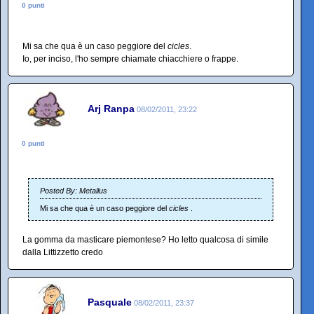
0 punti
Mi sa che qua è un caso peggiore del
cicles
.
Io, per inciso, l'ho sempre chiamate chiacchiere o frappe.
Arj Ranpa
08/02/2011, 23:22
0 punti
Posted By: Metallus
Mi sa che qua è un caso peggiore del
cicles
.
La gomma da masticare piemontese? Ho letto qualcosa di simile
dalla Littizzetto credo
Pasquale
08/02/2011, 23:37