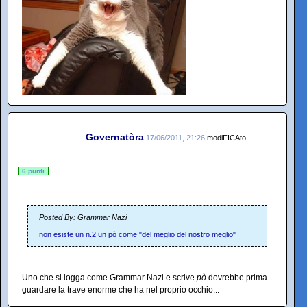
Governatòra
17/06/2011, 21:26
modiFICAto
6 punti
Posted By: Grammar Nazi
non esiste un n.2 un pò come "del meglio del nostro meglio"
Uno che si logga come Grammar Nazi e scrive
pò
dovrebbe prima
guardare la trave enorme che ha nel proprio occhio...