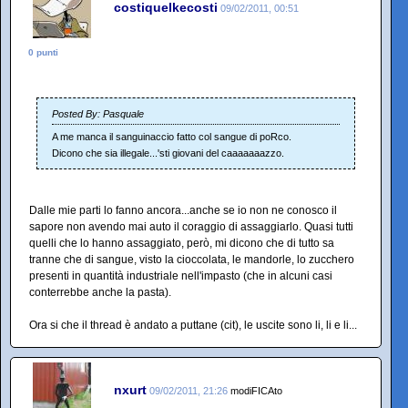
costiquelkecosti
09/02/2011, 00:51
0 punti
Posted By: Pasquale
A me manca il sanguinaccio fatto col sangue di poRco.
Dicono che sia illegale...'sti giovani del caaaaaaazzo.
Dalle mie parti lo fanno ancora...anche se io non ne conosco il
sapore non avendo mai auto il coraggio di assaggiarlo. Quasi tutti
quelli che lo hanno assaggiato, però, mi dicono che di tutto sa
tranne che di sangue, visto la cioccolata, le mandorle, lo zucchero
presenti in quantità industriale nell'impasto (che in alcuni casi
conterrebbe anche la pasta).
Ora si che il thread è andato a puttane (cit), le uscite sono li, li e li...
nxurt
09/02/2011, 21:26
modiFICAto