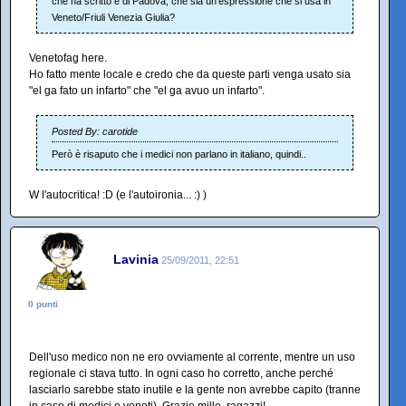
che ha scritto è di Padova, che sia un'espressione che si usa in
Veneto/Friuli Venezia Giulia?
Venetofag here.
Ho fatto mente locale e credo che da queste parti venga usato sia
"el ga fato un infarto" che "el ga avuo un infarto".
Posted By: carotide
Però è risaputo che i medici non parlano in italiano, quindi..
W l'autocritica! :D (e l'autoironia... :) )
Lavinia
25/09/2011, 22:51
0 punti
Dell'uso medico non ne ero ovviamente al corrente, mentre un uso
regionale ci stava tutto. In ogni caso ho corretto, anche perché
lasciarlo sarebbe stato inutile e la gente non avrebbe capito (tranne