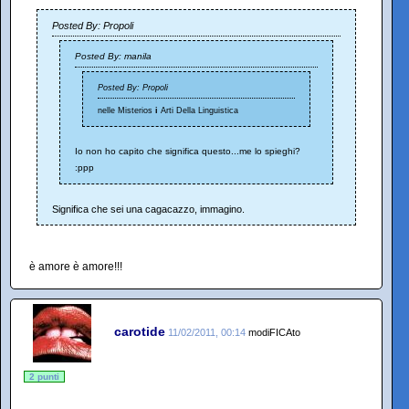
Posted By: Propoli
Posted By: manila
Posted By: Propoli
nelle Misterios
i
Arti Della Linguistica
Io non ho capito che significa questo...me lo spieghi?
:ppp
Significa che sei una cagacazzo, immagino.
è amore è amore!!!
carotide
11/02/2011, 00:14
modiFICAto
2 punti