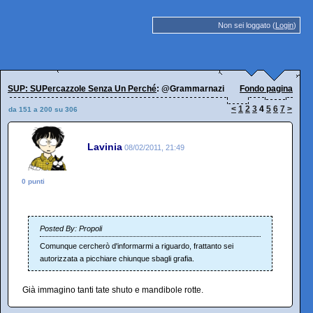
Non sei loggato (
Login
)
SUP: SUPercazzole Senza Un Perché
: @Grammarnazi
Fondo pagina
<
1
2
3
4
5
6
7
>
da 151 a 200 su 306
Lavinia
08/02/2011, 21:49
0 punti
Posted By: Propoli
Comunque cercherò d'informarmi a riguardo, frattanto sei
autorizzata a picchiare chiunque sbagli grafia.
Già immagino tanti tate shuto e mandibole rotte.