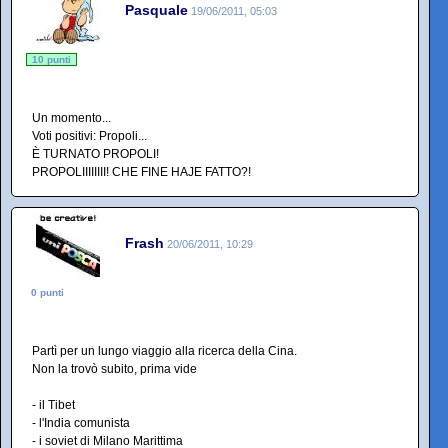
Pasquale
19/06/2011, 05:03
10 punti
Un momento...
Voti positivi: Propoli...
È TURNATO PROPOLI!
PROPOLIIIIIIII! CHE FINE HAJE FATTO?!
Frash
20/06/2011, 10:29
0 punti
Partì per un lungo viaggio alla ricerca della Cina.
Non la trovò subito, prima vide
- il Tibet
- l'India comunista
- i soviet di Milano Marittima