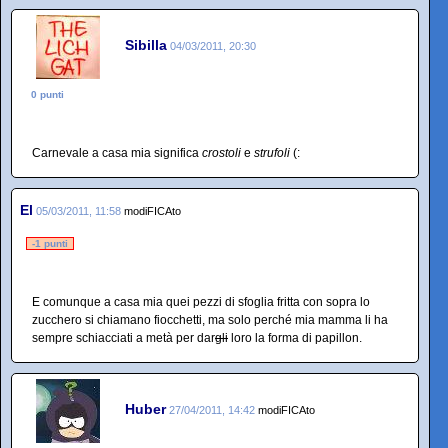
Sibilla
04/03/2011, 20:30
0 punti
Carnevale a casa mia significa
crostoli
e
strufoli
(:
El
05/03/2011, 11:58
modiFICAto
-1 punti
E comunque a casa mia quei pezzi di sfoglia fritta con sopra lo
zucchero si chiamano fiocchetti, ma solo perché mia mamma li ha
sempre schiacciati a metà per dar
gli
loro la forma di papillon.
Huber
27/04/2011, 14:42
modiFICAto