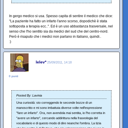
In gergo medico si usa. Spesso capita di sentire il medico che dice:
"La paziente ha fatto un infarto l'anno scorso, dopodichè è stata
sottoposta a terapia ecc..". Ed è un uso abbastanza trasversale, nel
senso che l'ho sentito sia da medici del sud che del centro-nord.
Però è risaputo che i medici non parlano in italiano, quindi..
:)
lelev*
25/09/2011, 14:18
0 punti
Posted By: Lavinia
Una curiosità: sto correggendo le seconde bozze di un
manoscritto e mi sono imbattuta diverse volte nell'espressione
"fare un infarto". Ora, non avendola mai sentita, io l'ho corretta in
"avere un infarto", cercando addirittura nella fraseologia del
vocabolario e di questo modo di dire neanche l'ombra. La tizia