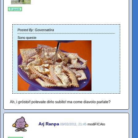
3 punti
Posted By: Governatòra
Sono queste
Ah, i
gròstoi
! potevate dirlo subito! ma come diavolo parlate?
Arj Ranpa
09/02/2011, 21:45
modiFICAto