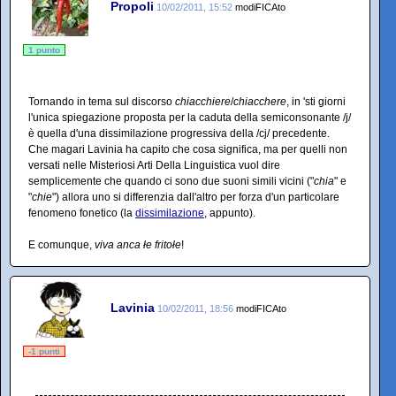
Propoli
10/02/2011, 15:52
modiFICAto
1 punto
Tornando in tema sul discorso
chiacchiere
/
chiacchere
, in 'sti giorni
l'unica spiegazione proposta per la caduta della semiconsonante /j/
è quella d'una dissimilazione progressiva della /cj/ precedente.
Che magari Lavinia ha capito che cosa significa, ma per quelli non
versati nelle Misteriosi Arti Della Linguistica vuol dire
semplicemente che quando ci sono due suoni simili vicini ("
chia
" e
"
chie
") allora uno si differenzia dall'altro per forza d'un particolare
fenomeno fonetico (la
dissimilazione
, appunto).
E comunque,
viva anca łe fritołe
!
Lavinia
10/02/2011, 18:56
modiFICAto
-1 punti