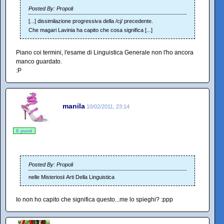
Posted By: Propoli
[...] dissimilazione progressiva della /cj/ precedente.
Che magari Lavinia ha capito che cosa significa [...]
Piano coi termini, l'esame di Linguistica Generale non l'ho ancora
manco guardato.
:P
manila
10/02/2011, 23:14
6 punti
Posted By: Propoli
nelle Misterios
i
Arti Della Linguistica
Io non ho capito che significa questo...me lo spieghi? :ppp