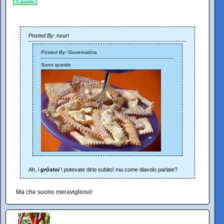
1 punto
Posted By: nxurt
Posted By: Governatòra
Sono queste
Ah, i
gròstoi
! potevate dirlo subito! ma come diavolo parlate?
Ma che suono meraviglioso!