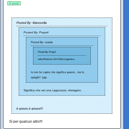
3 punti
Posted By: Manovella
Posted By: Propoli
Posted By: manila
Posted By: Propoli
nelle Misterios
i
Arti Della Linguistica
Io non ho capito che significa questo...me lo
spieghi? :ppp
Significa che sei una cagacazzo, immagino.
è amore è amore!!!
Sì per qualcun altro!!!