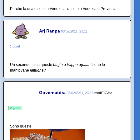
Perché la usate solo in Veneto, anzi solo a Venezia e Provincia.
Arj Ranpa
08/02/2011, 23:11
0 punti
Un secondo... ma queste
bugie
o
frappe
o
galani
sono le
mantovane
lattughe
?
Governatòra
08/02/2011, 23:16
modiFICAto
2 punti
Sono queste