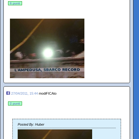
6 punti
El
27/04/2011, 15:44
modiFICAto
2 punti
Posted By: Huber