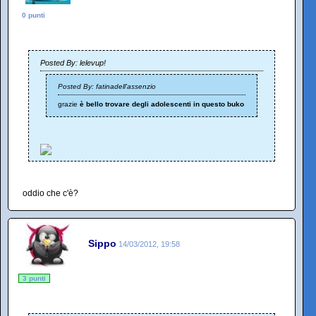
0 punti
Posted By: lelevup!
Posted By: fatinadell'assenzio
grazie
è bello trovare degli adolescenti in questo buko
oddio che c'è?
Sippo
14/03/2012, 19:58
3 punti