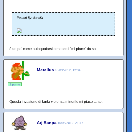
Posted By: flanella
è un po' come autoquotarsi o mettersi "mi piace" da soli.
Metallus
16/03/2012, 12:34
1 punto
Questa invasione di tanta violenza minorile mi piace tanto.
Arj Ranpa
16/03/2012, 21:47