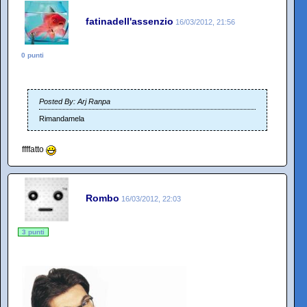
fatinadell'assenzio
16/03/2012, 21:56
0 punti
Posted By: Arj Ranpa
Rimandamela
ffffatto
Rombo
16/03/2012, 22:03
3 punti