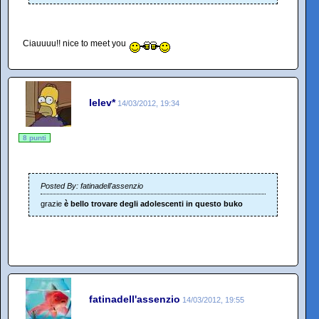
Ciauuuu!! nice to meet you
lelev*
14/03/2012, 19:34
8 punti
Posted By: fatinadell'assenzio
grazie
è bello trovare degli adolescenti in questo buko
fatinadell'assenzio
14/03/2012, 19:55