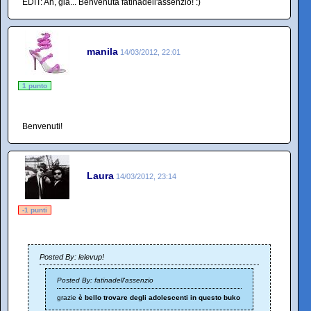
EDIT: Ah, già... Benvenuta fatinadell'assenzio! :)
manila
14/03/2012, 22:01
1 punto
Benvenuti!
Laura
14/03/2012, 23:14
-1 punti
Posted By: lelevup!
Posted By: fatinadell'assenzio
grazie
è bello trovare degli adolescenti in questo buko