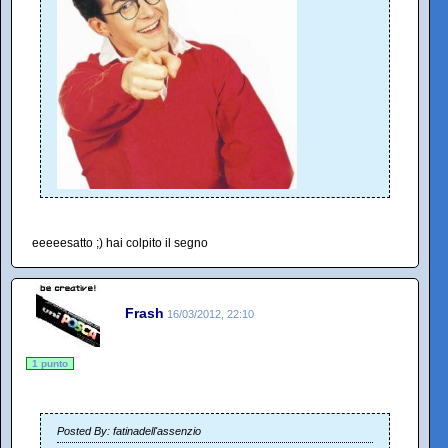
eeeeesatto ;) hai colpito il segno
Frash
16/03/2012, 22:10
1 punto
Posted By: fatinadell'assenzio