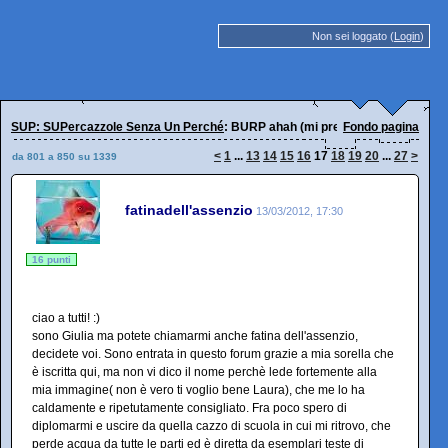
Non sei loggato (
Login
)
SUP: SUPercazzole Senza Un Perché
: BURP ahah (mi presento)
Fondo pagina
<
1
...
13
14
15
16
17
18
19
20
...
27
>
da 801 a 850 su 1339
fatinadell'assenzio
13/03/2012, 17:30
16 punti
ciao a tutti! :)
sono Giulia ma potete chiamarmi anche fatina dell'assenzio,
decidete voi. Sono entrata in questo forum grazie a mia sorella che
è iscritta qui, ma non vi dico il nome perchè lede fortemente alla
mia immagine( non è vero ti voglio bene Laura), che me lo ha
caldamente e ripetutamente consigliato. Fra poco spero di
diplomarmi e uscire da quella cazzo di scuola in cui mi ritrovo, che
perde acqua da tutte le parti ed è diretta da esemplari teste di