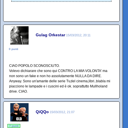
Gulag Orkestar
15/03/2012, 20:11
0 punti
CIAO POPOLO SCONOSCIUTO.
Volevo dichiarare che sono qui CONTRO LA MIA VOLONTA' ma
non sono un fake e non ho assolutamente NULLA DA DIRE.
Anyway. Sono un'amante delle serie Tv,del cinema,libri..blabla mi
piacciono le lampade e i cuscini ed è ok. soprattutto Mullholand
drive. CIAO.
QiQQo
15/03/2012, 21:07
7 punti