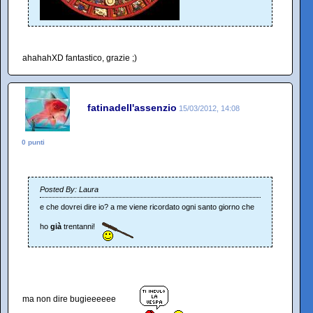
ahahahXD fantastico, grazie ;)
fatinadell'assenzio
15/03/2012, 14:08
0 punti
Posted By: Laura
e che dovrei dire io? a me viene ricordato ogni santo giorno che
ho
già
trentanni!
ma non dire bugieeeeee