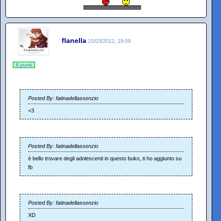
flanella
15/03/2012, 19:09
8 punti
Posted By: fatinadellassenzio
<3
Posted By: fatinadellassenzio
è bello trovare degli adolescenti in questo buko, ti ho aggiunto su
fb
Posted By: fatinadellassenzio
XD