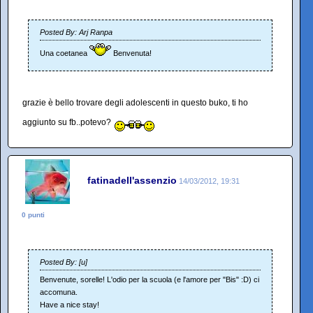
Posted By: Arj Ranpa
Una coetanea
Benvenuta!
grazie è bello trovare degli adolescenti in questo buko, ti ho
aggiunto su fb..potevo?
fatinadell'assenzio
14/03/2012, 19:31
0 punti
Posted By: [u]
Benvenute, sorelle! L'odio per la scuola (e l'amore per "Bis" :D) ci
accomuna.
Have a nice stay!