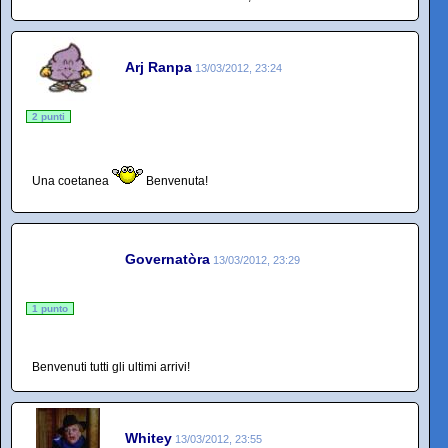
Arj Ranpa
13/03/2012, 23:24
2 punti
Una coetanea
Benvenuta!
Governatòra
13/03/2012, 23:29
1 punto
Benvenuti tutti gli ultimi arrivi!
Whitey
13/03/2012, 23:55