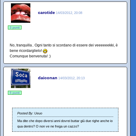
carotide
14/03/2012, 20:08
3 punti
No, tranquilla.. Ogni tanto si scordano di essere dei veeeeeekki, è
bene ricordarglielo!
Comunque benvenuta! :)
daiconan
14/03/2012, 20:13
5 punti
Posted By: Ueuo
Ma dite che dopo diversi anni dovrei buttar giù due righe anche io
qua dentro? O non ve ne frega un cazzo?