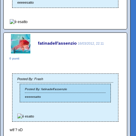
eeeeesatto
fatinadell'assenzio
16/03/2012, 22:11
0 punti
Posted By: Frash
Posted By: fatinadell'assenzio
eeeeesatto
wtf ? xD