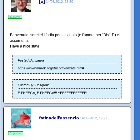
[u]
14/03/2012, 13:50
6 punti
Benvenute, sorelle! L'odio per la scuola (e l'amore per "Bis" :D) ci
accomuna.
Have a nice stay!
Posted By: Laura
https://www.marok.org/Buco/avanzate.htm#
Posted By: Pasquale
È PHEEGA, È PHEEGA!!! YEEEEEEEEEEEE!
fatinadell'assenzio
14/03/2012, 19:27
1 punto