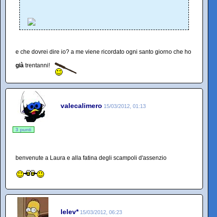
e che dovrei dire io? a me viene ricordato ogni santo giorno che ho
già
trentanni!
valecalimero
15/03/2012, 01:13
3 punti
benvenute a Laura e alla fatina degli scampoli d'assenzio
lelev*
15/03/2012, 06:23