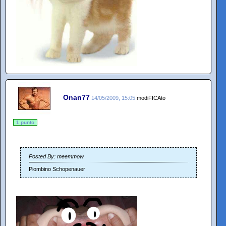
Onan77
14/05/2009, 15:05
modiFICAto
1 punto
Posted By: meemmow
Piombino Schopenauer