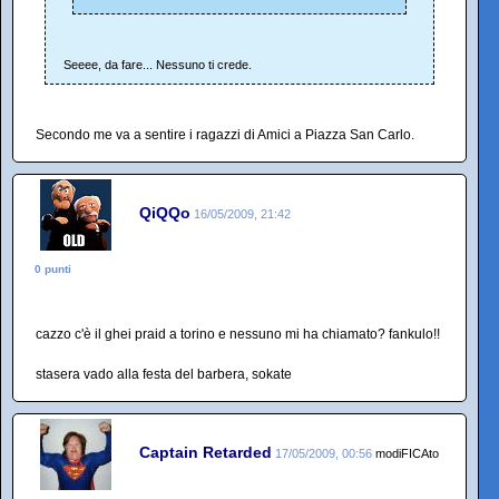
Seeee, da fare... Nessuno ti crede.
Secondo me va a sentire i ragazzi di Amici a Piazza San Carlo.
QiQQo
16/05/2009, 21:42
0 punti
cazzo c'è il ghei praid a torino e nessuno mi ha chiamato? fankulo!!
stasera vado alla festa del barbera, sokate
Captain Retarded
17/05/2009, 00:56
modiFICAto