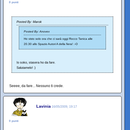
0 punti
Posted By: Marok
Posted By: Anovex
Ho visto solo ora che ci sarà oggi Rocco Tanica alle
20.30 allo Spazio Autori A della fiera! :-O
Io soko, stasera ho da fare.
Salutamelo! :)
Seeee, da fare... Nessuno ti crede.
Lavinia
16/05/2009, 19:17
0 punti