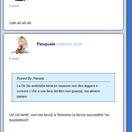
0 punti
Uah ah ah ah.
Pasquale
12/05/2010, 20:20
0 punti
Posted By: Pamela
La De Sio andrebbe bene se sapesse non dico leggere e
scrivere ( che a una fiera del libro non guasta), ma almeno
parlare.
Ué Ué bellé', nun me tuccà' a Teresina ca faccio succedëre 'nu
burdëllino!!!