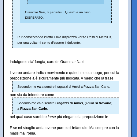
Grammar Nazi, ci pensi lei... Questo è un caso
DISPERATO.
Pur conservando intatto il mio disprezzo verso i testi di Metallus,
per una volta mi sento d'essere indulgente.
Indulgente sta' fungia, caro dr. Grammar Nazi.
Il verbo andare indica movimento e quindi moto a luogo, per cui la
preposizione
a
è sicuramente più indicata. A meno che la frase
Secondo me
va
a sentire i ragazzi di Amici
a
Piazza San Carlo.
non sia da intendere come
Secondo me va a sentire
i ragazzi di Amici
, (i quali
si trovano
)
a Piazza San Carlo
.
nel qual caso sarebbe
forse
più elegante la preposizione
in
.
E se mi sbaglio andatevene pure tutti
in
fanculo. Ma sempre con la
massima ironia.