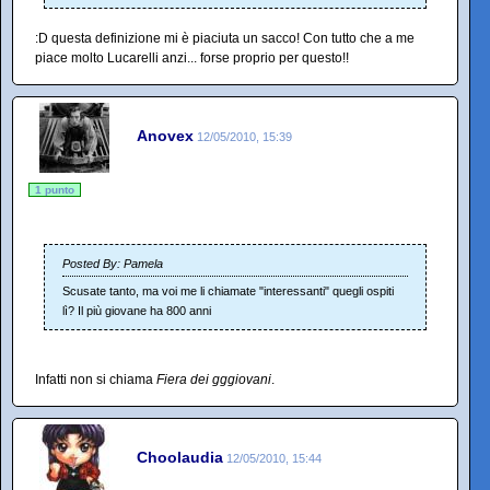
:D questa definizione mi è piaciuta un sacco! Con tutto che a me
piace molto Lucarelli anzi... forse proprio per questo!!
Anovex
12/05/2010, 15:39
1 punto
Posted By: Pamela
Scusate tanto, ma voi me li chiamate "interessanti" quegli ospiti
lì? Il più giovane ha 800 anni
Infatti non si chiama
Fiera dei gggiovani
.
Choolaudia
12/05/2010, 15:44