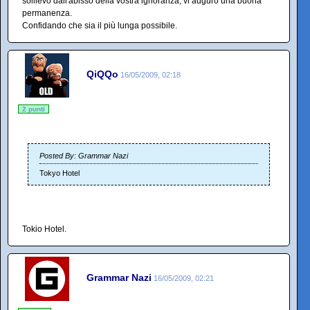
sollievo dall'abisso della vostra ignoranza, vi auguro una buona
permanenza.
Confidando che sia il più lunga possibile.
QiQQo
16/05/2009, 02:18
2 punti
Posted By: Grammar Nazi
Tokyo Hotel
Tokio Hotel.
Grammar Nazi
16/05/2009, 02:21