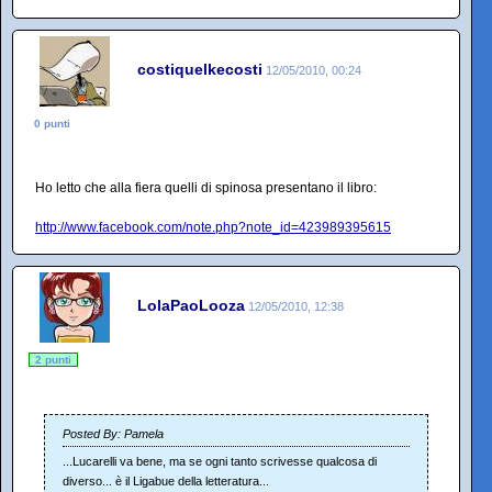
costiquelkecosti
12/05/2010, 00:24
0 punti
Ho letto che alla fiera quelli di spinosa presentano il libro:
http://www.facebook.com/note.php?note_id=423989395615
LolaPaoLooza
12/05/2010, 12:38
2 punti
Posted By: Pamela
...Lucarelli va bene, ma se ogni tanto scrivesse qualcosa di
diverso... è il Ligabue della letteratura...