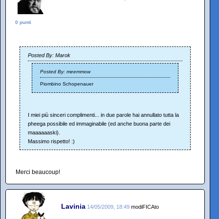
0 punti
Posted By: Marok
Posted By: meemmow
Piombino Schopenauer
I miei più sinceri complimenti... in due parole hai annullato tutta la
pheega possibile ed immaginabile (ed anche buona parte dei
maaaaaaski).
Massimo rispetto! :)
Merci beaucoup!
Lavinia
14/05/2009, 18:49
modiFICAto