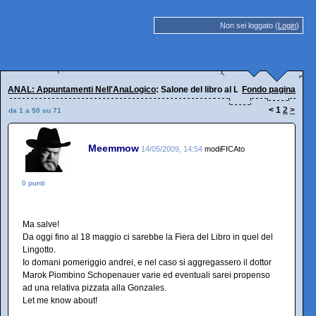
Non sei loggato (
Login
)
ANAL: Appuntamenti Nell'AnaLogico
: Salone del libro al Lingotto di Torino
Fondo pagina
<
1
2
>
da 1 a 50 su 71
Meemmow
14/05/2009, 14:54
modiFICAto
0 punti
Ma salve!
Da oggi fino al 18 maggio ci sarebbe la Fiera del Libro in quel del
Lingotto.
Io domani pomeriggio andrei, e nel caso si aggregassero il dottor
Marok Piombino Schopenauer varie ed eventuali sarei propenso
ad una relativa pizzata alla Gonzales.
Let me know about!