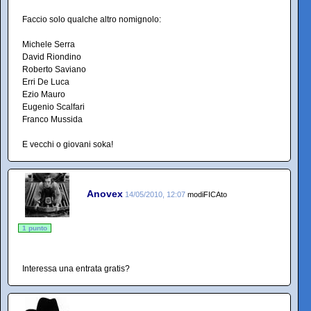
Faccio solo qualche altro nomignolo:
Michele Serra
David Riondino
Roberto Saviano
Erri De Luca
Ezio Mauro
Eugenio Scalfari
Franco Mussida
E vecchi o giovani soka!
Anovex
14/05/2010, 12:07
modiFICAto
1 punto
Interessa una entrata gratis?