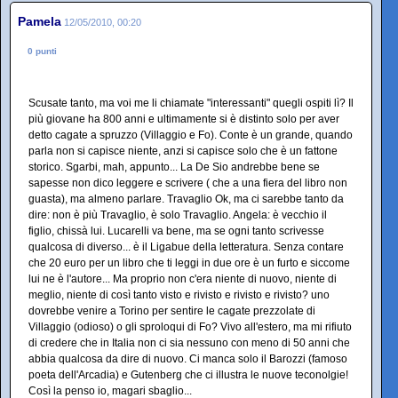
Pamela
12/05/2010, 00:20
0 punti
Scusate tanto, ma voi me li chiamate "interessanti" quegli ospiti lì? Il
più giovane ha 800 anni e ultimamente si è distinto solo per aver
detto cagate a spruzzo (Villaggio e Fo). Conte è un grande, quando
parla non si capisce niente, anzi si capisce solo che è un fattone
storico. Sgarbi, mah, appunto... La De Sio andrebbe bene se
sapesse non dico leggere e scrivere ( che a una fiera del libro non
guasta), ma almeno parlare. Travaglio Ok, ma ci sarebbe tanto da
dire: non è più Travaglio, è solo Travaglio. Angela: è vecchio il
figlio, chissà lui. Lucarelli va bene, ma se ogni tanto scrivesse
qualcosa di diverso... è il Ligabue della letteratura. Senza contare
che 20 euro per un libro che ti leggi in due ore è un furto e siccome
lui ne è l'autore... Ma proprio non c'era niente di nuovo, niente di
meglio, niente di così tanto visto e rivisto e rivisto e rivisto? uno
dovrebbe venire a Torino per sentire le cagate prezzolate di
Villaggio (odioso) o gli sproloqui di Fo? Vivo all'estero, ma mi rifiuto
di credere che in Italia non ci sia nessuno con meno di 50 anni che
abbia qualcosa da dire di nuovo. Ci manca solo il Barozzi (famoso
poeta dell'Arcadia) e Gutenberg che ci illustra le nuove teconolgie!
Così la penso io, magari sbaglio...