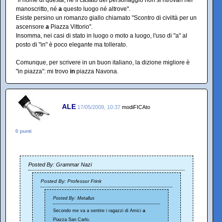
"il nome di questa, né il casato del personaggio non si ritrovan nel
manoscritto, né
a
questo luogo né altrove".
Esiste persino un romanzo giallo chiamato "Scontro di civiltà per un
ascensore
a
Piazza Vittorio".
Insomma, nei casi di stato in luogo o moto a luogo, l'uso di "a" al
posto di "in" è poco elegante ma tollerato.
Comunque, per scrivere in un buon italiano, la dizione migliore è
"in piazza": mi trovo
in
piazza Navona.
ALE
17/05/2009, 10:37
modiFICAto
0 punti
Posted By: Grammar Nazi
Posted By: Professor Frink
Posted By: Metallus
Secondo me va a sentire i ragazzi di Amici
a
Piazza San Carlo.