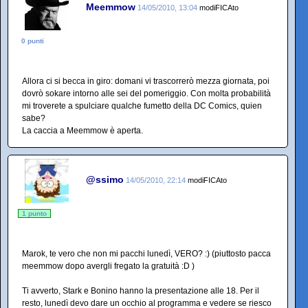
Meemmow
14/05/2010, 13:04
modiFICAto
0 punti
Allora ci si becca in giro: domani vi trascorrerò mezza giornata, poi
dovrò sokare intorno alle sei del pomeriggio. Con molta probabilità
mi troverete a spulciare qualche fumetto della DC Comics, quien
sabe?
La caccia a Meemmow è aperta.
@ssimo
14/05/2010, 22:14
modiFICAto
1 punto
Marok, te vero che non mi pacchi lunedì, VERO? :) (piuttosto pacca
meemmow dopo avergli fregato la gratuità :D )
Ti avverto, Stark e Bonino hanno la presentazione alle 18. Per il
resto, lunedì devo dare un occhio al programma e vedere se riesco