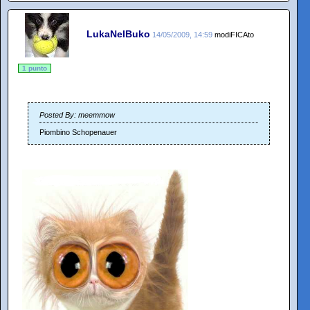
LukaNelBuko
14/05/2009, 14:59
modiFICAto
1 punto
Posted By: meemmow
Piombino Schopenauer