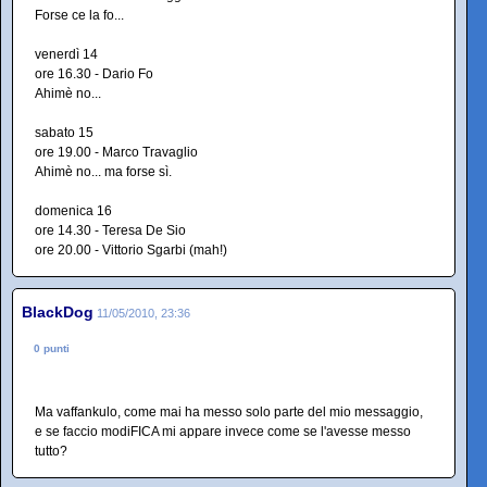
Forse ce la fo...
venerdì 14
ore 16.30 - Dario Fo
Ahimè no...
sabato 15
ore 19.00 - Marco Travaglio
Ahimè no... ma forse sì.
domenica 16
ore 14.30 - Teresa De Sio
ore 20.00 - Vittorio Sgarbi (mah!)
BlackDog
11/05/2010, 23:36
0 punti
Ma vaffankulo, come mai ha messo solo parte del mio messaggio,
e se faccio modiFICA mi appare invece come se l'avesse messo
tutto?