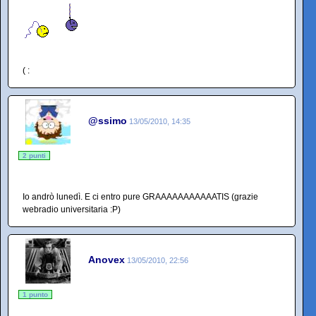
( :
@ssimo
13/05/2010, 14:35
2 punti
Io andrò lunedì. E ci entro pure GRAAAAAAAAAAATIS (grazie
webradio universitaria :P)
Anovex
13/05/2010, 22:56
1 punto