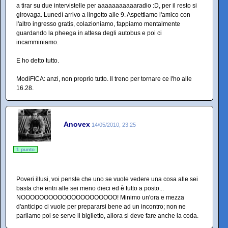
a tirar su due intervistelle per aaaaaaaaaaaradio :D, per il resto si
girovaga. Lunedì arrivo a lingotto alle 9. Aspettiamo l'amico con
l'altro ingresso gratis, colazioniamo, fappiamo mentalmente
guardando la pheega in attesa degli autobus e poi ci
incamminiamo.
E ho detto tutto.
ModiFICA: anzi, non proprio tutto. Il treno per tornare ce l'ho alle
16.28.
Anovex
14/05/2010, 23:25
1 punto
Poveri illusi, voi penste che uno se vuole vedere una cosa alle sei
basta che entri alle sei meno dieci ed è tutto a posto...
NOOOOOOOOOOOOOOOOOOOOO! Minimo un'ora e mezza
d'anticipo ci vuole per prepararsi bene ad un incontro; non ne
parliamo poi se serve il biglietto, allora si deve fare anche la coda.