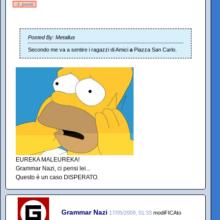
-1 punti
Posted By: Metallus
Secondo me va a sentire i ragazzi di Amici
a
Piazza San Carlo.
EUREKA MALEUREKA!
Grammar Nazi, ci pensi lei...
Questo è un caso DISPERATO.
Grammar Nazi
17/05/2009, 01:33
modiFICAto