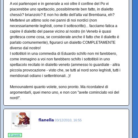
A voi partenopei e in generale a voi oltre il confine del Po vi
piacerebbe uno spettacolo, possibilmente ben fatto, in dialetto
chessò? brianzolo? E non ho detto dell'alta val Brembana, eh?
Mettetevi un attimo solo nei panni di noi nordici (non
necessariamente leghisti, come il sottoscritto)... facciamo fatica a
capire il dialetto del paese vicino al nostro (in Veneto è quasi
grottesca come cosa, se considerate anche il fatto che il dialetto è
parlato comunemente), figurarci un dialetto COMPLETAMENTE
diverso dal nostro!
I sottotitoli in una commedia di Eduardo schifo non mi farebbero,
come immagino a voi non farebbero schifo i sottotitoli in uno
spettacolo recitato in dialetto veneto (ammesso lo guardiate - altra
piccola provocazione - visto che, se tutti al nord sono leghisti, tutti i
meridionali odiano i settentrionali...)!
Menounatemi quanto volete, sono pronto. Ma ricordatevi di
argomentarli, quei meno uno, e non con "avete cominciato voi del
nord!".
flanella
03/12/2010, 16:55
2 punti