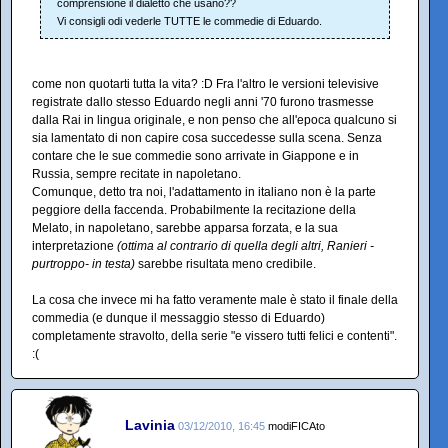
comprensione il dialetto che usano??
Vi consigli odi vederle TUTTE le commedie di Eduardo.
come non quotarti tutta la vita? :D Fra l'altro le versioni televisive
registrate dallo stesso Eduardo negli anni '70 furono trasmesse
dalla Rai in lingua originale, e non penso che all'epoca qualcuno si
sia lamentato di non capire cosa succedesse sulla scena. Senza
contare che le sue commedie sono arrivate in Giappone e in
Russia, sempre recitate in napoletano.
Comunque, detto tra noi, l'adattamento in italiano non è la parte
peggiore della faccenda. Probabilmente la recitazione della
Melato, in napoletano, sarebbe apparsa forzata, e la sua
interpretazione
(ottima al contrario di quella degli altri, Ranieri -
purtroppo- in testa)
sarebbe risultata meno credibile.
La cosa che invece mi ha fatto veramente male è stato il finale della
commedia (e dunque il messaggio stesso di Eduardo)
completamente stravolto, della serie "e vissero tutti felici e contenti".
:(
Lavinia
03/12/2010, 16:45
modiFICAto