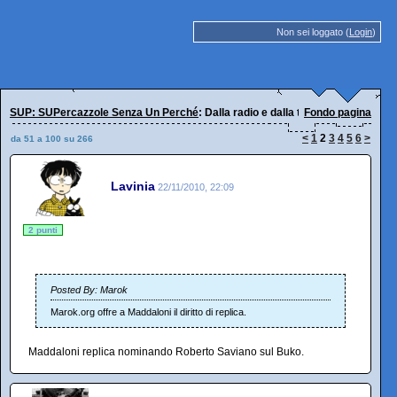
Non sei loggato (
Login
)
SUP: SUPercazzole Senza Un Perché
: Dalla radio e dalla tv
Fondo pagina
<
1
2
3
4
5
6
>
da 51 a 100 su 266
Lavinia
22/11/2010, 22:09
2 punti
Posted By: Marok
Marok.org offre a Maddaloni il diritto di replica.
Maddaloni replica nominando Roberto Saviano sul Buko.