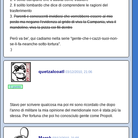
2. Il solito lombardo che dice di comprendere le ragioni del
trasferimento
3.
Parenti e conoscenti invidiosi che vorrebbero essere al mio
posto ma negano l'evidenza al grido di viva la Campania, viva il
mandolino, viva la pizza coi fili dentro
Però va be', qui cadiamo nella serie "gente-che-i-cazzi-suoi-non-
se-li-fa-neanche-sotto-tortura".
:)
quetzalcoatl
03/12/2010, 21:06
1 punto
Stavo per scrivere qualcosa ma poi mi sono ricordato che dopo
l'anno di militare la mia opinione del meridionale non è stata più la
stessa. Per fortuna che poi ho conosciuto gente come Propoli.
Marok
03/12/2010, 21:55