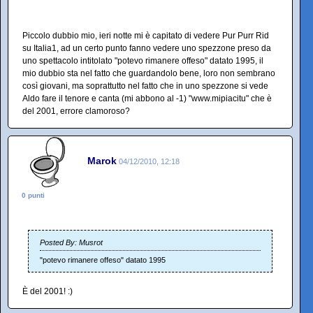
Piccolo dubbio mio, ieri notte mi è capitato di vedere Pur Purr Rid
su Italia1, ad un certo punto fanno vedere uno spezzone preso da
uno spettacolo intitolato "potevo rimanere offeso" datato 1995, il
mio dubbio sta nel fatto che guardandolo bene, loro non sembrano
così giovani, ma soprattutto nel fatto che in uno spezzone si vede
Aldo fare il tenore e canta (mi abbono al -1) "www.mipiacitu" che è
del 2001, errore clamoroso?
Marok
04/12/2010, 12:18
0 punti
Posted By: Musrot
"potevo rimanere offeso" datato 1995
È del 2001! :)