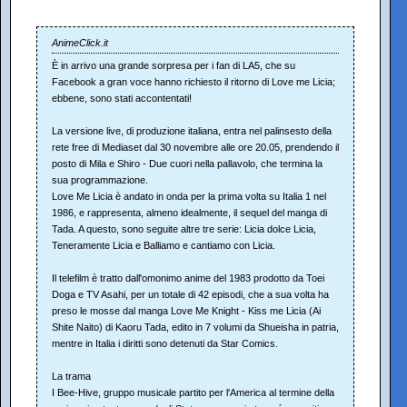
AnimeClick.it
È in arrivo una grande sorpresa per i fan di LA5, che su
Facebook a gran voce hanno richiesto il ritorno di Love me Licia;
ebbene, sono stati accontentati!
La versione live, di produzione italiana, entra nel palinsesto della
rete free di Mediaset dal 30 novembre alle ore 20.05, prendendo il
posto di Mila e Shiro - Due cuori nella pallavolo, che termina la
sua programmazione.
Love Me Licia è andato in onda per la prima volta su Italia 1 nel
1986, e rappresenta, almeno idealmente, il sequel del manga di
Tada. A questo, sono seguite altre tre serie: Licia dolce Licia,
Teneramente Licia e Balliamo e cantiamo con Licia.
Il telefilm è tratto dall'omonimo anime del 1983 prodotto da Toei
Doga e TV Asahi, per un totale di 42 episodi, che a sua volta ha
preso le mosse dal manga Love Me Knight - Kiss me Licia (Ai
Shite Naito) di Kaoru Tada, edito in 7 volumi da Shueisha in patria,
mentre in Italia i diritti sono detenuti da Star Comics.
La trama
I Bee-Hive, gruppo musicale partito per l'America al termine della