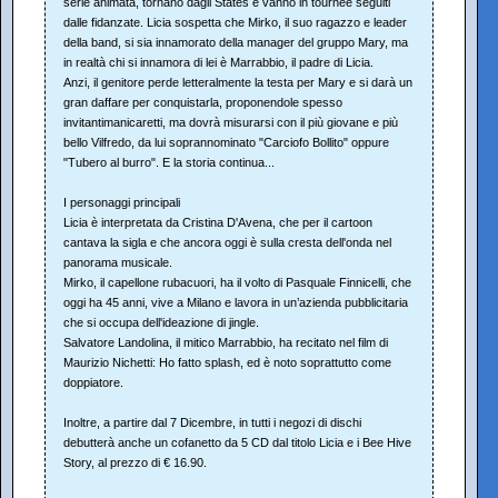
serie animata, tornano dagli States e vanno in tournée seguiti
dalle fidanzate. Licia sospetta che Mirko, il suo ragazzo e leader
della band, si sia innamorato della manager del gruppo Mary, ma
in realtà chi si innamora di lei è Marrabbio, il padre di Licia.
Anzi, il genitore perde letteralmente la testa per Mary e si darà un
gran daffare per conquistarla, proponendole spesso
invitantimanicaretti, ma dovrà misurarsi con il più giovane e più
bello Vilfredo, da lui soprannominato "Carciofo Bollito" oppure
"Tubero al burro". E la storia continua...
I personaggi principali
Licia è interpretata da Cristina D'Avena, che per il cartoon
cantava la sigla e che ancora oggi è sulla cresta dell'onda nel
panorama musicale.
Mirko, il capellone rubacuori, ha il volto di Pasquale Finnicelli, che
oggi ha 45 anni, vive a Milano e lavora in un’azienda pubblicitaria
che si occupa dell'ideazione di jingle.
Salvatore Landolina, il mitico Marrabbio, ha recitato nel film di
Maurizio Nichetti: Ho fatto splash, ed è noto soprattutto come
doppiatore.
Inoltre, a partire dal 7 Dicembre, in tutti i negozi di dischi
debutterà anche un cofanetto da 5 CD dal titolo Licia e i Bee Hive
Story, al prezzo di € 16.90.