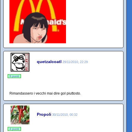
quetzalcoatl
29/11/2010, 22:29
9 punti
Rimandassero i vecchi mai dire gol piuttosto.
Propoli
30/11/2010, 00:32
4 punti