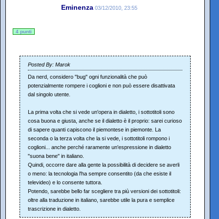
Eminenza
03/12/2010, 23:55
4 punti
Posted By: Marok
Da nerd, considero "bug" ogni funzionalità che può
potenzialmente rompere i coglioni e non può essere disattivata
dal singolo utente.
La prima volta che si vede un'opera in dialetto, i sottotitoli sono
cosa buona e giusta, anche se il dialetto è il proprio: sarei curioso
di sapere quanti capiscono il piemontese in piemonte. La
seconda o la terza volta che la si vede, i sottotitoli rompono i
coglioni... anche perché raramente un'espressione in dialetto
"suona bene" in italiano.
Quindi, occorre dare alla gente la possibilità di decidere se averli
o meno: la tecnologia l'ha sempre consentito (da che esiste il
televideo) e lo consente tuttora.
Potendo, sarebbe bello far scegliere tra più versioni dei sottotitoli:
oltre alla traduzione in italiano, sarebbe utile la pura e semplice
trascrizione in dialetto.