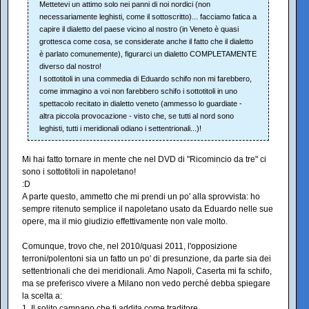
Mettetevi un attimo solo nei panni di noi nordici (non
necessariamente leghisti, come il sottoscritto)... facciamo fatica a
capire il dialetto del paese vicino al nostro (in Veneto è quasi
grottesca come cosa, se considerate anche il fatto che il dialetto
è parlato comunemente), figurarci un dialetto COMPLETAMENTE
diverso dal nostro!
I sottotitoli in una commedia di Eduardo schifo non mi farebbero,
come immagino a voi non farebbero schifo i sottotitoli in uno
spettacolo recitato in dialetto veneto (ammesso lo guardiate -
altra piccola provocazione - visto che, se tutti al nord sono
leghisti, tutti i meridionali odiano i settentrionali...)!
Mi hai fatto tornare in mente che nel DVD di "Ricomincio da tre" ci
sono i sottotitoli in napoletano!
:D
A parte questo, ammetto che mi prendi un po' alla sprovvista: ho
sempre ritenuto semplice il napoletano usato da Eduardo nelle sue
opere, ma il mio giudizio effettivamente non vale molto.
Comunque, trovo che, nel 2010/quasi 2011, l'opposizione
terroni/polentoni sia un fatto un po' di presunzione, da parte sia dei
settentrionali che dei meridionali. Amo Napoli, Caserta mi fa schifo,
ma se preferisco vivere a Milano non vedo perché debba spiegare
la scelta a:
1. Il solito campano che ti addita come traditore