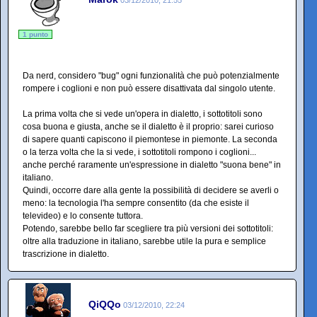
1 punto
Da nerd, considero "bug" ogni funzionalità che può potenzialmente
rompere i coglioni e non può essere disattivata dal singolo utente.
La prima volta che si vede un'opera in dialetto, i sottotitoli sono
cosa buona e giusta, anche se il dialetto è il proprio: sarei curioso
di sapere quanti capiscono il piemontese in piemonte. La seconda
o la terza volta che la si vede, i sottotitoli rompono i coglioni...
anche perché raramente un'espressione in dialetto "suona bene" in
italiano.
Quindi, occorre dare alla gente la possibilità di decidere se averli o
meno: la tecnologia l'ha sempre consentito (da che esiste il
televideo) e lo consente tuttora.
Potendo, sarebbe bello far scegliere tra più versioni dei sottotitoli:
oltre alla traduzione in italiano, sarebbe utile la pura e semplice
trascrizione in dialetto.
QiQQo
03/12/2010, 22:24