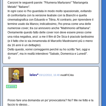
Canzoni le seguenti parole: "Filumena Marturano" "Mariangela
Melato" "Italiano".
In ogni caso io l'ho guardata in modo molto spassionato, evitando
di confrontarla con la versione teatrale con la Bianchi e quella
cinematografica con Eduardo e Titina. Al contrario, per riprendere il
termine usato da Manov, indicatissimo, l'ho presa come una delle
numerose
cover
, tra cui annovero anche "Matrimonio all'italiana".
Ovviamente questo fatto delle cover non deve essere preso come
una roba negativa, anzi: a me il film di De Sica è piaciuto tantissimo
(e il fatto che io sia innamorata di Marcello Mastroianni più o meno
da 16 anni è un dettaglio).
Detto questo, vorrei correggermi perché su ho scritto "Ieri, oggi e
domani", ma in realtà intendevo "Sabato, Domenica e Lunedì".
:D
lelev*
03/12/2010, 16:48
modiFICAto
2 punti
Posso fare una domanda un po' provocatoria? No? Me ne fotto e la
faccio lo stesso...