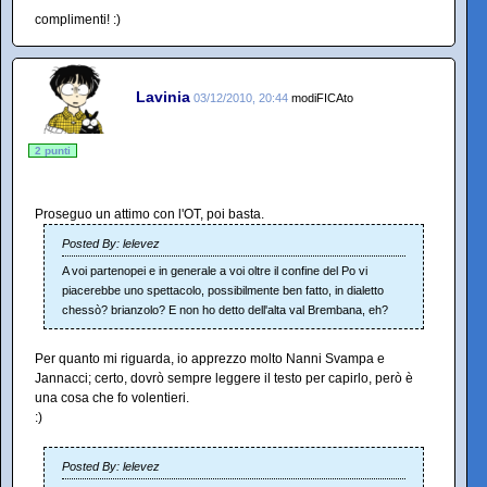
complimenti! :)
Lavinia
03/12/2010, 20:44
modiFICAto
2 punti
Proseguo un attimo con l'OT, poi basta.
Posted By: lelevez
A voi partenopei e in generale a voi oltre il confine del Po vi
piacerebbe uno spettacolo, possibilmente ben fatto, in dialetto
chessò? brianzolo? E non ho detto dell'alta val Brembana, eh?
Per quanto mi riguarda, io apprezzo molto Nanni Svampa e
Jannacci; certo, dovrò sempre leggere il testo per capirlo, però è
una cosa che fo volentieri.
:)
Posted By: lelevez