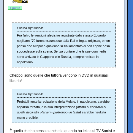
1 punto
Posted By: flanella
Fra l'altro le versioni televisive registrate dallo stesso Eduardo
negli anni '70 furono trasmesse dalla Rai in lingua originale, e non
penso che all'epoca qualcuno si sia lamentato di non capire cosa
succedesse sulla scena. Senza contare che le sue commedie
sono arrivate in Giappone e in Russia, sempre recitate in
napoletano.
Cheppoi sono quelle che tutt'ora vendono in DVD in qualsiasi
libreria!
Posted By: flanella
Probabilmente la recitazione della Melato, in napoletano, sarebbe
apparsa forzata, e la sua interpretazione
(ottima al contrario di
quella degli altri, Ranieri - purtroppo- in testa)
sarebbe risultata
meno credibile.
È quello che ho pensato anche io quando ho letto sul TV Sorrisi e