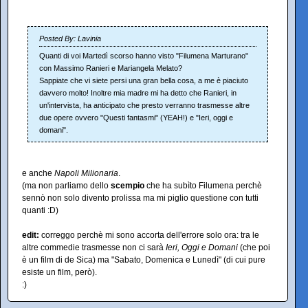
Posted By: Lavinia
Quanti di voi Martedì scorso hanno visto "Filumena Marturano"
con Massimo Ranieri e Mariangela Melato?
Sappiate che vi siete persi una gran bella cosa, a me è piaciuto
davvero molto! Inoltre mia madre mi ha detto che Ranieri, in
un'intervista, ha anticipato che presto verranno trasmesse altre
due opere ovvero "Questi fantasmi" (YEAH!) e "Ieri, oggi e
domani".
e anche
Napoli Milionaria
.
(ma non parliamo dello
scempio
che ha subìto Filumena perchè
sennò non solo divento prolissa ma mi piglio questione con tutti
quanti :D)
edit:
correggo perchè mi sono accorta dell'errore solo ora: tra le
altre commedie trasmesse non ci sarà
Ieri, Oggi e Domani
(che poi
è un film di de Sica) ma "Sabato, Domenica e Lunedì" (di cui pure
esiste un film, però).
:)