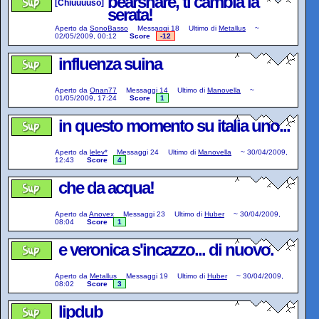
bearshare, ti cambia la
[Chiuuuuso]
serata!
Aperto da
SonoBasso
Messaggi
18
Ultimo di
Metallus
~
02/05/2009, 00:12
Score
-12
influenza suina
Aperto da
Onan77
Messaggi
14
Ultimo di
Manovella
~
01/05/2009, 17:24
Score
1
in questo momento su italia uno...
Aperto da
lelev*
Messaggi
24
Ultimo di
Manovella
~
30/04/2009,
12:43
Score
4
che da acqua!
Aperto da
Anovex
Messaggi
23
Ultimo di
Huber
~
30/04/2009,
08:04
Score
1
e veronica s'incazzo... di nuovo.
Aperto da
Metallus
Messaggi
19
Ultimo di
Huber
~
30/04/2009,
08:02
Score
3
lipdub