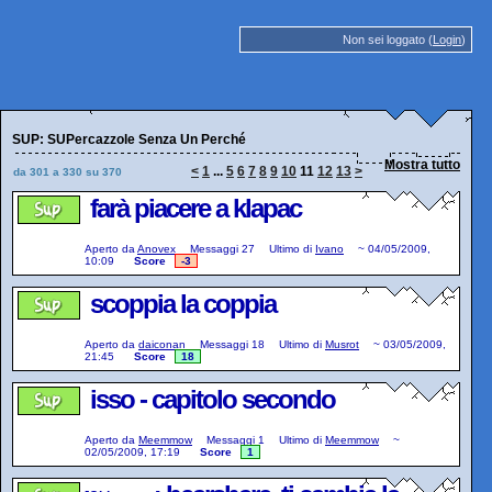
Non sei loggato (
Login
)
SUP: SUPercazzole Senza Un Perché
Mostra tutto
<
1
...
5
6
7
8
9
10
11
12
13
>
da 301 a 330 su 370
farà piacere a klapac
Aperto da
Anovex
Messaggi
27
Ultimo di
Ivano
~
04/05/2009,
10:09
Score
-3
scoppia la coppia
Aperto da
daiconan
Messaggi
18
Ultimo di
Musrot
~
03/05/2009,
21:45
Score
18
isso - capitolo secondo
Aperto da
Meemmow
Messaggi
1
Ultimo di
Meemmow
~
02/05/2009, 17:19
Score
1