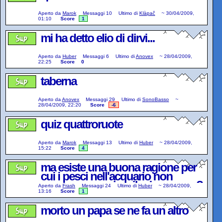
Aperto da
Marok
Messaggi
10
Ultimo di
Klàpač
~
30/04/2009,
01:10
Score
1
mi ha detto elio di dirvi...
Aperto da
Huber
Messaggi
6
Ultimo di
Anovex
~
28/04/2009,
22:25
Score
0
taberna
Aperto da
Anovex
Messaggi
29
Ultimo di
SonoBasso
~
28/04/2009, 22:20
Score
-6
quiz quattroruote
Aperto da
Marok
Messaggi
13
Ultimo di
Huber
~
28/04/2009,
15:22
Score
4
ma esiste una buona ragione per
cui i pesci nell'acquario non
possano mangiare il mio sperma?
Aperto da
Frash
Messaggi
24
Ultimo di
Huber
~
28/04/2009,
13:16
Score
1
morto un papa se ne fa un altro