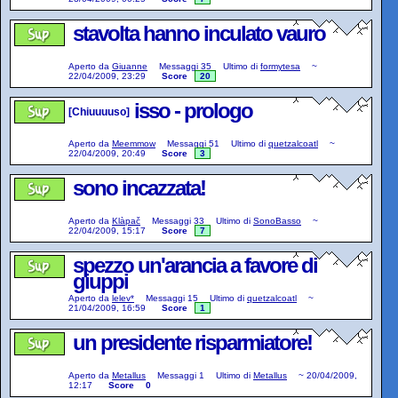
stavolta hanno inculato vauro
Aperto da
Giuanne
Messaggi
35
Ultimo di
formytesa
~
22/04/2009, 23:29
Score
20
isso - prologo
[Chiuuuuso]
Aperto da
Meemmow
Messaggi
51
Ultimo di
quetzalcoatl
~
22/04/2009, 20:49
Score
3
sono incazzata!
Aperto da
Klàpač
Messaggi
33
Ultimo di
SonoBasso
~
22/04/2009, 15:17
Score
7
spezzo un'arancia a favore di
giuppi
Aperto da
lelev*
Messaggi
15
Ultimo di
quetzalcoatl
~
21/04/2009, 16:59
Score
1
un presidente risparmiatore!
Aperto da
Metallus
Messaggi
1
Ultimo di
Metallus
~
20/04/2009,
12:17
Score
0