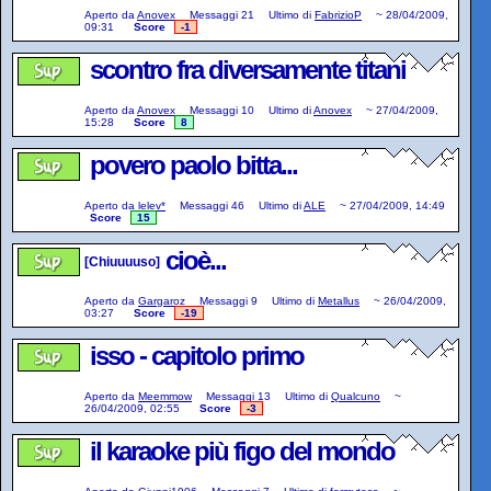
Aperto da
Anovex
Messaggi
21
Ultimo di
FabrizioP
~
28/04/2009,
09:31
Score
-1
scontro fra diversamente titani
Aperto da
Anovex
Messaggi
10
Ultimo di
Anovex
~
27/04/2009,
15:28
Score
8
povero paolo bitta...
Aperto da
lelev*
Messaggi
46
Ultimo di
ALE
~
27/04/2009, 14:49
Score
15
cioè...
[Chiuuuuso]
Aperto da
Gargaroz
Messaggi
9
Ultimo di
Metallus
~
26/04/2009,
03:27
Score
-19
isso - capitolo primo
Aperto da
Meemmow
Messaggi
13
Ultimo di
Qualcuno
~
26/04/2009, 02:55
Score
-3
il karaoke più figo del mondo