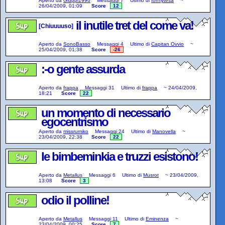
Aperto da
Giuppi1996
Messaggi
7
Ultimo di
formytesa
~
26/04/2009, 01:09
Score
12
il inutile tret del come va!
[Chiuuuuso]
Aperto da
SonoBasso
Messaggi
4
Ultimo di
Capitan Ovvio
~
25/04/2009, 01:38
Score
-26
:-o gente assurda
Aperto da
frappa
Messaggi
31
Ultimo di
frappa
~
24/04/2009,
18:21
Score
22
un momento di necessario
egocentrismo
Aperto da
missrumiko
Messaggi
24
Ultimo di
Manovella
~
23/04/2009, 22:38
Score
22
le bimbeminkia e truzzi esistono!
Aperto da
Metallus
Messaggi
6
Ultimo di
Musrot
~
23/04/2009,
13:08
Score
3
odio il polline!
Aperto da
Metallus
Messaggi
11
Ultimo di
Eminenza
~
23/04/2009, 00:25
Score
7