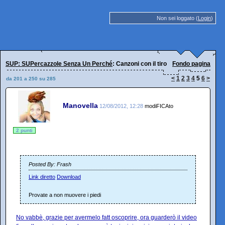
Non sei loggato (
Login
)
SUP: SUPercazzole Senza Un Perché
: Canzoni con il tiro
Fondo pagina
<
1
2
3
4
5
6
>
da 201 a 250 su 285
Manovella
12/08/2012, 12:28
modiFICAto
2 punti
Posted By: Frash
Link diretto
Download
Provate a non muovere i piedi
No vabbè, grazie per avermelo fatt oscoprire, ora guarderò il video