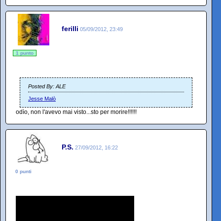
ferilli
05/09/2012, 23:49
1 punto
Posted By: ALE
Jesse Malò
odìo, non l'avevo mai visto...sto per morire!!!!!!
P.S.
27/09/2012, 16:22
0 punti