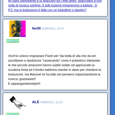
fin oallo svenimento e lo spaccerò tra i miei amici, spacciatori a loro
volta di musica sublime. E tutti insieme impareremo a ballare. :D
P.S. ma la traduzione è fatta con un traduttore o sbaglio?
ferilli
12/08/2012, 23:47
1 punto
Anch'io volevo ringraziare Frash per 'sta botta di vita che da ieri
ascoltiamo a ripetizione "cavalcando" come il poliedrico interprete;
le mie piccole amazzoni hanno subito notato ed apprezzato la
scuderia linda ed il bimbo ballerino mentre io stavo per chiedere la
traduzione, ma Manové mi ha letto nel pensiero risparmiandomi la
ricerca: grazieeee!!!
E oppangandamstyle!!!
ALE
19/08/2012, 12:20
1 punto