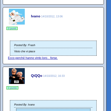
Ivano
14/10/2012, 13:06
3 punti
Posted By: Frash
Visto che vi piace
Ecco perché hanno vinto loro... forse.
QiQQo
14/10/2012, 16:33
1 punto
Posted By: Ivano