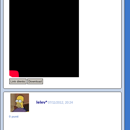
Link diretto
Download
lelev*
07/11/2012, 20:24
0 punti