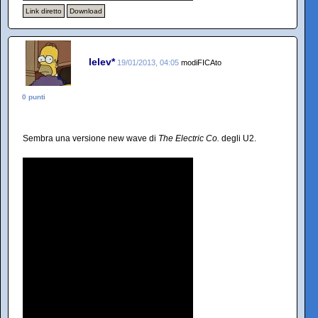
Link diretto
Download
lelev*
19/01/2013, 04:05
modiFICAto
0 punti
Sembra una versione new wave di
The Electric Co.
degli U2.