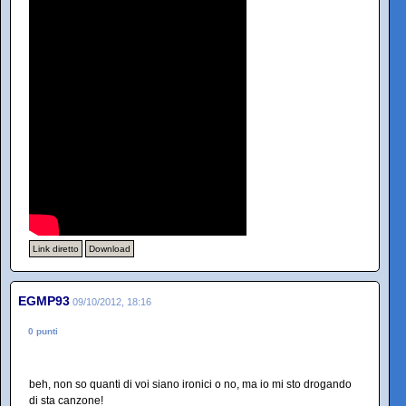
Link diretto
Download
EGMP93
09/10/2012, 18:16
0 punti
beh, non so quanti di voi siano ironici o no, ma io mi sto drogando
di sta canzone!