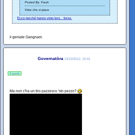
Posted By: Frash
Visto che vi piace
Ecco perché hanno vinto loro... forse.
il geniale Gangnam.
Governatòra
14/10/2012, 16:41
3 punti
Ma non c'ha un tiro pazzesco 'sto pezzo?