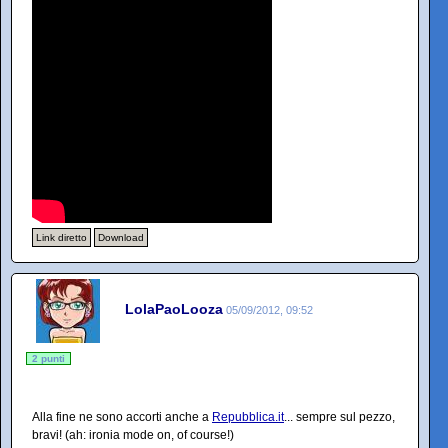
Link diretto
Download
LolaPaoLooza
05/09/2012, 09:52
2 punti
Alla fine ne sono accorti anche a
Repubblica.it
... sempre sul pezzo,
bravi! (ah: ironia mode on, of course!)