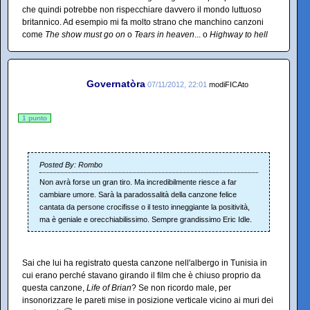
che quindi potrebbe non rispecchiare davvero il mondo luttuoso
britannico. Ad esempio mi fa molto strano che manchino canzoni
come
The show must go on
o
Tears in heaven
... o
Highway to hell
Governatòra
07/11/2012, 22:01
modiFICAto
1 punto
Posted By: Rombo
Non avrà forse un gran tiro. Ma incredibilmente riesce a far
cambiare umore. Sarà la paradossalità della canzone felice
cantata da persone crocifisse o il testo inneggiante la positività,
ma è geniale e orecchiabilissimo. Sempre grandissimo Eric Idle.
Sai che lui ha registrato questa canzone nell'albergo in Tunisia in
cui erano perché stavano girando il film che è chiuso proprio da
questa canzone,
Life of Brian
? Se non ricordo male, per
insonorizzare le pareti mise in posizione verticale vicino ai muri dei