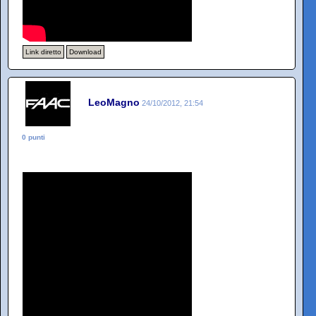
Link diretto
Download
LeoMagno
24/10/2012, 21:54
0 punti