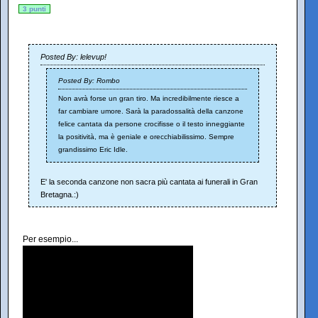
3 punti
Posted By: lelevup!
Posted By: Rombo
Non avrà forse un gran tiro. Ma incredibilmente riesce a
far cambiare umore. Sarà la paradossalità della canzone
felice cantata da persone crocifisse o il testo inneggiante
la positività, ma è geniale e orecchiabilissimo. Sempre
grandissimo Eric Idle.
E' la seconda canzone non sacra più cantata ai funerali in Gran
Bretagna.:)
Per esempio...