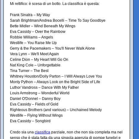
Mi rettifico: è scesa di un botto. La classifica è questa:
Frank Sinatra – My Way
Sarah Brightman/Andrea Bocelli – Time To Say Goodbye
Bette Midler – Wind Beneath My Wings
Eva Cassidy – Over the Rainbow
Robbie Williams – Angels
Westlife – You Raise Me Up
Gerry & the Pacemakers – You'll Never Walk Alone
Vera Lynn – We'll Meet Again
Celine Dion – My Heart Will Go On
Nat King Cole – Unforgettable
Tina Turner – The Best
Whitney Houston/Dolly Parton – I Will Always Love You
Monty Python – Always Look on the Bright Side of Life
Luthor Vandross – Dance With My Father
Louis Armstrong – Wonderful World
Daniel O'Donnel – Danny Boy
Eva Cassidy – Fields of Gold
Righteous Brothers (and various) – Unchained Melody
Westlife – Flying Without Wings
Eva Cassidy – Songbird
Credo sia una
classifica
parziale, non che non sia completa ma nel
senso che è stata fatta da una singola agenzia di pompe funebri e