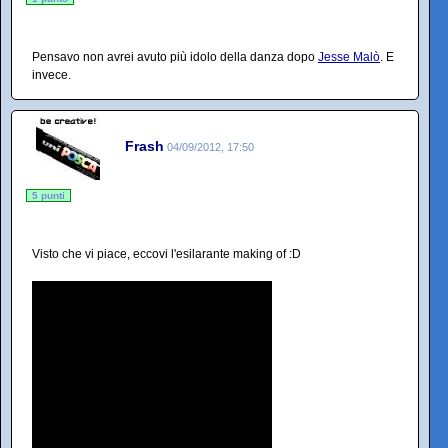
Pensavo non avrei avuto più idolo della danza dopo
Jesse Malò
. E
invece.
Frash
04/09/2012, 17:50
5 punti
Visto che vi piace, eccovi l'esilarante making of :D