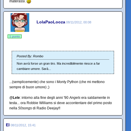
materassi.
LolaPaoLooza
08/11/2012, 00:08
1 punto
Posted By: Rombo
Non avrà forse un gran tiro. Ma incredibilmente riesce a far
cambiare umore. Sarà...
...(semplicemente) che sono i Monty Python (che mi mettono
sempre di buon umore) ;)
@
Lele
: intorno alla fine degli anni '90
Angels
era saldamente in
testa... ora Robbie Williams si deve accontentare del primo posto
nella
50songs
di Radio Deejay!!
El
08/11/2012, 15:41