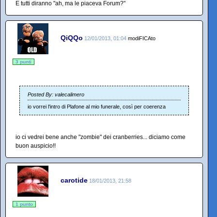
E tutti diranno "ah, ma le piaceva Forum?"
QiQQo
12/01/2013, 01:04
modiFICAto
3 punti
Posted By: valecalimero
io vorrei l'intro di Plafone al mio funerale, così per coerenza
io ci vedrei bene anche "zombie" dei cranberries... diciamo come
buon auspicio!!
carotide
18/01/2013, 21:58
1 punto