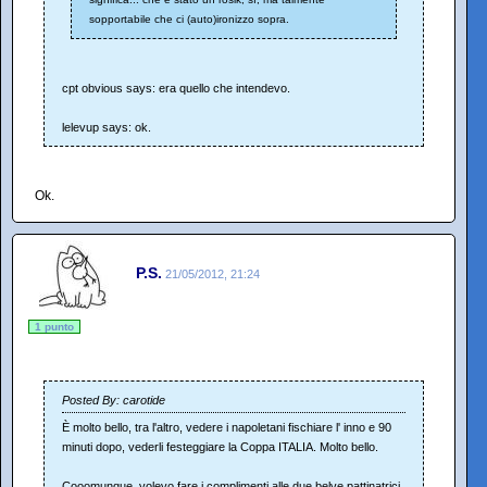
sopportabile che ci (auto)ironizzo sopra.
cpt obvious says: era quello che intendevo.
lelevup says: ok.
Ok.
P.S.
21/05/2012, 21:24
1 punto
Posted By: carotide
È molto bello, tra l'altro, vedere i napoletani fischiare l' inno e 90
minuti dopo, vederli festeggiare la Coppa ITALIA. Molto bello.
Cooomunque, volevo fare i complimenti alle due belve pattinatrici