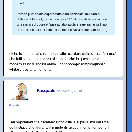
fixed
Perchè puoi anche sapere tutto della nazionale, dell'Italia e
dell'inno di Mameli, ma se non gridi "Sì" alla fine della strofa, con
una mano sul cuore e l'altra ad abbracciare fraternamente il tuo
amico tifoso al tuo fianco, allora non sei veramente patriottico.:-)
ok ho fixato e in tal caso mi hai fatto ricordare dello storico "poropo"
che tutti cantano in mezzo alle strofe, che in questo caso
modernizzato si sposta verso il popopopopo rompicoglioni di
whitestripesiana memoria.
Pasquale
22/05/2012, 20:19
0 punti
Dei napoletani che fischiano l'inno d'Italia si parla, ma dei tifosi
della Giuve che, durante il minuto di raccoglimento, rompono il