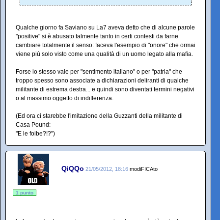
Qualche giorno fa Saviano su La7 aveva detto che di alcune parole
"positive" si è abusato talmente tanto in certi contesti da farne
cambiare totalmente il senso: faceva l'esempio di "onore" che ormai
viene più solo visto come una qualità di un uomo legato alla mafia.
Forse lo stesso vale per "sentimento italiano" o per "patria" che
troppo spesso sono associate a dichiarazioni deliranti di qualche
militante di estrema destra... e quindi sono diventati termini negativi
o al massimo oggetto di indifferenza.
(Ed ora ci starebbe l'imitazione della Guzzanti della militante di
Casa Pound:
"E le foibe?!?")
QiQQo
21/05/2012, 18:16
modiFICAto
1 punto