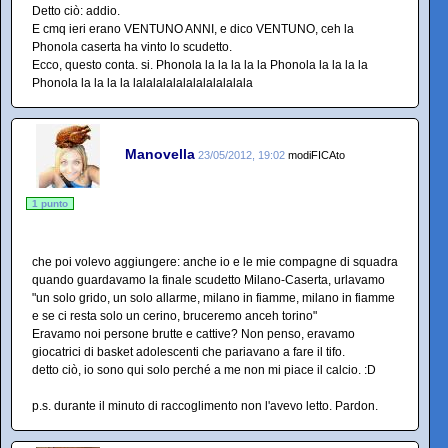
Detto ciò: addio.
E cmq ieri erano VENTUNO ANNI, e dico VENTUNO, ceh la
Phonola caserta ha vinto lo scudetto.
Ecco, questo conta. si. Phonola la la la la la Phonola la la la la
Phonola la la la la lalalalalalalalalalalala
Manovella
23/05/2012, 19:02
modiFICAto
1 punto
che poi volevo aggiungere: anche io e le mie compagne di squadra
quando guardavamo la finale scudetto Milano-Caserta, urlavamo
"un solo grido, un solo allarme, milano in fiamme, milano in fiamme
e se ci resta solo un cerino, bruceremo anceh torino"
Eravamo noi persone brutte e cattive? Non penso, eravamo
giocatrici di basket adolescenti che pariavano a fare il tifo.
detto ciò, io sono qui solo perché a me non mi piace il calcio. :D
p.s. durante il minuto di raccoglimento non l'avevo letto. Pardon.