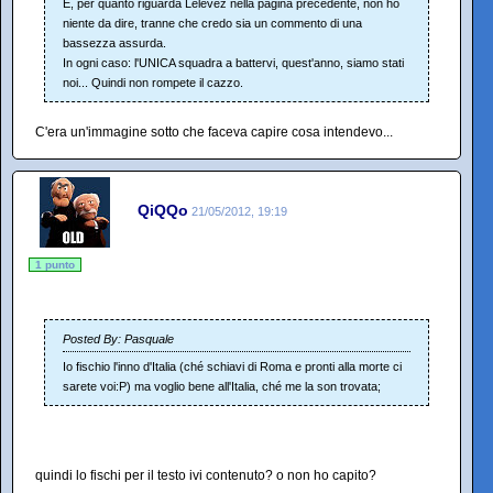
E, per quanto riguarda Lelevez nella pagina precedente, non ho
niente da dire, tranne che credo sia un commento di una
bassezza assurda.
In ogni caso: l'UNICA squadra a battervi, quest'anno, siamo stati
noi... Quindi non rompete il cazzo.
C'era un'immagine sotto che faceva capire cosa intendevo...
QiQQo
21/05/2012, 19:19
1 punto
Posted By: Pasquale
Io fischio l'inno d'Italia (ché schiavi di Roma e pronti alla morte ci
sarete voi:P) ma voglio bene all'Italia, ché me la son trovata;
quindi lo fischi per il testo ivi contenuto? o non ho capito?