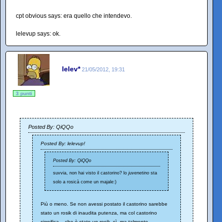
cpt obvious says: era quello che intendevo.
lelevup says: ok.
lelev*
21/05/2012, 19:31
3 punti
Posted By: QiQQo
Posted By: lelevup!
Posted By: QiQQo
suvvia, non hai visto il castorino? lo
juvenetino
sta
solo a rosicà come un majale:)
Più o meno. Se non avessi postato il castorino sarebbe
stato un rosik di inaudita putenza, ma col castorino
significa... che è stato un rosik, sì, ma talmente