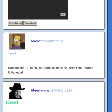
Link diretto
Download
lelev*
25/05/2012, 20:47
0 punti
Domani alle 17.15 su RaiSport2 la finale scudetto LND Teramo-
U.Venezia!
Meemmow
26/05/2012, 12:39
2 punti