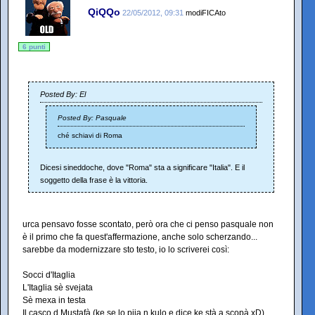
QiQQo
22/05/2012, 09:31
modiFICAto
6 punti
Posted By: El
Posted By: Pasquale
ché schiavi di Roma
Dicesi sineddoche, dove "Roma" sta a significare "Italia". E il
soggetto della frase è la vittoria.
urca pensavo fosse scontato, però ora che ci penso pasquale non
è il primo che fa quest'affermazione, anche solo scherzando...
sarebbe da modernizzare sto testo, io lo scriverei così:
Socci d'Itaglia
L'Itaglia sè svejata
Sè mexa in testa
Il casco d Mustafà (ke se lo pija n kulo e dice ke stà a scopà xD)