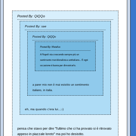
Posted By: QiQQo
Posted By: sae
Posted By: QiQQo
Posted By: Metallus
A Napoli sta crescendo sempre più un
sentimento meridionalista e antitaliano... E ogni
occasione è buona per dimostrarlo.
a parer mio non è mai esistito un sentimento
italiano, in italia.
eh, ma quando c'era lui...;-)
pensa che stavo per dire "l'ultimo che ci ha provato si è ritrovato
appeso in piazzale loreto" ma poi ho desistito.