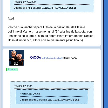
Posted By: QiQQo
L'itaglia ci a ftt 1 skuillo!!!1111!11\!||\ XDXDDXD
SSSSI
fixed
Perchè puoi anche sapere tutto della nazionale, dell'Italia e
dell'inno di Mameli, ma se non gridi "Sì" alla fine della strofa, con
una mano sul cuore e l'altra ad abbracciare fraternamente l'amico
tifoso al tuo fianco, allora non sei veramente patriottico. :-)
QiQQo
22/05/2012, 11:28
modiFICAto
1 punto
Posted By: sae
Posted By: QiQQo
L'itaglia ci a ftt 1 skuillo!!!1111!11\!||\ XDXDDXD
SSSSI