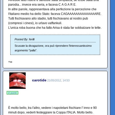
Avrebbe fatto ridere e sarebbe stata simpatica, se fosse stata una
parodia... invece era seria, e faceva C A G A R E.
In altre parole, rappresentava alla perfezione la percezione che
l'italiano medio ha dello Stato: faceva CAGAAAAAAAAAAAAAARE.
Tutti fischiavano allo stadio, tutti fischiavano al nostro pub
(compresi i cinesi), io urlavo vaffankuli.
L'unica roba buona che ha fatto Arisa è stata far sobbalzare le tette.
Posted By: ferilli
Scusate la divagazione, ora può riprendere l'interessantissimo
argomento "palla".
+∞
carotide
21/05/2012, 14:53
2 punti
È molto bello, tra l'altro, vedere i napoletani fischiare l' inno e 90
minuti dopo, vederli festeggiare la Coppa ITALIA. Molto bello.