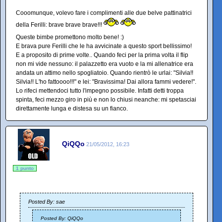
Cooomunque, volevo fare i complimenti alle due belve pattinatrici
della Ferilli: brave brave brave!!!
Queste bimbe promettono molto bene! :)
E brava pure Ferilli che le ha avvicinate a questo sport bellissimo!
E a proposito di prime volte.. Quando feci per la prima volta il flip
non mi vide nessuno: il palazzetto era vuoto e la mi allenatrice era
andata un attimo nello spogliatoio. Quando rientrò le urlai: "Silvia!!
Silvia!! L'ho fattoooo!!!" e lei: "Bravissima! Dai allora fammi vedere!".
Lo rifeci mettendoci tutto l'impegno possibile. Infatti detti troppa
spinta, feci mezzo giro in più e non lo chiusi neanche: mi spetasciai
direttamente lunga e distesa su un fianco.
QiQQo
21/05/2012, 16:23
1 punto
Posted By: sae
Posted By: QiQQo