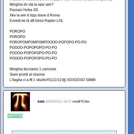
Minghia dv stà la epic win?
Passaci l'erba XD
Xke la win è trpp slave d Roma
Evvedi ke là dtt Gesù Raptor LOL
POROPO
POROPO
POROPOMPOMPOMPOOOO-POPOPO-PO-PO
POOOO-POPOPOPO-PO-PO
POOOO-POPOPOPO-PO-PO
POOOO-POPOPOPO-PO-PO
Minghia facciamo 1 caricone
Siam pronti al rissone
L'itaglia ci a ftt 1 skuillo!!!1111!11\!||\ XDXDDXD SIIIIIIII
sae
22/05/2012, 09:47
modiFICAto
1 punto