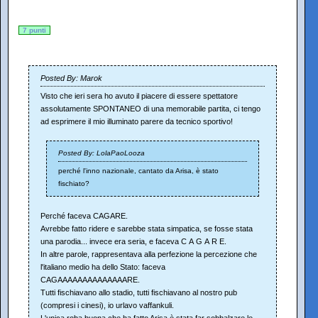
7 punti
Posted By: Marok
Visto che ieri sera ho avuto il piacere di essere spettatore
assolutamente SPONTANEO di una memorabile partita, ci tengo
ad esprimere il mio illuminato parere da tecnico sportivo!
Posted By: LolaPaoLooza
perché l'inno nazionale, cantato da Arisa, è stato
fischiato?
Perché faceva CAGARE.
Avrebbe fatto ridere e sarebbe stata simpatica, se fosse stata
una parodia... invece era seria, e faceva C A G A R E.
In altre parole, rappresentava alla perfezione la percezione che
l'italiano medio ha dello Stato: faceva
CAGAAAAAAAAAAAAAARE.
Tutti fischiavano allo stadio, tutti fischiavano al nostro pub
(compresi i cinesi), io urlavo vaffankuli.