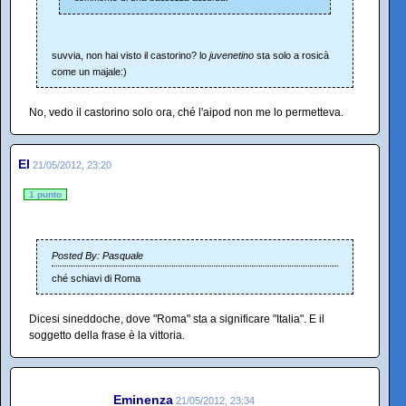
suvvia, non hai visto il castorino? lo
juvenetino
sta solo a rosicà
come un majale:)
No, vedo il castorino solo ora, ché l'aipod non me lo permetteva.
El
21/05/2012, 23:20
1 punto
Posted By: Pasquale
ché schiavi di Roma
Dicesi sineddoche, dove "Roma" sta a significare "Italia". E il
soggetto della frase è la vittoria.
Eminenza
21/05/2012, 23:34