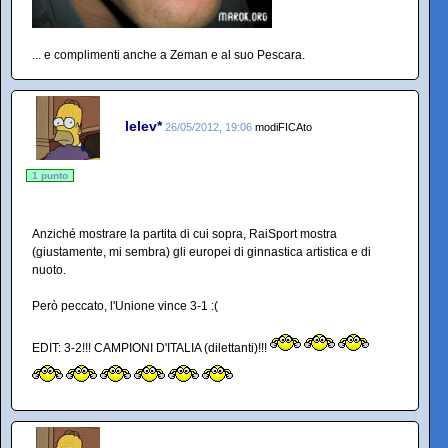
... e complimenti anche a Zeman e al suo Pescara.
lelev*
26/05/2012, 19:06
modiFICAto
1 punto
Anziché mostrare la partita di cui sopra, RaiSport mostra
(giustamente, mi sembra) gli europei di ginnastica artistica e di
nuoto.
Però peccato, l'Unione vince 3-1 :(
EDIT: 3-2!!! CAMPIONI D'ITALIA (dilettanti)!!!