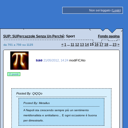
Non sei loggato (
Login
)
SUP: SUPercazzole Senza Un Perché
: Sport
Fondo pagina
<
1
...
11
12
13
14
15
16
17
18
...
23
>
da 701 a 750 su 1125
sae
21/05/2012, 14:24
modiFICAto
2 punti
Posted By: QiQQo
Posted By: Metallus
A Napoli sta crescendo sempre più un sentimento
meridionalista e antitaliano... E ogni occasione è buona
per dimostrarlo.