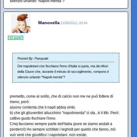
silenzio urlando "Napoli merda"?
Manovella
22/05/2012, 20:44
11 punti
Posted By: Pasquale
Dei napoletani che fischiano l'inno d'Italia si parla, ma dei tifosi
della Giuve che, durante il minuto di raccoglimento, rompono il
silenzio urlando "Napoli merda"?
premetto, come al solito, che di calcio non me ne può fottere di
meno, però:
a)sono contenta che il napli abbia vinto.
b) che gli gliuventini allucchino "napolimerda" ci sta...è il tifo. Però:
cattivo gusto fischiare l'inno.
Cmq facciamo sempre parte dell'italia (pure se siamo andati a
perderci!) Ho sempre schifato i leghisti per quello che fanno, mò
vuò verè che giustifico i napoletani. non esiste.