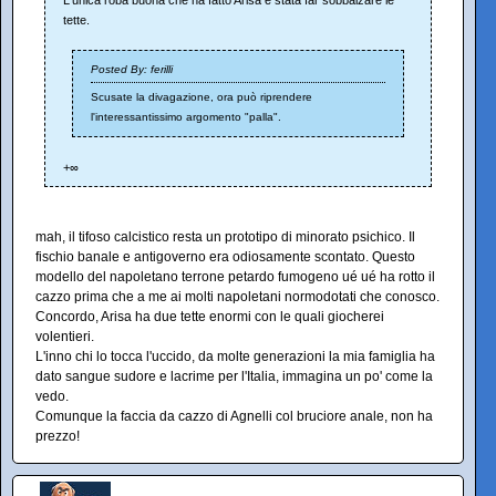
L'unica roba buona che ha fatto Arisa è stata far sobbalzare le
tette.
Posted By: ferilli
Scusate la divagazione, ora può riprendere
l'interessantissimo argomento "palla".
+∞
mah, il tifoso calcistico resta un prototipo di minorato psichico. Il
fischio banale e antigoverno era odiosamente scontato. Questo
modello del napoletano terrone petardo fumogeno ué ué ha rotto il
cazzo prima che a me ai molti napoletani normodotati che conosco.
Concordo, Arisa ha due tette enormi con le quali giocherei
volentieri.
L'inno chi lo tocca l'uccido, da molte generazioni la mia famiglia ha
dato sangue sudore e lacrime per l'Italia, immagina un po' come la
vedo.
Comunque la faccia da cazzo di Agnelli col bruciore anale, non ha
prezzo!