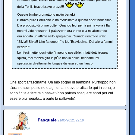
della Ferilli: brave brave brave!!!
Queste bimbe promettono molto bene!:)
E brava pure Ferilli che le ha avvicinate a questo sport bellissimo!
E a proposito di prime volte.. Quando feci per la prima volta il flip
non mi vide nessuno: il palazzetto era vuoto e la mi allenatrice
era andata un attimo nello spogliatoio. Quando rientrò le urlai:
"Silvia!! Silvia!! L'ho fattoooo!!!" e lei: "Bravissima! Dai allora fammi
vedere!".
Lo rifeci mettendoci tutto l'impegno possibile. Infatti detti troppa
spinta, feci mezzo giro in più e non lo chiusi neanche: mi
spetasciai direttamente lunga e distesa su un fianco.
Che sport affascinante! Un mio sogno di bambina! Purtroppo non
c'era nessun posto noto agli umani dove praticarlo qui in zona, e
sono finita a fare minibasket (non potevo scegliere sport per cui
essere più negata... a parte la pallavolo).
Pasquale
21/05/2012, 22:19
-2 punti