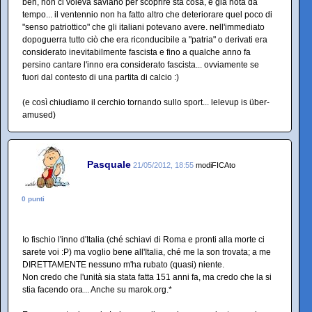
beh, non ci voleva saviano per scoprire sta cosa, è già nota da
tempo... il ventennio non ha fatto altro che deteriorare quel poco di
"senso patriottico" che gli italiani potevano avere. nell'immediato
dopoguerra tutto ciò che era riconducibile a "patria" o derivati era
considerato inevitabilmente fascista e fino a qualche anno fa
persino cantare l'inno era considerato fascista... ovviamente se
fuori dal contesto di una partita di calcio :)
(e così chiudiamo il cerchio tornando sullo sport... lelevup is über-
amused)
Pasquale
21/05/2012, 18:55
modiFICAto
0 punti
Io fischio l'inno d'Italia (ché schiavi di Roma e pronti alla morte ci
sarete voi :P) ma voglio bene all'Italia, ché me la son trovata; a me
DIRETTAMENTE nessuno m'ha rubato (quasi) niente.
Non credo che l'unità sia stata fatta 151 anni fa, ma credo che la si
stia facendo ora... Anche su marok.org.*