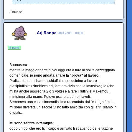
Corretto.
Arj Ranpa
28/06/2010, 00:00
5 punti
Buonasera...
mentre la maggior parte di voi oggi era a fare la solita cazzeggiata
domenicale,
io sono andata a fare la "prova" al lavoro.
Praticamente mi hanno schiaffata nel cucinino a lavare
piattipiattinitazzinebicchieri, fare amicizia con la lavastoviglie (che
mi ha anche aggredita 2 o 3 volte) e a fare Fruttini e Makemou,
minipimer alla mano. Potevo uscire a pulire i tavoli.
Sembrava una cosa stancantissima raccontata dai "colleghi" ma...
mi sono divertita un sacco! :D ho fatto amicizia con gli altri, siamo in
6 totali...
Mi sono sentita in famiglia
:
dopo un po' che ero lì, il capo è arrivato lì sbattendo delle tazzine