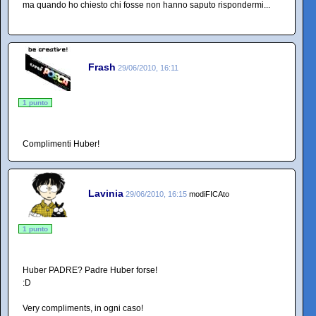
ma quando ho chiesto chi fosse non hanno saputo rispondermi...
Frash
29/06/2010, 16:11
1 punto
Complimenti Huber!
Lavinia
29/06/2010, 16:15
modiFICAto
1 punto
Huber PADRE? Padre Huber forse!
:D
Very compliments, in ogni caso!