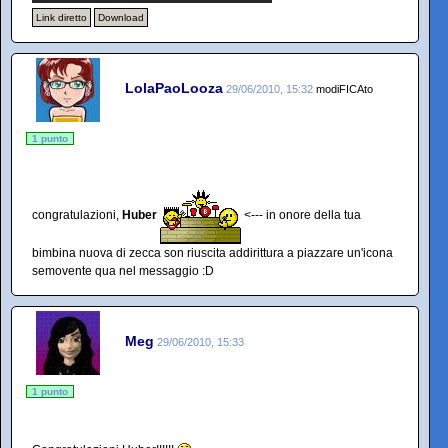
Link diretto
Download
LolaPaoLooza
29/06/2010, 15:32
modiFICAto
1 punto
congratulazioni,
Huber
<--- in onore della tua
bimbina nuova di zecca son riuscita addirittura a piazzare un'icona
semovente qua nel messaggio :D
Meg
29/06/2010, 15:33
1 punto