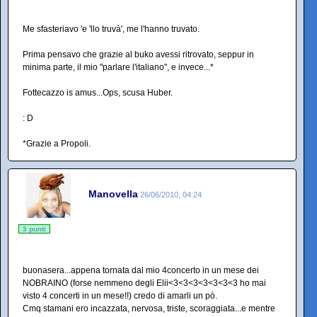
Me sfasteriavo 'e 'llo truvà', me l'hanno truvato.
Prima pensavo che grazie al buko avessi ritrovato, seppur in
minima parte, il mio "parlare l'italiano", e invece...*
Fottecazzo is amus...Ops, scusa Huber.
: D
*Grazie a Propoli.
Manovella
26/06/2010, 04:24
3 punti
buonasera...appena tornata dal mio 4concerto in un mese dei
NOBRAINO (forse nemmeno degli Elii<3<3<3<3<3<3<3 ho mai
visto 4 concerti in un mese!!) credo di amarli un pò.
Cmq stamani ero incazzata, nervosa, triste, scoraggiata...e mentre