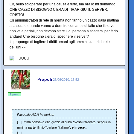
Ok, bello scioperare per una causa e tutto, ma ora io mi domando:
CHE CAZZO DI BISOGNO C'ERA DI TIRAR GIU' IL SERVER,
CRISTO!
Gli amministratori di rete di norma non fanno un cazzo dalla mattina
alla sera e quando vanno a dormire contano sul fatto che il server
non va a pedali, non devono stare li di persona a sbattersi per farlo
andare! Che bisogno c'era di spegnere il server?
Io propongo di togliere i diritti umani agli amministratori di rete
dell'uni -.-
Propoli
26/06/2010, 13:52
3 punti
Pasquale NON ha scritto:
[...] Prima pensavo che grazie al buko
avessi
ritrovato, seppur in
minima parte, il mio "parlare l'italiano"
, e invece...
[...]