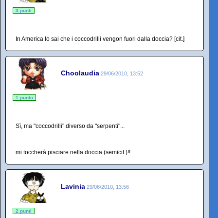
3 punti
In America lo sai che i coccodrilli vengon fuori dalla doccia? [cit.]
Choolaudia
29/06/2010, 13:52
1 punto
Sì, ma "coccodrilli" diverso da "serpenti"...
mi toccherà pisciare nella doccia (semicit.)!!
Lavinia
29/06/2010, 13:56
2 punti