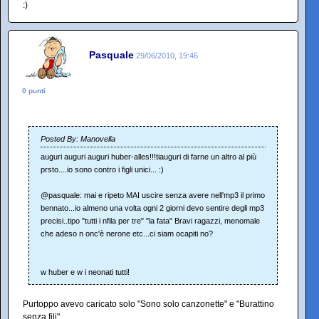
:)
Pasquale
29/06/2010, 19:46
0 punti
Posted By: Manovella
auguri auguri auguri huber-alles!!!tiauguri di farne un altro al più
prsto....io sono contro i figli unici... :)
@pasquale: mai e ripeto MAI uscire senza avere nell'mp3 il primo
bennato...io almeno una volta ogni 2 giorni devo sentire degli mp3
precisi..tipo "tutti i nfila per tre" "la fata" Bravi ragazzi, menomale
che adeso n onc'è nerone etc...ci siam ocapiti no?
w huber e w i neonati tutti!
Purtoppo avevo caricato solo "Sono solo canzonette" e "Burattino
senza fili".