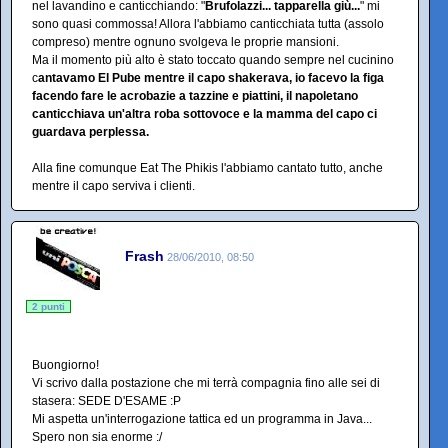
nel lavandino e canticchiando: "
Brufolazzi... tapparella giù...
" mi
sono quasi commossa! Allora l'abbiamo canticchiata tutta (assolo
compreso) mentre ognuno svolgeva le proprie mansioni.
Ma il momento più alto è stato toccato quando sempre nel cucinino
c
antavamo El Pube mentre il capo shakerava, io facevo la figa
facendo fare le acrobazie a tazzine e piattini, il napoletano
canticchiava un'altra roba sottovoce e la mamma del capo ci
guardava perplessa.
Alla fine comunque Eat The Phikis l'abbiamo cantato tutto, anche
mentre il capo serviva i clienti.
Frash
28/06/2010, 08:50
2 punti
Buongiorno!
Vi scrivo dalla postazione che mi terrà compagnia fino alle sei di
stasera: SEDE D'ESAME :P
Mi aspetta un'interrogazione tattica ed un programma in Java...
Spero non sia enorme :/