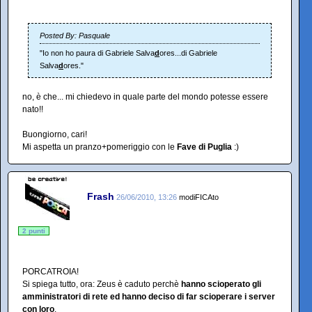
Posted By: Pasquale
"Io non ho paura di Gabriele Salva
d
ores...di Gabriele
Salva
d
ores."
no, è che... mi chiedevo in quale parte del mondo potesse essere
nato!!
Buongiorno, cari!
Mi aspetta un pranzo+pomeriggio con le
Fave di Puglia
:)
Frash
26/06/2010, 13:26
modiFICAto
2 punti
PORCATROIA!
Si spiega tutto, ora: Zeus è caduto perchè
hanno scioperato gli
amministratori di rete ed hanno deciso di far scioperare i server
con loro
.