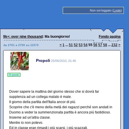
Non sei loggato (
Login
)
9k+: over nine thousand
: Ma buongiorno!
Fondo pagina
<
1
...
51
52
53
54
55
56
57
58
...
232
>
da 2701 a 2750 su 11573
Propoli
25/06/2010, 01:46
9 punti
Dover sapere la mattina del giorno stesso che si dovrà far
supplenza ad un collega malato è male.
Il giorno della partita dell'Italia ancor di più.
Scoprire che c'è meno della metà dei ragazzi perché son andati in
Duomo a veder la summenzionata partita è ancora più fastidioso.
Insieme ad un'altra classe.
Mentre io non potevo.
Ed in classe eran rimasti i più scarsi, i più scazzati.