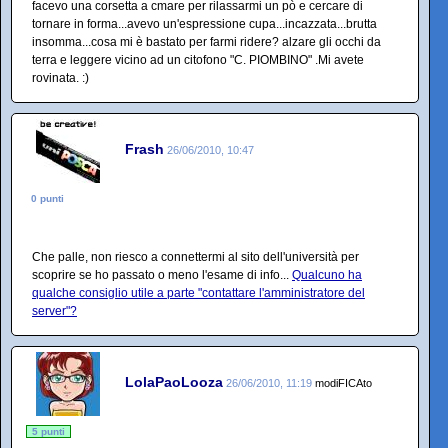
facevo una corsetta a cmare per rilassarmi un pò e cercare di
tornare in forma...avevo un'espressione cupa...incazzata...brutta
insomma...cosa mi è bastato per farmi ridere? alzare gli occhi da
terra e leggere vicino ad un citofono "C. PIOMBINO" .Mi avete
rovinata. :)
Frash
26/06/2010, 10:47
0 punti
Che palle, non riesco a connettermi al sito dell'università per
scoprire se ho passato o meno l'esame di info...
Qualcuno ha
qualche consiglio utile a parte "contattare l'amministratore del
server"?
LolaPaoLooza
26/06/2010, 11:19
modiFICAto
5 punti