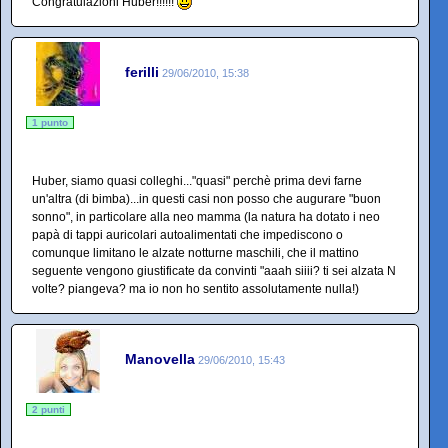
Congratulazioni Huber!!!!!!
ferilli
29/06/2010, 15:38
1 punto
Huber, siamo quasi colleghi..."quasi" perchè prima devi farne
un'altra (di bimba)...in questi casi non posso che augurare "buon
sonno", in particolare alla neo mamma (la natura ha dotato i neo
papà di tappi auricolari autoalimentati che impediscono o
comunque limitano le alzate notturne maschili, che il mattino
seguente vengono giustificate da convinti "aaah siiii? ti sei alzata N
volte? piangeva? ma io non ho sentito assolutamente nulla!)
Manovella
29/06/2010, 15:43
2 punti