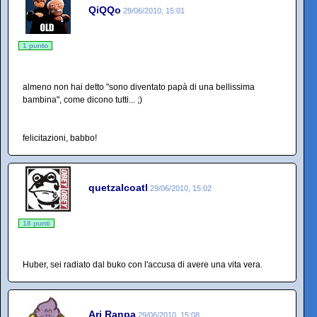
QiQQo
29/06/2010, 15:01
1 punto
almeno non hai detto "sono diventato papà di una bellissima
bambina", come dicono tutti... ;)
felicitazioni, babbo!
quetzalcoatl
29/06/2010, 15:02
18 punti
Huber, sei radiato dal buko con l'accusa di avere una vita vera.
Arj Ranpa
29/06/2010, 15:08