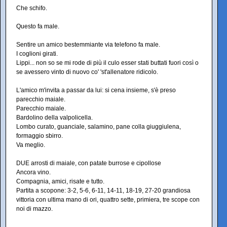
Che schifo.
Questo fa male.
Sentire un amico bestemmiante via telefono fa male.
I coglioni girati.
Lippi... non so se mi rode di più il culo esser stati buttati fuori così o
se avessero vinto di nuovo co' 'st'allenatore ridicolo.
L'amico m'invita a passar da lui: si cena insieme, s'è preso
parecchio maiale.
Parecchio maiale.
Bardolino della valpolicella.
Lombo curato, guanciale, salamino, pane colla giuggiulena,
formaggio sbirro.
Va meglio.
DUE arrosti di maiale, con patate burrose e cipollose
Ancora vino.
Compagnia, amici, risate e tutto.
Partita a scopone: 3-2, 5-6, 6-11, 14-11, 18-19, 27-20 grandiosa
vittoria con ultima mano di ori, quattro sette, primiera, tre scope con
noi di mazzo.