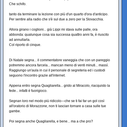
Che schifo.
tanto da terminare la lezione con più d'un quarto d'ora d'anticipo.
Per sentire alla radio che s'è sul due a zero per la Slovacchia.
Allora girano i coglioni... già Lippi mi stava sulle palle, ora
abbonda: qualunque cosa sia successa quattro anni fa, è riuscito
ad annullarla.
Col riporto di cinque.
Di Natale segna... il commentatore vaneggia che con un pareggio
potremmo ancora farcela... mancan meno di venti minuti... massì.
Raggiungo un'aula in cui il personale di segreteria ed i custodi
seguono l'incontro grazie all'internet.
Appena entro segna Quagliarella... grido al Miracolo, riacquisto la
fede... infatti è fuorigioco.
Segnan loro nel modo più ridicolo—che se ti fai far un gol così
all'oratorio di Morazzone, non ti lascian tornare a casa sulle tue
gambe.
Poi segna anche Quagliarella, e bene... ma a che pro?