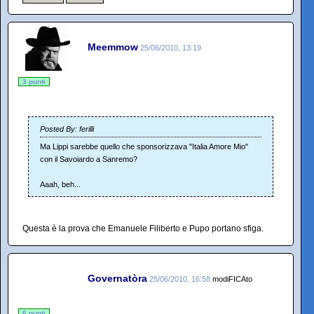
Meemmow
25/06/2010, 13:19
3 punti
Posted By: ferilli
Ma Lippi sarebbe quello che sponsorizzava "Italia Amore Mio"
con il Savoiardo a Sanremo?
Aaah, beh...
Questa è la prova che Emanuele Filiberto e Pupo portano sfiga.
Governatòra
25/06/2010, 16:58
modiFICAto
6 punti