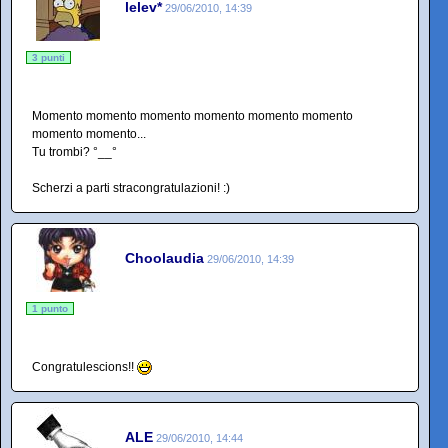
lelev*
29/06/2010, 14:39
3 punti
Momento momento momento momento momento momento
momento momento...
Tu trombi? °__°
Scherzi a parti stracongratulazioni! :)
Choolaudia
29/06/2010, 14:39
1 punto
Congratulescions!!
ALE
29/06/2010, 14:44