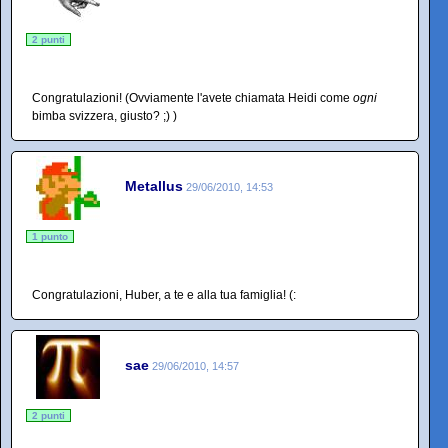
2 punti
Congratulazioni! (Ovviamente l'avete chiamata Heidi come
ogni
bimba svizzera, giusto? ;) )
Metallus
29/06/2010, 14:53
1 punto
Congratulazioni, Huber, a te e alla tua famiglia! (:
sae
29/06/2010, 14:57
2 punti