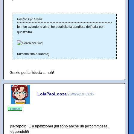
Posted By: Ivano
Io, non avendone altre, ho sostituito la bandiera dell’Italia con
quest’altra.
(almeno fino a sabato)
Grazie per la fiducia ... neh!
LolaPaoLooza
25/06/2010, 09:35
1 punto
@
Propoli
: +1 a ripetizione! (mi sono anche un po'commossa,
leggendoti!)