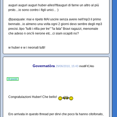
auguri auguri auguri huber-alles!!!tiauguri di farne un altro al più
prsto....io sono contro i figli unici... :)
@pasquale: mai e ripeto MAI uscire senza avere nell'mp3 il primo
bennato...io almeno una volta ogni 2 giorni devo sentire degli mp3
precisi..tipo "tutti i nfila per tre" "la fata" Bravi ragazzi, menomale
che adeso n onc'è nerone etc...ci siam ocapiti no?
w huber e w i neonati tutti!
Governatòra
29/06/2010, 15:43
modiFICAto
8 punti
Congratulazioni Huber! Che bello!
Ero arrivata in questo thread per dirvi che poco fa hanno citofonato,