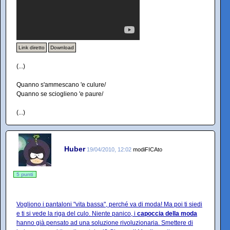
Link diretto
Download
(...)
Quanno s'ammescano 'e culure/
Quanno se scioglieno 'e paure/
(...)
Huber
19/04/2010, 12:02
modiFICAto
5 punti
Vogliono i pantaloni "vita bassa", perché va di moda! Ma poi ti siedi
e ti si vede la riga del culo. Niente panico, i
capoccia della moda
hanno già pensato ad una soluzione rivoluzionaria. Smettere di