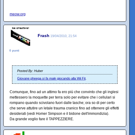
meow.org
Frash
19/04/2010, 21:54
0 punti
Posted By: Huber
Giovane pheega
si fa male
giocando alla Wii Fit
.
Comunque, fino ad un attimo fa ero più che convinto che gli inglesi
mettessero la moquette per terra solo per evitare che i cellulari si
rompano quando scivolano fuori dalle tasche; ora so di per certo
che serve attutire un letale trauma cranico fino ad ottenere gli effetti
desiderati (vedi Homer Simpson e il bidone dell'immondizia).
Da grande voglio fare il TAPPEZZIERE.