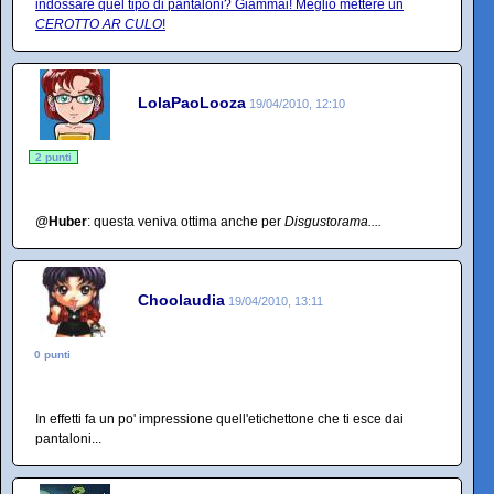
indossare quel tipo di pantaloni? Giammai! Meglio mettere un
CEROTTO AR CULO
!
LolaPaoLooza
19/04/2010, 12:10
2 punti
@
Huber
: questa veniva ottima anche per
Disgustorama....
Choolaudia
19/04/2010, 13:11
0 punti
In effetti fa un po' impressione quell'etichettone che ti esce dai
pantaloni...