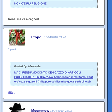
NON C'È PIÙ RELIGIONE!
Renè, ma và a caghèr!
Propoli
18/04/2010, 21:40
0 punti
Posted By: Manovella
MA CI RENDIAMOCONTO CEH CAZZO DI ARTICOLI
PUBBLICA REPUBbLICA???Noi berlusconi ce lo meritiamo..chist'
è o' cazz e guaio!!! (mi fa pure schifissimko quelal serie di foto!)
Già...
Meemmow
18/04/2010, 22:03