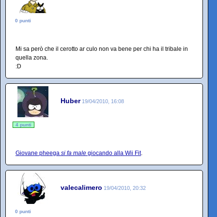
0 punti
Mi sa però che il cerotto ar culo non va bene per chi ha il tribale in
quella zona.
:D
Huber
19/04/2010, 16:08
4 punti
Giovane pheega
si fa male
giocando alla Wii Fit
.
valecalimero
19/04/2010, 20:32
0 punti