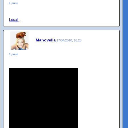
0 punti
Locali
...
Manovella
17/04/2010, 10:25
0 punti