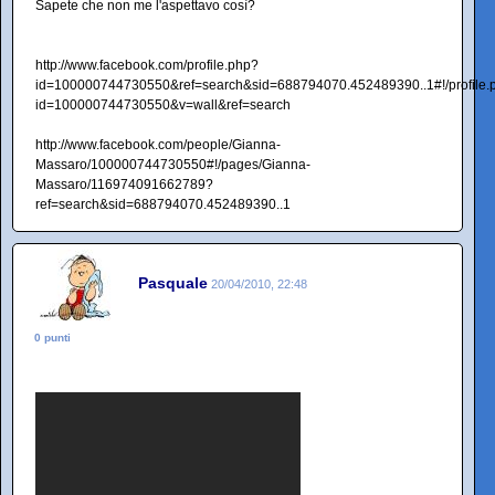
Sapete che non me l'aspettavo così?
http://www.facebook.com/profile.php?
id=100000744730550&ref=search&sid=688794070.452489390..1#!/profile.
id=100000744730550&v=wall&ref=search
http://www.facebook.com/people/Gianna-
Massaro/100000744730550#!/pages/Gianna-
Massaro/116974091662789?
ref=search&sid=688794070.452489390..1
Pasquale
20/04/2010, 22:48
0 punti