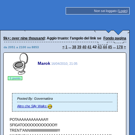
Non sei loggato (
Login
)
9k+: over nine thousand
: Aggio truato: l'angolo del link selvaggio
Fondo pagina
<
1
...
38
39
40
41
42
43
44
45
...
178
>
da 2051 a 2100 su 8853
Marok
16/04/2010, 21:05
1 punto
Posted By: Governatòra
Altro che
Silly Walks
POTAAAAAAAAAAAA!!!
SFIGATOOOOOOOOOOOO!!!
TRENT'ANNIIIIIIIIIIIIIIIIIIIIIIIIIIIIII!!!