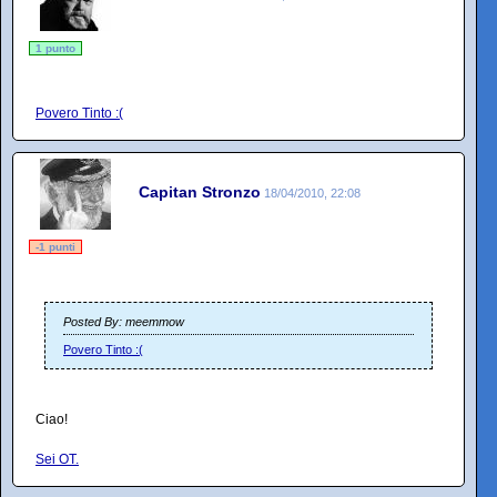
1 punto
Povero Tinto :(
Capitan Stronzo
18/04/2010, 22:08
-1 punti
Posted By: meemmow
Povero Tinto :(
Ciao!
Sei OT.