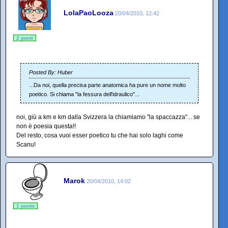
LolaPaoLooza
20/04/2010, 12:42
2 punti
Posted By: Huber
...Da noi, quella precisa parte anatomica ha pure un nome molto
poetico. Si chiama "la fessura dell'idraulico"...
noi, giù a km e km dalla Svizzera la chiamiamo "la spaccazza"... se
non è poesia questa!!
Del resto, cosa vuoi esser poetico tu che hai solo laghi come
Scanu!
Marok
20/04/2010, 14:02
1 punto