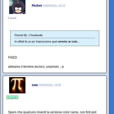
Huber
19/04/2010, 13:13
0 punti
Posted By: Choolaudia
In effetti fa un po' impressione quel
cerotto ar culo
...
FIXED
abbiamo il termine
tecnico
, usiamolo. :-p
sae
19/04/2010, 13:25
3 punti
Spero che qualcuno inventi la versione color carne, con finti peli