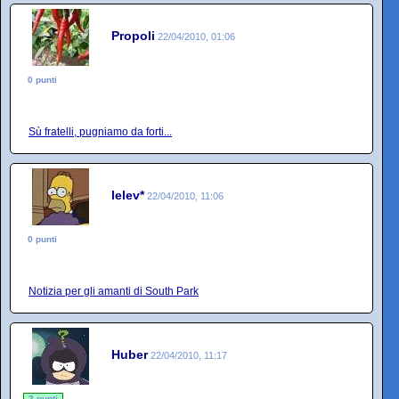
Propoli
22/04/2010, 01:06
0 punti
Sù fratelli, pugniamo da forti...
lelev*
22/04/2010, 11:06
0 punti
Notizia per gli amanti di South Park
Huber
22/04/2010, 11:17
2 punti