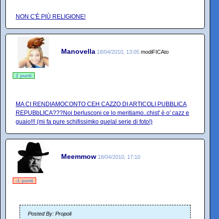
NON C'È PIÙ RELIGIONE!
Manovella
18/04/2010, 13:05
modiFICAto
2 punti
MA CI RENDIAMOCONTO CEH CAZZO DI ARTICOLI PUBBLICA
REPUBbLICA???Noi berlusconi ce lo meritiamo..chist' è o' cazz e
guaio!!! (mi fa pure schifissimko quelal serie di foto!)
Meemmow
18/04/2010, 17:10
-1 punti
Posted By: Propoli