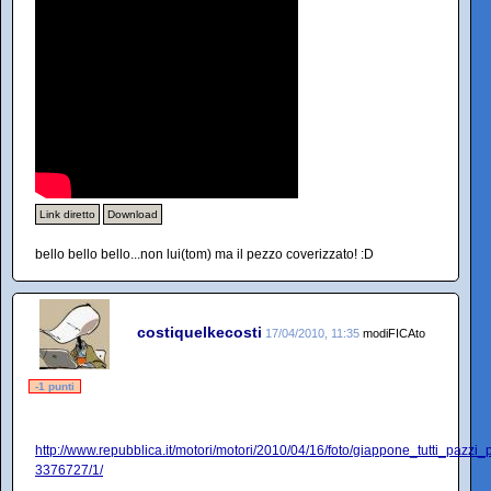
Link diretto
Download
bello bello bello...non lui(tom) ma il pezzo coverizzato! :D
costiquelkecosti
17/04/2010, 11:35
modiFICAto
-1 punti
http://www.repubblica.it/motori/motori/2010/04/16/foto/giappone_tutti_pazzi_
3376727/1/