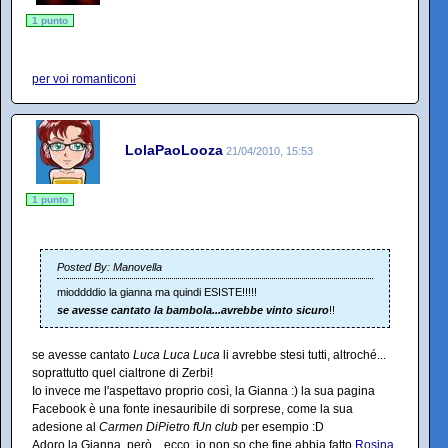
1 punto
per voi romanticoni
LolaPaoLooza
21/04/2010, 15:53
1 punto
Posted By: Manovella
mioddddio la gianna ma quindi ESISTE!!!!!
se avesse cantato la bambola...avrebbe vinto sicuro
!!
se avesse cantato
Luca Luca Luca
li avrebbe stesi tutti, altroché...
soprattutto quel cialtrone di Zerbi!
Io invece me l'aspettavo proprio così, la Gianna :) la sua pagina
Facebook è una fonte inesauribile di sorprese, come la sua
adesione al
Carmen DiPietro fUn club
per esempio :D
Adoro la Gianna, però... ecco, io non so che fine abbia fatto
Rosina