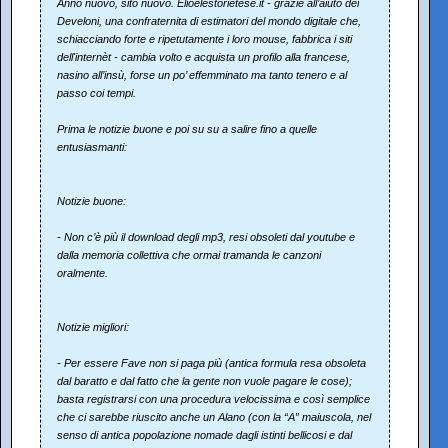
Anno nuovo, sito nuovo. Elioelestorietese.it - grazie all’aiuto dei
Develoni, una confraternita di estimatori del mondo digitale che,
schiacciando forte e ripetutamente i loro mouse, fabbrica i siti
dell'internèt - cambia volto e acquista un profilo alla francese,
nasino all’insù, forse un po’ effemminato ma tanto tenero e al
passo coi tempi.
Prima le notizie buone e poi su su a salire fino a quelle
entusiasmanti:
Notizie buone:
- Non c’è più il download degli mp3, resi obsoleti dal youtube e
dalla memoria collettiva che ormai tramanda le canzoni
oralmente.
Notizie migliori:
- Per essere Fave non si paga più (antica formula resa obsoleta
dal baratto e dal fatto che la gente non vuole pagare le cose);
basta registrarsi con una procedura velocissima e così semplice
che ci sarebbe riuscito anche un Alano (con la “A” maiuscola, nel
senso di antica popolazione nomade dagli istinti bellicosi e dal