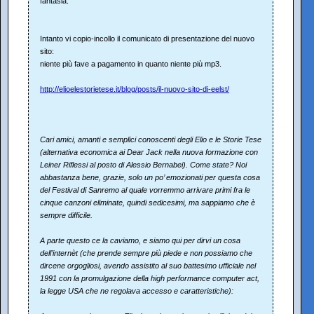
fantasia.
Intanto vi copio-incollo il comunicato di presentazione del nuovo
sito:
niente più fave a pagamento in quanto niente più mp3.
http://elioelestorietese.it/blog/posts/il-nuovo-sito-di-eelst/
Cari amici, amanti e semplici conoscenti degli Elio e le Storie Tese
(alternativa economica ai Dear Jack nella nuova formazione con
Leiner Riflessi al posto di Alessio Bernabei). Come state? Noi
abbastanza bene, grazie, solo un po’ emozionati per questa cosa
del Festival di Sanremo al quale vorremmo arrivare primi fra le
cinque canzoni eliminate, quindi sedicesimi, ma sappiamo che è
sempre difficile.
A parte questo ce la caviamo, e siamo qui per dirvi un cosa
dell’internèt (che prende sempre più piede e non possiamo che
dircene orgogliosi, avendo assistito al suo battesimo ufficiale nel
1991 con la promulgazione della high performance computer act,
la legge USA che ne regolava accesso e caratteristiche):