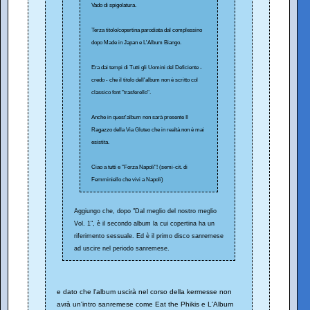
Vado di spigolatura.
Terza titolo/copertina parodiata dal complessino
dopo Made in Japan e L'Album Biango.
Era dai tempi di Tutti gli Uomini del Deficiente -
credo - che il titolo dell'album non è scritto col
classico font "trasferello".
Anche in quest'album non sarà presente Il
Ragazzo della Via Gluteo che in realtà non è mai
esistita.
Ciao a tutti e "Forza Napoli"! (semi-cit. di
Femminiello che vivi a Napoli)
Aggiungo che, dopo "Dal meglio del nostro meglio
Vol. 1", è il secondo album la cui copertina ha un
riferimento sessuale. Ed è il primo disco sanremese
ad uscire nel periodo sanremese.
e dato che l'album uscirà nel corso della kermesse non
avrà un'intro sanremese come Eat the Phikis e L'Album