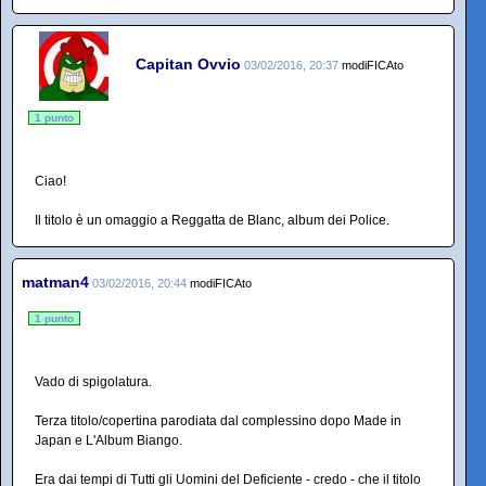
Capitan Ovvio
03/02/2016, 20:37
modiFICAto
1 punto
Ciao!
Il titolo è un omaggio a Reggatta de Blanc, album dei Police.
matman4
03/02/2016, 20:44
modiFICAto
1 punto
Vado di spigolatura.
Terza titolo/copertina parodiata dal complessino dopo Made in
Japan e L'Album Biango.
Era dai tempi di Tutti gli Uomini del Deficiente - credo - che il titolo