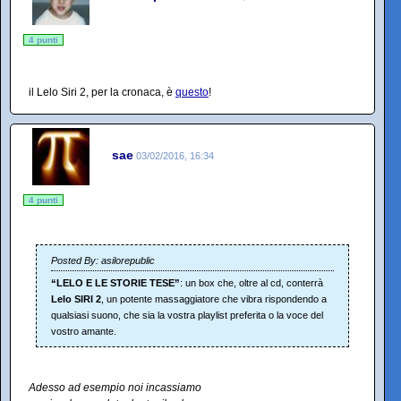
4 punti
il Lelo Siri 2, per la cronaca, è
questo
!
sae
03/02/2016, 16:34
4 punti
Posted By: asilorepublic
“LELO E LE STORIE TESE”
: un box che, oltre al cd, conterrà
Lelo SIRI 2
, un potente massaggiatore che vibra rispondendo a
qualsiasi suono, che sia la vostra playlist preferita o la voce del
vostro amante.
Adesso ad esempio noi incassiamo