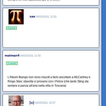
sae
04/02/2016, 11:53
4 punti
matman4
04/02/2016, 12:30
1 punto
L'Album Biango non sono risuciti a farlo ascoltare a McCartney e
Ringo Starr, stavolta ci provano con i Police (che tanto Sting sta
sempre a panza all'aria nella villa in Toscana)
[u]
04/02/2016, 15:37