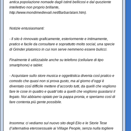
antica popolazione nomade dagli istinti bellicosi e dal quoziente
intellettivo non proprio brillante,
http://www.mondimedievali.net/Barbar/alani.htm).
Notizie entusiasmanti:
- Il sito è rinnovato graficamente, esteriormente e intimamente,
pratico e facile da consultare e soprattutto molto social, una specie
di Grinder platonico in cui non serve nemmeno essere bulicci.
Finalmente è utilizzabile anche su telefono (cellulare di tipo
smartphone) e tablet.
- Acquistare sullo store musica e oggettistica diventa così pratico e
comodo che quasi non si prova gusto, ma al giorno d’oggi è
diventato così difficile mettere d’accordo tutti, da quelli che vogliono
fare le cose in quattro e quattr’otto a quelli che vogliono guastarsi il
fegato. Noi abbiamo optato per la pappa pronta, e speriamo così di
fare contenta più gente possibile.
Insomma: ci vediamo sul nuovo sito degli Elio e le Storie Tese
(l’alternativa eterosessuale ai Village People, senza nulla togliere