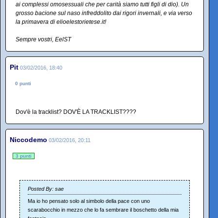
ai complessi omosessuali che per carità siamo tutti figli di dio). Un
grosso bacione sul naso infreddolito dai rigori invernali, e via verso
la primavera di elioelestorietese.it!
Sempre vostri, EelST
Pit
03/02/2016, 18:40
0 punti
Dov'è la tracklist? DOV'È LA TRACKLIST????
Niccodemo
03/02/2016, 20:11
3 punti
Posted By: sae
Ma io ho pensato solo al simbolo della pace con uno
scarabocchio in mezzo che lo fa sembrare il boschetto della mia