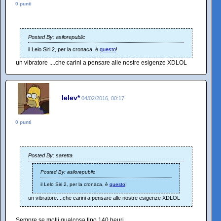
0 punti
Posted By: asilorepublic
il Lelo Siri 2, per la cronaca, è
questo
!
un vibratore ....che carini a pensare alle nostre esigenze XDLOL
lelev*
04/02/2016, 00:17
0 punti
Posted By: saretta
Posted By: asilorepublic
il Lelo Siri 2, per la cronaca, è
questo
!
un vibratore....che carini a pensare alle nostre esigenze XDLOL
Sempre se molli qualcosa tipo 140 beuri.