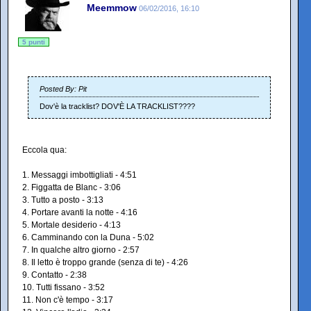
Meemmow
06/02/2016, 16:10
5 punti
Posted By: Pit
Dov'è la tracklist? DOV'È LA TRACKLIST????
Eccola qua:
1. Messaggi imbottigliati - 4:51
2. Figgatta de Blanc - 3:06
3. Tutto a posto - 3:13
4. Portare avanti la notte - 4:16
5. Mortale desiderio - 4:13
6. Camminando con la Duna - 5:02
7. In qualche altro giorno - 2:57
8. Il letto è troppo grande (senza di te) - 4:26
9. Contatto - 2:38
10. Tutti fissano - 3:52
11. Non c'è tempo - 3:17