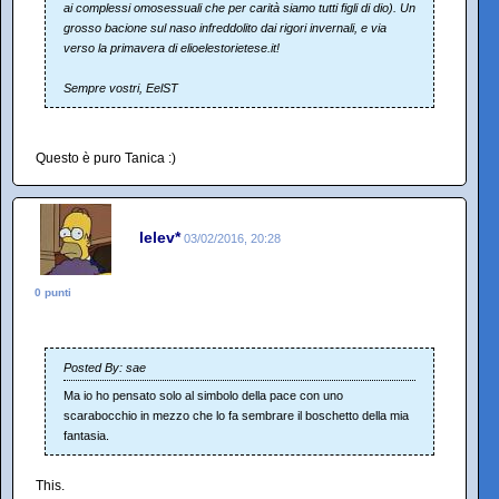
ai complessi omosessuali che per carità siamo tutti figli di dio). Un
grosso bacione sul naso infreddolito dai rigori invernali, e via
verso la primavera di elioelestorietese.it!
Sempre vostri, EelST
Questo è puro Tanica :)
lelev*
03/02/2016, 20:28
0 punti
Posted By: sae
Ma io ho pensato solo al simbolo della pace con uno
scarabocchio in mezzo che lo fa sembrare il boschetto della mia
fantasia.
This.