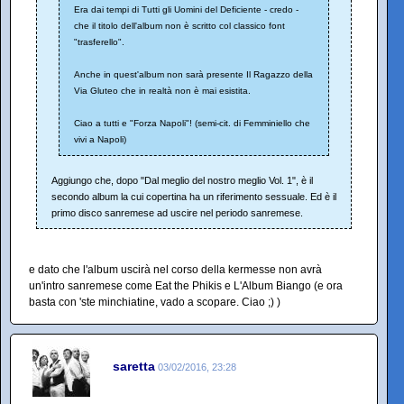
Era dai tempi di Tutti gli Uomini del Deficiente - credo -
che il titolo dell'album non è scritto col classico font
"trasferello".
Anche in quest'album non sarà presente Il Ragazzo della
Via Gluteo che in realtà non è mai esistita.
Ciao a tutti e "Forza Napoli"! (semi-cit. di Femminiello che
vivi a Napoli)
Aggiungo che, dopo "Dal meglio del nostro meglio Vol. 1", è il
secondo album la cui copertina ha un riferimento sessuale. Ed è il
primo disco sanremese ad uscire nel periodo sanremese.
e dato che l'album uscirà nel corso della kermesse non avrà
un'intro sanremese come Eat the Phikis e L'Album Biango (e ora
basta con 'ste minchiatine, vado a scopare. Ciao ;) )
saretta
03/02/2016, 23:28