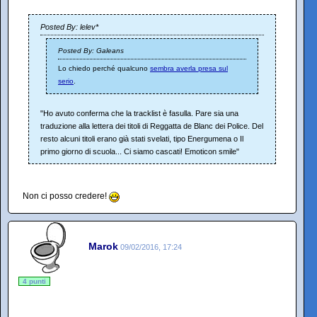
Posted By: lelev*
Posted By: Galeans
Lo chiedo perché qualcuno
sembra averla presa sul
serio
.
"Ho avuto conferma che la tracklist è fasulla. Pare sia una
traduzione alla lettera dei titoli di Reggatta de Blanc dei Police. Del
resto alcuni titoli erano già stati svelati, tipo Energumena o Il
primo giorno di scuola... Ci siamo cascati! Emoticon smile"
Non ci posso credere!
Marok
09/02/2016, 17:24
4 punti