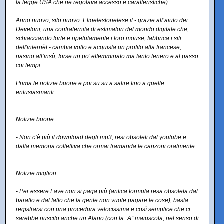
la legge USA che ne regolava accesso e caratteristiche):
Anno nuovo, sito nuovo. Elioelestorietese.it - grazie all’aiuto dei
Develoni, una confraternita di estimatori del mondo digitale che,
schiacciando forte e ripetutamente i loro mouse, fabbrica i siti
dell'internèt - cambia volto e acquista un profilo alla francese,
nasino all’insù, forse un po’ effemminato ma tanto tenero e al passo
coi tempi.
Prima le notizie buone e poi su su a salire fino a quelle
entusiasmanti:
Notizie buone:
- Non c’è più il download degli mp3, resi obsoleti dal youtube e
dalla memoria collettiva che ormai tramanda le canzoni oralmente.
Notizie migliori:
- Per essere Fave non si paga più (antica formula resa obsoleta dal
baratto e dal fatto che la gente non vuole pagare le cose); basta
registrarsi con una procedura velocissima e così semplice che ci
sarebbe riuscito anche un Alano (con la “A” maiuscola, nel senso di