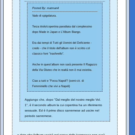
Posted By: matman4
Vado di spigolatura.
Terza titolo/copertina parodiata dal complessino
dopo Made in Japan e L'Album Biango.
Era dai tempi di Tutti gli Uomini del Deficiente -
credo - che il titolo dell'album non è scritto col
classico font "trasferello".
Anche in quest'album non sarà presente Il Ragazzo
della Via Gluteo che in realtà non è mai esistita.
Ciao a tutti e "Forza Napoli"! (semi-cit. di
Femminiello che vivi a Napoli)
Aggiungo che, dopo "Dal meglio del nostro meglio Vol.
1", è il secondo album la cui copertina ha un riferimento
sessuale. Ed è il primo disco sanremese ad uscire nel
periodo sanremese.