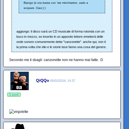
Biango (e ora basta con 'ste minchiatine, vado a
scopare. Ciao;) )
aggiungo: il disco sarà un CD musicale di forma rotonda con un
buco in mezzo, se inserito in un apposito lettore emetterà delle
onde sonore comunemente dette "canzonette". anche qui, non è
la prima volta che elio e le storie tese fanno una cosa del genere.
Secondo me ti sbagli: canzonette non ne hanno mai fatte. :D
QiQQo
05/02/2016, 14:37
3 punti