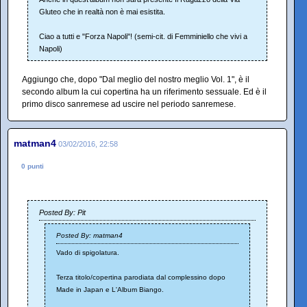
Gluteo che in realtà non è mai esistita.
Ciao a tutti e "Forza Napoli"! (semi-cit. di Femminiello che vivi a
Napoli)
Aggiungo che, dopo "Dal meglio del nostro meglio Vol. 1", è il
secondo album la cui copertina ha un riferimento sessuale. Ed è il
primo disco sanremese ad uscire nel periodo sanremese.
matman4
03/02/2016, 22:58
0 punti
Posted By: Pit
Posted By: matman4
Vado di spigolatura.
Terza titolo/copertina parodiata dal complessino dopo
Made in Japan e L'Album Biango.