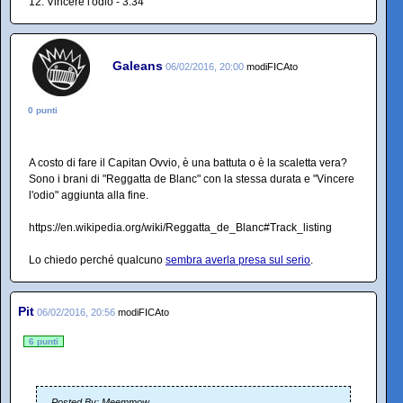
12. Vincere l'odio - 3:34
Galeans
06/02/2016, 20:00
modiFICAto
0 punti
A costo di fare il Capitan Ovvio, è una battuta o è la scaletta vera?
Sono i brani di "Reggatta de Blanc" con la stessa durata e "Vincere
l'odio" aggiunta alla fine.
https://en.wikipedia.org/wiki/Reggatta_de_Blanc#Track_listing
Lo chiedo perché qualcuno
sembra averla presa sul serio
.
Pit
06/02/2016, 20:56
modiFICAto
6 punti
Posted By: Meemmow