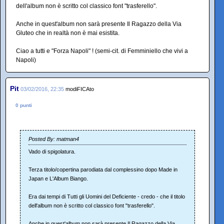
dell'album non è scritto col classico font "trasferello".
Anche in quest'album non sarà presente Il Ragazzo della Via
Gluteo che in realtà non è mai esistita.
Ciao a tutti e "Forza Napoli" ! (semi-cit. di Femminiello che vivi a
Napoli)
Pit
03/02/2016, 22:35
modiFICAto
0 punti
Posted By: matman4
Vado di spigolatura.
Terza titolo/copertina parodiata dal complessino dopo Made in
Japan e L'Album Biango.
Era dai tempi di Tutti gli Uomini del Deficiente - credo - che il titolo
dell'album non è scritto col classico font "trasferello".
Anche in quest'album non sarà presente Il Ragazzo della Via