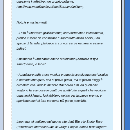
quoziente intellettivo non proprio brillante,
http://www.mondimedievali.net/Barbar/alani.htm).
Notizie entusiasmanti:
- Il sito è rinnovato graficamente, esteriormente e intimamente,
pratico e facile da consultare e soprattutto molto social, una
specie di Grinder platonico in cui non serve nemmeno essere
bulicci.
Finalmente è utilizzabile anche su telefono (cellulare di tipo
smartphone) e tablet.
- Acquistare sullo store musica e oggettistica diventa così pratico
e comodo che quasi non si prova gusto, ma al giorno d’oggi è
diventato così difficile mettere d’accordo tutti, da quelli che
vogliono fare le cose in quattro e quattr’otto a quelli che vogliono
guastarsi il fegato. Noi abbiamo optato per la pappa pronta, e
speriamo così di fare contenta più gente possibile.
Insomma: ci vediamo sul nuovo sito degli Elio e le Storie Tese
(l’alternativa eterosessuale ai Village People, senza nulla togliere