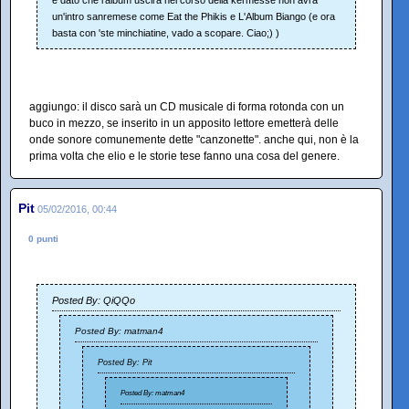
e dato che l'album uscirà nel corso della kermesse non avrà
un'intro sanremese come Eat the Phikis e L'Album Biango (e ora
basta con 'ste minchiatine, vado a scopare. Ciao;) )
aggiungo: il disco sarà un CD musicale di forma rotonda con un
buco in mezzo, se inserito in un apposito lettore emetterà delle
onde sonore comunemente dette "canzonette". anche qui, non è la
prima volta che elio e le storie tese fanno una cosa del genere.
Pit
05/02/2016, 00:44
0 punti
Posted By: QiQQo
Posted By: matman4
Posted By: Pit
Posted By: matman4