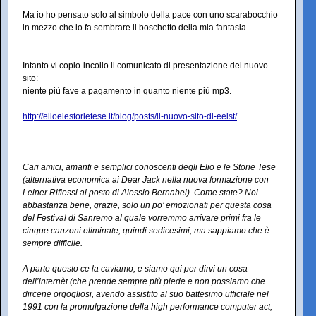
Ma io ho pensato solo al simbolo della pace con uno scarabocchio
in mezzo che lo fa sembrare il boschetto della mia fantasia.
Intanto vi copio-incollo il comunicato di presentazione del nuovo
sito:
niente più fave a pagamento in quanto niente più mp3.
http://elioelestorietese.it/blog/posts/il-nuovo-sito-di-eelst/
Cari amici, amanti e semplici conoscenti degli Elio e le Storie Tese
(alternativa economica ai Dear Jack nella nuova formazione con
Leiner Riflessi al posto di Alessio Bernabei). Come state? Noi
abbastanza bene, grazie, solo un po’ emozionati per questa cosa
del Festival di Sanremo al quale vorremmo arrivare primi fra le
cinque canzoni eliminate, quindi sedicesimi, ma sappiamo che è
sempre difficile.
A parte questo ce la caviamo, e siamo qui per dirvi un cosa
dell’internèt (che prende sempre più piede e non possiamo che
dircene orgogliosi, avendo assistito al suo battesimo ufficiale nel
1991 con la promulgazione della high performance computer act,