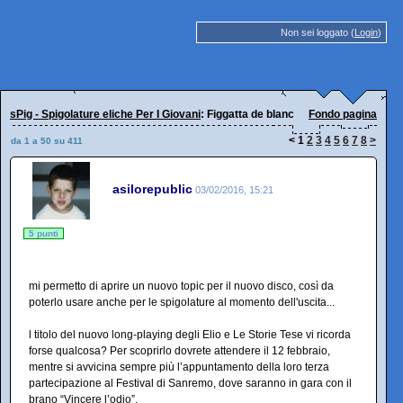
Non sei loggato (
Login
)
sPig - Spigolature eliche Per I Giovani
: Figgatta de blanc
Fondo pagina
<
1
2
3
4
5
6
7
8
>
da 1 a 50 su 411
asilorepublic
03/02/2016, 15:21
5 punti
mi permetto di aprire un nuovo topic per il nuovo disco, così da
poterlo usare anche per le spigolature al momento dell'uscita...
l titolo del nuovo long-playing degli Elio e Le Storie Tese vi ricorda
forse qualcosa? Per scoprirlo dovrete attendere il 12 febbraio,
mentre si avvicina sempre più l’appuntamento della loro terza
partecipazione al Festival di Sanremo, dove saranno in gara con il
brano “Vincere l’odio”.