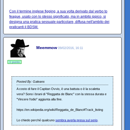
Con il termine inglese figging, a sua volta derivato dal verbo to
feague, usato con lo stesso significato, ma in ambito ippico, si
designa una pratica sessuale particolare, diffusa nell'ambito dei
praticanti il BDSM.
Meemmow
09/02/2016, 16:11
1 punto
Posted By: Galeans
A costo di fare il Capitan Ovvio, è una battuta o è la scaletta
vera? Sono i brani di "Reggatta de Blanc" con la stessa durata e
"Vincere l'odio" aggiunta alla fine.
https://en.wikipedia.org/wiki/Reggatta_de_Blanc#Track_listing
Lo chiedo perché qualcuno
sembra averla presa sul serio
.