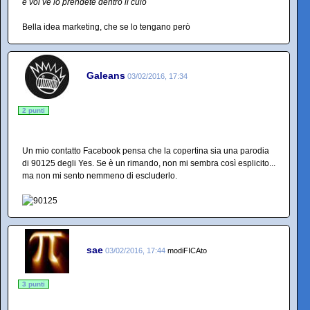
e voi ve lo prendete dentro il culo
Bella idea marketing, che se lo tengano però
Galeans
03/02/2016, 17:34
2 punti
Un mio contatto Facebook pensa che la copertina sia una parodia
di 90125 degli Yes. Se è un rimando, non mi sembra così esplicito...
ma non mi sento nemmeno di escluderlo.
sae
03/02/2016, 17:44
modiFICAto
3 punti