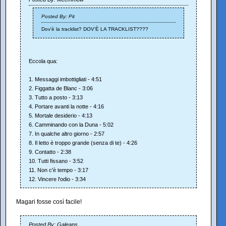
Posted By: Pit
Dov'è la tracklist? DOV'È LA TRACKLIST????
Eccola qua:
1. Messaggi imbottigliati - 4:51
2. Figgatta de Blanc - 3:06
3. Tutto a posto - 3:13
4. Portare avanti la notte - 4:16
5. Mortale desiderio - 4:13
6. Camminando con la Duna - 5:02
7. In qualche altro giorno - 2:57
8. Il letto è troppo grande (senza di te) - 4:26
9. Contatto - 2:38
10. Tutti fissano - 3:52
11. Non c'è tempo - 3:17
12. Vincere l'odio - 3:34
Magari fosse così facile!
Posted By: Galeans