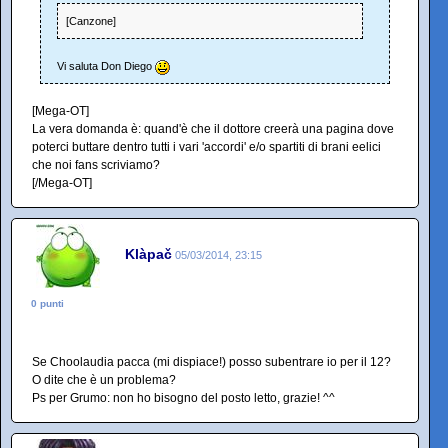
[Canzone]
Vi saluta Don Diego
[Mega-OT]
La vera domanda è: quand'è che il dottore creerà una pagina dove
poterci buttare dentro tutti i vari 'accordi' e/o spartiti di brani eelici
che noi fans scriviamo?
[/Mega-OT]
Klàpač
05/03/2014, 23:15
0 punti
Se Choolaudia pacca (mi dispiace!) posso subentrare io per il 12?
O dite che è un problema?
Ps per Grumo: non ho bisogno del posto letto, grazie! ^^