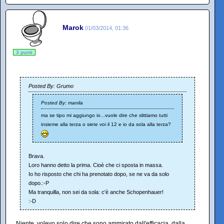
Marok
01/03/2014, 01:36
3 punti
Posted By: Grumo
Posted By: manila
ma se tipo mi aggiungo io...vuole dire che slittiamo tutti
insieme alla terza o siete voi il 12 e io da sola alla terza?
Brava.
Loro hanno detto la prima. Cioè che ci sposta in massa.
Io ho risposto che chi ha prenotato dopo, se ne va da solo
dopo.:-P
Ma tranquilla, non sei da sola: c'è anche Schopenhauer!
:-D
Niente, volevo solo dire che sono ammirato dall'efficacia, dalla