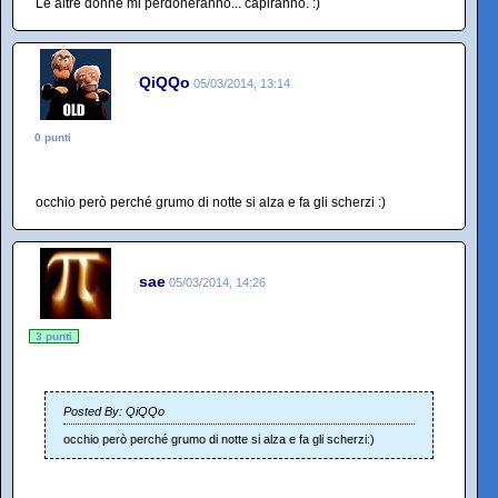
Le altre donne mi perdoneranno... capiranno. :)
QiQQo
05/03/2014, 13:14
0 punti
occhio però perché grumo di notte si alza e fa gli scherzi :)
sae
05/03/2014, 14:26
3 punti
Posted By: QiQQo
occhio però perché grumo di notte si alza e fa gli scherzi:)