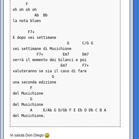
      F
oh oh oh oh
          Ab  Bb
la nota blues
       F7+
E dopo sei settimane
                         G      C/G G
sei settimane di Musichione
           F7+         Em7      Dm7
verrà il momento dei bilanci e poi
                      Em7       F7+
valuteranno se sia il caso di fare
                  G
una seconda edizione
        F
del Musichione
        G
del Musichione
        A     E/Ab G D/Gb F E Eb D Db C B A
del Musichione.
Vi saluta Don Diego