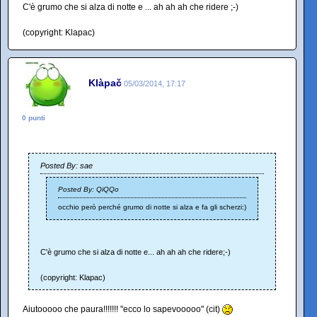
C'è grumo che si alza di notte e ... ah ah ah che ridere ;-)
(copyright: Klapac)
Klàpač
05/03/2014, 17:17
0 punti
Posted By: sae
Posted By: QiQQo
occhio però perché grumo di notte si alza e fa gli scherzi:)
C'è grumo che si alza di notte e... ah ah ah che ridere;-)
(copyright: Klapac)
Aiutooooo che paura!!!!!!! "ecco lo sapevooooo" (cit)