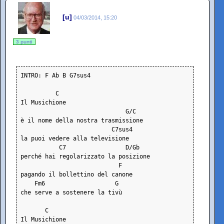
[u]
04/03/2014, 15:20
3 punti
INTRO: F Ab B G7sus4        
          C
Il Musichione
                              G/C
è il nome della nostra trasmissione
                          C7sus4
la puoi vedere alla televisione
           C7                 D/Gb
perché hai regolarizzato la posizione
                            F
pagando il bollettino del canone
    Fm6                    G
che serve a sostenere la tivù
       C
Il Musichione