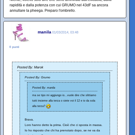
rapidità e dalla potenza con cui GRUMO nel 43dF sa ancora
annullare la pheega. Preparo l'ombrello.
manila
01/03/2014, 03:48
0 punti
Posted By: Marok
Posted By: Grumo
Posted By: manila
ma se tipo mi aggiungo io...vuole dire che slittiamo
tutti insieme alla terza o siete voi il 12 e io da sola
alla terza?
Brava.
Loro hanno detto la prima. Cioè che ci sposta in massa.
Io ho risposto che chi ha prenotato dopo, se ne va da