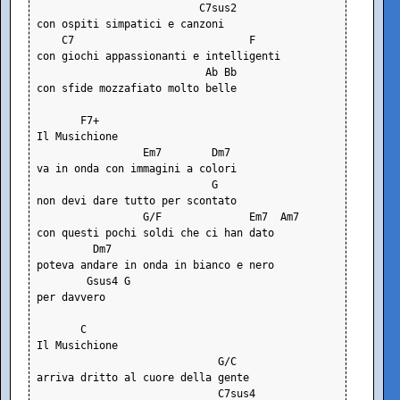
                          C7sus2
con ospiti simpatici e canzoni
    C7                            F
con giochi appassionanti e intelligenti
                           Ab Bb
con sfide mozzafiato molto belle
       F7+
Il Musichione
                 Em7        Dm7
va in onda con immagini a colori
                            G
non devi dare tutto per scontato
                 G/F              Em7  Am7
con questi pochi soldi che ci han dato
         Dm7
poteva andare in onda in bianco e nero
        Gsus4 G
per davvero
       C
Il Musichione
                             G/C
arriva dritto al cuore della gente
                             C7sus4