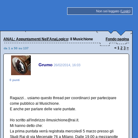
Non sei loggato (
Login
)
ANAL: Appuntamenti Nell'AnaLogico
: Il Musichione
Fondo pagina
<
1
2
3
>
da 1 a 50 su 137
Grumo
26/02/2014, 16:03
0 punti
Ragazzi... usiamo questo thread per coordinarci per partecipare
come pubblico al Musichione.
E anche per parlare delle varie puntate.
Ho scritto all'indirizzo ilmusichione@rai.it.
Mi hanno detto che:
La prima puntata verrà registrata mercoledì 5 marzo presso gli
Studi Rai di via Mecenate 76 a Milano. Dalle 19.00 a mezzanotte