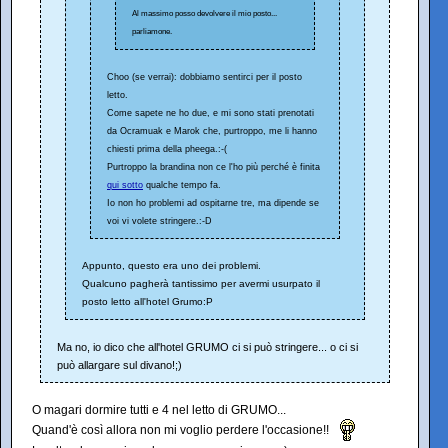
Al massimo posso devolvere il mio posto...
parliamone.
Choo (se verrai): dobbiamo sentirci per il posto
letto.
Come sapete ne ho due, e mi sono stati prenotati
da Ocramuak e Marok che, purtroppo, me li hanno
chiesti prima della pheega.:-(
Purtroppo la brandina non ce l'ho più perché è finita
qui sotto
qualche tempo fa.
Io non ho problemi ad ospitarne tre, ma dipende se
voi vi volete stringere.:-D
Appunto, questo era uno dei problemi.
Qualcuno pagherà tantissimo per avermi usurpato il
posto letto all'hotel Grumo:P
Ma no, io dico che all'hotel GRUMO ci si può stringere... o ci si
può allargare sul divano!;)
O magari dormire tutti e 4 nel letto di GRUMO...
Quand'è così allora non mi voglio perdere l'occasione!!