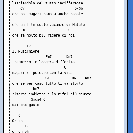
lasciandola del tutto indifferente
    C7                        D/Gb
che poi magari cambia anche canale
                               F
c’è un film sulle vacanze di Natale
    Fm                     G
che fa molto più ridere di noi
       F7+
Il Musichione
                Em7       Dm7
trasmesso in leggera differita
                         G
magari si potesse con la vita
                G/F         Em7    Am7
che se per caso tutto ti va storto
          Dm7
ritorni indietro e lo rifai più giusto
         Gsus4 G
sai che gusto
   C
Oh oh
      C7
oh oh oh