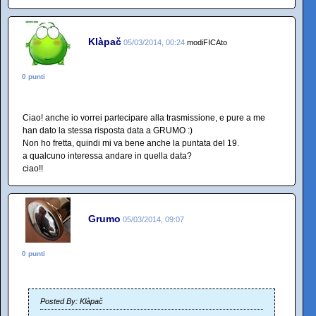
Klàpač
05/03/2014, 00:24
modiFICAto
0 punti
Ciao! anche io vorrei partecipare alla trasmissione, e pure a me
han dato la stessa risposta data a GRUMO :)
Non ho fretta, quindi mi va bene anche la puntata del 19.
a qualcuno interessa andare in quella data?
ciao!!
Grumo
05/03/2014, 09:07
0 punti
Posted By: Klàpač