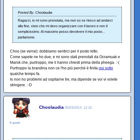
Posted By: Choolaudia
Ragazzi, io mi sono prenotata, ma non so se riesco ad andarci
alla fine, visto che mi devo organizzare con il lavoro e non è
semplicissimo. Al massimo posso devolvere il mio posto...
parliamone.
Choo (se verrai): dobbiamo sentirci per il posto letto.
Come sapete ne ho due, e mi sono stati prenotati da Ocramuak e
Marok che, purtroppo, me li hanno chiesti prima della pheega. :-(
Purtroppo la brandina non ce l'ho più perché è finita
qui sotto
qualche tempo fa.
Io non ho problemi ad ospitarne tre, ma dipende se voi vi volete
stringere. :-D
Choolaudia
05/03/2014, 12:15
0 punti