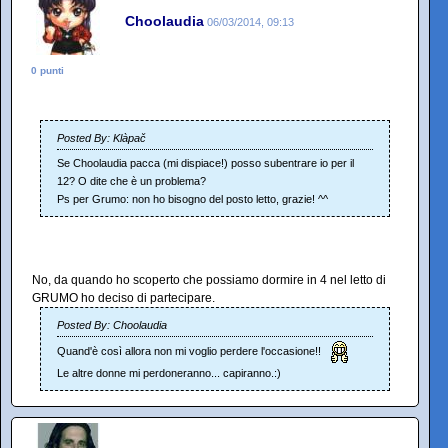
Choolaudia
06/03/2014, 09:13
0 punti
Posted By: Klàpač
Se Choolaudia pacca (mi dispiace!) posso subentrare io per il
12? O dite che è un problema?
Ps per Grumo: non ho bisogno del posto letto, grazie! ^^
No, da quando ho scoperto che possiamo dormire in 4 nel letto di
GRUMO ho deciso di partecipare.
Posted By: Choolaudia
Quand'è così allora non mi voglio perdere l'occasione!!
Le altre donne mi perdoneranno... capiranno.:)