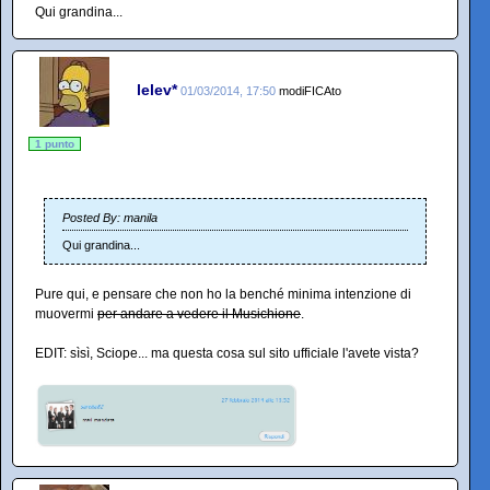
Qui grandina...
lelev*
01/03/2014, 17:50
modiFICAto
1 punto
Posted By: manila
Qui grandina...
Pure qui, e pensare che non ho la benché minima intenzione di
muovermi
per andare a vedere il Musichione
.
EDIT: sìsì, Sciope... ma questa cosa sul sito ufficiale l'avete vista?