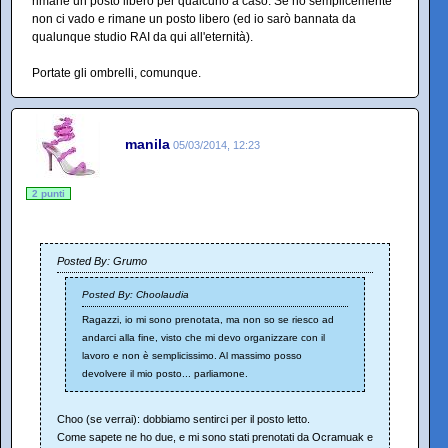
rimane un posto libero per qualcuno a caso. Se no semplicemente
non ci vado e rimane un posto libero (ed io sarò bannata da
qualunque studio RAI da qui all'eternità).
Portate gli ombrelli, comunque.
manila
05/03/2014, 12:23
2 punti
Posted By: Grumo
Posted By: Choolaudia
Ragazzi, io mi sono prenotata, ma non so se riesco ad
andarci alla fine, visto che mi devo organizzare con il
lavoro e non è semplicissimo. Al massimo posso
devolvere il mio posto... parliamone.
Choo (se verrai): dobbiamo sentirci per il posto letto.
Come sapete ne ho due, e mi sono stati prenotati da Ocramuak e