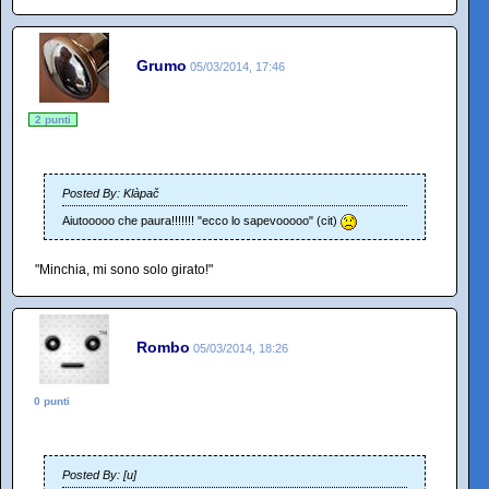
Grumo
05/03/2014, 17:46
2 punti
Posted By: Klàpač
Aiutooooo che paura!!!!!!! "ecco lo sapevooooo" (cit)
"Minchia, mi sono solo girato!"
Rombo
05/03/2014, 18:26
0 punti
Posted By: [u]