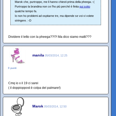
Marok che, purtroppo, me li hanno chiesti prima della pheega.:-(
Purtroppo la brandina non ce l'ho più perché è finita
qui sotto
qualche tempo fa.
Io non ho problemi ad ospitarne tre, ma dipende se voi vi volete
stringere. :-D
Dividere il letto con la pheega??!?! Ma dico siamo matti???
manila
05/03/2014, 12:25
0 punti
Cmq io x il 19 ci sarei
( il doppioppost è colpa del palmare!)
Marok
05/03/2014, 12:50