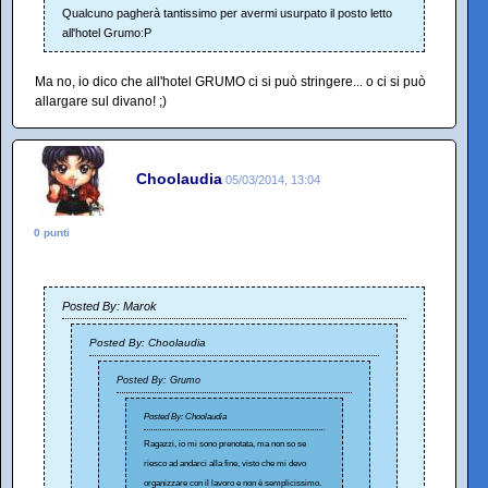
Qualcuno pagherà tantissimo per avermi usurpato il posto letto
all'hotel Grumo:P
Ma no, io dico che all'hotel GRUMO ci si può stringere... o ci si può
allargare sul divano! ;)
Choolaudia
05/03/2014, 13:04
0 punti
Posted By: Marok
Posted By: Choolaudia
Posted By: Grumo
Posted By: Choolaudia
Ragazzi, io mi sono prenotata, ma non so se
riesco ad andarci alla fine, visto che mi devo
organizzare con il lavoro e non è semplicissimo.