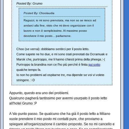
Posted By: Grumo
Posted By: Choolaudia
Ragazzi, io mi sono prenotata, ma non so se riesco ad
andarci alla fine, visto che mi devo organizzare con il
lavoro e non è semplicissimo. Al massimo posso
devolvere il mio posto... parliamone.
Choo (se verrai): dobbiamo sentirci per il posto letto.
Come sapete ne ho due, e mi sono stati prenotati da Ocramuak e
Marok che, purtroppo, me li hanno chiesti prima della pheega.:-(
Purtroppo la brandina non ce l'ho più perché è finita
qui sotto
qualche tempo fa.
Io non ho problemi ad ospitarne tre, ma dipende se voi vi volete
stringere. :-D
Appunto, questo era uno dei problemi.
Qualcuno pagherà tantissimo per avermi usurpato il posto letto
all'hotel Grumo :P
A 'sto punto passo. Se qualcuno che ha già il posto letto a Milano
vuole prendere il mio posto mi contatti pure, che proviamo a
spiegare all'organizzazione il cambio proposto. Se no mi cancello e