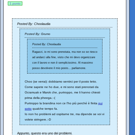
1 punto
Posted By: Choolaudia
Posted By: Grumo
Posted By: Choolaudia
Ragazzi, io mi sono prenotata, ma non so se riesco
ad andarci alla fine, visto che mi devo organizzare
con il lavoro e non è semplicissimo. Al massimo
posso devolvere il mio posto... parliamone.
Choo (se verrai): dobbiamo sentirci per il posto letto.
Come sapete ne ho due, e mi sono stati prenotati da
Ocramuak e Marok che, purtroppo, me li hanno chiesti
prima della pheega.:-(
Purtroppo la brandina non ce l'ho più perché è finita
qui
sotto
qualche tempo fa.
Io non ho problemi ad ospitarne tre, ma dipende se voi vi
volete stringere.:-D
Appunto, questo era uno dei problemi.