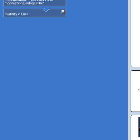
moderazione autogestita?
Inutility e Linx