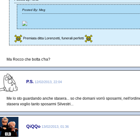
Posted By: Meg
Premiata ditta Lorenzetti, funerali perfetti
Ma Rocco che botta c'ha?
P.S.
12/02/2013, 22:04
Me lo sto guardando anche stasera... so che domani vorrò sposarmi, nell'ordin
stasera voglio tanto sposarmi Silvestri...
QiQQo
13/02/2013, 01:36