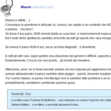
Marok
13/02/2013, 15:27
Ehehe in effetti... ;)
Comunque la questione è delicata: tu, comico, sei ospite in un contesto che NON 
a parlare... che fare?
Se fosse il tuo palco, NON avresti dubbi su cosa fare: ci improvviseresti sopra e l
Ed il resto dello spettacolo sarebbe arricchito da tutti gli spunti che i due mongo
Se invece il palco NON è tuo, ma tu sei Alan Magnetti... è divertente.
In tutti gli altri casi, saper gestire una situazione del genere è difficile, appunt
Evidentemente, Crozza non era pronto... gli incerti del mestiere.
Attenzione, però: se si fosse lasciato andare ad una risposta più aggressiva ma 
avesse abbandonato il palco) sarebbe stato peggio... quindi, dovendo sceglier
Tra i comici italiani, io penso che Benigni non si sarebbe fatto problemi e se la 
probabilmente, avrebbero combinato qualche guaio.
Posted By: Forz
e un'altra cosa: Festival di SanRemo... vuoi chiamare un comico? perchè non chi
Stefano Bollani... o un Allevi, a seconda dei punti di vista...