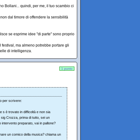
Bollani... quindi, per me, il tuo scambio ci
 non dal timore di offendere la sensibilità
lisce se esprime idee "di parte" sono proprio
il festival, ma almeno potrebbe portare gli
lle di intelligenza.
1 punto
to per scrivere:
 s è trovato in difficoltà e non sia
 sig Crozza, prima di tutto, sei un
o intervento preparato, vai in pallone?
amare un comico della musica? chiama un