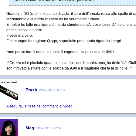
Stefano Bollani... o un Allevi, a seconda dei punti di vista...
Guarda, ti DO (cit.) il mio punto di vista: il coro dell'armata rossa alle spalle d
fazziofabbio e la orrida litizzetta mi ha veramente turbata.
E inoltre ho fatto una figura di merda chiedendo a A. dove fosse D.* poiché alla
anche messa a ridere.
Invece era vero.
E comunque ha ragione Qiqqo, soprattutto per quanto riguarda i negri.
*non posso fare il nome, ma solo il cognome: la prossima festività
**Crozza mi é piaciuto quando, imitando luca di montezuma, ha detto "dài Giu
son ritrovato a sfilare con le scarpe da 9,90 e il maglione che fa le scintille..."
Frash
13/02/2013, 16:18
A seguire, le risse nei commenti al video.
Meg
13/02/2013, 17:32