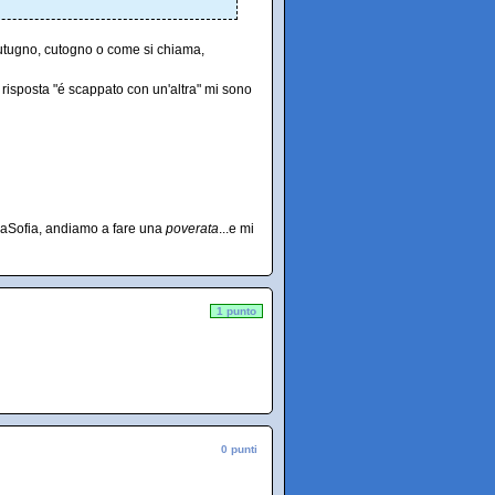
i cutugno, cutogno o come si chiama,
 risposta "é scappato con un'altra" mi sono
liaSofia, andiamo a fare una
poverata
...e mi
1 punto
0 punti