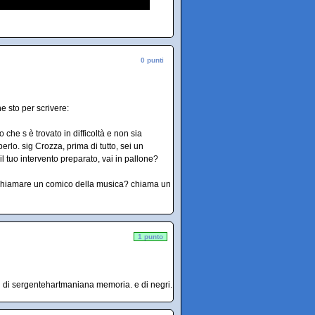
0 punti
he sto per scrivere:
 che s è trovato in difficoltà e non sia
erlo. sig Crozza, prima di tutto, sei un
l tuo intervento preparato, vai in pallone?
 chiamare un comico della musica? chiama un
1 punto
ari di sergentehartmaniana memoria. e di negri.