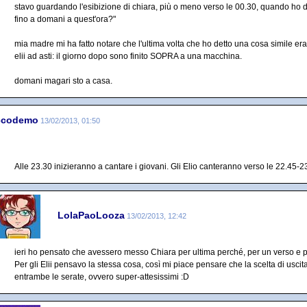
stavo guardando l'esibizione di chiara, più o meno verso le 00.30, quando ho d
fino a domani a quest'ora?"
mia madre mi ha fatto notare che l'ultima volta che ho detto una cosa simile era
elii ad asti: il giorno dopo sono finito SOPRA a una macchina.
domani magari sto a casa.
ccodemo
13/02/2013, 01:50
Alle 23.30 inizieranno a cantare i giovani. Gli Elio canteranno verso le 22.45-23
LolaPaoLooza
13/02/2013, 12:42
ieri ho pensato che avessero messo Chiara per ultima perché, per un verso e per 
Per gli Elii pensavo la stessa cosa, così mi piace pensare che la scelta di uscita
entrambe le serate, ovvero super-attesissimi :D