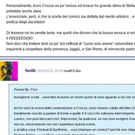
Personalmente, trovo Crozza un po' noioso ed invece ho grande stima di Stefano 
potrebbe anche stare.
L'essenziale, però, è che la scelta del comico sia dettata dal merito artistico... e
politica degli ascoltatori.
Di fesserie ne ho sentite tante, ma quelli che dicono che la buona musica si svi
il PEEEEEGGIO.
Non dico che trattare temi un po' più raffinati di "cuore sole amore" salverebbe 
inquirenti a sospettare della presenza, laggiù, a San Remo, di minuscole partice
ferilli
13/02/2013, 15:36
modiFICAto
Posted By: Forz
buongiorno a tutti... sarei lieto di avere un vostro punto di vista riguardo a ciò che s
ieri ho visto la scena della contestazione a Crozza, sono rimasto colpito dal fatto che
inizialmente riuscito a parlare di fronte a quelle 4-5 voci che volevano interromperlo.
comico, non puoi bloccarti così, improvvisa, fai qualcosa. se non puoi svolgere il tu
non so, sinceramente non me l aspettavo questa scena.
e un'altra cosa: Festival di SanRemo... vuoi chiamare un comico? perchè non chi