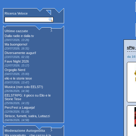
Ricerca Veloce
Ultime cazzate
Dalla radio e dalla tv
(29/07/2026, 13:26)
Ma buongiorno!
sPig 
(23/07/2026, 16:31)
Diversamente auguri!
da 10
(23/07/2026, 02:19)
Fave Night 2026
(12/07/2026, 15:17)
Orgoglio Nerd
(04/07/2026, 15:00)
elio e le storie tese
(03/07/2026, 13:47)
Musica (non solo EELST!)
(26/06/2026, 14:34)
EELSTRPG: il gioco su Elio e le
Storie Tese
(25/06/2026, 14:15)
PercFest a Laigueja!
(12/06/2026, 01:18)
Strisce, fumetti, satira, Luttazzi
(04/06/2026, 14:58)
Moderazione Autogestita
Ma soprattutto... che cazzo è la