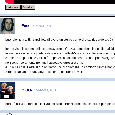
Link diretto
Download
Forz
13/02/2013, 14:08
buongiorno a tutti... sarei lieto di avere un vostro punto di vista riguardo a ciò c
ieri ho visto la scena della contestazione a Crozza, sono rimasto colpito dal fatto
inizialmente riuscito a parlare di fronte a quelle 4-5 voci che volevano interromp
comico, non puoi bloccarti così, improvvisa, fai qualcosa. se non puoi svolgere i
non so, sinceramente non me l aspettavo questa scena.
e un'altra cosa: Festival di SanRemo... vuoi chiamare un comico? perchè non
Stefano Bollani... o un Allevi, a seconda dei punti di vista...
QiQQo
13/02/2013, 14:19
non c'è nulla da fare: è il festival dei luridi-stronzi-comunisti-checche-pompin