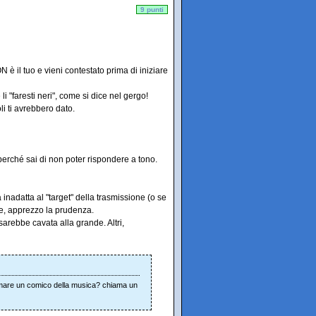
9 punti
è il tuo e vieni contestato prima di iniziare
i "faresti neri", come si dice nel gergo!
li ti avrebbero dato.
o perché sai di non poter rispondere a tono.
inadatta al "target" della trasmissione (o se
e, apprezzo la prudenza.
sarebbe cavata alla grande. Altri,
amare un comico della musica? chiama un