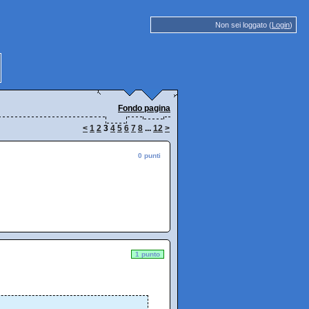
Non sei loggato (
Login
)
Fondo pagina
<
1
2
3
4
5
6
7
8
...
12
>
0 punti
1 punto