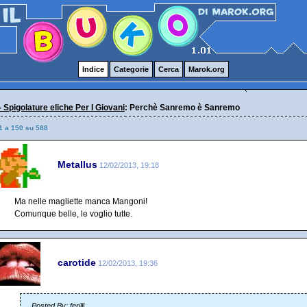
Indice
Categorie
Cerca
Marok.org
- Spigolature eliche Per I Giovani
: Perchè Sanremo è Sanremo
1 a 150 su 588
Metallus
12/02/2013, 19:18
Ma nelle magliette manca Mangoni!
Comunque belle, le voglio tutte.
carotide
12/02/2013, 19:36
Posted By: ferilli