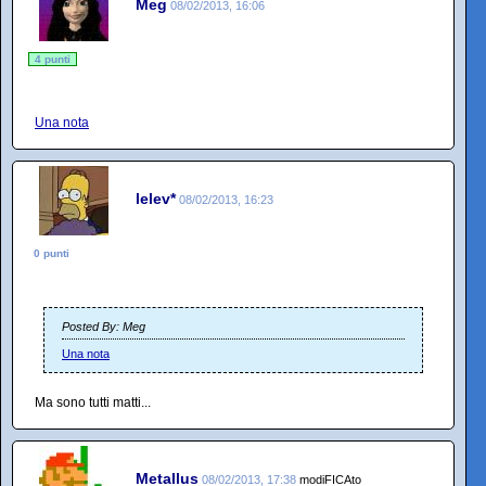
Meg
08/02/2013, 16:06
4 punti
Una nota
lelev*
08/02/2013, 16:23
0 punti
Posted By: Meg
Una nota
Ma sono tutti matti...
Metallus
08/02/2013, 17:38
modiFICAto