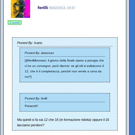
ferilli
05/02/2013, 19:37
2 punti
Posted By: Ivano
Posted By: daiconan
[@ferilli&romani. il giorno della finale siamo a perugia che
ci ho un convegno, però rilancio: se gli elii si esibiscono il
12, che è il completracca, perché non venite a cena da
noi?]
Posted By: ferilli
Presenti!!
Ma quindi si fa sia 12 che 16 (in formazione ridotta) oppure il 16
lasciamo perdere?