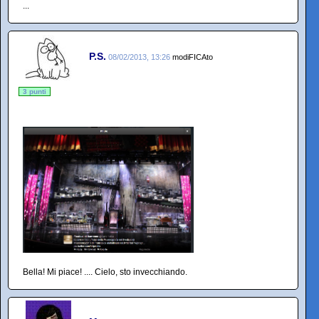
...
P.S.
08/02/2013, 13:26
modiFICAto
3 punti
Bella! Mi piace! .... Cielo, sto invecchiando.