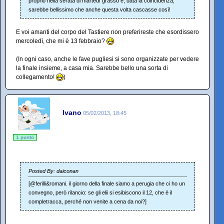
proprio nella serata di martedì grasso e, data la coincidenza,
sarebbe bellissimo che anche questa volta cascasse così!
E voi amanti del corpo del Tastiere non preferireste che esordissero
mercoledì, che mi è 13 febbraio?
(In ogni caso, anche le fave pugliesi si sono organizzate per vedere
la finale insieme, a casa mia. Sarebbe bello una sorta di
collegamento!
)
Ivano
05/02/2013, 18:45
1 punto
Posted By: daiconan
[@ferilli&romani. il giorno della finale siamo a perugia che ci ho un
convegno, però rilancio: se gli elii si esibiscono il 12, che è il
completracca, perché non venite a cena da noi?]