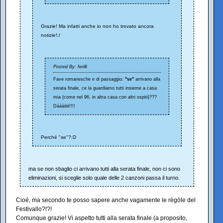
Grazie! Ma infatti anche io non ho trovato ancora
notizie!:/
Posted By: ferilli
Fave romanesche e di passaggio:
"se"
arrivano alla
serata finale, ce la guardiamo tutti insieme a casa
mia (come nel 96, in altra casa con altri ospiti)???
Dàààiiiii!!!!
Perché "se"?:D
ma se non sbaglio ci arrivano tutti alla serata finale, non ci sono
eliminazioni, si sceglie solo quale delle 2 canzoni passa il turno.
Cioé, ma secondo te posso sapere anche vagamente le règòle del
Festivallo?!?!
Comunque grazie! Vi aspetto tutti alla serata finale (a proposito,