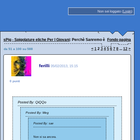
Non sei loggato (
Login
)
sPig - Spigolature eliche Per I Giovani
: Perchè Sanremo è Sanremo
Fondo pagina
<
1
2
3
4
5
6
7
8
...
12
>
da 51 a 100 su 588
ferilli
05/02/2013, 15:15
0 punti
Posted By: QiQQo
Posted By: Meg
Posted By: sae
Non si sa ancora.