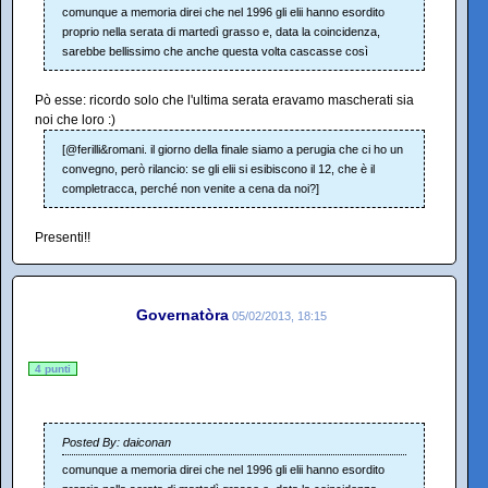
comunque a memoria direi che nel 1996 gli elii hanno esordito
proprio nella serata di martedì grasso e, data la coincidenza,
sarebbe bellissimo che anche questa volta cascasse così
Pò esse: ricordo solo che l'ultima serata eravamo mascherati sia
noi che loro :)
[@ferilli&romani. il giorno della finale siamo a perugia che ci ho un
convegno, però rilancio: se gli elii si esibiscono il 12, che è il
completracca, perché non venite a cena da noi?]
Presenti!!
Governatòra
05/02/2013, 18:15
4 punti
Posted By: daiconan
comunque a memoria direi che nel 1996 gli elii hanno esordito