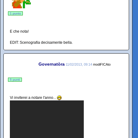
1 punto
E che nota!
EDIT: Scenografia decisamente bella.
Governatòra
11/02/2013, 09:14
modiFICAto
5 punti
Vi inviterei a notare l'anno...