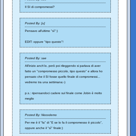
Il SI di compromessi?
Posted By: [u]
Pensavo all'ultimo "sì":)
EDIT: oppure "tipo questo"!
Posted By: sae
All'inizio anch'io, però poi rileggendo si parlava di aver
fatto un "compromesso piccolo, tipo questo" e allora ho
pensato che il SI fosse quello finale di compromessi...
vedremo tra una settimana:-)
p.s.: ripensandoci cadere sul finale come Jobin è molto
meglio
Posted By: Niccodemo
Per me è il "fa" di "E se lo fa il compromesso è piccolo",
oppure anche il "sì" finale:)