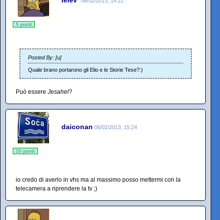
06/02/2013, 14:22
5 punti
Posted By: [u]
Quale brano portarono gli Elio e le Storie Tese?:)
Può essere
Jesahel
?
daiconan
06/02/2013, 15:24
10 punti
io credo di averlo in vhs ma al massimo posso mettermi con la
telecamera a riprendere la tv ;)