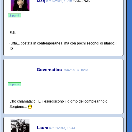
Meg
07/02/2013, 15:30
modiFICAto
2 punti
Edit
(Uffa... postata in contemporanea, ma con pochi secondi di ritardo)!
:D
Governatòra
07/02/2013, 15:34
5 punti
L'ho chiamata: gli Elii esordiscono il giorno del compleanno di
Sergione...
Laura
07/02/2013, 18:43