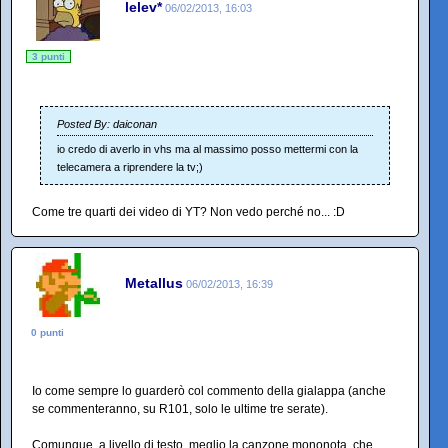
lelev*
06/02/2013, 16:03
3 punti
Posted By: daiconan
io credo di averlo in vhs ma al massimo posso mettermi con la
telecamera a riprendere la tv;)
Come tre quarti dei video di YT? Non vedo perché no... :D
Metallus
06/02/2013, 16:39
0 punti
Io come sempre lo guarderò col commento della gialappa (anche
se commenteranno, su R101, solo le ultime tre serate).
Comunque, a livello di testo, meglio la canzone mononota, che