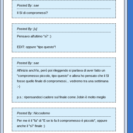
Posted By: sae
Il SI di compromessi?
Posted By: [u]
Pensavo all'ultimo "sì" :)
EDIT: oppure "tipo questo"!
Posted By: sae
All'inizio anch'io, però poi rileggendo si parlava di aver fatto un
"compromesso piccolo, tipo questo" e allora ho pensato che il SI
fosse quello finale di compromessi... vedremo tra una settimana
:-)
p.s.: ripensandoci cadere sul finale come Jobin è molto meglio
Posted By: Niccodemo
Per me è il "fa" di "E se lo fa il compromesso è piccolo", oppure
anche il "sì" finale :)