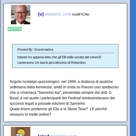
[u]
06/02/2013, 14:05
modiFICAto
2 punti
Posted By: Governatòra
Intanto ho appena letto che gli Elii nella serata del venerdì
canteranno
Un bacio piccolissimo
di Robertino.
Angolo nostalgic-quizzologico: nel 1996, a distanza di qualche
settimana dalla
kermesse
, andò in onda su Raiuno uno spettacolo
che si chiamava "Sanremo top", presentato sempre dal dott. G.
Baud, e nel quale i partecipanti del Festival reinterpretavano dei
successi legati a passate edizioni di Sanremo.
Quale brano portarono gli Elio e le Storie Tese? :) E perché
nessuno lo mette online?
lelev*