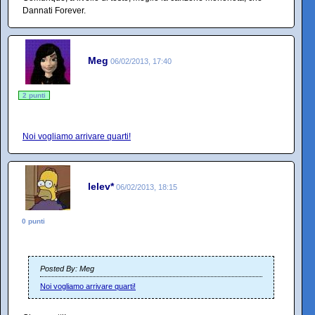
Dannati Forever.
Meg
06/02/2013, 17:40
2 punti
Noi vogliamo arrivare quarti!
lelev*
06/02/2013, 18:15
0 punti
Posted By: Meg
Noi vogliamo arrivare quarti!