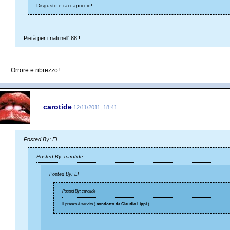
Disgusto e raccapriccio!
Pietà per i nati nell' 88!!
Orrore e ribrezzo!
carotide
12/11/2011, 18:41
Posted By: El
Posted By: carotide
Posted By: El
Posted By: carotide
Il pranzo è servito (
condotto da Claudio Lippi
)