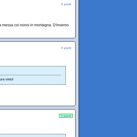
0 punti
o a messa coi nonni in montagna. D'inverno
0 punti
re vinto!
2 punti