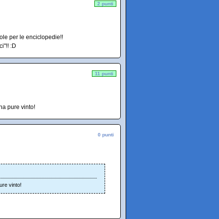
2 punti
ole per le enciclopedie!!
i"!! :D
11 punti
a pure vinto!
0 punti
re vinto!