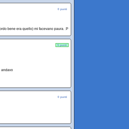
0 punti
cordo bene era quello) mi facevano paura. :P
5 punti
o andavo
0 punti