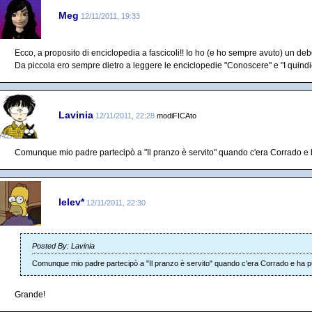
Meg
12/11/2011, 19:33
Ecco, a proposito di enciclopedia a fascicoli!! Io ho (e ho sempre avuto) un deb
Da piccola ero sempre dietro a leggere le enciclopedie "Conoscere" e "I quindic
Lavinia
12/11/2011, 22:28
modiFICAto
Comunque mio padre partecipò a "Il pranzo è servito" quando c'era Corrado e h
lelev*
12/11/2011, 22:30
Posted By: Lavinia
Comunque mio padre partecipò a "Il pranzo è servito" quando c'era Corrado e ha pu
Grande!