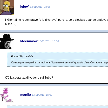
lelev*
13/11/2011, 08:08
Il Giornalino lo compravo (e lo divoravo) pure io, solo d'estate quando andav
nisba. :(
Meemmow
13/11/2011, 15:56
Posted By: Lavinia
Comunque mio padre partecipò a "Il pranzo è servito" quando c'era Corrado e ha pu
C'è la speranza di vederlo sul Tubo?
manila
13/11/2011, 18:00