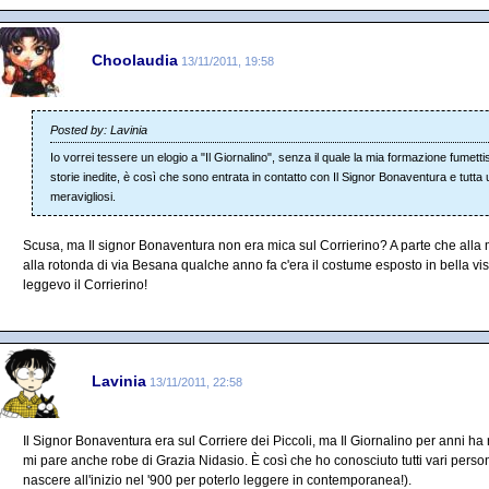
Choolaudia
13/11/2011, 19:58
Posted by: Lavinia
Io vorrei tessere un elogio a "Il Giornalino", senza il quale la mia formazione fumetti
storie inedite, è così che sono entrata in contatto con Il Signor Bonaventura e tutta 
meravigliosi.
Scusa, ma Il signor Bonaventura non era mica sul Corrierino? A parte che alla m
alla rotonda di via Besana qualche anno fa c'era il costume esposto in bella vista
leggevo il Corrierino!
Lavinia
13/11/2011, 22:58
Il Signor Bonaventura era sul Corriere dei Piccoli, ma Il Giornalino per anni ha 
mi pare anche robe di Grazia Nidasio. È così che ho conosciuto tutti vari person
nascere all'inizio nel '900 per poterlo leggere in contemporanea!).