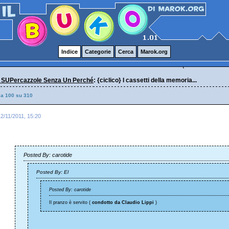
Indice
Categorie
Cerca
Marok.org
 SUPercazzole Senza Un Perché
: {ciclico} I cassetti della memoria...
 a 100 su 310
2/11/2011, 15:20
Posted By: carotide
Posted By: El
Posted By: carotide
Il pranzo è servito (
condotto da Claudio Lippi
)