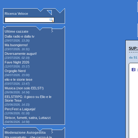
Ricerca Veloce
Ultime cazzate
Dalla radio e dalla tv
(29/07/2026, 13:26)
Ma buongiorno!
SUP:
(23/07/2026, 16:31)
Diversamente auguri!
da 51
(23/07/2026, 02:19)
Fave Night 2026
(12/07/2026, 15:17)
El
1
Orgoglio Nerd
(04/07/2026, 15:00)
elio e le storie tese
(03/07/2026, 13:47)
Musica (non solo EELST!)
(26/06/2026, 14:34)
EELSTRPG: il gioco su Elio e le
Storie Tese
(25/06/2026, 14:15)
PercFest a Laigueja!
(12/06/2026, 01:18)
Strisce, fumetti, satira, Luttazzi
(04/06/2026, 14:58)
Moderazione Autogestita
Ma soprattutto... che cazzo è la