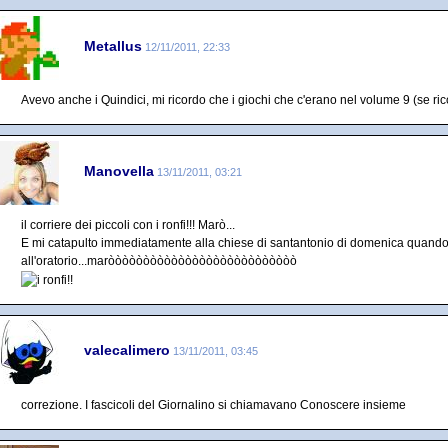
Metallus
12/11/2011, 22:33
Avevo anche i Quindici, mi ricordo che i giochi che c'erano nel volume 9 (se ri
Manovella
13/11/2011, 03:21
il corriere dei piccoli con i ronfi!!! Marò...
E mi catapulto immediatamente alla chiese di santantonio di domenica quand
all'oratorio...maròòòòòòòòòòòòòòòòòòòòòòòòòòò
valecalimero
13/11/2011, 03:45
correzione. I fascicoli del Giornalino si chiamavano Conoscere insieme