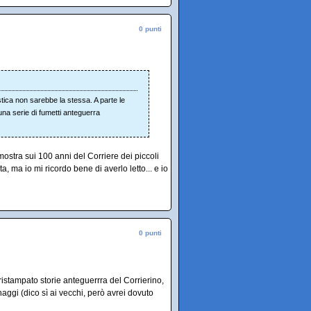
0 punti
stica non sarebbe la stessa. A parte le
una serie di fumetti anteguerra
ostra sui 100 anni del Corriere dei piccoli
, ma io mi ricordo bene di averlo letto... e io
0 punti
ristampato storie anteguerrra del Corrierino,
aggi (dico sì ai vecchi, però avrei dovuto