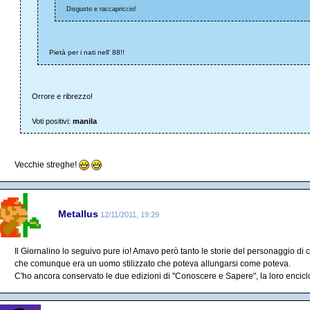
Disgusto e raccapriccio!
Pietà per i nati nell' 88!!
Orrore e ribrezzo!
Voti positivi:
manila
Vecchie streghe!
Metallus
12/11/2011, 19:29
Il Giornalino lo seguivo pure io! Amavo però tanto le storie del personaggio di 
che comunque era un uomo stilizzato che poteva allungarsi come poteva.
C'ho ancora conservato le due edizioni di "Conoscere e Sapere", la loro enciclo