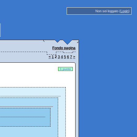
Non sei loggato (
Login
)
Fondo pagina
<
1
2
3
4
5
6
7
>
1 punto