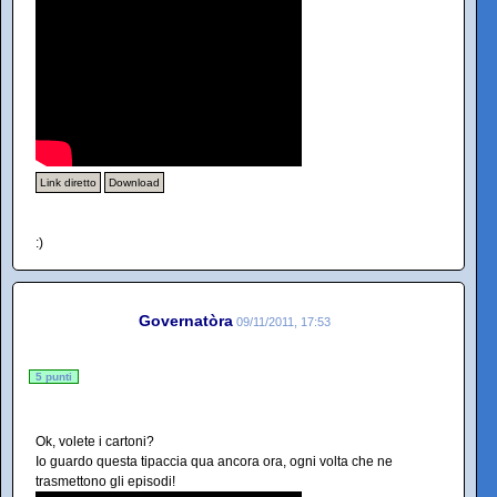
Link diretto
Download
:)
Governatòra
09/11/2011, 17:53
5 punti
Ok, volete i cartoni?
Io guardo questa tipaccia qua ancora ora, ogni volta che ne
trasmettono gli episodi!