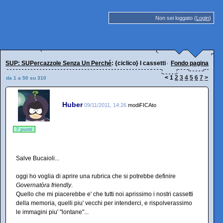
Non sei loggato (
Login
)
SUP: SUPercazzole Senza Un Perché
: {ciclico} I cassetti della memoria...
Fondo pagina
<
1
2
3
4
5
6
7
>
da 1 a 50 su 310
Huber
09/11/2011, 14:26
modiFICAto
7 punti
Salve Bucaioli...
oggi ho voglia di aprire una rubrica che si potrebbe definire
Governatòra friendly
.
Quello che mi piacerebbe e' che tutti noi aprissimo i nostri cassetti
della memoria, quelli piu' vecchi per intenderci, e rispolverassimo
le immagini piu' "lontane"...