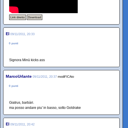
Link diretto
Download
El
09/11/2011, 20:33
0 punti
Signora Minù kicks ass
MarcoUrlante
09/11/2011, 20:37
modiFICAto
0 punti
Giatrus, barbàri.
ma posso andare piu' in basso, sotto Goldrake
El
09/11/2011, 20:42