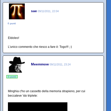
sae
09/11/2011, 22:04
0 punti
Eldoleo!
L'unico commento che riesco a fare è: Togo!!! ;-)
Meemmow
09/11/2011, 23:24
5 punti
Minghia c'ho un cassetto della memoria strapieno, per cui
beccateve 'sto triplete: