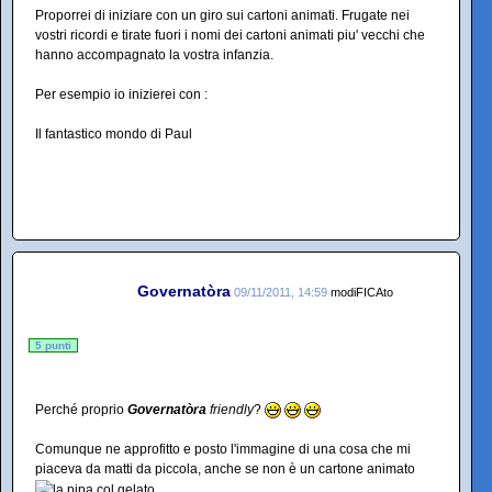
Proporrei di iniziare con un giro sui cartoni animati. Frugate nei
vostri ricordi e tirate fuori i nomi dei cartoni animati piu' vecchi che
hanno accompagnato la vostra infanzia.
Per esempio io inizierei con :
Il fantastico mondo di Paul
Governatòra
09/11/2011, 14:59
modiFICAto
5 punti
Perché proprio
Governatòra
friendly
?
Comunque ne approfitto e posto l'immagine di una cosa che mi
piaceva da matti da piccola, anche se non è un cartone animato