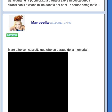
denti durante la pubblicità...la paura di avere in bocca quegli
stronzi con il piccone mi ha donato per anni un sorriso smagliante...
Manovella
09/11/2011, 17:46
3 punti
Marò altro ceh cassetto,qua c'ho un garage della memoria!!