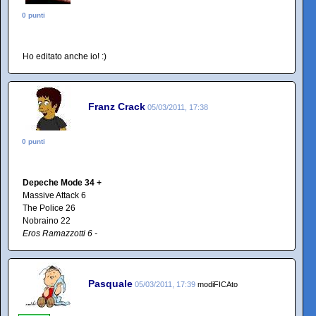
0 punti
Ho editato anche io! :)
Franz Crack
05/03/2011, 17:38
0 punti
Depeche Mode 34 +
Massive Attack 6
The Police 26
Nobraino 22
Eros Ramazzotti 6 -
Pasquale
05/03/2011, 17:39
modiFICAto