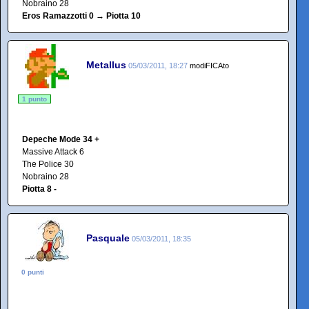
Nobraino 28
Eros Ramazzotti 0 → Piotta 10
Metallus
05/03/2011, 18:27
modiFICAto
1 punto
Depeche Mode 34 +
Massive Attack 6
The Police 30
Nobraino 28
Piotta 8 -
Pasquale
05/03/2011, 18:35
0 punti