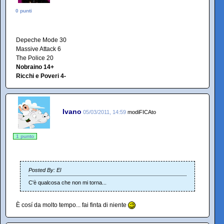
0 punti
Depeche Mode 30
Massive Attack 6
The Police 20
Nobraino 14+
Ricchi e Poveri 4-
Ivano
05/03/2011, 14:59
modiFICAto
1 punto
Posted By: El
C'è qualcosa che non mi torna...
È cosí da molto tempo... fai finta di niente