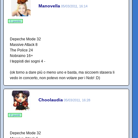
Manovella
05/03/2011, 16:14
1 punto
Depeche Mode 32
Massive Attack 8
The Police 24
Nobraino 16+
I teppisti dei sogni 4 -
(ok torno a dare più o meno uno e basta, ma siccoem stasera li
vedo in concerto, non potevo non votare per i Nob! :D)
Choolaudia
05/03/2011, 16:28
2 punti
Depeche Mode 32