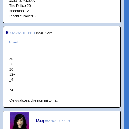
Massive Attack 6 -
The Police 20
Nobraino 12
Ricchi e Poveri 6
El
05/03/2011, 14:31
modiFICAto
0 punti
30+
_6+
20+
12+
_6=
___
74
C'è qualcosa che non mi torna...
Meg
05/03/2011, 14:59