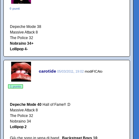
0 punti
Depeche Mode 38
Massive Attack 8
The Police 32
Nobraino 34+
Lollipop 4-
carotide
05/03/2011, 19:02
modiFICAto
1 punto
Depeche Mode 40
Hall of Fame!! :D
Massive Attack 8
The Police 32
Nobraino 34
Lollipop 2
Già che sono in vena di band..
Backstreet Boys 10