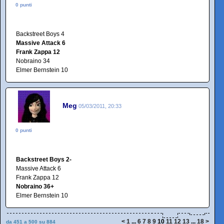
0 punti
Backstreet Boys 4
Massive Attack 6
Frank Zappa 12
Nobraino 34
Elmer Bernstein 10
Meg
05/03/2011, 20:33
0 punti
Backstreet Boys 2-
Massive Attack 6
Frank Zappa 12
Nobraino 36+
Elmer Bernstein 10
<
1
...
6
7
8
9
10
11
12
13
...
18
>
da 451 a 500 su 884