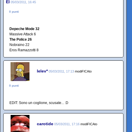
El
05/03/2011, 16:45
0 punti
Depeche Mode 32
Massive Attack 6
The Police 26
Nobraino 22
Eros Ramazzotti 8
lelev*
05/03/2011, 17:13
modiFICAto
0 punti
EDIT: Sono un coglione, scusate... :D
carotide
05/03/2011, 17:16
modiFICAto