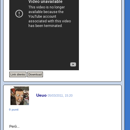
Link diretto
Download
Ueuo
05/03/2011, 15:20
0 punti
Però...