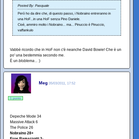
Posted By: Pasquale
Però ho da dire che, di questo passo, i Nobraino entreranno in
una HoF...in una HoF senza Pino Daniele.
Cioè, ammiro molto i Nobraino... ma... Pinuccio è Pinuccio,
vaffankulo
Vabbè ricordo che in HoF non c'è neanche David Bowie! Che è un
po' una bestemmia secondo me.
È un
bloblema
... :)
Meg
05/03/2011, 17:52
1 punto
Depeche Mode 34
Massive Attack 6
The Police 26
Nobraino 28+
Eros Ramazzotti 2-