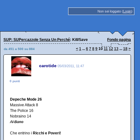
Non sei loggato (
Login
)
SUP: SUPercazzole Senza Un Perché
: Kill/Save
Fondo pagina
<
1
...
6
7
8
9
10
11
12
13
...
18
>
da 451 a 500 su 884
carotide
05/03/2011, 11:47
0 punti
Depeche Mode 26
Massive Attack 8
The Police 16
Nobraino 14
Al Bano
Che entrino i
Ricchi e Poveri!