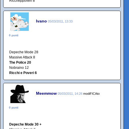
Riccheppoveri 8
Ivano
05/03/2011, 13:33
0 punti
Depeche Mode 28
Massive Attack 8
The Police 20
Nobraino 12
Ricchi e Poveri 6
Meemmow
05/03/2011, 14:26
modiFICAto
0 punti
Depeche Mode 30 +