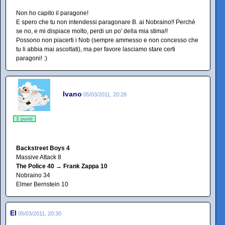
Non ho capito il paragone!
E spero che tu non intendessi paragonare B. ai Nobraino!! Perchè
se no, e mi dispiace molto, perdi un po' della mia stima!!
Possono non piacerti i Nob (sempre ammesso e non concesso che
tu li abbia mai ascoltati), ma per favore lasciamo stare certi
paragoni! :)
Ivano
05/03/2011, 20:28
2 punti
Backstreet Boys 4
Massive Attack 8
The Police 40 → Frank Zappa 10
Nobraino 34
Elmer Bernstein 10
El
05/03/2011, 20:30