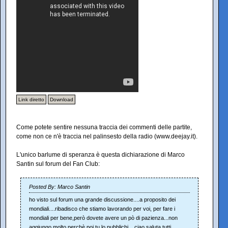
Link diretto
Download
Come potete sentire nessuna traccia dei commenti delle partite,
come non ce n'è traccia nel palinsesto della radio (www.deejay.it).
L'unico barlume di speranza è questa dichiarazione di Marco
Santin sul forum del Fan Club:
Posted By: Marco Santin
ho visto sul forum una grande discussione....a proposito dei
mondiali....ribadisco che stiamo lavorando per voi, per fare i
mondiali per bene,però dovete avere un pò di pazienza...non
aggiungo molto perchè poi tu lo pubblichi....ciao,saluta tutti