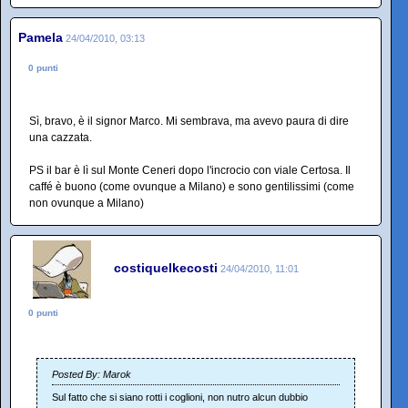
Pamela
24/04/2010, 03:13
0 punti
Sì, bravo, è il signor Marco. Mi sembrava, ma avevo paura di dire
una cazzata.
PS il bar è lì sul Monte Ceneri dopo l'incrocio con viale Certosa. Il
caffé è buono (come ovunque a Milano) e sono gentilissimi (come
non ovunque a Milano)
costiquelkecosti
24/04/2010, 11:01
0 punti
Posted By: Marok
Sul fatto che si siano rotti i coglioni, non nutro alcun dubbio