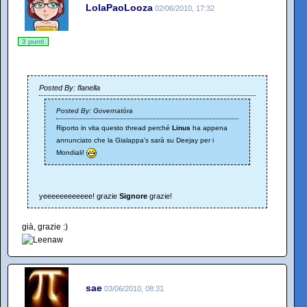
LolaPaoLooza
02/06/2010, 17:32
3 punti
Posted By: flanella
Posted By: Governatòra
Riporto in vita questo thread perché
Linus
ha appena
annunciato che la Gialappa's sarà su Deejay per i
Mondiali!
yeeeeeeeeeeee! grazie
Signore
grazie!
già, grazie :)
sae
03/06/2010, 08:31