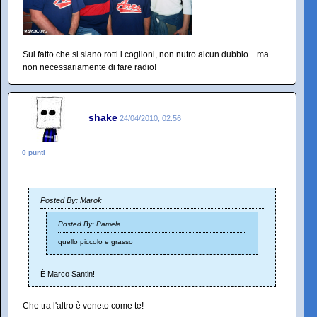
Sul fatto che si siano rotti i coglioni, non nutro alcun dubbio... ma
non necessariamente di fare radio!
shake
24/04/2010, 02:56
0 punti
Posted By: Marok
Posted By: Pamela
quello piccolo e grasso
È Marco Santin!
Che tra l'altro è veneto come te!