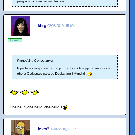
programmazione hanno d'estate...
Meg
02/06/2010, 15:09
1 punto
Posted By: Governatòra
Riporto in vita questo thread perché Linus ha appena annunciato
che la Gialappa's sarà su Deejay per i Mondiali!
Che bello, che bello, che bello!!!
lelev*
02/06/2010, 15:27