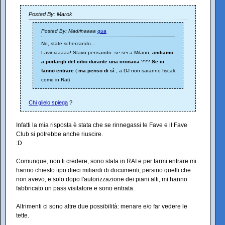
Posted By: Marok
Posted By: Madrinaaaa
qua
No, state scherzando...
Laviniaaaaa! Stavo pensando..se sei a Milano,
andiamo
a portargli del cibo durante una cronaca
???
Se ci
fanno entrare
(
ma penso di sì
, a DJ non saranno fiscali
come in Rai)
Chi glielo spiega
?
Infatti la mia risposta è stata che se rinnegassi le Fave e il Fave
Club si potrebbe anche riuscire.
:D
Comunque, non ti credere, sono stata in RAI e per farmi entrare mi
hanno chiesto tipo dieci miliardi di documenti, persino quelli che
non avevo, e solo dopo l'autorizzazione dei piani alti, mi hanno
fabbricato un pass visitatore e sono entrata.
Altrimenti ci sono altre due possibilità: menare e/o far vedere le
tette.