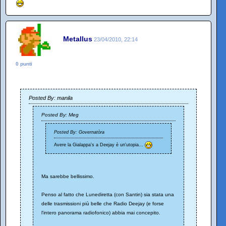
Metallus
23/04/2010, 22:14
0 punti
Posted By: manila
Posted By: Meg
Posted By: Governatòra
Avere la Gialappa's a Deejay è un'utopia...
Ma sarebbe bellissimo.
Penso al fatto che Lunediretta (con Santin) sia stata una
delle trasmissioni più belle che Radio Deejay (e forse
l'intero panorama radiofonico) abbia mai concepito.