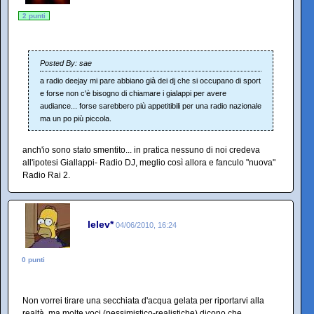
2 punti
Posted By: sae
a radio deejay mi pare abbiano già dei dj che si occupano di sport
e forse non c'è bisogno di chiamare i gialappi per avere
audiance... forse sarebbero più appetitibili per una radio nazionale
ma un po più piccola.
anch'io sono stato smentito... in pratica nessuno di noi credeva
all'ipotesi Giallappi- Radio DJ, meglio così allora e fanculo "nuova"
Radio Rai 2.
lelev*
04/06/2010, 16:24
0 punti
Non vorrei tirare una secchiata d'acqua gelata per riportarvi alla
realtà, ma molte voci (pessimistico-realistiche) dicono che