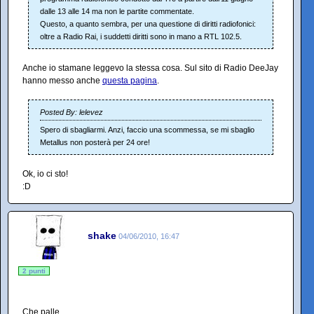
dalle 13 alle 14 ma non le partite commentate.
Questo, a quanto sembra, per una questione di diritti radiofonici:
oltre a Radio Rai, i suddetti diritti sono in mano a RTL 102.5.
Anche io stamane leggevo la stessa cosa. Sul sito di Radio DeeJay
hanno messo anche
questa pagina
.
Posted By: lelevez
Spero di sbagliarmi. Anzi, faccio una scommessa, se mi sbaglio
Metallus non posterà per 24 ore!
Ok, io ci sto!
:D
shake
04/06/2010, 16:47
2 punti
Che palle...