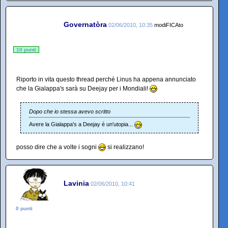
Governatòra
02/06/2010, 10:35
modiFICAto
10 punti
Riporto in vita questo thread perché Linus ha appena annunciato
che la Gialappa's sarà su Deejay per i Mondiali!
Dopo che io stessa avevo scritto
Avere la Gialappa's a Deejay è un'utopia...
posso dire che a volte i sogni
si realizzano!
Lavinia
02/06/2010, 10:41
0 punti