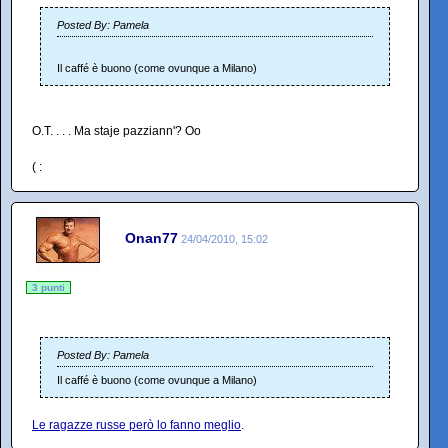
Posted By: Pamela
Il caffé è buono (come ovunque a Milano)
O.T. . . . Ma staje pazziann'? Oo
( :
Onan77
24/04/2010, 15:02
3 punti
Posted By: Pamela
Il caffé è buono (come ovunque a Milano)
Le ragazze russe però lo fanno meglio
.