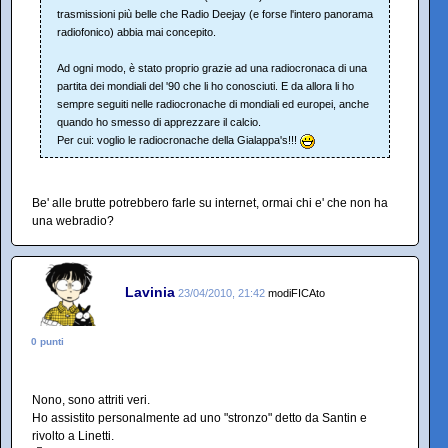
trasmissioni più belle che Radio Deejay (e forse l'intero panorama
radiofonico) abbia mai concepito.
Ad ogni modo, è stato proprio grazie ad una radiocronaca di una
partita dei mondiali del '90 che li ho conosciuti. E da allora li ho
sempre seguiti nelle radiocronache di mondiali ed europei, anche
quando ho smesso di apprezzare il calcio.
Per cui: voglio le radiocronache della Gialappa's!!!
Be' alle brutte potrebbero farle su internet, ormai chi e' che non ha
una webradio?
Lavinia
23/04/2010, 21:42
modiFICAto
0 punti
Nono, sono attriti veri.
Ho assistito personalmente ad uno "stronzo" detto da Santin e
rivolto a Linetti.