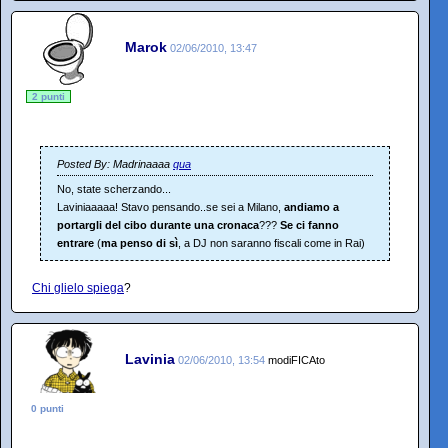
Marok
02/06/2010, 13:47
2 punti
Posted By: Madrinaaaa
qua
No, state scherzando...
Laviniaaaaa! Stavo pensando..se sei a Milano,
andiamo a
portargli del cibo durante una cronaca
???
Se ci fanno
entrare
(
ma penso di sì
, a DJ non saranno fiscali come in Rai)
Chi glielo spiega
?
Lavinia
02/06/2010, 13:54
modiFICAto
0 punti