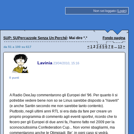
Non sei loggato (
Login
)
SUP: SUPercazzole Senza Un Perché
: Mai dire *.*
Fondo pagina
<
1
2
3
4
5
6
7
8
...
13
>
da 51 a 100 su 617
Lavinia
23/04/2010, 15:16
0 punti
A Radio DeeJay commentarono gli Europei del '96. Per quanto li si
potrebbe vedere bene non so se Linus sarebbe disposto a "riaverli"
(e anche Santin secondo me non sarebbe tanto contento).
Piuttosto, negli ultimi anni RTL si era data da fare per creare un
proprio programma di commento agli eventi sportivi, ricordo che lo
fecero per gli Europei di due anni fa, l'hanno fatto nel 2009 per la
sconosciutissima Confederation Cup... Non vorrei sbagliarmi, ma
commentarono anche le Olimpiadi. Be', in ogni caso si vedrà.