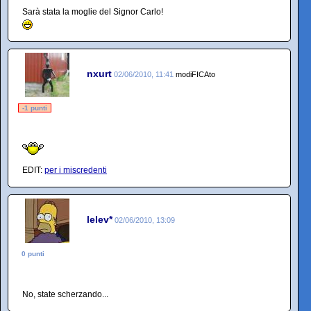
Sarà stata la moglie del Signor Carlo!
nxurt
02/06/2010, 11:41
modiFICAto
-1 punti
EDIT:
per i miscredenti
lelev*
02/06/2010, 13:09
0 punti
No, state scherzando...