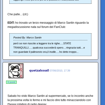
Che palle... (cit.)
EDIT:
ho trovato un terzo messaggio di Marco Santin riguardo la
megadiscussione nata sul forum del FanClub:
Posted By: Marco Santin
però se non riuscite a leggere tra le righe.....STATE
TRANQUILLI......qualcosa succederà spero....ringrazia tutti....e
non guardate il palinsesto ora,è inutile.....ho detto troppo...
quetzalcoatl
07/06/2010, 17:39
3 punti
Sabato ho visto Marco Santin al supermercato, se lo incontro anche
la prossima volta lo fermo e mi faccio dire tutto minacciandolo con
l'heavy rotation di radio deejay.