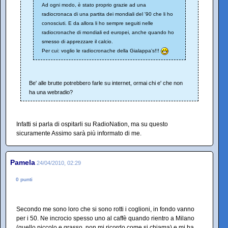
Ad ogni modo, è stato proprio grazie ad una
radiocronaca di una partita dei mondiali del '90 che li ho
conosciuti. E da allora li ho sempre seguiti nelle
radiocronache di mondiali ed europei, anche quando ho
smesso di apprezzare il calcio.
Per cui: voglio le radiocronache della Gialappa's!!!
Be' alle brutte potrebbero farle su internet, ormai chi e' che non
ha una webradio?
Infatti si parla di ospitarli su RadioNation, ma su questo
sicuramente Assimo sarà più informato di me.
Pamela
24/04/2010, 02:29
0 punti
Secondo me sono loro che si sono rotti i coglioni, in fondo vanno
per i 50. Ne incrocio spesso uno al caffè quando rientro a Milano
(quello piccolo e grasso, non mi ricordo come si chiama) e mi ha