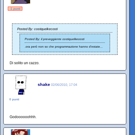
-1 punti
Posted By: costiquelkecosti
Posted By: il preveggiente costiquelkecosti
.ora però non so che programmazione hanno d'estate...
Di solito un cazzo.
shake
02/06/2010, 17:04
0 punti
Godoooooohhh.