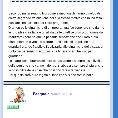
Secondo me si sono rotti di come a mediaset li hanno omologati
dietro al grande fratello (che poi è lo stesso motivo che mi ha fatto
passare l'entusiasmo per i loro programmi).
Ora non so le dinamiche di un programma (se sono loro che danno
le loro idee o se la rete gli affida delle direttive o un programma da
realizzare) però ho quella pesante sensazione che il loro ruolo
piano piano è diventato attirare quella fetta di target che non
guarda il grande fratello e fidelizzarla alle dinamiche della casa, al
ruolo dei personaggi etc...cosi che finiscano anche loro per
guardarlo...
I gialappi sono bravissimi però abbassandosi sempre più il livello
delle persone che vanno lì dentro, si abbassa sempre di più anche
la possibilità delle cose che possono dire o far vedere.
Poi questo sarà pure legata al fatto che si siano rotti le palle....
Pasquale
24/04/2010, 15:00
3 punti