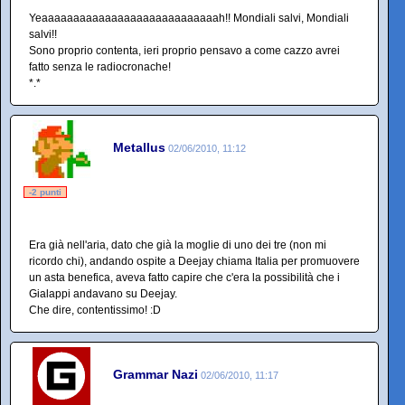
Yeaaaaaaaaaaaaaaaaaaaaaaaaaaaah!! Mondiali salvi, Mondiali
salvi!!
Sono proprio contenta, ieri proprio pensavo a come cazzo avrei
fatto senza le radiocronache!
*.*
Metallus
02/06/2010, 11:12
-2 punti
Era già nell'aria, dato che già la moglie di uno dei tre (non mi
ricordo chi), andando ospite a Deejay chiama Italia per promuovere
un asta benefica, aveva fatto capire che c'era la possibilità che i
Gialappi andavano su Deejay.
Che dire, contentissimo! :D
Grammar Nazi
02/06/2010, 11:17