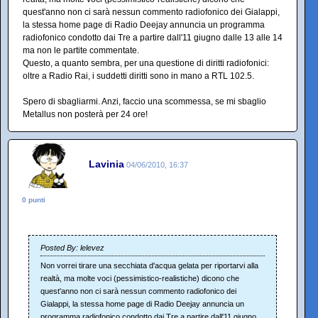
quest'anno non ci sarà nessun commento radiofonico dei Gialappi,
la stessa home page di Radio Deejay annuncia un programma
radiofonico condotto dai Tre a partire dall'11 giugno dalle 13 alle 14
ma non le partite commentate.
Questo, a quanto sembra, per una questione di diritti radiofonici:
oltre a Radio Rai, i suddetti diritti sono in mano a RTL 102.5.
Spero di sbagliarmi. Anzi, faccio una scommessa, se mi sbaglio
Metallus non posterà per 24 ore!
Lavinia
04/06/2010, 16:37
0 punti
Posted By: lelevez
Non vorrei tirare una secchiata d'acqua gelata per riportarvi alla
realtà, ma molte voci (pessimistico-realistiche) dicono che
quest'anno non ci sarà nessun commento radiofonico dei
Gialappi, la stessa home page di Radio Deejay annuncia un
programma radiofonico condotto dai Tre a partire dall'11 giugno