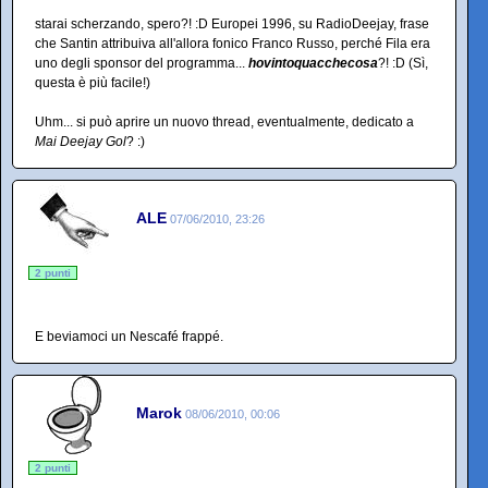
starai scherzando, spero?! :D Europei 1996, su RadioDeejay, frase
che Santin attribuiva all'allora fonico Franco Russo, perché Fila era
uno degli sponsor del programma...
hovintoquacchecosa
?! :D (Sì,
questa è più facile!)
Uhm... si può aprire un nuovo thread, eventualmente, dedicato a
Mai Deejay Gol
? :)
ALE
07/06/2010, 23:26
2 punti
E beviamoci un Nescafé frappé.
Marok
08/06/2010, 00:06
2 punti