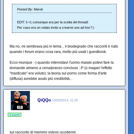
Posted By: Marok
EDIT: il +1 comunque era per la scelta del thread!
Per caso era un velato invito a crearne uno ad hoc?:)
Ma no, mi sembrava più in tema... il biodegrado che racconti è nato
quando i forum erano cosa rara, molto più usati i guestbook.
Ecco-munque :-) quando intervistavi l'uomo maiale potevi fare la
domande almeno a cena/pranzo concluso :-P (o magari l'effetto
"masticato" era voluto): la teoria sul porno come forma d'arte
(diffusa) avrebbe avuto più credibilità...
QiQQo
13/03/2014, 11:30
2 punti
sul racconto di memmo volevo uccidermi.