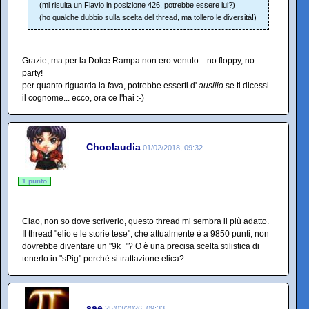
(mi risulta un Flavio in posizione 426, potrebbe essere lui?)
(ho qualche dubbio sulla scelta del thread, ma tollero le diversità!)
Grazie, ma per la Dolce Rampa non ero venuto... no floppy, no
party!
per quanto riguarda la fava, potrebbe esserti d'
ausilio
se ti dicessi
il cognome... ecco, ora ce l'hai :-)
Choolaudia
01/02/2018, 09:32
1 punto
Ciao, non so dove scriverlo, questo thread mi sembra il più adatto.
Il thread "elio e le storie tese", che attualmente è a 9850 punti, non
dovrebbe diventare un "9k+"? O è una precisa scelta stilistica di
tenerlo in "sPig" perchè si trattazione elica?
sae
25/03/2026, 09:33