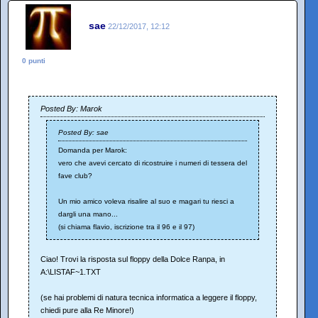
sae
22/12/2017, 12:12
0 punti
Posted By: Marok
Posted By: sae
Domanda per Marok:
vero che avevi cercato di ricostruire i numeri di tessera del
fave club?
Un mio amico voleva risalire al suo e magari tu riesci a
dargli una mano...
(si chiama flavio, iscrizione tra il 96 e il 97)
Ciao! Trovi la risposta sul floppy della Dolce Ranpa, in
A:\LISTAF~1.TXT
(se hai problemi di natura tecnica informatica a leggere il floppy,
chiedi pure alla Re Minore!)