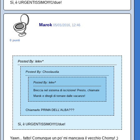
Sì, è URGENTISSIMO!!!!1!due!
Marok
05/01/2016, 12:46
0 punti
Posted By: lelev*
Posted By: Choolaudia
Posted By: lelev*
Breccia nel sistema di iscrizione! Presto, chiamate
Marok e ditegli di tornare dalle vacanze!
Chiamarlo PRIMA DELL'ALBA???
Sì, è URGENTISSIMO!!!!1!due!
Yawn... fatto! Comunque un po' mi mancava il vecchio Chomy! ;)