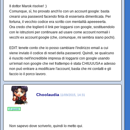
Il dottor Marok risolve! :)
Comunque, sì, ho provato anch'io con un account google: basta
crearsi una password facendo finta di essersela dimenticata. Per
fortuna, il vecchio codice era scritto con mentalità apeeeeerta.
Ora credo che toglierò il link per loggarsi con google, sostituendolo
con le istruzioni per continuare ad usare come account normali i
vecchi ex account google (che, comunque, mi sembra siano pochi).
EDIT: tenete conto che io posso cambiare l'indirizzo email a cui
viene inviato il codice di reset della password. Quindi, se qualcuno
è riuscito nell'incredibile impresa di loggarsi con google usando
un'email non google che nel frattempo è stata CHIUUUSA e adesso
non può entrare a modificare l'account, basta che mi contatti e gli
faccio io il porco lavoro.
Choolaudia
11/09/2015, 14:31
2 punti
Non sapevo dove scriverlo, quindi lo metto qui.