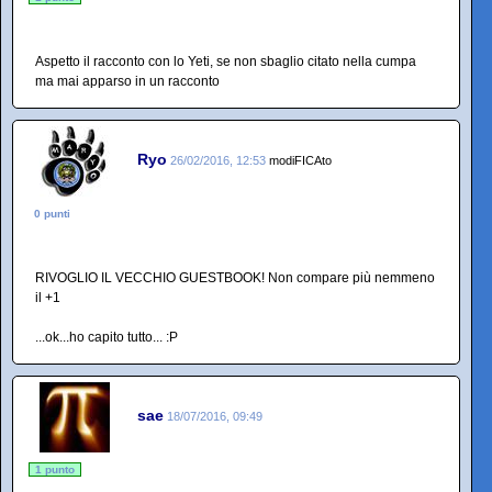
Aspetto il racconto con lo Yeti, se non sbaglio citato nella cumpa
ma mai apparso in un racconto
Ryo
26/02/2016, 12:53
modiFICAto
0 punti
RIVOGLIO IL VECCHIO GUESTBOOK! Non compare più nemmeno
il +1
...ok...ho capito tutto... :P
sae
18/07/2016, 09:49
1 punto