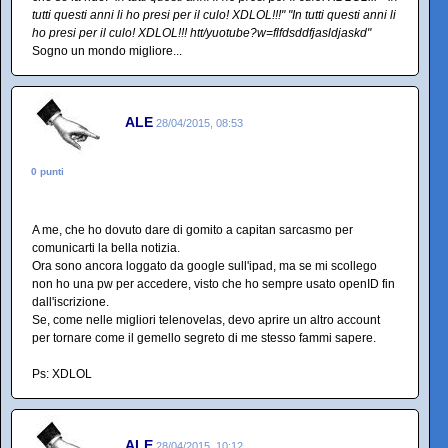
tutti questi anni li ho presi per il culo! XDLOL!!!" "In tutti questi anni li
ho presi per il culo! XDLOL!!! htt/yuotube?w=flfdsddfjasldjaskd"
Sogno un mondo migliore...
ALE
28/04/2015, 08:53
0 punti
A me, che ho dovuto dare di gomito a capitan sarcasmo per
comunicarti la bella notizia.
Ora sono ancora loggato da google sull'ipad, ma se mi scollego
non ho una pw per accedere, visto che ho sempre usato openID fin
dall'iscrizione.
Se, come nelle migliori telenovelas, devo aprire un altro account
per tornare come il gemello segreto di me stesso fammi sapere.
Ps: XDLOL
ALE
28/04/2015, 10:12