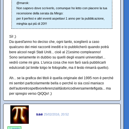
@marok:
Non sapevo dove scriverlo, comunque ho letto con piacere la tua
recensione della serata da Mingo:
per il perfest e altri eventi aspettavi 1 anno per la pubblicazione,
minghia qui più di 20!!!
Sì! ;)
Da quest'anno ho deciso che, ogni tanto, sceglierò a caso
qualcuno dei miei racconti inediti e lo pubblicherò quando potrà
bere alcool negli Stati Uniti... cioè al 21esimo compleanno!
Sono seriamente in dubbio su quelli degli esami universitari...
vedrò come mi gira. L'unica cosa che non farò sarà pubblicarli
edulcorati (al limite tolgo le fotografie, ma il testo rimarrà quello).
Ah... se la grafica dei titoli è quella originale del 1995 non è perché
mi sembri particolarmente bella o perché io sia così maniaco
dell'autoretrospettivoreferenzialitàstoricodiversamentefigata... ma
per spregio verso QiQQo! ;)
sae
25/02/2016, 20:52
1 punto