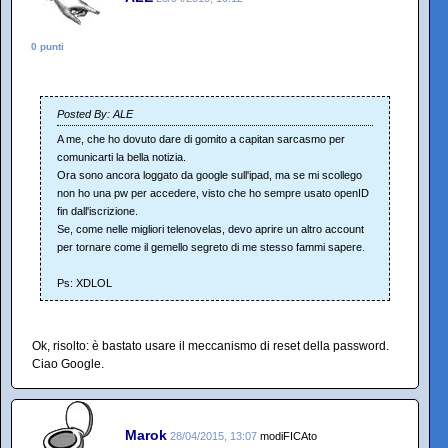
0 punti
Posted By: ALE
A me, che ho dovuto dare di gomito a capitan sarcasmo per
comunicarti la bella notizia.
Ora sono ancora loggato da google sull'ipad, ma se mi scollego
non ho una pw per accedere, visto che ho sempre usato openID
fin dall'iscrizione.
Se, come nelle migliori telenovelas, devo aprire un altro account
per tornare come il gemello segreto di me stesso fammi sapere.
Ps: XDLOL
Ok, risolto: è bastato usare il meccanismo di reset della password.
Ciao Google.
Marok
28/04/2015, 13:07
modiFICAto