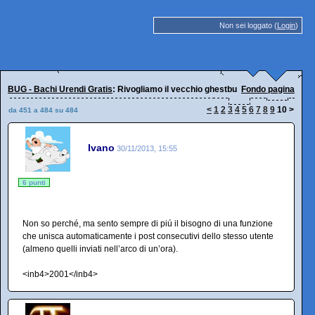
Non sei loggato (
Login
)
BUG - Bachi Urendi Gratis
: Rivogliamo il vecchio ghestbuk!
Fondo pagina
<
1
2
3
4
5
6
7
8
9
10
>
da 451 a 484 su 484
Ivano
30/11/2013, 15:55
6 punti
Non so perché, ma sento sempre di piú il bisogno di una funzione
che unisca automaticamente i post consecutivi dello stesso utente
(almeno quelli inviati nell’arco di un’ora).
<inb4>2001</inb4>