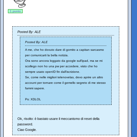
1 punto
Posted By: ALE
Posted By: ALE
A me, che ho dovuto dare di gomito a capitan sarcasmo
per comunicarti la bella notizia.
Ora sono ancora loggato da google sull'ipad, ma se mi
scollego non ho una pw per accedere, visto che ho
sempre usato openID fin dall'iscrizione.
Se, come nelle migliori telenovelas, devo aprire un altro
account per tornare come il gemello segreto di me stesso
fammi sapere.
Ps: XDLOL
Ok, risolto: è bastato usare il meccanismo di reset della
password.
Ciao Google.