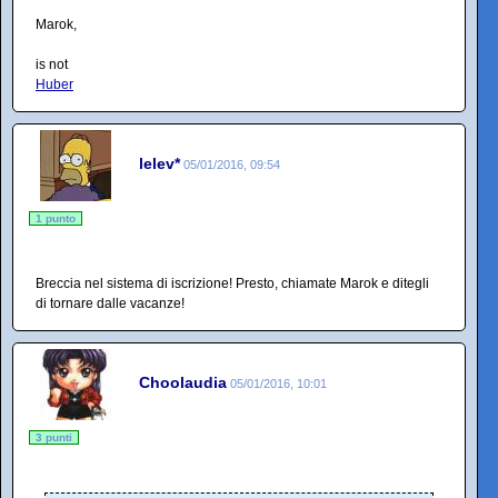
Marok,
is not
Huber
lelev*
05/01/2016, 09:54
1 punto
Breccia nel sistema di iscrizione! Presto, chiamate Marok e ditegli
di tornare dalle vacanze!
Choolaudia
05/01/2016, 10:01
3 punti