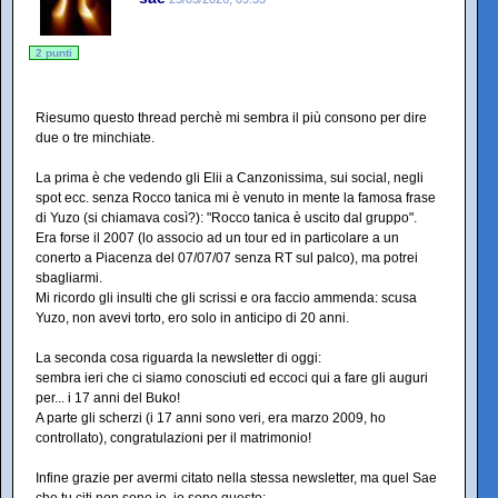
2 punti
Riesumo questo thread perchè mi sembra il più consono per dire
due o tre minchiate.
La prima è che vedendo gli Elii a Canzonissima, sui social, negli
spot ecc. senza Rocco tanica mi è venuto in mente la famosa frase
di Yuzo (si chiamava così?): "Rocco tanica è uscito dal gruppo".
Era forse il 2007 (lo associo ad un tour ed in particolare a un
conerto a Piacenza del 07/07/07 senza RT sul palco), ma potrei
sbagliarmi.
Mi ricordo gli insulti che gli scrissi e ora faccio ammenda: scusa
Yuzo, non avevi torto, ero solo in anticipo di 20 anni.
La seconda cosa riguarda la newsletter di oggi:
sembra ieri che ci siamo conosciuti ed eccoci qui a fare gli auguri
per... i 17 anni del Buko!
A parte gli scherzi (i 17 anni sono veri, era marzo 2009, ho
controllato), congratulazioni per il matrimonio!
Infine grazie per avermi citato nella stessa newsletter, ma quel Sae
che tu citi non sono io, io sono questo: