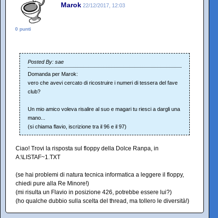
Marok
22/12/2017, 12:03
0 punti
Posted By: sae
Domanda per Marok:
vero che avevi cercato di ricostruire i numeri di tessera del fave
club?
Un mio amico voleva risalire al suo e magari tu riesci a dargli una
mano...
(si chiama flavio, iscrizione tra il 96 e il 97)
Ciao! Trovi la risposta sul floppy della Dolce Ranpa, in
A:\LISTAF~1.TXT
(se hai problemi di natura tecnica informatica a leggere il floppy,
chiedi pure alla Re Minore!)
(mi risulta un Flavio in posizione 426, potrebbe essere lui?)
(ho qualche dubbio sulla scelta del thread, ma tollero le diversità!)