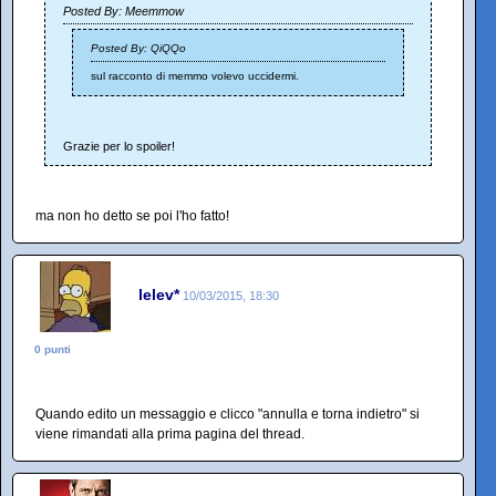
Posted By: Meemmow
Posted By: QiQQo
sul racconto di memmo volevo uccidermi.
Grazie per lo spoiler!
ma non ho detto se poi l'ho fatto!
lelev*
10/03/2015, 18:30
0 punti
Quando edito un messaggio e clicco "annulla e torna indietro" si
viene rimandati alla prima pagina del thread.