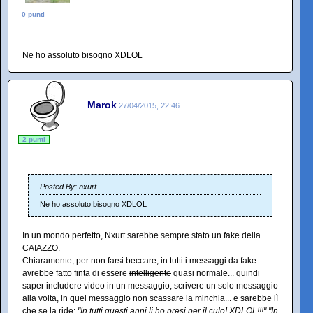
0 punti
Ne ho assoluto bisogno XDLOL
Marok
27/04/2015, 22:46
2 punti
Posted By: nxurt
Ne ho assoluto bisogno XDLOL
In un mondo perfetto, Nxurt sarebbe sempre stato un fake della
CAIAZZO.
Chiaramente, per non farsi beccare, in tutti i messaggi da fake
avrebbe fatto finta di essere
intelligente
quasi normale... quindi
saper includere video in un messaggio, scrivere un solo messaggio
alla volta, in quel messaggio non scassare la minchia... e sarebbe lì
che se la ride:
"In tutti questi anni li ho presi per il culo! XDLOL!!!" "In