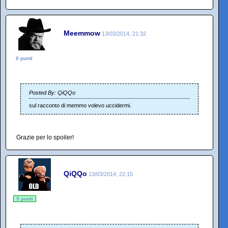
Meemmow
13/03/2014, 21:32
0 punti
Posted By: QiQQo
sul racconto di memmo volevo uccidermi.
Grazie per lo spoiler!
QiQQo
13/03/2014, 22:15
5 punti