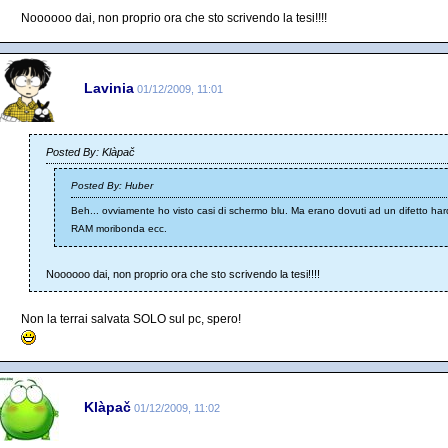
Noooooo dai, non proprio ora che sto scrivendo la tesi!!!!
Lavinia
01/12/2009, 11:01
Posted By: Klàpač
Posted By: Huber
Beh... ovviamente ho visto casi di schermo blu. Ma erano dovuti ad un difetto har
RAM moribonda ecc.
Noooooo dai, non proprio ora che sto scrivendo la tesi!!!!
Non la terrai salvata SOLO sul pc, spero!
Klàpač
01/12/2009, 11:02