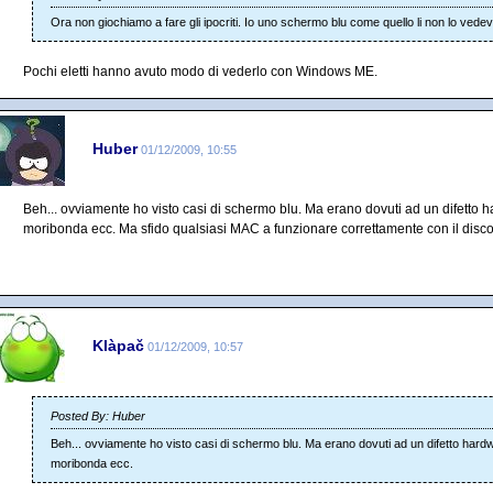
Ora non giochiamo a fare gli ipocriti. Io uno schermo blu come quello li non lo vedev
Pochi eletti hanno avuto modo di vederlo con Windows ME.
Huber
01/12/2009, 10:55
Beh... ovviamente ho visto casi di schermo blu. Ma erano dovuti ad un difetto 
moribonda ecc. Ma sfido qualsiasi MAC a funzionare correttamente con il disco f
Klàpač
01/12/2009, 10:57
Posted By: Huber
Beh... ovviamente ho visto casi di schermo blu. Ma erano dovuti ad un difetto hard
moribonda ecc.