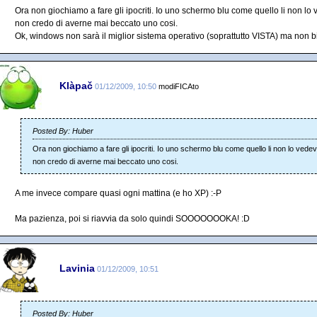
Ora non giochiamo a fare gli ipocriti. Io uno schermo blu come quello li non lo
non credo di averne mai beccato uno cosi.
Ok, windows non sarà il miglior sistema operativo (soprattutto VISTA) ma no
Klàpač
01/12/2009, 10:50
modiFICAto
Posted By: Huber
Ora non giochiamo a fare gli ipocriti. Io uno schermo blu come quello li non lo vede
non credo di averne mai beccato uno cosi.
A me invece compare quasi ogni mattina (e ho XP) :-P
Ma pazienza, poi si riavvia da solo quindi SOOOOOOOKA! :D
Lavinia
01/12/2009, 10:51
Posted By: Huber