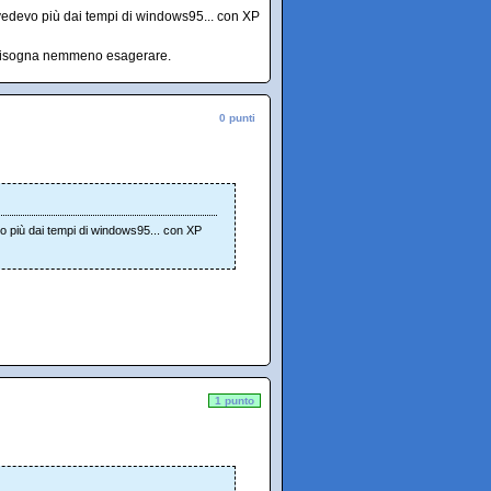
 vedevo più dai tempi di windows95... con XP
n bisogna nemmeno esagerare.
0 punti
vo più dai tempi di windows95... con XP
1 punto