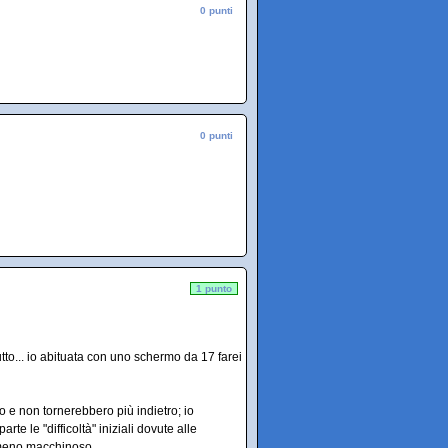
0 punti
0 punti
1 punto
tto... io abituata con uno schermo da 17 farei
 e non tornerebbero più indietro; io
arte le "difficoltà" iniziali dovute alle
o meno macchinoso.