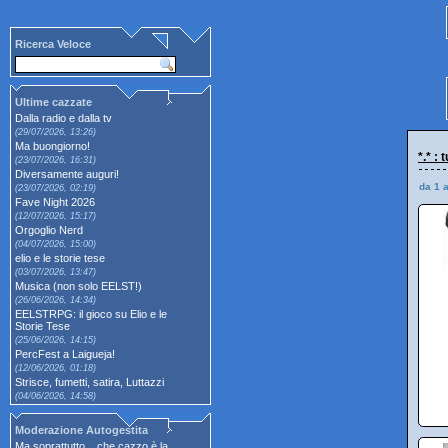
Ricerca Veloce
Ultime cazzate
Dalla radio e dalla tv
(29/07/2026, 13:26)
Ma buongiorno!
*.* :
(23/07/2026, 16:31)
Diversamente auguri!
da 1 
(23/07/2026, 02:19)
Fave Night 2026
(12/07/2026, 15:17)
Orgoglio Nerd
(04/07/2026, 15:00)
elio e le storie tese
(03/07/2026, 13:47)
Musica (non solo EELST!)
(26/06/2026, 14:34)
EELSTRPG: il gioco su Elio e le
Storie Tese
(25/06/2026, 14:15)
PercFest a Laigueja!
(12/06/2026, 01:18)
Strisce, fumetti, satira, Luttazzi
(04/06/2026, 14:58)
Moderazione Autogestita
Ma soprattutto... che cazzo è la