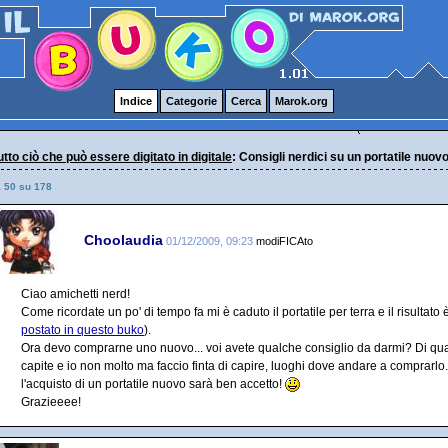
Indice
Categorie
Cerca
Marok.org
 tutto ciò che può essere digitato in digitale
: Consigli nerdici su un portatile nuov
a 50 su 178
Choolaudia
01/12/2009, 09:23
modiFICAto
Ciao amichetti nerd!
Come ricordate un po' di tempo fa mi è caduto il portatile per terra e il risultato
postato in questo buko
).
Ora devo comprarne uno nuovo... voi avete qualche consiglio da darmi? Di qua
capite e io non molto ma faccio finta di capire, luoghi dove andare a comprarlo
l'acquisto di un portatile nuovo sarà ben accetto!
Grazieeee!