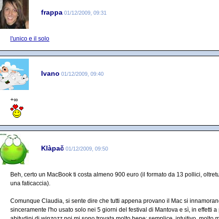
frappa
01/12/2009, 09:31
l'unico e il solo
Ivano
01/12/2009, 09:40
+∞
Klàpač
01/12/2009, 09:50
Beh, certo un MacBook ti costa almeno 900 euro (il formato da 13 pollici, oltretu
una faticaccia).
Comunque Claudia, si sente dire che tutti appena provano il Mac si innamorano
sinceramente l'ho usato solo nei 5 giorni del festival di Mantova e sì, in effetti a p
abitudini di winzozz poi mi sono trovata molto bene: semplice, intuitivo, molt