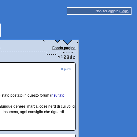
Non sei loggato (
Login
)
o
Fondo pagina
<
1
2
3
4
>
0 punti
 è stato postato in questo forum (
risultato
lunque genere: marca, cose nerd di cui voi ci
... insomma, ogni consiglio che riguardi