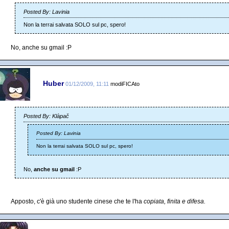
Posted By: Lavinia
Non la terrai salvata SOLO sul pc, spero!
No, anche su gmail :P
Huber
01/12/2009, 11:11
modiFICAto
Posted By: Klàpač
Posted By: Lavinia
Non la terrai salvata SOLO sul pc, spero!
No,
anche su gmail
:P
Apposto, c'è già uno studente cinese che te l'ha
copiata, finita e difesa.