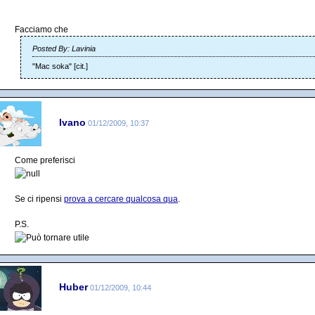
Facciamo che
Posted By: Lavinia
"Mac soka" [cit.]
Ivano
01/12/2009, 10:37
Come preferisci
Se ci ripensi
prova a cercare qualcosa qua
.
P.S.
Huber
01/12/2009, 10:44