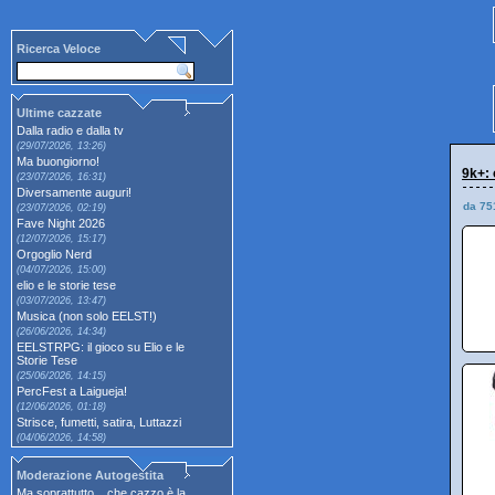
Ricerca Veloce
Ultime cazzate
Dalla radio e dalla tv
(29/07/2026, 13:26)
Ma buongiorno!
9k+: 
(23/07/2026, 16:31)
Diversamente auguri!
da 75
(23/07/2026, 02:19)
Fave Night 2026
(12/07/2026, 15:17)
Orgoglio Nerd
(04/07/2026, 15:00)
elio e le storie tese
(03/07/2026, 13:47)
Musica (non solo EELST!)
(26/06/2026, 14:34)
EELSTRPG: il gioco su Elio e le
Storie Tese
(25/06/2026, 14:15)
PercFest a Laigueja!
(12/06/2026, 01:18)
Strisce, fumetti, satira, Luttazzi
(04/06/2026, 14:58)
Moderazione Autogestita
Ma soprattutto... che cazzo è la