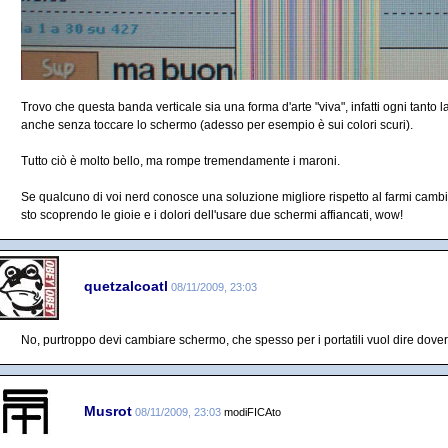
Trovo che questa banda verticale sia una forma d'arte "viva", infatti ogni tanto l
anche senza toccare lo schermo (adesso per esempio è sui colori scuri).
Tutto ciò è molto bello, ma rompe tremendamente i maroni.
Se qualcuno di voi nerd conosce una soluzione migliore rispetto al farmi cambia
sto scoprendo le gioie e i dolori dell'usare due schermi affiancati, wow!
quetzalcoatl
08/11/2009, 23:03
No, purtroppo devi cambiare schermo, che spesso per i portatili vuol dire dover
Musrot
08/11/2009, 23:03
modiFICAto