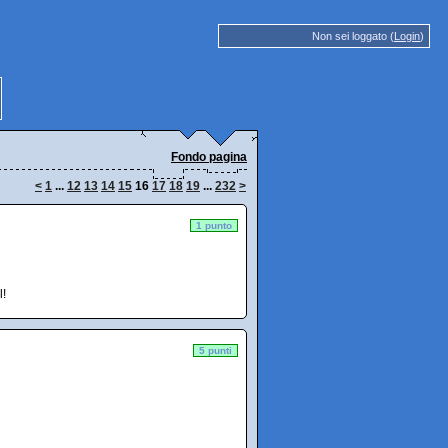
Non sei loggato (
Login
)
Fondo pagina
<
1
...
12
13
14
15
16
17
18
19
...
232
>
1 punto
l!
5 punti