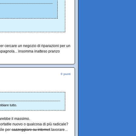
per cercare un negozio di riparazioni per un
spagnola... insomma inatteso pranzo
0 punti
biare tutto.
sarebbe il massimo.
ortatile nuovo o qualcosa di più radicale?
ile per
cazzeggiare su internet
lavorare...