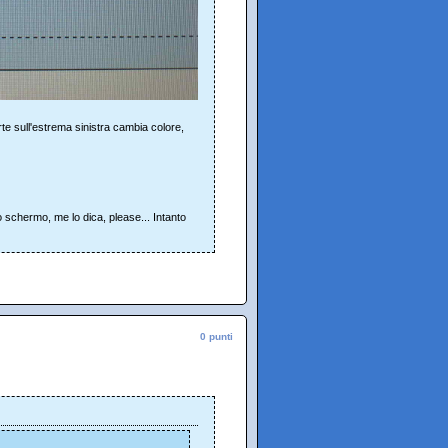
rte sull'estrema sinistra cambia colore,
 schermo, me lo dica, please... Intanto
0 punti