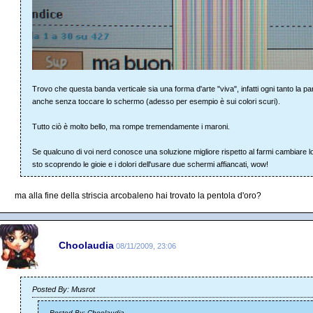
Trovo che questa banda verticale sia una forma d'arte "viva", infatti ogni tanto la pa
anche senza toccare lo schermo (adesso per esempio è sui colori scuri).
Tutto ciò è molto bello, ma rompe tremendamente i maroni.
Se qualcuno di voi nerd conosce una soluzione migliore rispetto al farmi cambiare lo
sto scoprendo le gioie e i dolori dell'usare due schermi affiancati, wow!
ma alla fine della striscia arcobaleno hai trovato la pentola d'oro?
Choolaudia
08/11/2009, 23:06
Posted By: Musrot
Posted By: Choolaudia