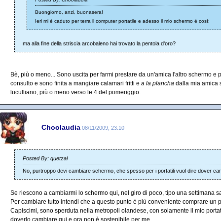
Buongiorno, anzi, buonasera!
Ieri mi è caduto per terra il computer portatile e adesso il mio schermo è così:
ma alla fine della striscia arcobaleno hai trovato la pentola d'oro?
Bè, più o meno... Sono uscita per farmi prestare da un'amica l'altro schermo e 
consulto e sono finita a mangiare calamari fritti e
a la plancha
dalla mia amica 
luculliano, più o meno verso le 4 del pomeriggio.
Choolaudia
08/11/2009, 23:10
Posted By: quetzal
No, purtroppo devi cambiare schermo, che spesso per i portatili vuol dire dover cam
Se riescono a cambiarmi lo schermo qui, nel giro di poco, tipo una settimana 
Per cambiare tutto intendi che a questo punto è più conveniente comprare un p
Capiscimi, sono sperduta nella metropoli olandese, con solamente il mio portat
doverlo cambiare qui e ora non è sostenibile per me.