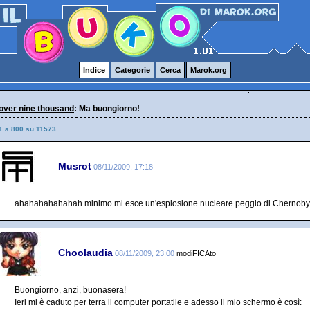
Indice
Categorie
Cerca
Marok.org
over nine thousand
: Ma buongiorno!
1 a 800 su 11573
Musrot
08/11/2009, 17:18
ahahahahahahah minimo mi esce un'esplosione nucleare peggio di Chernoby
Choolaudia
08/11/2009, 23:00
modiFICAto
Buongiorno, anzi, buonasera!
Ieri mi è caduto per terra il computer portatile e adesso il mio schermo è così: