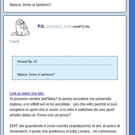
Manca. Dove si sentono?
P.S.
31/07/2012, 11:00
modiFICAto
0 punti
Posted By: El
Manca. Dove si sentono?
Link ai video live bbc
Si possono sentire dall'Italia? Io posso accedere via università
inglese, e in effetti ieri le ho ascoltate... più che altro perché si può
scegliere lo sport che si vuole, e io odio il saltellare da uno sport
all'altro della rai. Forse con un proxy?
EDIT: sto guardando il cross country (equitazione) di ieri, al parco di
Greenwich, il posto che preferisco di tutta Londra... mi commuove,