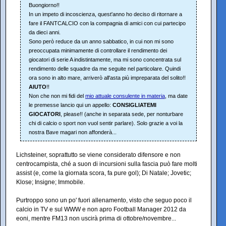
Buongiorno!!
In un impeto di incoscienza, quest'anno ho deciso di ritornare a
fare il FANTCALCIO con la compagnia di amici con cui partecipo
da dieci anni.
Sono però reduce da un anno sabbatico, in cui non mi sono
preoccupata minimamente di controllare il rendimento dei
giocatori di serie A indistintamente, ma mi sono concentrata sul
rendimento delle squadre da me seguite nel particolare. Quindi
ora sono in alto mare, arriverò all'asta più impreparata del solito!!
AIUTO
!!
Non che non mi fidi del
mio attuale consulente in materia
, ma date
le premesse lancio qui un appello:
CONSIGLIATEMI
GIOCATORI
, please!! (anche in separata sede, per nonturbare
chi di calcio o sport non vuol sentir parlare). Solo grazie a voi la
nostra Bave magari non affonderà...
Lichsteiner, soprattutto se viene considerato difensore e non
centrocampista, ché a suon di incursioni sulla fascia può fare molti
assist (e, come la giornata scora, fa pure gol); Di Natale; Jovetic;
Klose; Insigne; Immobile.
Purtroppo sono un po' fuori allenamento, visto che seguo poco il
calcio in TV e sul WWW e non apro Football Manager 2012 da
eoni, mentre FM13 non uscirà prima di ottobre/novembre...