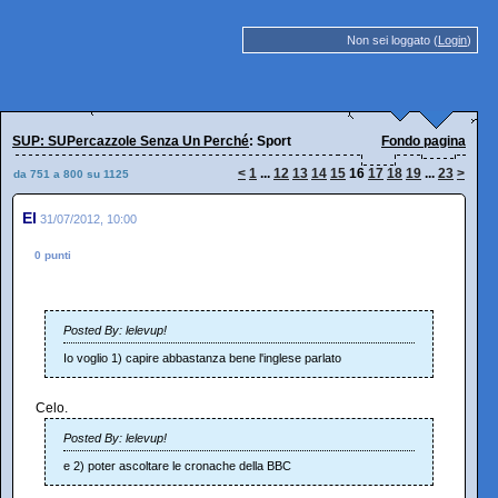
Non sei loggato (
Login
)
SUP: SUPercazzole Senza Un Perché
: Sport
Fondo pagina
<
1
...
12
13
14
15
16
17
18
19
...
23
>
da 751 a 800 su 1125
El
31/07/2012, 10:00
0 punti
Posted By: lelevup!
Io voglio 1) capire abbastanza bene l'inglese parlato
Celo.
Posted By: lelevup!
e 2) poter ascoltare le cronache della BBC