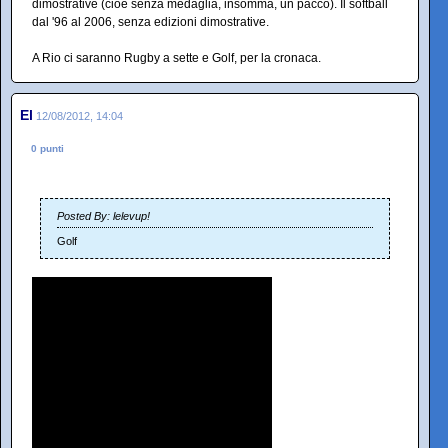
dimostrative (cioè senza medaglia, insomma, un pacco). Il softball
dal '96 al 2006, senza edizioni dimostrative.
A Rio ci saranno Rugby a sette e Golf, per la cronaca.
El
12/08/2012, 14:04
0 punti
Posted By: lelevup!
Golf