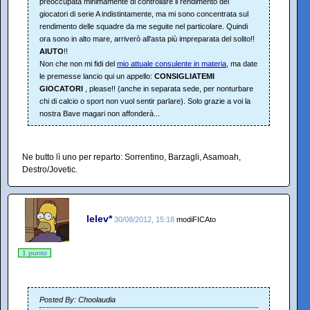
preoccupata minimamente di controllare il rendimento dei
giocatori di serie A indistintamente, ma mi sono concentrata sul
rendimento delle squadre da me seguite nel particolare. Quindi
ora sono in alto mare, arriverò all'asta più impreparata del solito!!
AIUTO
!!
Non che non mi fidi del
mio attuale consulente in materia
, ma date
le premesse lancio qui un appello:
CONSIGLIATEMI
GIOCATORI
, please!! (anche in separata sede, per nonturbare
chi di calcio o sport non vuol sentir parlare). Solo grazie a voi la
nostra Bave magari non affonderà...
Ne butto lì uno per reparto: Sorrentino, Barzagli, Asamoah,
Destro/Jovetic.
lelev*
30/08/2012, 15:18
modiFICAto
1 punto
Posted By: Choolaudia