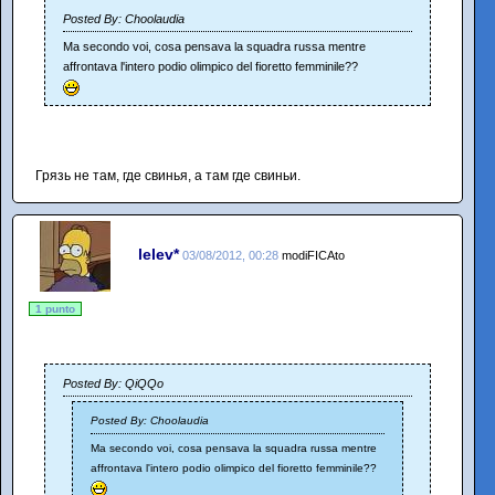
Posted By: Choolaudia
Ma secondo voi, cosa pensava la squadra russa mentre
affrontava l'intero podio olimpico del fioretto femminile??
Грязь не там, где свинья, а там где свиньи.
lelev*
03/08/2012, 00:28
modiFICAto
1 punto
Posted By: QiQQo
Posted By: Choolaudia
Ma secondo voi, cosa pensava la squadra russa mentre
affrontava l'intero podio olimpico del fioretto femminile??