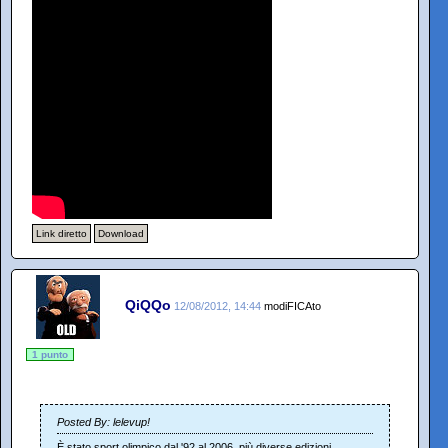
Link diretto
Download
QiQQo
12/08/2012, 14:44
modiFICAto
1 punto
Posted By: lelevup!
È stato sport olimpico dal '92 al 2006, più diverse edizioni