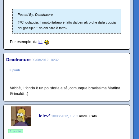
Posted By: Deadnature
@Choolaudia: Il nuoto italiano è fatto da ben altro che dalla coppia
del gossip? E da chi altro è fatto?
Per esempio, da
lei
.
Deadnature
09/08/2012, 16:32
0 punti
Vabbé, il fondo è un po' storia a sè, comunque bravissima Martina
Grimaldi. :)
lelev*
10/08/2012, 15:52
modiFICAto
1 punto