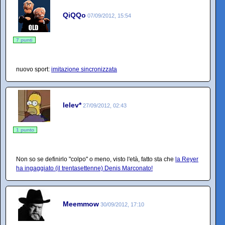
QiQQo
07/09/2012, 15:54
7 punti
nuovo sport:
imitazione sincronizzata
lelev*
27/09/2012, 02:43
1 punto
Non so se definirlo "colpo" o meno, visto l'età, fatto sta che
la Reyer
ha ingaggiato (il trentasettenne) Denis Marconato!
Meemmow
30/09/2012, 17:10