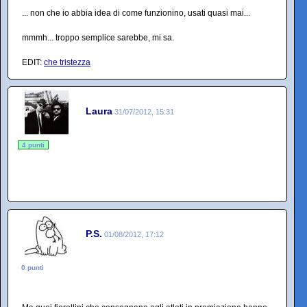
... non che io abbia idea di come funzionino, usati quasi mai...
mmmh... troppo semplice sarebbe, mi sa.
EDIT:
che tristezza
Laura
31/07/2012, 15:31
4 punti
P.S.
01/08/2012, 17:12
0 punti