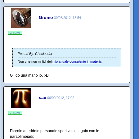
Grumo
30/08/2012, 18:54
3 punti
Posted By: Choolaudia
Non che non mi fidi del
mio attuale consulente in materia
,
Gli do una mano io. :-D
sae
06/09/2012, 17:02
7 punti
Piccolo aneddoto personale sportivo collegato con le
paraolimpiadi: