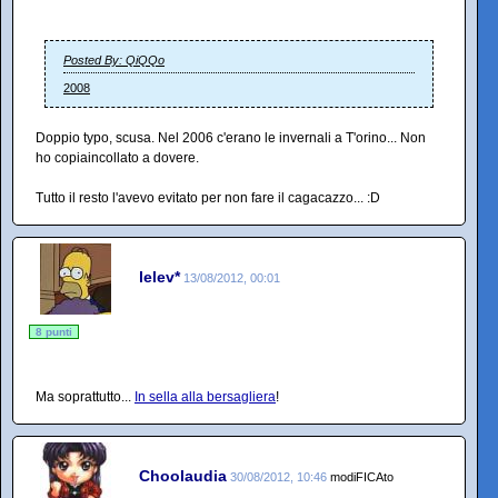
Posted By: QiQQo
2008
Doppio typo, scusa. Nel 2006 c'erano le invernali a T'orino... Non
ho copiaincollato a dovere.
Tutto il resto l'avevo evitato per non fare il cagacazzo... :D
lelev*
13/08/2012, 00:01
8 punti
Ma soprattutto...
In sella alla bersagliera
!
Choolaudia
30/08/2012, 10:46
modiFICAto