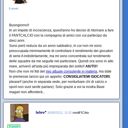
0 punti
Buongiorno!!
In un impeto di incoscienza, quest'anno ho deciso di ritornare a fare
il FANTCALCIO con la compagnia di amici con cui partecipo da
dieci anni.
Sono però reduce da un anno sabbatico, in cui non mi sono
preoccupata minimamente di controllare il rendimento dei giocatori
di serie A indistintamente, ma mi sono concentrata sul rendimento
delle squadre da me seguite nel particolare. Quindi ora sono in alto
mare, arriverò all'asta più impreparata del solito!!
AIUTO
!!
Non che non mi fidi del
mio attuale consulente in materia
, ma date
le premesse lancio qui un appello:
CONSIGLIATEMI GIOCATORI
,
please!! (anche in separata sede, per nonturbare chi di calcio o
sport non vuol sentir parlare). Solo grazie a voi la nostra Bave
magari non affonderà...
lelev*
30/08/2012, 11:02
modiFICAto
5 punti