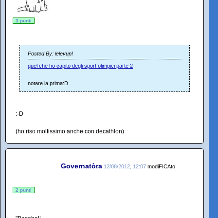
3 punti
Posted By: lelevup!
quel che ho capito degli sport olimpici parte 2
notare la prima:D
:-D
(ho riso moltissimo anche con decathlon)
Governatòra
12/08/2012, 12:07
modiFICAto
2 punti