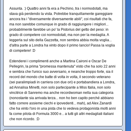
Assunta. :) Quattro anni fa era a Pechino, tra i normodotati, ma
stava già perdendo la vista. Potrebbe tranquillamente gareggiare
ancora tra i "diversamente diversamente abili", coi risultati che fa,
ma non sarebbe comunque in grado di raggiungere i migliori...
probabilmente farebbe un po' la Pistorius del getto del peso: in
grado di competere coi normodotati, ma non per la medaglia. A
leggerla sul sito della Gazzetta, non sembra abbia molta voglia...
d'altra parte a Londra ha vinto dopo il primo lancio! Passa la voglia
di competere! :D
Estenderei i complimenti anche a Martina Caironi e Oscar De
Pellegrin, la prima "promessa mantenuta" visto che ha solo 22 anni
e sembra che l'unico suo avversario, e neanche troppo forte, sia il
record del mondo che batte di volta in volta, il secondo veterano
(sei paralimpiadi in carriera con due ori) e portabandiera a Londra,
ad Annalisa Minetti, non solo partecipante a Miss Italia, non solo
vincitrice di Sanremo ma anche recordwoman nella sua categoria
(nonostante sia arrivata terza... non ho ben capito perché abbiano
fatto correre assieme ciechi e ipovedenti... mah), ad Alex Zanardi
che ha vinto l'oro in una pista che lo vedeva protagonista molti anni
fa come pilota di Formula 3000 e... a tutti gli altri medagliati italiani
che non ricordo. :D