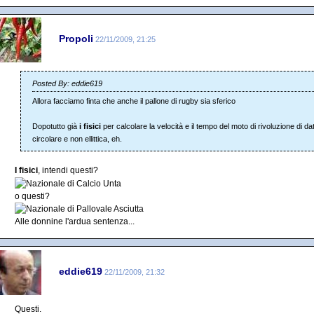
Propoli
22/11/2009, 21:25
Posted By: eddie619
Allora facciamo finta che anche il pallone di rugby sia sferico
Dopotutto già
i fisici
per calcolare la velocità e il tempo del moto di rivoluzione di dati
circolare e non ellittica, eh.
I fisici
, intendi questi?
o questi?
Alle donnine l'ardua sentenza...
eddie619
22/11/2009, 21:32
Questi.