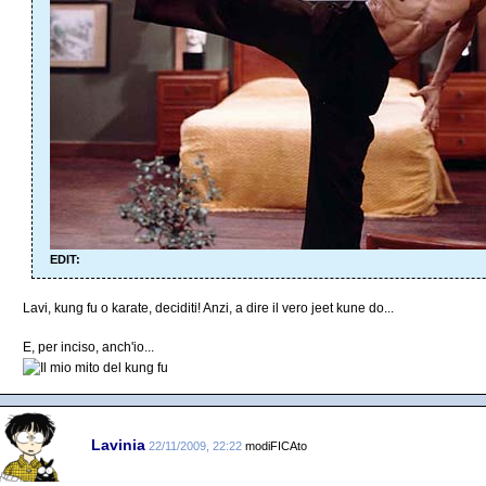
EDIT:
Lavi, kung fu o karate, deciditi! Anzi, a dire il vero jeet kune do...
E, per inciso, anch'io...
Lavinia
22/11/2009, 22:22
modiFICAto