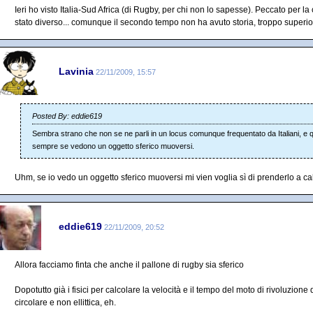
Ieri ho visto Italia-Sud Africa (di Rugby, per chi non lo sapesse). Peccato per la
stato diverso... comunque il secondo tempo non ha avuto storia, troppo superiori
Lavinia
22/11/2009, 15:57
Posted By: eddie619
Sembra strano che non se ne parli in un locus comunque frequentato da Italiani, e
sempre se vedono un oggetto sferico muoversi.
Uhm, se io vedo un oggetto sferico muoversi mi vien voglia sì di prenderlo a calc
eddie619
22/11/2009, 20:52
Allora facciamo finta che anche il pallone di rugby sia sferico
Dopotutto già i fisici per calcolare la velocità e il tempo del moto di rivoluzione d
circolare e non ellittica, eh.