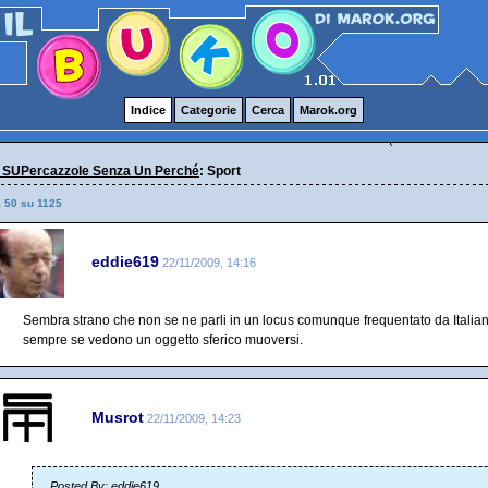
Indice
Categorie
Cerca
Marok.org
 SUPercazzole Senza Un Perché
: Sport
a 50 su 1125
eddie619
22/11/2009, 14:16
Sembra strano che non se ne parli in un locus comunque frequentato da Italia
sempre se vedono un oggetto sferico muoversi.
Musrot
22/11/2009, 14:23
Posted By: eddie619