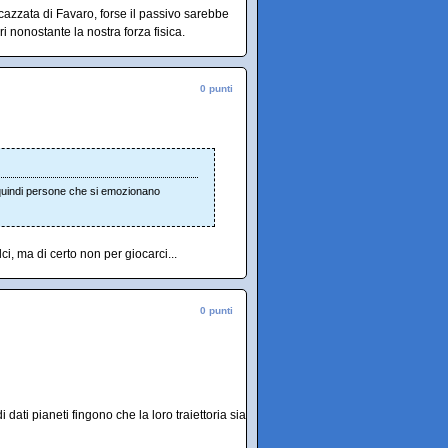
 cazzata di Favaro, forse il passivo sarebbe
 nonostante la nostra forza fisica.
0 punti
 quindi persone che si emozionano
i, ma di certo non per giocarci...
0 punti
i dati pianeti fingono che la loro traiettoria sia