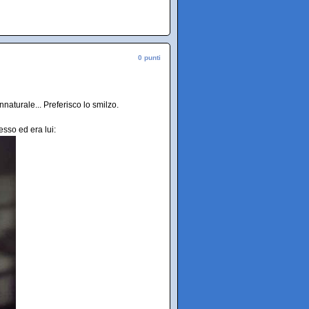
0 punti
nnaturale... Preferisco lo smilzo.
esso ed era lui: