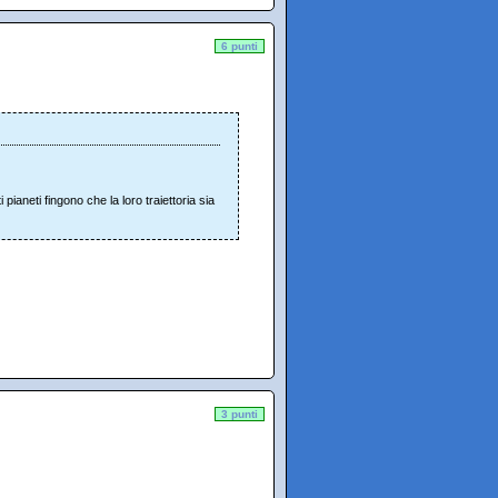
6 punti
 pianeti fingono che la loro traiettoria sia
3 punti