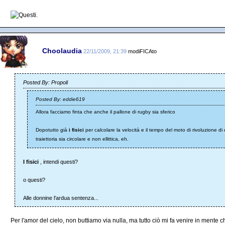
Choolaudia
22/11/2009, 21:39
modiFICAto
Posted By: Propoli
Posted By: eddie619
Allora facciamo finta che anche il pallone di rugby sia sferico
Dopotutto già
i fisici
per calcolare la velocità e il tempo del moto di rivoluzione di 
traiettoria sia circolare e non ellittica, eh.
I fisici
, intendi questi?
o questi?
Alle donnine l'ardua sentenza...
Per l'amor del cielo, non buttiamo via nulla, ma tutto ciò mi fa venire in mente c