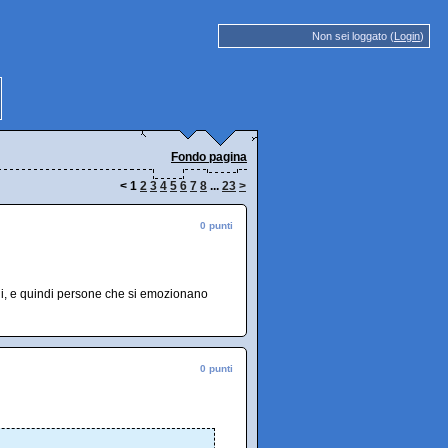
Non sei loggato (
Login
)
Fondo pagina
<
1
2
3
4
5
6
7
8
...
23
>
0 punti
ni, e quindi persone che si emozionano
0 punti