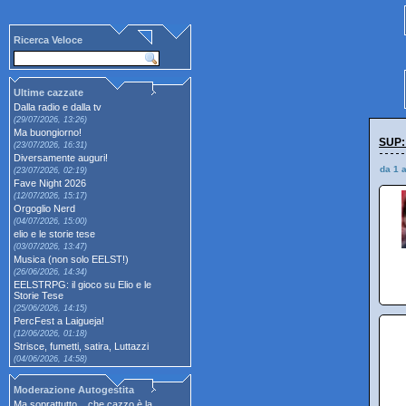
Ricerca Veloce
Ultime cazzate
Dalla radio e dalla tv
(29/07/2026, 13:26)
Ma buongiorno!
SUP:
(23/07/2026, 16:31)
Diversamente auguri!
da 1 
(23/07/2026, 02:19)
Fave Night 2026
(12/07/2026, 15:17)
Orgoglio Nerd
(04/07/2026, 15:00)
elio e le storie tese
(03/07/2026, 13:47)
Musica (non solo EELST!)
(26/06/2026, 14:34)
EELSTRPG: il gioco su Elio e le
Storie Tese
(25/06/2026, 14:15)
PercFest a Laigueja!
(12/06/2026, 01:18)
Strisce, fumetti, satira, Luttazzi
(04/06/2026, 14:58)
Moderazione Autogestita
Ma soprattutto... che cazzo è la