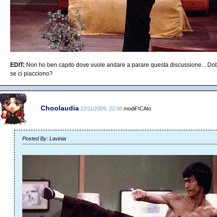
EDIT:
Non ho ben capito dove vuole andare a parare questa discussione... Dobb
se ci piacciono?
Choolaudia
22/11/2009, 22:08
modiFICAto
Posted By: Lavinia