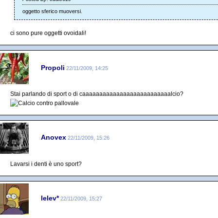
oggetto sferico muoversi.
ci sono pure oggetti ovoidali!
Propoli
22/11/2009, 14:25
Stai parlando di sport o di caaaaaaaaaaaaaaaaaaaaaaaaaalcio?
Anovex
22/11/2009, 15:26
Lavarsi i denti è uno sport?
lelev*
22/11/2009, 15:27