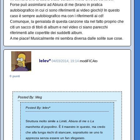
Forse può assimilarsi ad Abiura di me (brano in pratica
autobiografico in cui ci sono riferimenti ai video giochi)! In questo
caso è sempre autobiografico ma con i riferimenti ai cd!
Comunque, la genialata di questa canzone sta nel fatto proprio che
citi un sacco di titoli di album e nel video ci siano parecchi
riferimenti alle copertite dei suddetti album.
A me piace! Musicalmente mi sembra diversa dalle solite sue cose.
lelev*
04/03/2014, 19:14
modiFICAto
0 punti
Posted By: Meg
Posted By: lelev*
Struttura molto simile a
Limiti
,
Abiura di me
o
La
marchetta di popolino
. È il maestro in questo, ma credo
che alla lunga rischi di stancare, soprattutto se uno lo
apprezza senza essere un fan sfegatato.