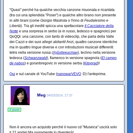
"Quasi" perché ha qualche vecchia canzone risuonata e ricantata
(tra cui una splendida "Poser") e qualche altro brano non presente
in altri brani (come
Giorgio Mastrota
o l'inno di
Feudalesimo e
Libertà
). Tra gli inediti spicca una spettacolare
Il Cacciatore della
Notte
e una sorpresa in serbo (e in russo, tedesco e spagnolo) per
QoQQi: una canzone, con tanto di videoclip, che parla della Valle
dei Cazzi e dei suoi allegri abitanti! Anzi, quattro canzone identiche
ma in quattro lingue diverse e con introduzioni musicali differenti:
tetris nella versione russa (
Хуйзбекистан
), techno nella versione
tedesca (
Schwanzwald
), flamenco in versione spagnola (
El campo
de nabos
) e goranbregovic in versione serba (
Kitograd
)!
Qui
e sul canale di YouTube (
nanowarVEVO
:D) l'anteprima.
Meg
04/03/2014, 17:37
2 punti
Non è ancora un acquisto perché il nuovo cd "Museica" uscirà solo
il 22 aprile! Ma ovviamente lo diventerà!