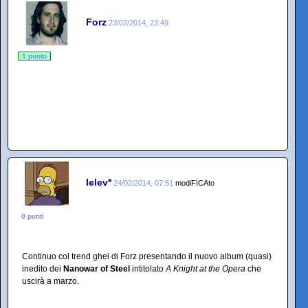
Forz
23/02/2014, 23:49
1 punto
lelev*
24/02/2014, 07:51
modiFICAto
0 punti
Continuo col trend ghei di Forz presentando il nuovo album (quasi)
inedito dei
Nanowar of Steel
intitolato
A Knight at the Opera
che
uscirà a marzo.