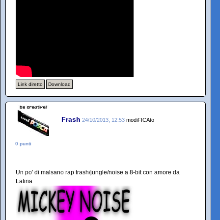
Link diretto
Download
Frash
24/10/2013, 12:53
modiFICAto
0 punti
Un po' di malsano rap trash/jungle/noise a 8-bit con amore da
Latina