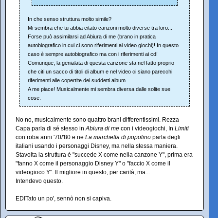
In che senso struttura molto simile?
Mi sembra che tu abbia citato canzoni molto diverse tra loro...
Forse può assimilarsi ad Abiura di me (brano in pratica
autobiografico in cui ci sono riferimenti ai video giochi)! In questo
caso è sempre autobiografico ma con i riferimenti ai cd!
Comunque, la genialata di questa canzone sta nel fatto proprio
che citi un sacco di titoli di album e nel video ci siano parecchi
riferimenti alle copertite dei suddetti album.
A me piace! Musicalmente mi sembra diversa dalle solite sue
cose.
No no, musicalmente sono quattro brani differentissimi. Rezza
Capa parla di sé stesso in
Abiura di me
con i videogiochi, In
Limiti
con roba anni '70/'80 e ne
La marchetta di popolino
parla degli
italiani usando i personaggi Disney, ma nella stessa maniera.
Stavolta la struttura è "succede X come nella canzone Y", prima era
"fanno X come il personaggio Disney Y" o "faccio X come il
videogioco Y". Il migliore in questo, per carità, ma...
Intendevo questo.
EDITato un po', sennò non si capiva.