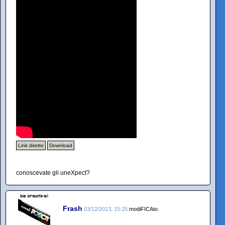
Link diretto
Download
conoscevate gli uneXpect?
Frash
03/12/2013, 15:25
modiFICAto