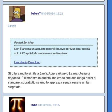
lelev*
04/03/2014, 18:21
0 punti
Posted By: Meg
Non è ancora un acquisto perché il nuovo cd "Museica" uscirà
solo il 22 aprile! Ma ovviamente lo diventerà!
Link diretto
Download
Struttura molto simile a
Limiti
,
Abiura di me
o
La marchetta di
popolino
. È il maestro in questo, ma credo che alla lunga rischi di
stancare, soprattutto se uno lo apprezza senza essere un fan
sfegatato.
sae
04/03/2014, 18:35