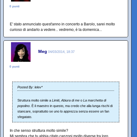
0 punti
E' stato annunciato quest'anno in concerto a Barolo, sarei molto
curioso di andarlo a vedere... vedremo, è la domenica...
Meg
04/03/2014, 18:37
0 punti
Posted By: lelev*
Struttura molto simile a
Limiti
,
Abiura di me
o
La marchetta di
popolino
. È il maestro in questo, ma credo che alla lunga rischi di
stancare, soprattutto se uno lo apprezza senza essere un fan
sfegatato.
In che senso struttura molto simile?
Mi sembra che tu abbia citato canzoni molto diverse tra loro...