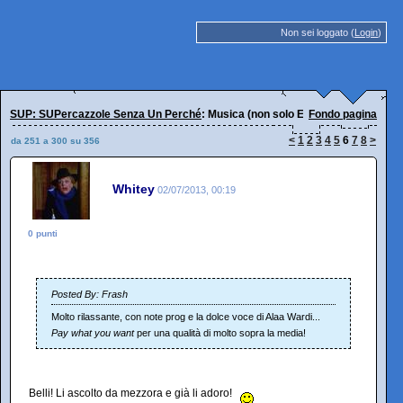
Non sei loggato (
Login
)
SUP: SUPercazzole Senza Un Perché
: Musica (non solo EELST!)
Fondo pagina
<
1
2
3
4
5
6
7
8
>
da 251 a 300 su 356
Whitey
02/07/2013, 00:19
0 punti
Posted By: Frash
Molto rilassante, con note prog e la dolce voce di Alaa Wardi...
Pay what you want
per una qualità di molto sopra la media!
Belli! Li ascolto da mezzora e già li adoro!