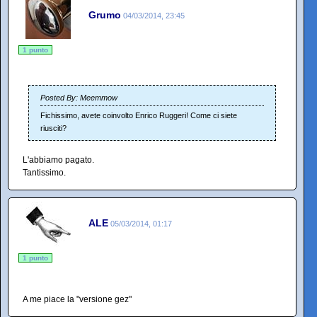
Grumo
04/03/2014, 23:45
1 punto
Posted By: Meemmow
Fichissimo, avete coinvolto Enrico Ruggeri! Come ci siete
riusciti?
L'abbiamo pagato.
Tantissimo.
ALE
05/03/2014, 01:17
1 punto
A me piace la "versione gez"