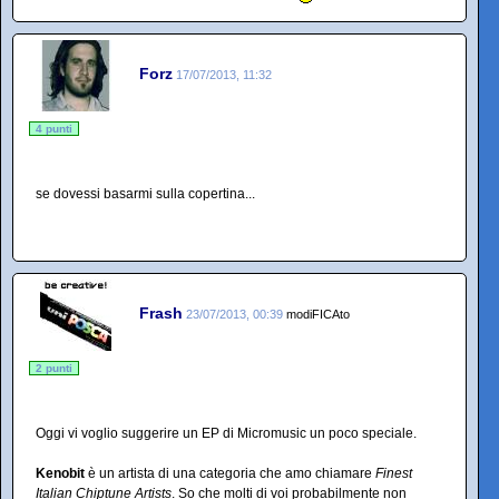
Forz
17/07/2013, 11:32
4 punti
se dovessi basarmi sulla copertina...
Frash
23/07/2013, 00:39
modiFICAto
2 punti
Oggi vi voglio suggerire un EP di Micromusic un poco speciale.
Kenobit
è un artista di una categoria che amo chiamare
Finest
Italian Chiptune Artists
. So che molti di voi probabilmente non