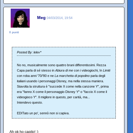
Meg
04/03/2014, 19:54
0 punti
Posted By: lelev*
No no, musicalmente sono quattro brani differentissimi. Rezza
Capa parla di sé stesso in
Abiura di me
con i videogiochi, In
Limiti
con roba anni '70/'80 e ne
La marchetta di popolino
parla degli
italiani usando i personaggi Disney, ma nella stessa maniera.
Stavolta la struttura è "succede X come nella canzone Y", prima
era "fanno X come il personaggio Disney Y" o "faccio X come il
videogioco Y". Il migliore in questo, per carità, ma...
Intendevo questo.
EDITato un po', sennò non si capiva.
Ah ok ho capito! ;)