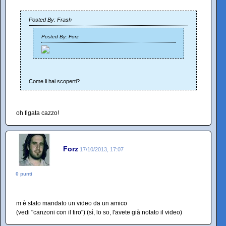
Posted By: Frash
Posted By: Forz
Come li hai scoperti?
oh figata cazzo!
Forz
17/10/2013, 17:07
0 punti
m è stato mandato un video da un amico
(vedi "canzoni con il tiro") (sì, lo so, l'avete già notato il video)