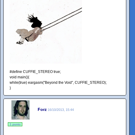
#define CUFFIE_STEREO true;
void main(){
while(true) eargasm("Beyond the Void", CUFFIE_STEREO);
}
Forz
16/10/2013, 15:44
1 punto