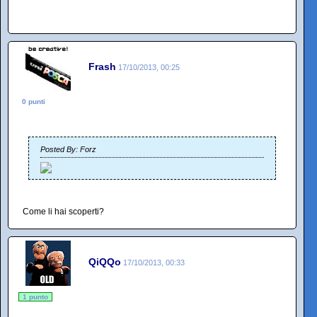
Frash
17/10/2013, 00:25
0 punti
Posted By: Forz
Come li hai scoperti?
QiQQo
17/10/2013, 00:33
1 punto