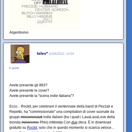
Argentovivo
lelev*
11/04/2012, 14:54
0 punti
Avete presente gli 883?
Avete presente le cover?
Avete presente la "scena indie italiana"?
Ecco... Rockit, per celebrare il ventennale della band di Pezzali e
Repetto, ha "commissionato" una compilation di cover suonate da
gruppi
misconosciuti
indie italiani (tra i quali i LavaLavaLove della
bionda
minorenne
Phlo) intitolata
Con
due
deca
. È in download
gratuito su
Rockit
, solo che in questo momento si scarica veloce...