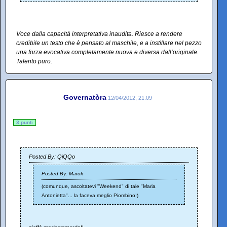
Voce dalla capacità interpretativa inaudita. Riesce a rendere
credibile un testo che è pensato al maschile, e a instillare nel pezzo
una forza evocativa completamente nuova e diversa dall’originale.
Talento puro.
Governatòra
12/04/2012, 21:09
3 punti
Posted By: QiQQo
Posted By: Marok
(comunque, ascoltatevi "Weekend" di tale "Maria
Antonietta"... la faceva meglio Piombino!)