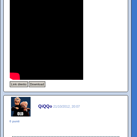
Link diretto
Download
QiQQo
21/10/2012, 20:07
0 punti