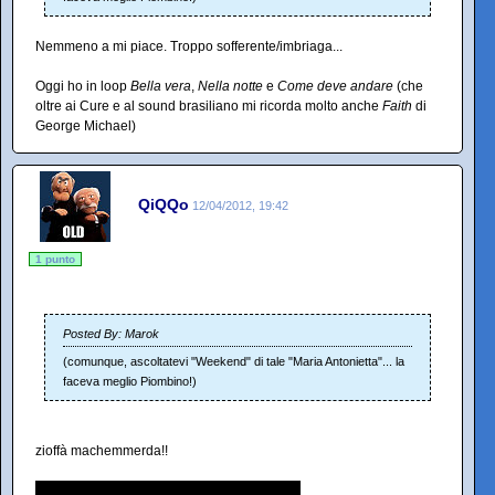
Nemmeno a mi piace. Troppo sofferente/imbriaga...
Oggi ho in loop
Bella vera
,
Nella notte
e
Come deve andare
(che
oltre ai Cure e al sound brasiliano mi ricorda molto anche
Faith
di
George Michael)
QiQQo
12/04/2012, 19:42
1 punto
Posted By: Marok
(comunque, ascoltatevi "Weekend" di tale "Maria Antonietta"... la
faceva meglio Piombino!)
zioffà machemmerda!!