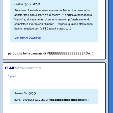
Posted By: EGMP93
Stavo ascoltando la nuova canzone dei Moderni, e quando ho
sentito "tra il dire e il fare c'è di mezzo...", sorridevo pensando a
"carro" e, sinceramente, ci sono rimasto un po' male sentendo
completare il verso con "il mare"... Poi però, qualche strofa dopo,
hanno rimediato con "e il"! Citano il maestro...:)
Link diretto
Download
però... che bella canzone di MEEEEEEEEEEEEEEEEERDA. :)
EGMP93
21/10/2012, 20:35
0 punti
Posted By: QiQQo
però... che bella canzone di MEEEEEEEEEEEEEEEEERDA.:)