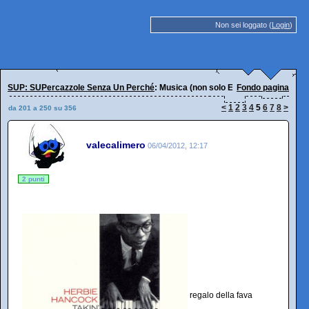
Non sei loggato (
Login
)
SUP: SUPercazzole Senza Un Perché
: Musica (non solo EELST!)
Fondo pagina
<
1
2
3
4
5
6
7
8
>
da 201 a 250 su 356
valecalimero
06/04/2012, 12:17
2 punti
regalo della fava