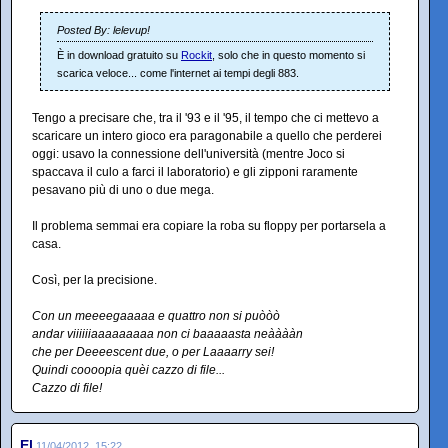
Posted By: lelevup!
È in download gratuito su
Rockit
, solo che in questo momento si
scarica veloce... come l'internet ai tempi degli 883.
Tengo a precisare che, tra il '93 e il '95, il tempo che ci mettevo a
scaricare un intero gioco era paragonabile a quello che perderei
oggi: usavo la connessione dell'università (mentre Joco si
spaccava il culo a farci il laboratorio) e gli zipponi raramente
pesavano più di uno o due mega.
Il problema semmai era copiare la roba su floppy per portarsela a
casa.
Così, per la precisione.
Con un meeeegaaaaa e quattro non si puòòò
andar viiiiiiaaaaaaaaa non ci baaaaasta neààààn
che per Deeeescent due, o per Laaaarry sei!
Quindi coooopia quèi cazzo di file...
Cazzo di file!
El
11/04/2012, 15:22