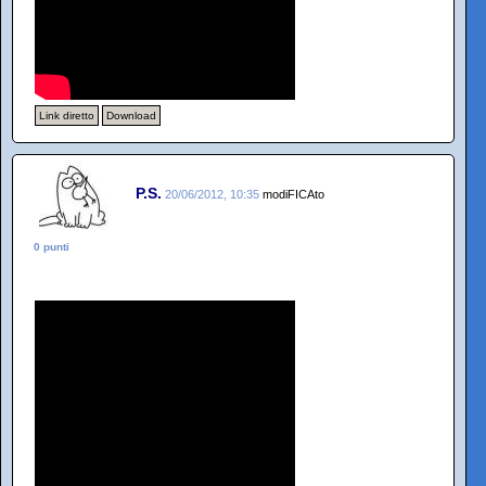
Link diretto
Download
P.S.
20/06/2012, 10:35
modiFICAto
0 punti