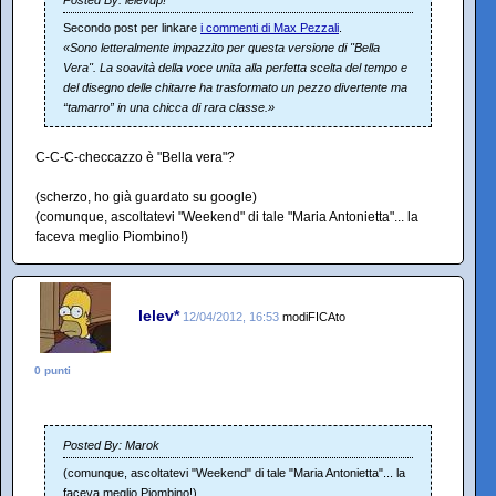
Posted By: lelevup!
Secondo post per linkare
i commenti di Max Pezzali
.
«Sono letteralmente impazzito per questa versione di "Bella
Vera". La soavità della voce unita alla perfetta scelta del tempo e
del disegno delle chitarre ha trasformato un pezzo divertente ma
“tamarro” in una chicca di rara classe.»
C-C-C-checcazzo è "Bella vera"?
(scherzo, ho già guardato su google)
(comunque, ascoltatevi "Weekend" di tale "Maria Antonietta"... la
faceva meglio Piombino!)
lelev*
12/04/2012, 16:53
modiFICAto
0 punti
Posted By: Marok
(comunque, ascoltatevi "Weekend" di tale "Maria Antonietta"... la
faceva meglio Piombino!)