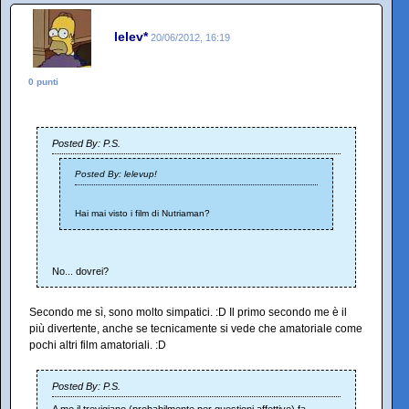
lelev*
20/06/2012, 16:19
0 punti
Posted By: P.S.
Posted By: lelevup!
Hai mai visto i film di Nutriaman?
No... dovrei?
Secondo me sì, sono molto simpatici. :D Il primo secondo me è il
più divertente, anche se tecnicamente si vede che amatoriale come
pochi altri film amatoriali. :D
Posted By: P.S.