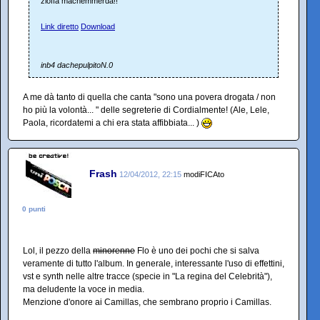
zioffà machemmerda!!
Link diretto
Download
inb4 dachepulpitoN.0
A me dà tanto di quella che canta "sono una povera drogata / non
ho più la volontà... " delle segreterie di Cordialmente! (Ale, Lele,
Paola, ricordatemi a chi era stata affibbiata... )
Frash
12/04/2012, 22:15
modiFICAto
0 punti
Lol, il pezzo della
minorenne
Flo è uno dei pochi che si salva
veramente di tutto l'album. In generale, interessante l'uso di effettini,
vst e synth nelle altre tracce (specie in "La regina del Celebrità"),
ma deludente la voce in media.
Menzione d'onore ai Camillas, che sembrano proprio i Camillas.