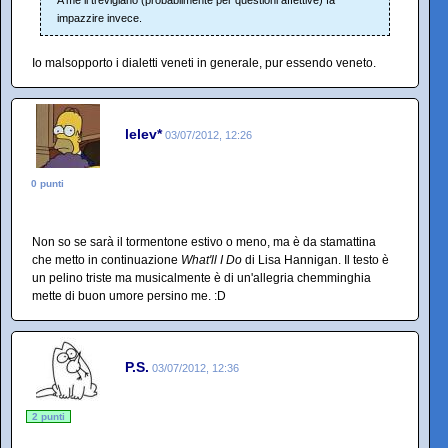
A me il trevigiano (probabilmente per questioni affettive) fa
impazzire invece.
Io malsopporto i dialetti veneti in generale, pur essendo veneto.
lelev*
03/07/2012, 12:26
0 punti
Non so se sarà il tormentone estivo o meno, ma è da stamattina
che metto in continuazione
What'll I Do
di Lisa Hannigan. Il testo è
un pelino triste ma musicalmente è di un'allegria chemminghia
mette di buon umore persino me. :D
P.S.
03/07/2012, 12:36
2 punti