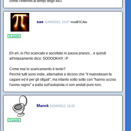
come l'internet ai tempi degli 883.
sae
11/04/2012, 15:07
modiFICAto
6 punti
Eh eh, io l'ho scaricato e ascoltato in pausa pranzo... e quindi
all'intasamento dico: SOOOOKA!!! :-P
Come mai lo scaricamento è lento?
Perchè tutti sono indie, alternative e dicono che "il mainstream fa
cagare ed è per gli sfigati", ma intanto sotto sotto con "hanno ucciso
l'uomo ragno" a palla sull'autopista ci son andati pure loro.
Marok
11/04/2012, 15:22
2 punti