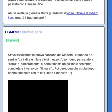
passato con Damien Rice.
Ah, se avete la giornata storta guardatevi il
video ufficiale di
What'll
I do
, tornerà il buonumore! :)
EGMP93
21/10/2012, 20:00
1 punto
Stavo ascoltando la nuova canzone dei Moderni, e quando ho
sentito "tra il dire e il fare c'è di mezzo...", sorridevo pensando a
"carro" e, sinceramente, ci sono rimasto un po' male sentendo
completare il verso con "il mare"... Poi però, qualche strofa dopo,
hanno rimediato con "e il"! Citano il maestro... :)