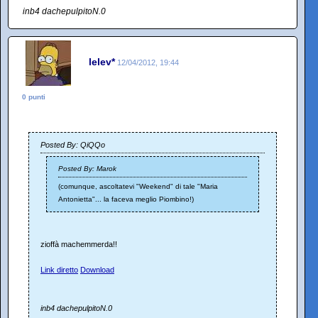
inb4 dachepulpitoN.0
lelev*
12/04/2012, 19:44
0 punti
Posted By: QiQQo
Posted By: Marok
(comunque, ascoltatevi "Weekend" di tale "Maria
Antonietta"... la faceva meglio Piombino!)
zioffà machemmerda!!
Link diretto
Download
inb4 dachepulpitoN.0