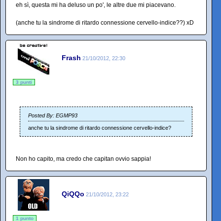
eh sì, questa mi ha deluso un po', le altre due mi piacevano.
(anche tu la sindrome di ritardo connessione cervello-indice??) xD
Frash
21/10/2012, 22:30
3 punti
Posted By: EGMP93
anche tu la sindrome di ritardo connessione cervello-indice?
Non ho capito, ma credo che capitan ovvio sappia!
QiQQo
21/10/2012, 23:22
1 punto