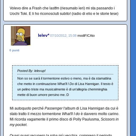
Volevo dire a Frash che lastfm (riesumato ieri) mi sta passando i
Uochi Toki. E li ho riconosciuti subito! (radio di elio e le storie tese)
lelev*
07/10/2012, 15:08
modiFICAto
0 punti
Posted By: lelevup!
Non so se sarà il tormentone estivo o meno, ma è da stamattina
che metto in continuazione
What'll I Do
di Lisa Hannigan. Il testo è
un pelino triste ma musicalmente è di un'allegria chemminghia
mette di buon umore persino me.:D
Mi autoquoto perché
Passenger
l'album di Lisa Hannigan da cui è
stato tratto il mezzo tormentone
What'll I do
è davvero molto carino.
Mi ricorda vagamente il primo disco di Polly Paulusma,
Scissors in
my pocket
.
Quasi quasi recupero la roba più vecchia, compreso il periodo