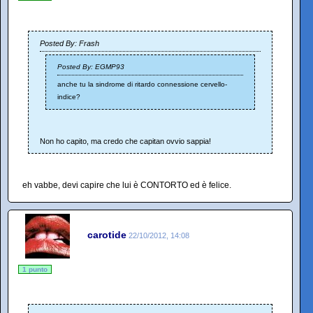
Posted By: Frash
Posted By: EGMP93
anche tu la sindrome di ritardo connessione cervello-
indice?
Non ho capito, ma credo che capitan ovvio sappia!
eh vabbe, devi capire che lui è CONTORTO ed è felice.
carotide
22/10/2012, 14:08
1 punto