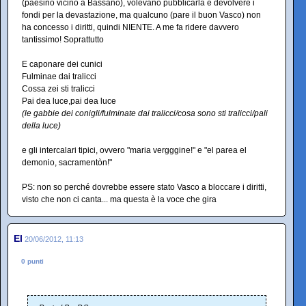
(paesino vicino a Bassano), volevano pubblicarla e devolvere i
fondi per la devastazione, ma qualcuno (pare il buon Vasco) non
ha concesso i diritti, quindi NIENTE. A me fa ridere davvero
tantissimo! Soprattutto
E caponare dei cunici
Fulminae dai tralicci
Cossa zei sti tralicci
Pai dea luce,pai dea luce
(le gabbie dei conigli/fulminate dai tralicci/cosa sono sti tralicci/pali
della luce)
e gli intercalari tipici, ovvero "maria vergggine!" e "el parea el
demonio, sacramentòn!"
PS: non so perché dovrebbe essere stato Vasco a bloccare i diritti,
visto che non ci canta... ma questa è la voce che gira
El
20/06/2012, 11:13
0 punti