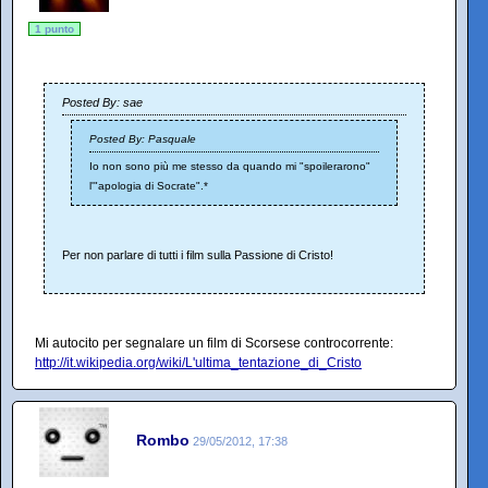
1 punto
Posted By: sae
Posted By: Pasquale
Io non sono più me stesso da quando mi "spoilerarono"
l'"apologia di Socrate".*
Per non parlare di tutti i film sulla Passione di Cristo!
Mi autocito per segnalare un film di Scorsese controcorrente:
http://it.wikipedia.org/wiki/L'ultima_tentazione_di_Cristo
Rombo
29/05/2012, 17:38