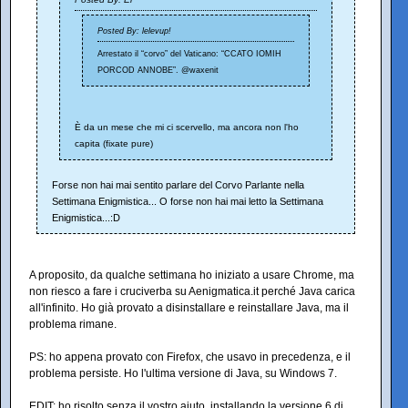
Posted By: lelevup!
Arrestato il “corvo” del Vaticano: “CCATO IOMIH
PORCOD ANNOBE”. @waxenit
È da un mese che mi ci scervello, ma ancora non l'ho
capita (fixate pure)
Forse non hai mai sentito parlare del Corvo Parlante nella
Settimana Enigmistica... O forse non hai mai letto la Settimana
Enigmistica...:D
A proposito, da qualche settimana ho iniziato a usare Chrome, ma
non riesco a fare i cruciverba su Aenigmatica.it perché Java carica
all'infinito. Ho già provato a disinstallare e reinstallare Java, ma il
problema rimane.
PS: ho appena provato con Firefox, che usavo in precedenza, e il
problema persiste. Ho l'ultima versione di Java, su Windows 7.
EDIT: ho risolto senza il vostro aiuto, installando la versione 6 di