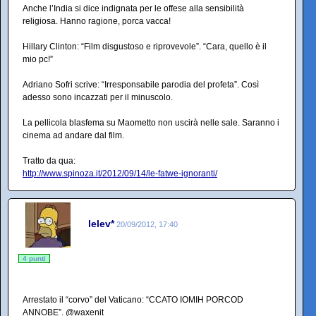
Anche l’India si dice indignata per le offese alla sensibilità
religiosa. Hanno ragione, porca vacca!
Hillary Clinton: “Film disgustoso e riprovevole”. “Cara, quello è il
mio pc!”
Adriano Sofri scrive: “Irresponsabile parodia del profeta”. Così
adesso sono incazzati per il minuscolo.
La pellicola blasfema su Maometto non uscirà nelle sale. Saranno i
cinema ad andare dal film.
Tratto da qua:
http://www.spinoza.it/2012/09/14/le-fatwe-ignoranti/
lelev*
20/09/2012, 17:40
4 punti
Arrestato il “corvo” del Vaticano: “CCATO IOMIH PORCOD
ANNOBE”. @waxenit