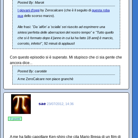
Posted By: Marok
I giovani d'oggi
by Zerocalcare (che è il seguito di
questa roba
qua
dello scorso marzo).
Alle frasi:
"Da 'aifòn' a 'scialla' sei riuscito ad esprimere una
sintesi perfetta delle aberrazioni del nostro tempo"
e
"Tutto quello
che si è formato dopo il [anno in cui lui ha fatto 18 anni] è marcio,
corrotto, infetto!"
, 92 minuti di applausi!
Con questo episodio si è superato. Mi stupisco che ci sia gente che
ancora dice...
Posted By: carotide
A me ZeroCalcare non piace granchè
sae
23/07/2012, 14:36
2 punti
A me ha fatto capottare Ken-shiro che cita Mario Brega di un film di