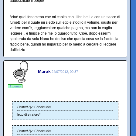
addocchiato il polpo!
*cioè quel fenomeno che mi capita con i libri belli e con un sacco di
fumetti per il quale mi siedo sul letto e sfoglio il volume, giusto per
vedere com'è, leggiucchiare qualche pagina, ma non lo voglio
leggere... e finisce che me lo guardo tutto. Cioè, dopo essermi
spoilerata da sola Nana ho deciso che questa cosa se la faccio, la
faccio bene, quindi ho imparato per lo meno a cercare di leggere
dall'inizio.
Marok
24/07/2012, 00:37
1 punto
Posted By: Choolaudia
letto di straforo*
Posted By: Choolaudia