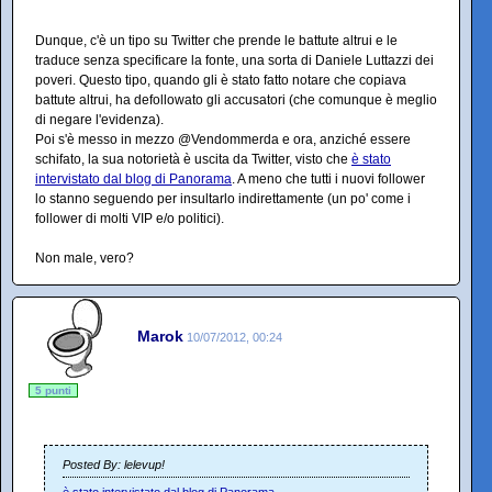
Dunque, c'è un tipo su Twitter che prende le battute altrui e le
traduce senza specificare la fonte, una sorta di Daniele Luttazzi dei
poveri. Questo tipo, quando gli è stato fatto notare che copiava
battute altrui, ha defollowato gli accusatori (che comunque è meglio
di negare l'evidenza).
Poi s'è messo in mezzo @Vendommerda e ora, anziché essere
schifato, la sua notorietà è uscita da Twitter, visto che
è stato
intervistato dal blog di Panorama
. A meno che tutti i nuovi follower
lo stanno seguendo per insultarlo indirettamente (un po' come i
follower di molti VIP e/o politici).
Non male, vero?
Marok
10/07/2012, 00:24
5 punti
Posted By: lelevup!