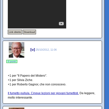
Link diretto
Download
[u]
25/10/2012, 11:06
3 punti
+1 per "Il Papero del Mistero".
+1 per Silvia Ziche.
+1 per Roberto Gagnor, che non conoscevo.
Il fumetto pullula. Cinque lezioni per giovani fumettisti.
Da leggere,
molto interessante.