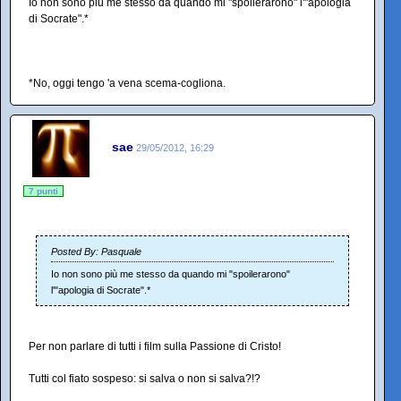
Io non sono più me stesso da quando mi "spoilerarono" l'"apologia
di Socrate".*
*No, oggi tengo 'a vena scema-cogliona.
sae
29/05/2012, 16:29
7 punti
Posted By: Pasquale
Io non sono più me stesso da quando mi "spoilerarono"
l'"apologia di Socrate".*
Per non parlare di tutti i film sulla Passione di Cristo!
Tutti col fiato sospeso: si salva o non si salva?!?