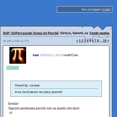
Non sei loggato (
Login
)
SUP: SUPercazzole Senza Un Perché
: Strisce, fumetti, satira, Luttazzi
Fondo pagina
<
1
2
3
4
5
6
7
8
...
16
>
da 201 a 250 su 772
sae
29/05/2012, 08:56
modiFICAto
5 punti
Posted By: carotide
A me ZeroCalcare non piace granchè
Eresia!
Signore perdonala perchè non sa quello che dice!
:-P