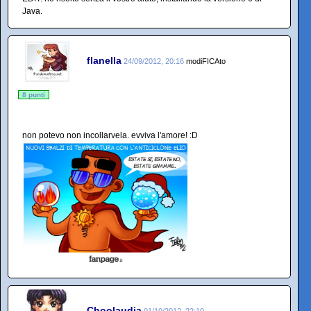
Java.
flanella
24/09/2012, 20:16
modiFICAto
8 punti
non potevo non incollarvela. evviva l'amore! :D
Choolaudia
01/10/2012, 22:19