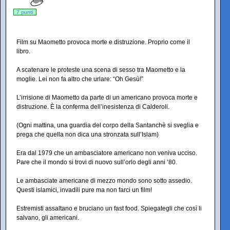
7 punti
Film su Maometto provoca morte e distruzione. Proprio come il
libro.
A scatenare le proteste una scena di sesso tra Maometto e la
moglie. Lei non fa altro che urlare: “Oh Gesù!”
L’irrisione di Maometto da parte di un americano provoca morte e
distruzione. È la conferma dell’inesistenza di Calderoli.
(Ogni mattina, una guardia del corpo della Santanchè si sveglia e
prega che quella non dica una stronzata sull’Islam)
Era dal 1979 che un ambasciatore americano non veniva ucciso.
Pare che il mondo si trovi di nuovo sull’orlo degli anni ’80.
Le ambasciate americane di mezzo mondo sono sotto assedio.
Questi islamici, invadili pure ma non farci un film!
Estremisti assaltano e bruciano un fast food. Spiegategli che così li
salvano, gli americani.