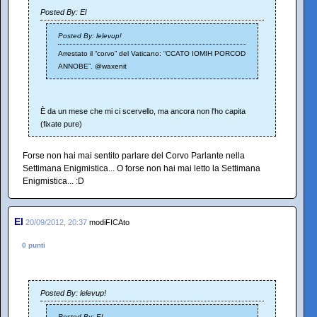
Posted By: El
Posted By: lelevup!
Arrestato il “corvo” del Vaticano: “CCATO IOMIH PORCOD
ANNOBE”. @waxenit
È da un mese che mi ci scervello, ma ancora non l'ho capita
(fixate pure)
Forse non hai mai sentito parlare del Corvo Parlante nella
Settimana Enigmistica... O forse non hai mai letto la Settimana
Enigmistica... :D
El
20/09/2012, 20:37
modiFICAto
0 punti
Posted By: lelevup!
Posted By: El