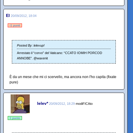
El
20/09/2012, 18:04
-1 punti
Posted By: lelevup!
Arrestato il “corvo” del Vaticano: “CCATO IOMIH PORCOD
ANNOBE”. @waxenit
È da un mese che mi ci scervello, ma ancora non l'ho capita (fixate
pure)
lelev*
20/09/2012, 18:29
modiFICAto
1 punto