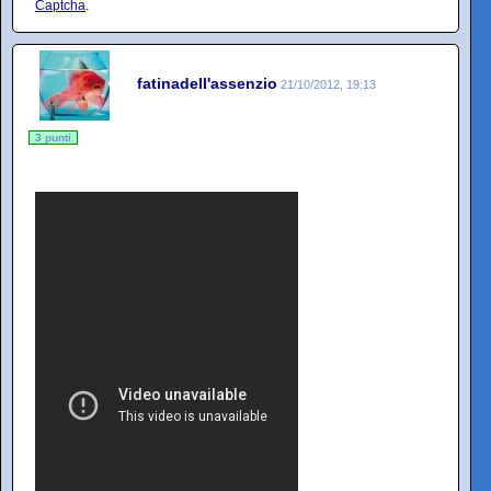
Captcha
.
fatinadell'assenzio
21/10/2012, 19:13
3 punti