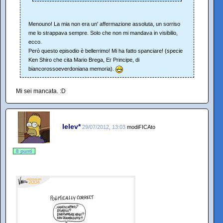
Menouno! La mia non era un' affermazione assoluta, un sorriso
me lo strappava sempre. Solo che non mi mandava in visibilio,
ecco.
Però questo episodio è bellerrimo! Mi ha fatto spanciare! (specie
Ken Shiro che cita Mario Brega, Er Principe, di
biancorossoeverdoniana memoria).
Mi sei mancata. :D
lelev*
29/07/2012, 13:03
modiFICAto
8 punti