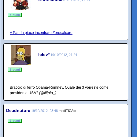
5 punti
A Panda piace incontrare Zerocalcare
lelev*
19/10/2012, 21:24
3 punti
Braccio di ferro Obama-Romney. Quale dei 3 vorreste come
presidente USA?
(@filipio_)
Deadnature
19/10/2012, 23:48
modiFICAto
3 punti