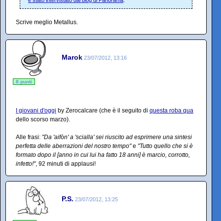
è stato intervistato dal blog di Panorama
.
Scrive meglio Metallus.
Marok
23/07/2012, 13:16
8 punti
I giovani d'oggi
by Zerocalcare (che è il seguito di
questa roba qua
dello scorso marzo).
Alle frasi:
"Da 'aifòn' a 'scialla' sei riuscito ad esprimere una sintesi
perfetta delle aberrazioni del nostro tempo"
e
"Tutto quello che si è
formato dopo il [anno in cui lui ha fatto 18 anni] è marcio, corrotto,
infetto!"
, 92 minuti di applausi!
P.S.
23/07/2012, 13:25