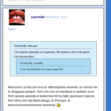
carotide
23/07/2012, 22:17
0 punti
Posted By: lelevup!
Con questo episodio si è superato. Mi stupisco che ci sia gente
che ancora dice...
Posted By: carotide
A me ZeroCalcare non piace granchè
Menouno! La mia non era un' affermazione assoluta, un sorriso me
lo strappava sempre. Solo che non mi mandava in visibilio, ecco.
Però questo episodio è bellerrimo! Mi ha fatto spanciare! (specie
Ken Shiro che cita Mario Brega, Er Principe, di
biancorossoeverdoniana memoria).