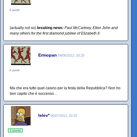
0 punti
(actually not so)
breaking news:
Paul McCartney, Elton John and
many others for the first diamond jubilee of Elizabeth II.
Ermopan
04/06/2012, 20:25
0 punti
Ma che era tutto quel casino per la festa della Repubblica? Non ho
ben capito che è successo...
lelev*
06/07/2012, 20:20
1 punto