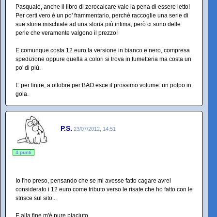
Pasquale, anche il libro di zerocalcare vale la pena di essere letto!
Per certi vero è un po' frammentario, perchè raccoglie una serie di
sue storie mischiate ad una storia più intima, però ci sono delle
perle che veramente valgono il prezzo!
E comunque costa 12 euro la versione in bianco e nero, compresa
spedizione oppure quella a colori si trova in fumetteria ma costa un
po' di più.
E per finire, a ottobre per BAO esce il prossimo volume: un polpo in
gola.
P.S.
23/07/2012, 14:51
4 punti
Io l'ho preso, pensando che se mi avesse fatto cagare avrei
considerato i 12 euro come tributo verso le risate che ho fatto con le
strisce sul sito...
E alla fine m'è pure piaciuto.