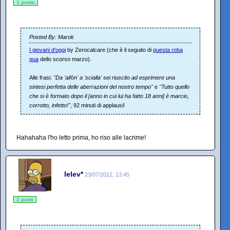
1 punto
Posted By: Marok
I giovani d'oggi
by Zerocalcare (che è il seguito di
questa roba
qua
dello scorso marzo).
Alle frasi:
"Da 'aifòn' a 'scialla' sei riuscito ad esprimere una
sintesi perfetta delle aberrazioni del nostro tempo"
e
"Tutto quello
che si è formato dopo il [anno in cui lui ha fatto 18 anni] è marcio,
corrotto, infetto!"
, 92 minuti di applausi!
Hahahaha l'ho letto prima, ho riso alle lacrime!
lelev*
23/07/2012, 13:45
2 punti