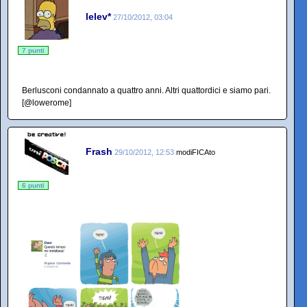
lelev*
27/10/2012, 03:04
7 punti
Berlusconi condannato a quattro anni. Altri quattordici e siamo pari.
[@lowerome]
Frash
29/10/2012, 12:53
modiFICAto
6 punti