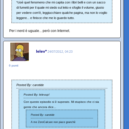
*cioè quel fenomeno che mi capita con i libri belli e con un sacco
di fumetti per il quale mi siedo sul letto e sfoglio il volume, giusto
per vedere com'è, leggiucchiare qualche pagina, ma non lo voglio
leggere... e finisce che me lo guardo tutto.
Per i nerd è uguale... però con Internet.
lelev*
24/07/2012, 04:23
0 punti
Posted By: carotide
Posted By: lelevup!
Con questo episodio si è superato. Mi stupisco che ci sia
gente che ancora dice...
Posted By: carotide
A me ZeroCalcare non piace granchè