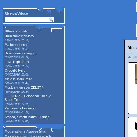
Ricerca Veloce
Ultime cazzate
Dalla radio e dalla tv
(29/07/2026, 13:26)
Ma buongiorno!
9k+: 
(23/07/2026, 16:31)
Diversamente auguri!
da 38
(23/07/2026, 02:19)
Fave Night 2026
(12/07/2026, 15:17)
Orgoglio Nerd
(04/07/2026, 15:00)
elio e le storie tese
(03/07/2026, 13:47)
Musica (non solo EELST!)
(26/06/2026, 14:34)
EELSTRPG: il gioco su Elio e le
Storie Tese
(25/06/2026, 14:15)
PercFest a Laigueja!
(12/06/2026, 01:18)
Strisce, fumetti, satira, Luttazzi
(04/06/2026, 14:58)
Moderazione Autogestita
Ma soprattutto... che cazzo è la