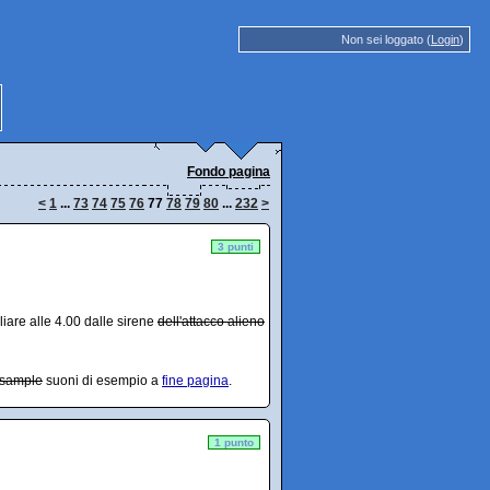
Non sei loggato (
Login
)
Fondo pagina
<
1
...
73
74
75
76
77
78
79
80
...
232
>
3 punti
iare alle 4.00 dalle sirene
dell'attacco alieno
sample
suoni di esempio a
fine pagina
.
1 punto