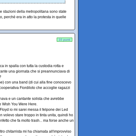
e stazioni della metropolitana sono state
, perchè era in atto la protesta in quelle
10 punti
a in spalla con tutta la custodia rotta e
urante una giornata che si preannunciava di
?
one) con una band (di cui alla fine conoscevo
a cooperativa Fiordiloto che accoglie ragazzi
gnava e un cantante solista che avrebbe
t e Wish You Were Here.
 Floyd io mi sarei messa il felpone dei Led
 volevo stare troppo in tinta unita, quindi ho
nfetto che fa molto trash... ma forse anche un
tro chitarrista mi ha chiamata all'improvviso