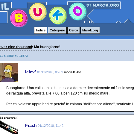
Indice
Categorie
Cerca
Marok.org
over nine thousand
: Ma buongiorno!
01 a 3850 su 11573
lelev*
01/12/2010, 05:09
modiFICAto
Buongiorno! Una volta tanto che riesco a dormire decentemente mi faccio svegl
dell'acqua alta, prevista alle 7.00 a ben 120 cm sul medio mare.
Per chi volesse approfondire perché le chiamo "dell'attacco alieno", scaricate i
Frash
01/12/2010, 11:42