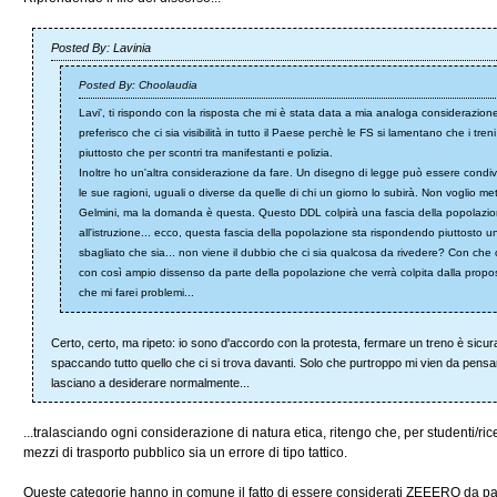
Posted By: Lavinia
Posted By: Choolaudia
Lavi', ti rispondo con la risposta che mi è stata data a mia analoga considerazione:
preferisco che ci sia visibilità in tutto il Paese perchè le FS si lamentano che i tren
piuttosto che per scontri tra manifestanti e polizia.
Inoltre ho un'altra considerazione da fare. Un disegno di legge può essere condivi
le sue ragioni, uguali o diverse da quelle di chi un giorno lo subirà. Non voglio m
Gelmini, ma la domanda è questa. Questo DDL colpirà una fascia della popolazione
all'istruzione... ecco, questa fascia della popolazione sta rispondendo piuttosto u
sbagliato che sia... non viene il dubbio che ci sia qualcosa da rivedere? Con che 
con così ampio dissenso da parte della popolazione che verrà colpita dalla propo
che mi farei problemi...
Certo, certo, ma ripeto: io sono d'accordo con la protesta, fermare un treno è sicuram
spaccando tutto quello che ci si trova davanti. Solo che purtroppo mi vien da pensare
lasciano a desiderare normalmente...
...tralasciando ogni considerazione di natura etica, ritengo che, per studenti/ric
mezzi di trasporto pubblico sia un errore di tipo tattico.
Queste categorie hanno in comune il fatto di essere considerati ZEEERO da par