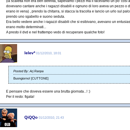
(la scaletta non era ben definita, sapevamo i pezzi ma li facevamo un po' così
dovevano cantare anche i ragazzi disabili e ognuno di loro aveva un pezzo 
erano in vena) , prendo la chitarra, si stacca la tracolla e lancio un urlo 
prendo uno sgabello e suono seduta.
Era bello vedere anche i ragazzi disabili che si esibivano, avevano un entusi
erano molto determinati...
A presto il dvd e nel frattempo vedo di recuperare qualche foto!
lelev*
01/12/2010, 18:01
Posted By: Arj Ranpa
Buongiorno! [CUTTONE]
E pensare che doveva essere una brutta giornata...! :)
Per il resto: figata!
QiQQo
01/12/2010, 21:43