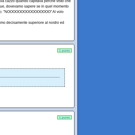
 alla cazzo quando capitava perchè visto che
o due, dovevamo sapere se in quel momento
sul palco: "NOOOOOOOOOOOOOOOO" Al volo
asmo decisamente superiore al nostro ed
1 punto
1 punto