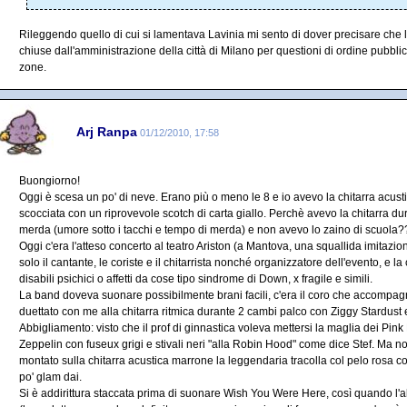
Rileggendo quello di cui si lamentava Lavinia mi sento di dover precisare che l
chiuse dall'amministrazione della città di Milano per questioni di ordine pubblico
zone.
Arj Ranpa
01/12/2010, 17:58
Buongiorno!
Oggi è scesa un po' di neve. Erano più o meno le 8 e io avevo la chitarra acustic
scocciata con un riprovevole scotch di carta giallo. Perchè avevo la chitarra d
merda (umore sotto i tacchi e tempo di merda) e non avevo lo zaino di scuola?
Oggi c'era l'atteso concerto al teatro Ariston (a Mantova, una squallida imitazi
solo il cantante, le coriste e il chitarrista nonché organizzatore dell'evento, e l
disabili psichici o affetti da cose tipo sindrome di Down, x fragile e simili.
La band doveva suonare possibilmente brani facili, c'era il coro che accompa
duettato con me alla chitarra ritmica durante 2 cambi palco con Ziggy Stardus
Abbigliamento: visto che il prof di ginnastica voleva mettersi la maglia dei Pink
Zeppelin con fuseux grigi e stivali neri "alla Robin Hood" come dice Stef. Ma non
montato sulla chitarra acustica marrone la leggendaria tracolla col pelo rosa co
po' glam dai.
Si è addirittura staccata prima di suonare Wish You Were Here, così quando l'al