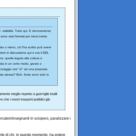
 visibilità. Tutto qui. E sinceramente
i sono stati fermati per mezz'oretta
so o meno, chi l'ha scritto può avere
ettere in discussione
qui
e
ora
il DDL
, quella legata alla cultura e
nita in un certo modo, giusto o
coraggio voti "sì" ad una proposta
sta stessa? Boh, forse sono solo io
ente meglio rispetto a guerriglie inutili
 che i nostri trasporti pubblici già
ercatori/insegnanti in sciopero, paralizzare i
te di chi, in questo momento, ha potere