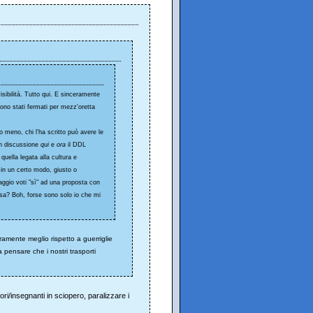
isibilità. Tutto qui. E sinceramente
 sono stati fermati per mezz'oretta
o meno, chi l'ha scritto può avere le
 in discussione
qui
e
ora
il DDL
uella legata alla cultura e
a in un certo modo, giusto o
aggio voti "sì" ad una proposta con
ssa? Boh, forse sono solo io che mi
ramente meglio rispetto a guerriglie
 pensare che i nostri trasporti
ori/insegnanti in sciopero, paralizzare i