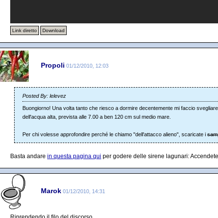
Link diretto
Download
Propoli
01/12/2010, 12:03
Posted By: lelevez
Buongiorno! Una volta tanto che riesco a dormire decentemente mi faccio svegliare 
dell'acqua alta, prevista alle 7.00 a ben 120 cm sul medio mare.
Per chi volesse approfondire perché le chiamo "dell'attacco alieno", scaricate i
sam
Basta andare
in questa pagina qui
per godere delle sirene lagunari: Accendete 
Marok
01/12/2010, 14:31
Riprendendo il filo del discorso...