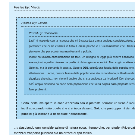
Posted By: Marok
Posted By: Lavinia
Posted By: Choolaudia
Lavi', ti rispondo con la risposta che mi è stata data a mia analoga considerazione: v
preferisco che ci sia visibilità in tutto il Paese perchè le FS si lamentano che i treni
piuttosto che per scontri tra manifestanti e polizia.
Inoltre ho un'altra considerazione da fare. Un disegno di legge può essere condiviso 
sue ragioni, uguali o diverse da quelle di chi un giorno lo subirà. Non voglio mettere
Gelmini, ma la domanda è questa. Questo DDL colpirà una fascia della popolazione, q
all'istruzione... ecco, questa fascia della popolazione sta rispondendo piuttosto unit
sbagliato che sia... non viene il dubbio che ci sia qualcosa da rivedere? Con che cor
così ampio dissenso da parte della popolazione che verrà colpita dalla proposta ste
farei problemi...
Certo, certo, ma ripeto: io sono d'accordo con la protesta, fermare un treno è sicu
inutili spaccando tutto quello che ci si trova davanti. Solo che purtroppo mi vien da
pubblici già lasciano a desiderare normalmente...
...tralasciando ogni considerazione di natura etica, ritengo che, per studenti/ricercat
mezzi di trasporto pubblico sia un errore di tipo tattico.