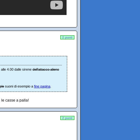
2 punti
alle 4.00 dalle sirene
dell'attacco alieno
ple
suoni di esempio a
fine pagina
.
le casse a palla!
2 punti