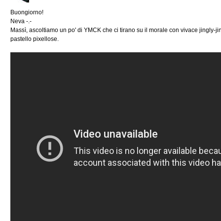
Buongiorno!
Neva -.-
Massì, ascoltiamo un po' di YMCK che ci tirano su il morale con vivace jingly-jingl
pastello pixellose.