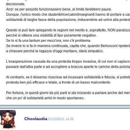
decisionale.
Anzi: se per assurdo funzionassero bene, al limite farebbero paura.
Dunque, l'unico modo che studenti/ricercatori/insegnanti hanno di portare a cas
solidarietà di larghe fasce della popolazione, inducendole ad unirsi alla protes
Questo si può fare spiegando le ragioni nel merito e, soprattutto, NON paralizz
perché si ottiene una visibilità di tipo puramente negativo.
Se lo si fa una tantum per mezz'ora, non c'è problema.
Se invece lo si fa in maniera continuata, capita che, quando Berlusconi ripeter
a chiavare perché le ragazze d'oggi meritano, starà simpatico.
L'esasperazione causata da una protesta troppo invasiva, di cui non si capisco
passare dall'altra parte e ad accogliere a braccia aperte le cariche della poliz
Al contrario, se il dissenso riuscisse ad incassare solidarietà e fiducia, si pot
protesta ben più efficace e letale, a fronte di un basso malcontento.
Per fortuna, in questi giorni da più parti si sta iniziando a parlare anche del me
che un po' di solidarietà arrivi in modo spontaneo.
Choolaudia
01/12/2010, 14:39