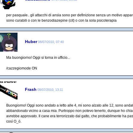
per pasquale.. gli attacchi di ansia sono per definizione senza un motivo appar
sono curabili o con le benzodiazepine (cit) o con la sola psicoterapia
Huber
08/07/2010, 07:40
Ma buongiorno! Oggi si torna in ufficio...
/cazzegiomode ON
Frash
08/07/2010, 13:11
Buongiorno! Oggi sono andato a letto alle 4, mi sono alzato alle 12, sono anda
abbandonato vicino a casa mia. Purtroppo non potevo tenerlo, dunque ho chiama
avrebbe approvato. Il cane era terrorizzato dal gatto, che probabilmente ha pass
così O_ò.