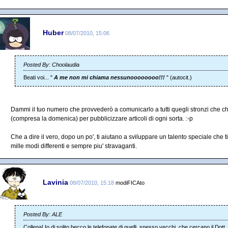
Huber
08/07/2010, 15:06
Posted By: Choolaudia
Beati voi... "
A me non mi chiama nessunoooooooo!!!
" (autocit.)
Dammi il tuo numero che provvederò a comunicarlo a tutti quegli stronzi che ch
(compresa la domenica) per pubblicizzare articoli di ogni sorta. :-p
Che a dire il vero, dopo un po', ti aiutano a sviluppare un talento speciale che
mille modi differenti e sempre piu' stravaganti.
Lavinia
08/07/2010, 15:18
modiFICAto
Posted By: ALE
Collega! Io di solito becco le telefonate di quelli, spesso vecchi, che cercano il Dott. 