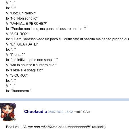
V: "..."
Io: "..."
V: "Dott. C***iello?"
Io "No! Non sono io"
V: "UAN'M... E PERCHE'?"
Io: "Perché non lo so, ma penso di essere un altro."
V: "SICURO?"
Io: "Guardi, adesso vedo un poco sul certificato di nascita ma penso proprio di 
V: "Eh, GUARDATE!"
Io: "..."
V: "Pronto?"
Io: "...effettivamente non sono io."
V: "Ma io ho fatto il numero suo!"
Io "Forse si è sbagliato"
V: "SICURO?"
Io: "..."
V: "..."
Io: "Buonasera."
Choolaudia
08/07/2010, 15:02
modiFICAto
Beati voi... "
A me non mi chiama nessunoooooooo!!!
" (autocit.)