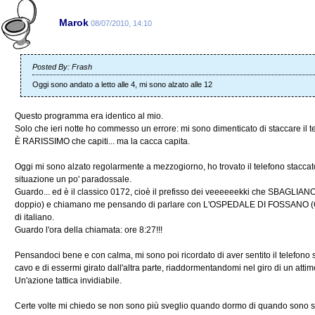
Marok
08/07/2010, 14:10
Posted By: Frash
Oggi sono andato a letto alle 4, mi sono alzato alle 12
Questo programma era identico al mio.
Solo che ieri notte ho commesso un errore: mi sono dimenticato di staccare il t
È RARISSIMO che capiti... ma la cacca capita.
Oggi mi sono alzato regolarmente a mezzogiorno, ho trovato il telefono stacca
situazione un po' paradossale.
Guardo... ed è il classico 0172, cioè il prefisso dei veeeeeekki che SBAGLI
doppio) e chiamano me pensando di parlare con L'OSPEDALE DI FOSSANO (CN
di italiano.
Guardo l'ora della chiamata: ore 8:27!!!
Pensandoci bene e con calma, mi sono poi ricordato di aver sentito il telefono sq
cavo e di essermi girato dall'altra parte, riaddormentandomi nel giro di un attim
Un'azione tattica invidiabile.
Certe volte mi chiedo se non sono più sveglio quando dormo di quando sono sve