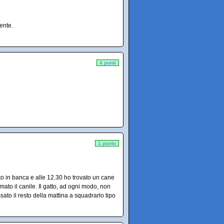
ente.
4 punti
1 punto
to in banca e alle 12.30 ho trovato un cane
to il canile. Il gatto, ad ogni modo, non
ato il resto della mattina a squadrarlo tipo