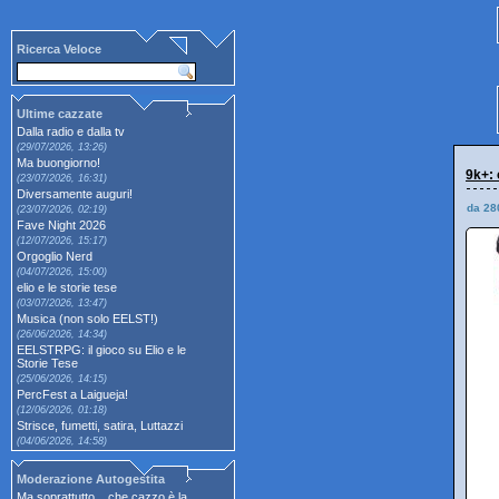
Ricerca Veloce
Ultime cazzate
Dalla radio e dalla tv
(29/07/2026, 13:26)
Ma buongiorno!
9k+: 
(23/07/2026, 16:31)
Diversamente auguri!
da 28
(23/07/2026, 02:19)
Fave Night 2026
(12/07/2026, 15:17)
Orgoglio Nerd
(04/07/2026, 15:00)
elio e le storie tese
(03/07/2026, 13:47)
Musica (non solo EELST!)
(26/06/2026, 14:34)
EELSTRPG: il gioco su Elio e le
Storie Tese
(25/06/2026, 14:15)
PercFest a Laigueja!
(12/06/2026, 01:18)
Strisce, fumetti, satira, Luttazzi
(04/06/2026, 14:58)
Moderazione Autogestita
Ma soprattutto... che cazzo è la