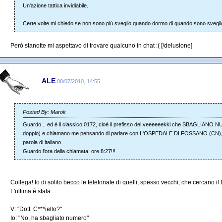
Un'azione tattica invidiabile.
Certe volte mi chiedo se non sono più sveglio quando dormo di quando sono sveglio.
Però stanotte mi aspettavo di trovare qualcuno in chat :( [/delusione]
ALE
08/07/2010, 14:55
Posted By: Marok
Guardo... ed è il classico 0172, cioè il prefisso dei veeeeeekki che SBAGLIANO 
doppio) e chiamano me pensando di parlare con L'OSPEDALE DI FOSSANO (CN), s
parola di italiano.
Guardo l'ora della chiamata: ore 8:27!!!
Collega! Io di solito becco le telefonate di quelli, spesso vecchi, che cercano il D
L'ultima è stata:
V: "Dott. C***iello?"
Io: "No, ha sbagliato numero"