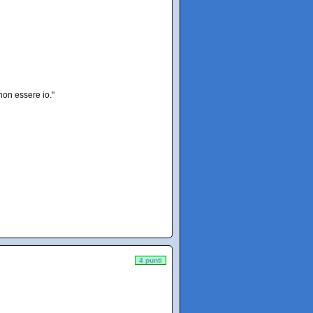
non essere io."
4 punti