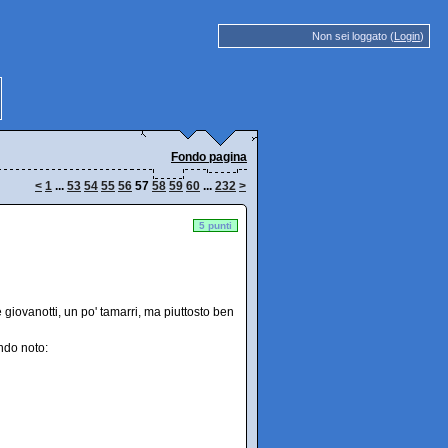
Non sei loggato (
Login
)
Fondo pagina
<
1
...
53
54
55
56
57
58
59
60
...
232
>
5 punti
giovanotti, un po' tamarri, ma piuttosto ben
ndo noto: