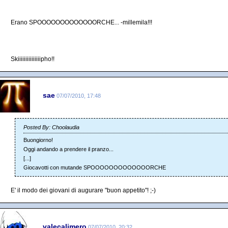
Erano SPOOOOOOOOOOOOORCHE... -millemila!!!
Skiiiiiiiiiiiiiiipho!!
sae
07/07/2010, 17:48
Posted By: Choolaudia
Buongiorno!
Oggi andando a prendere il pranzo...
[...]
Giocavotti con mutande SPOOOOOOOOOOOOORCHE
E' il modo dei giovani di augurare "buon appetito"! ;-)
valecalimero
07/07/2010, 20:32