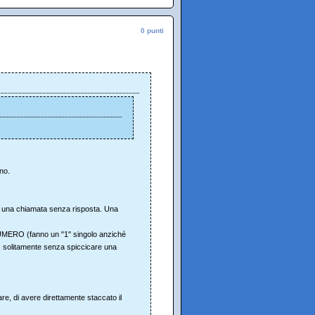
0 punti
no.
d una chiamata senza risposta. Una
NUMERO (fanno un "1" singolo anziché
olitamente senza spiccicare una
are, di avere direttamente staccato il