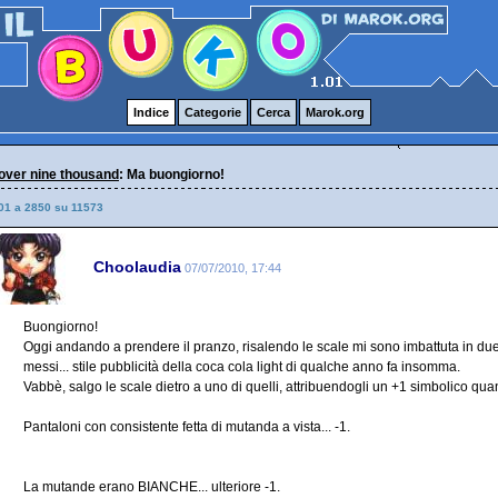
Indice
Categorie
Cerca
Marok.org
over nine thousand
: Ma buongiorno!
01 a 2850 su 11573
Choolaudia
07/07/2010, 17:44
Buongiorno!
Oggi andando a prendere il pranzo, risalendo le scale mi sono imbattuta in due 
messi... stile pubblicità della coca cola light di qualche anno fa insomma.
Vabbè, salgo le scale dietro a uno di quelli, attribuendogli un +1 simbolico qua
Pantaloni con consistente fetta di mutanda a vista... -1.
La mutande erano BIANCHE... ulteriore -1.