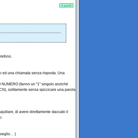
4 punti
elefono.
to ed una chiamata senza risposta. Una
ANO NUMERO (fanno un "1" singolo anziché
), solitamente senza spiccicare una parola
uillare, di avere direttamente staccato il
o.
glio... :)