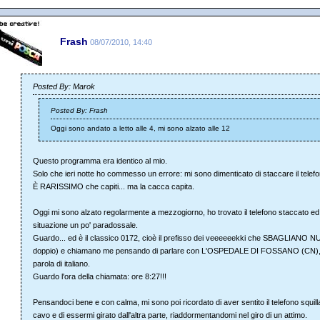
Frash
08/07/2010, 14:40
Posted By: Marok
Posted By: Frash
Oggi sono andato a letto alle 4, mi sono alzato alle 12
Questo programma era identico al mio.
Solo che ieri notte ho commesso un errore: mi sono dimenticato di staccare il telefo
È RARISSIMO che capiti... ma la cacca capita.
Oggi mi sono alzato regolarmente a mezzogiorno, ho trovato il telefono staccato e
situazione un po' paradossale.
Guardo... ed è il classico 0172, cioè il prefisso dei veeeeeekki che SBAGLIANO 
doppio) e chiamano me pensando di parlare con L'OSPEDALE DI FOSSANO (CN), s
parola di italiano.
Guardo l'ora della chiamata: ore 8:27!!!
Pensandoci bene e con calma, mi sono poi ricordato di aver sentito il telefono squill
cavo e di essermi girato dall'altra parte, riaddormentandomi nel giro di un attimo.