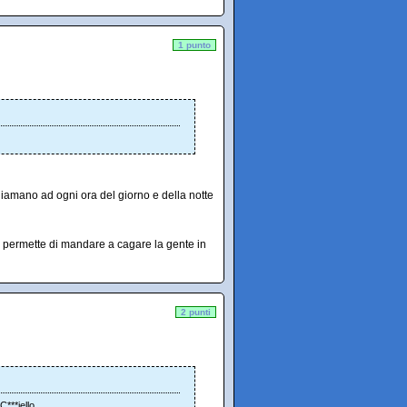
1 punto
iamano ad ogni ora del giorno e della notte
 ti permette di mandare a cagare la gente in
2 punti
C***iello.