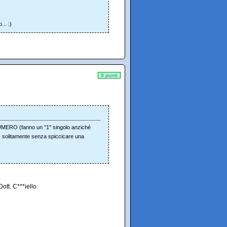
.. :)
9 punti
NUMERO (fanno un "1" singolo anziché
olitamente senza spiccicare una
ott. C***iello.