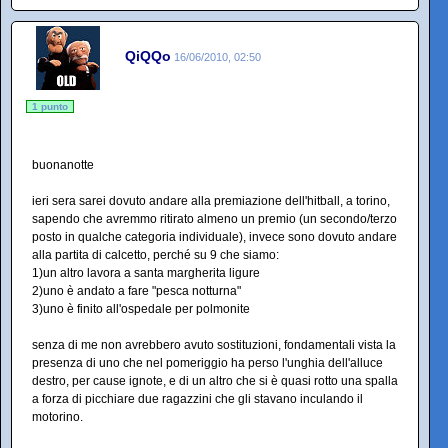
QiQQo
16/06/2010, 02:50
1 punto
buonanotte
ieri sera sarei dovuto andare alla premiazione dell'hitball, a torino,
sapendo che avremmo ritirato almeno un premio (un secondo/terzo
posto in qualche categoria individuale), invece sono dovuto andare
alla partita di calcetto, perché su 9 che siamo:
1)un altro lavora a santa margherita ligure
2)uno è andato a fare "pesca notturna"
3)uno è finito all'ospedale per polmonite
senza di me non avrebbero avuto sostituzioni, fondamentali vista la
presenza di uno che nel pomeriggio ha perso l'unghia dell'alluce
destro, per cause ignote, e di un altro che si è quasi rotto una spalla
a forza di picchiare due ragazzini che gli stavano inculando il
motorino.