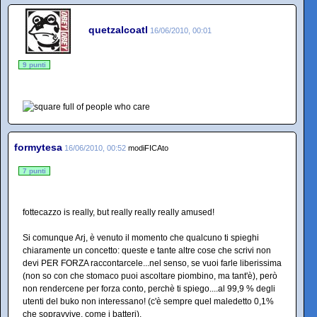
quetzalcoatl
16/06/2010, 00:01
9 punti
formytesa
16/06/2010, 00:52
modiFICAto
7 punti
fottecazzo is really, but really really really amused!
Si comunque Arj, è venuto il momento che qualcuno ti spieghi
chiaramente un concetto: queste e tante altre cose che scrivi non
devi PER FORZA raccontarcele...nel senso, se vuoi farle liberissima
(non so con che stomaco puoi ascoltare piombino, ma tant'è), però
non rendercene per forza conto, perchè ti spiego....al 99,9 % degli
utenti del buko non interessano! (c'è sempre quel maledetto 0,1%
che sopravvive, come i batteri).