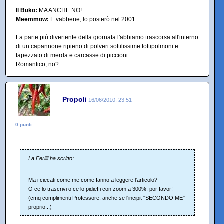
Il Buko:
MA ANCHE NO!
Meemmow:
E vabbene, lo posterò nel 2001.
La parte più divertente della giornata l'abbiamo trascorsa all'interno
di un capannone ripieno di polveri sottilissime fottipolmoni e
tapezzato di merda e carcasse di piccioni.
Romantico, no?
Propoli
16/06/2010, 23:51
0 punti
La Ferilli ha scritto:
Ma i ciecati come me come fanno a leggere l'articolo?
O ce lo trascrivi o ce lo pidieffi con zoom a 300%, por favor!
(cmq complimenti Professore, anche se l'incipit "SECONDO ME"
proprio...)