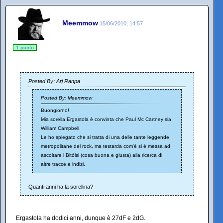
Meemmow
15/06/2010, 14:57
1 punto
Posted By: Arj Ranpa
Posted By: Meemmow
Buongiorno!
Mia sorella Ergastola è convinta che Paul Mc Cartney sia
William Campbell.
Le ho spiegato che si tratta di una delle tante leggende
metropolitane del rock, ma testarda com'è si è messa ad
ascoltare i Bitòlsi (cosa buona e giusta) alla ricerca di
altre tracce e indizi.
Quanti anni ha la sorellina?
Ergastola ha dodici anni, dunque è 27dF e 2dG.