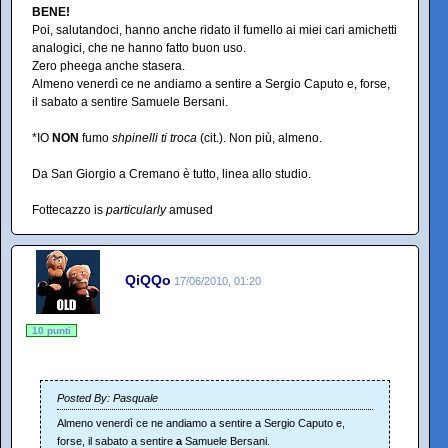
BENE!
Poi, salutandoci, hanno anche ridato il fumello ai miei cari amichetti
analogici, che ne hanno fatto buon uso.
Zero pheega anche stasera.
Almeno venerdì ce ne andiamo a sentire a Sergio Caputo e, forse,
il sabato a sentire Samuele Bersani.
*IO
NON
fumo
shpinelli ti troca
(cit.). Non più, almeno.
Da San Giorgio a Cremano è tutto, linea allo studio.
Fottecazzo is
particularly
amused
QiQQo
17/06/2010, 01:20
10 punti
Posted By: Pasquale
Almeno venerdì ce ne andiamo a sentire a Sergio Caputo e,
forse, il sabato a sentire
a
Samuele Bersani.