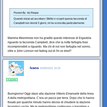
Posted By: Arj Ranpa
Quando iniziai ad ascoltare i Bitòlsi e scoprii questa faccenda di
Campbell non dormii 3 giorni, mi ha sconvolta particolarmente.
Mamma Meemmow non ha gradito questo interesse di Ergastola
riguardo la faccenda Campbell, dice che la notte farfuglia frasi
incomprensibili a riguardo. Ma chi di noi non farfuglia nel sonno,
oltre a John Lennon nel fading out di
I'm so tired
?
Ivano
15/06/2010, 16:25
1 punto
Buongiorno! Oggi stavo alla stazione
Vittorio Emanuele
della linea
A della
metropolitana. C’era un pacco per terra. Dopo che lo hanno
fissato per qualche minuto hanno deciso di chiudere la stazione
facendoci uscire. Ma le metropolitane continuano a transitare a