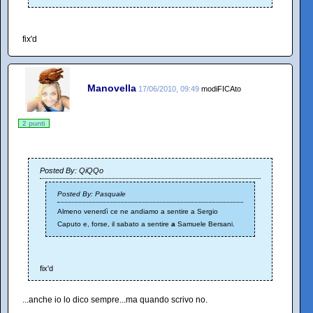
fix'd
Manovella
17/06/2010, 09:49
modiFICAto
2 punti
Posted By: QiQQo
Posted By: Pasquale
Almeno venerdì ce ne andiamo a sentire a Sergio
Caputo e, forse, il sabato a sentire
a
Samuele Bersani.
fix'd
...anche io lo dico sempre...ma quando scrivo no.