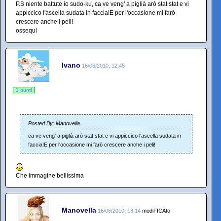
P.S niente battute io sudo-ku, ca ve veng' a piglià arò stat stat e vi
appiccico l'ascella sudata in faccia!E per l'occasione mi farò
crescere anche i peli!
ossequi
Ivano
16/06/2010, 12:45
3 punti
Posted By: Manovella
ca ve veng' a piglià arò stat stat e vi appiccico l'ascella sudata in
faccia!E per l'occasione mi farò crescere anche i peli!
Che immagine bellissima
Manovella
16/06/2010, 13:14
modiFICAto