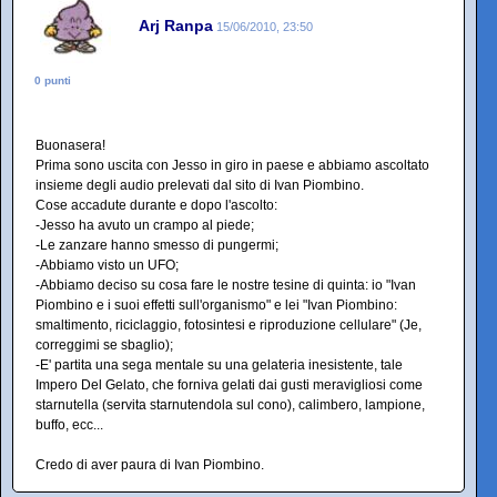
Arj Ranpa
15/06/2010, 23:50
0 punti
Buonasera!
Prima sono uscita con Jesso in giro in paese e abbiamo ascoltato
insieme degli audio prelevati dal sito di Ivan Piombino.
Cose accadute durante e dopo l'ascolto:
-Jesso ha avuto un crampo al piede;
-Le zanzare hanno smesso di pungermi;
-Abbiamo visto un UFO;
-Abbiamo deciso su cosa fare le nostre tesine di quinta: io "Ivan
Piombino e i suoi effetti sull'organismo" e lei "Ivan Piombino:
smaltimento, riciclaggio, fotosintesi e riproduzione cellulare" (Je,
correggimi se sbaglio);
-E' partita una sega mentale su una gelateria inesistente, tale
Impero Del Gelato, che forniva gelati dai gusti meravigliosi come
starnutella (servita starnutendola sul cono), calimbero, lampione,
buffo, ecc...
Credo di aver paura di Ivan Piombino.