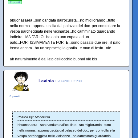
7 punti
bbuonasaera...son oandata dall'oculista...sto migliorando...tutto
nella norma...appena uscita dal palazzo del doc. per controllare la
vespa parcheggiata nelle vicinanze...ho camminato guardando
indietro...MA FARLO...ho dato una capata ad un
palo...FORTISSIMAMENTE FORTE...sono passate due ore...il palo
trema ancora...ho un sopracciglio gonfio...e man di testa...olè.
ah naturalmente è dal lato dell'occhio buono! olè bis
Lavinia
16/06/2010, 21:30
0 punti
Posted By: Manovella
bbuonasaera...son oandata dall'oculista...sto migliorando...tutto
nella norma...appena uscita dal palazzo del doc. per controllare la
vespa parcheggiata nelle vicinanze...ho camminato guardando