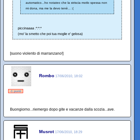
automatico...ho notateo che la striscia motlo spessa non
mi dona, ma me la devo tenè... :(
piccinaaaa :*:*:*
(mo' la smetto che poi tua moglie e' gelosa)
[suono violento di marranzano!]
Rombo
17/06/2010, 18:02
-1 punti
Buongiorno...riemergo dopo gite e vacanze dalla scozia...ave.
Musrot
17/06/2010, 18:29