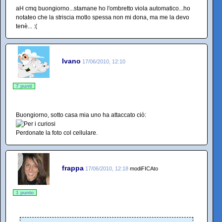
aH cmq buongiorno...stamane ho l'ombretto viola automatico...ho
notateo che la striscia motlo spessa non mi dona, ma me la devo
tenè... :(
Ivano
17/06/2010, 12:10
7 punti
Buongiorno, sotto casa mia uno ha attaccato ciò:
Perdonate la foto col cellulare.
frappa
17/06/2010, 12:18
modiFICAto
1 punto