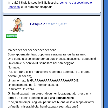
In realtà il titolo lo sceglie il titolista che,
come ho già sottolineato
una volta
, è un puro handicappato.
Pasquale
17/06/2010, 00:22
2 punti
Ma beeeeeeeeeeeeeeeeeeeeeeene.
Sono appena rientrato dopo una seratina tranquilla tra amici.
Una puntata al solito bar per un qualchecosa di alcolico, dopodiché
i miei amici si son voluti spinellare nel parcheggio*.
Normale.
Poi, con l'aria di chi non voleva realmente adempiere al proprio
dovere (seeeeeh),
ci han fermato
le GUAAAAAAAAAAAAAAAAARDIE
,
simpaticamente però, Piombinokastrox.
Risultato? Un cazzo.
Gli handicappati han preso i documenti, cazzeggiato, preso una
birra e un panino con noi e fatto
una segnalazione
.
Cioè, tu mi rompi i coglioni per un'ora buona al solo scopo di farmi
un'inutlie, misera, idiota, handicappata segnalazione?