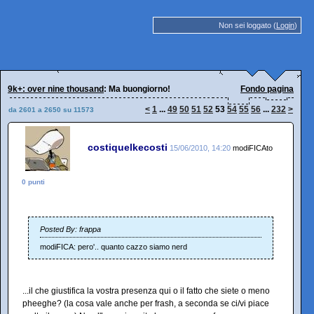
Non sei loggato (
Login
)
9k+: over nine thousand
: Ma buongiorno!
Fondo pagina
<
1
...
49
50
51
52
53
54
55
56
...
232
>
da 2601 a 2650 su 11573
costiquelkecosti
15/06/2010, 14:20
modiFICAto
0 punti
Posted By: frappa
modiFICA: pero'.. quanto cazzo siamo nerd
...il che giustifica la vostra presenza qui o il fatto che siete o meno
pheeghe? (la cosa vale anche per frash, a seconda se ci/vi piace