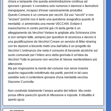
chiara e lampante che questa amministrazione continua ad
ignorare i giovani: li considera solo rumorosi o dannosi o fannulloni
mangiapane, incapaci d'esser varesinamente produttivi.
Questo Comune è un comune per vecchi. Ed uso "vecchi" e non
"anziani" poiché non è tanto una questione anagrafica quanto di
mentalità: ci amministra una mente VECCHIA. Evitare il
maxischermo in centro perché già c'è tanta gente è un
atteggiamento da Vecchio! Vietare le grigliate alla Schiranna (che
si son sempre fatte, sempre) per questioni di sicurezza e decoro è
una giustificazione da Vecchio! Creare un servizio di Bike-sharing
con tre stazioni a trecento metri una dall'altra è un progetto da
Vecchio! L'ordinanza che vieta il consumo di bevande alcoliche sul
suolo comunale per l’intero arco della giornata è un'idea da
Vecchio! Tutte le persone non vecchie di Varese meriterebbero più
attenzione.
Ma per ringiovanire la mente del comune non serve inserire
qualche ragazzotto indottrinato dai partiti, perché in tal caso
sarebbe solo il contenitore giovane d'una mentalità vecchia.
Giacomo Cucinotta
Non condivido totalmente l’amara analisi del lettore. Ma credo
possa offrire parecchi spunti di riflessione e risposte. Il dibattito è
aperto (gca)