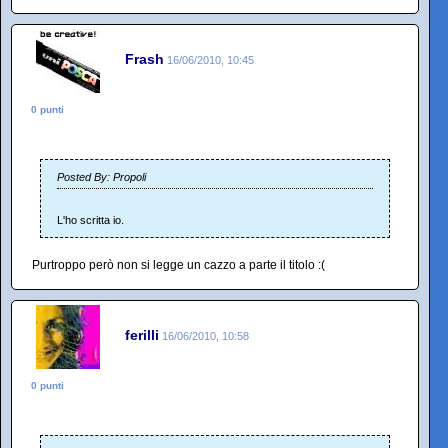
Frash
16/06/2010, 10:45
0 punti
Posted By: Propoli
L'ho scritta io.
Purtroppo però non si legge un cazzo a parte il titolo :(
ferilli
16/06/2010, 10:58
0 punti