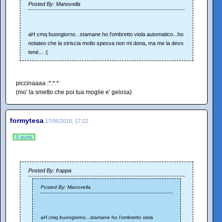
Posted By: Manovella
aH cmq buongiorno...stamane ho l'ombretto viola automatico...ho
notateo che la striscia motlo spessa non mi dona, ma me la devo
tenè... :(
piccinaaaa :*:*:*
(mo' la smetto che poi tua moglie e' gelosa)
formytesa
17/06/2010, 17:22
5 punti
Posted By: frappa
Posted By: Manovella
aH cmq buongiorno...stamane ho l'ombretto viola