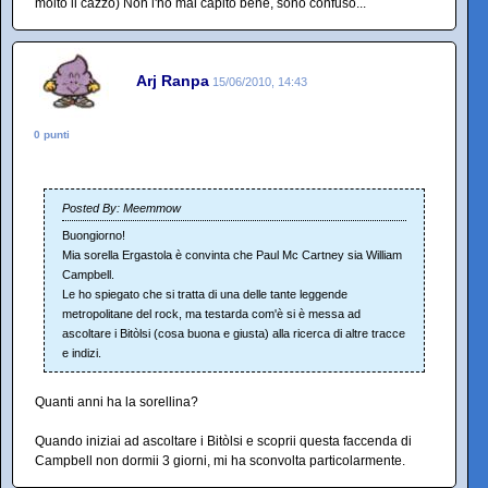
molto il cazzo) Non l'ho mai capito bene, sono confuso...
Arj Ranpa
15/06/2010, 14:43
0 punti
Posted By: Meemmow
Buongiorno!
Mia sorella Ergastola è convinta che Paul Mc Cartney sia William
Campbell.
Le ho spiegato che si tratta di una delle tante leggende
metropolitane del rock, ma testarda com'è si è messa ad
ascoltare i Bitòlsi (cosa buona e giusta) alla ricerca di altre tracce
e indizi.
Quanti anni ha la sorellina?
Quando iniziai ad ascoltare i Bitòlsi e scoprii questa faccenda di
Campbell non dormii 3 giorni, mi ha sconvolta particolarmente.