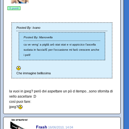
3 punti
Posted By: Ivano
Posted By: Manovella
ca ve veng' a piglià arò stat stat e vi appiccico l'ascella
sudata in faccia!E per l'occasione mi farò crescere anche
i peli!
Che immagine bellissima
la vuoi in jpeg? però dvi aspettare un pò d itempo...sono sfornita di
vello ascellare :D
così puoi fare:
jpeg?
Frash
16/06/2010, 14:04