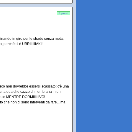
3 punti
amminando in giro per le strade senza meta,
, perché si è UBRIIIIIIIAKI!
isco non dovrebbe essersi scassato: c'è una
a una qualche cazzo di membrana in un
questo MENTRE DORMIIIIIIIVO!
o che non ci sono interventi da fare... ma