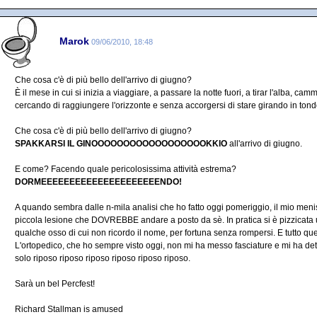
Marok
09/06/2010, 18:48
Che cosa c'è di più bello dell'arrivo di giugno?
È il mese in cui si inizia a viaggiare, a passare la notte fuori, a tirar l'alba, c
cercando di raggiungere l'orizzonte e senza accorgersi di stare girando in tondo
Che cosa c'è di più bello dell'arrivo di giugno?
SPAKKARSI IL GINOOOOOOOOOOOOOOOOOOKKIO
all'arrivo di giugno.
E come? Facendo quale pericolosissima attività estrema?
DORMEEEEEEEEEEEEEEEEEEEEENDO!
A quando sembra dalle n-mila analisi che ho fatto oggi pomeriggio, il mio men
piccola lesione che DOVREBBE andare a posto da sè. In pratica si è pizzicat
qualche osso di cui non ricordo il nome, per fortuna senza rompersi. E tutto 
L'ortopedico, che ho sempre visto oggi, non mi ha messo fasciature e mi ha dett
solo riposo riposo riposo riposo riposo riposo.
Sarà un bel Percfest!
Richard Stallman is amused