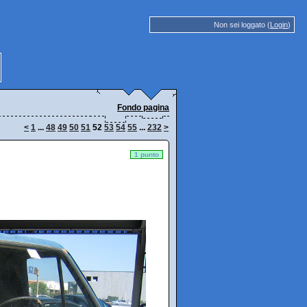
Non sei loggato (
Login
)
Fondo pagina
<
1
...
48
49
50
51
52
53
54
55
...
232
>
1 punto