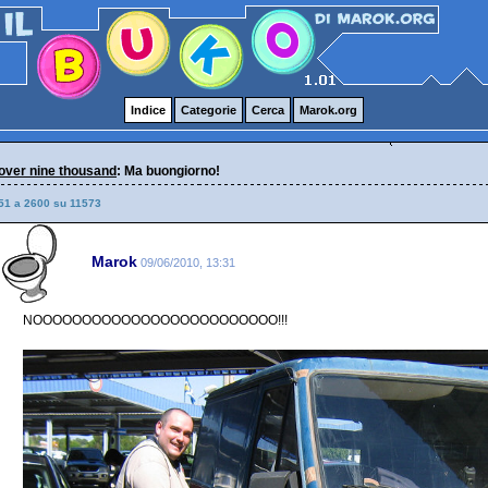
Indice
Categorie
Cerca
Marok.org
over nine thousand
: Ma buongiorno!
51 a 2600 su 11573
Marok
09/06/2010, 13:31
NOOOOOOOOOOOOOOOOOOOOOOOOO!!!