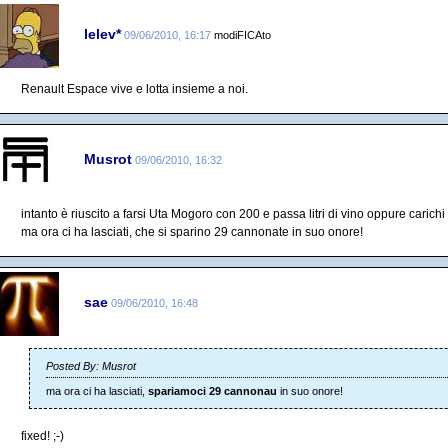
lelev*
09/06/2010, 16:17
modiFICAto
Renault Espace vive e lotta insieme a noi.
Musrot
09/06/2010, 16:32
intanto è riuscito a farsi Uta Mogoro con 200 e passa litri di vino oppure caric
ma ora ci ha lasciati, che si sparino 29 cannonate in suo onore!
sae
09/06/2010, 16:48
Posted By: Musrot
ma ora ci ha lasciati,
spariamoci 29 cannonau
in suo onore!
fixed! ;-)