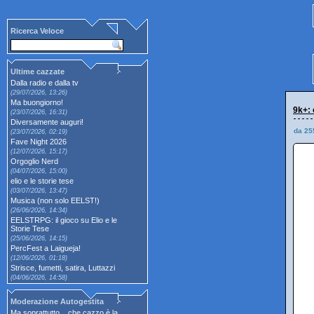
Ricerca Veloce
Ultime cazzate
Dalla radio e dalla tv
(29/07/2026, 13:26)
Ma buongiorno!
9k+: 
(23/07/2026, 16:31)
Diversamente auguri!
da 25
(23/07/2026, 02:19)
Fave Night 2026
(12/07/2026, 15:17)
Orgoglio Nerd
(04/07/2026, 15:00)
elio e le storie tese
(03/07/2026, 13:47)
Musica (non solo EELST!)
(26/06/2026, 14:34)
EELSTRPG: il gioco su Elio e le
Storie Tese
(25/06/2026, 14:15)
PercFest a Laigueja!
(12/06/2026, 01:18)
Strisce, fumetti, satira, Luttazzi
(04/06/2026, 14:58)
Moderazione Autogestita
Ma soprattutto... che cazzo è la