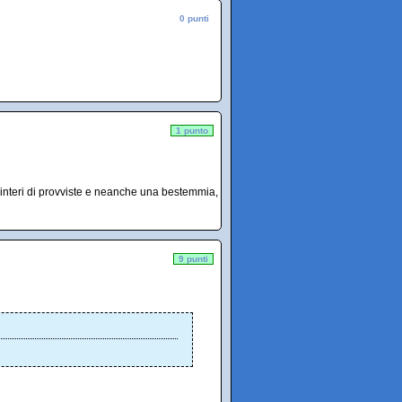
0 punti
1 punto
hi interi di provviste e neanche una bestemmia,
9 punti