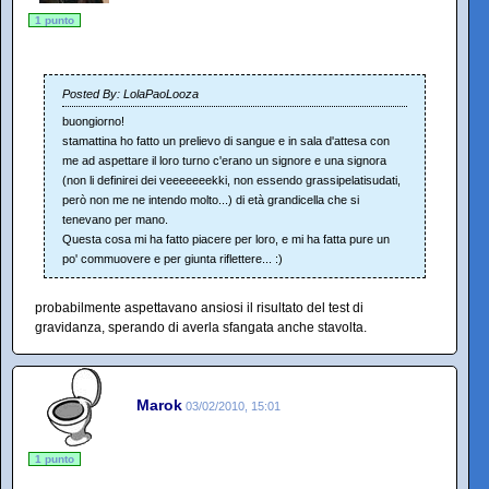
1 punto
Posted By: LolaPaoLooza
buongiorno!
stamattina ho fatto un prelievo di sangue e in sala d'attesa con
me ad aspettare il loro turno c'erano un signore e una signora
(non li definirei dei veeeeeeekki, non essendo grassipelatisudati,
però non me ne intendo molto...) di età grandicella che si
tenevano per mano.
Questa cosa mi ha fatto piacere per loro, e mi ha fatta pure un
po' commuovere e per giunta riflettere... :)
probabilmente aspettavano ansiosi il risultato del test di
gravidanza, sperando di averla sfangata anche stavolta.
Marok
03/02/2010, 15:01
1 punto