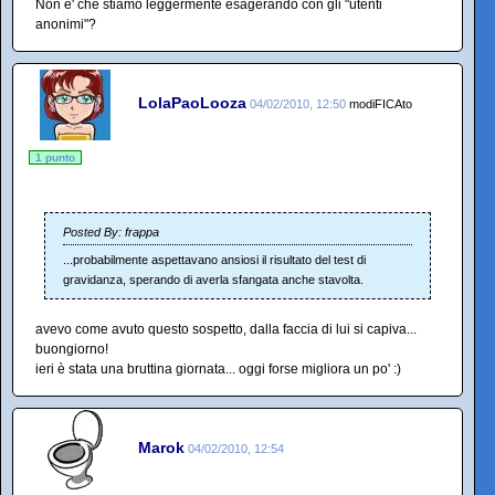
Non e' che stiamo leggermente esagerando con gli "utenti
anonimi"?
LolaPaoLooza
04/02/2010, 12:50
modiFICAto
1 punto
Posted By: frappa
...probabilmente aspettavano ansiosi il risultato del test di
gravidanza, sperando di averla sfangata anche stavolta.
avevo come avuto questo sospetto, dalla faccia di lui si capiva...
buongiorno!
ieri è stata una bruttina giornata... oggi forse migliora un po' :)
Marok
04/02/2010, 12:54