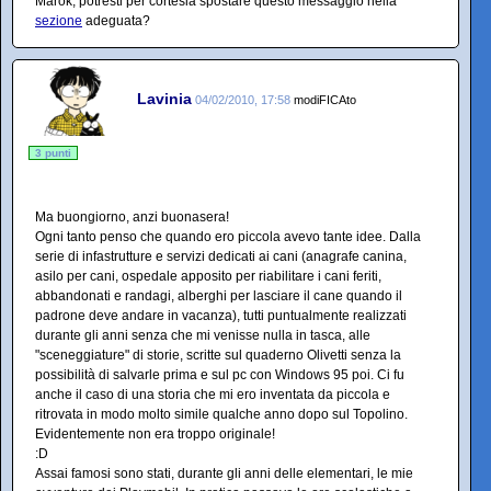
Marok, potresti per cortesia spostare questo messaggio nella
sezione
adeguata?
Lavinia
04/02/2010, 17:58
modiFICAto
3 punti
Ma buongiorno, anzi buonasera!
Ogni tanto penso che quando ero piccola avevo tante idee. Dalla
serie di infastrutture e servizi dedicati ai cani (anagrafe canina,
asilo per cani, ospedale apposito per riabilitare i cani feriti,
abbandonati e randagi, alberghi per lasciare il cane quando il
padrone deve andare in vacanza), tutti puntualmente realizzati
durante gli anni senza che mi venisse nulla in tasca, alle
"sceneggiature" di storie, scritte sul quaderno Olivetti senza la
possibilità di salvarle prima e sul pc con Windows 95 poi. Ci fu
anche il caso di una storia che mi ero inventata da piccola e
ritrovata in modo molto simile qualche anno dopo sul Topolino.
Evidentemente non era troppo originale!
:D
Assai famosi sono stati, durante gli anni delle elementari, le mie