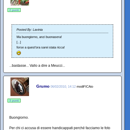
2 punti
Posted By: Lavinia
Ma buongiorno, anzi buonasera!
[...]
forse a quest'ora sarei stata ricca!
...bastasse... Vallo a dire a Meucci...
Grumo
06/02/2010, 14:12
modiFICAto
3 punti
Buongiorno.
Per chi ci accusa di essere handicappati perché facciamo le foto