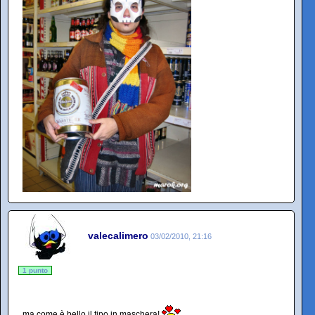
valecalimero
03/02/2010, 21:16
1 punto
ma come è bello il tipo in maschera!