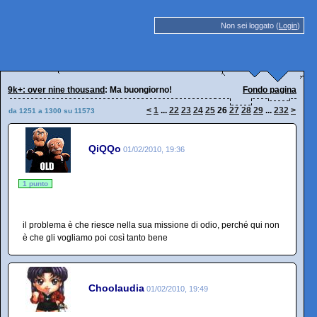
Non sei loggato (
Login
)
9k+: over nine thousand
: Ma buongiorno!
Fondo pagina
<
1
...
22
23
24
25
26
27
28
29
...
232
>
da 1251 a 1300 su 11573
QiQQo
01/02/2010, 19:36
1 punto
il problema è che riesce nella sua missione di odio, perché qui non
è che gli vogliamo poi così tanto bene
Choolaudia
01/02/2010, 19:49