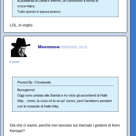
la pubblicità di Dante's inferno, un cartoncino a forma di
croce+falce.
Tutto questo in pausa pranzo.
LOL, lo voglio.
Meemmow
03/02/2010, 16:13
0 punti
Posted By: Choolaudia
Buongiorno!
Oggi sono andata alla Standa e ho visto gli assorbenti di Hallo
Kitty... mmm, la cosa mi fa un po' senso, però farebbero
pendant
con le mutande di Hallo Kitty.
Già che ci siamo, perchè non lanciare sul mercato i goldoni di Kero
Keroppi?