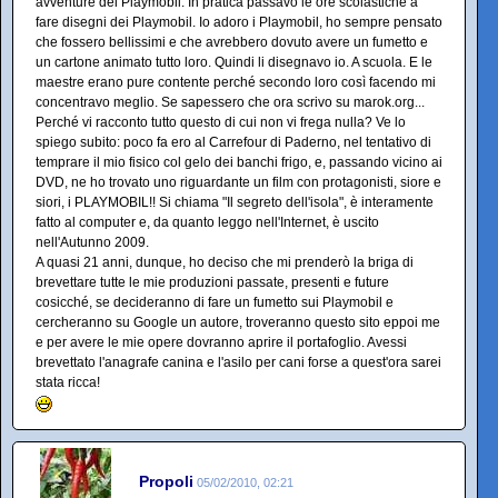
avventure dei Playmobil. In pratica passavo le ore scolastiche a
fare disegni dei Playmobil. Io adoro i Playmobil, ho sempre pensato
che fossero bellissimi e che avrebbero dovuto avere un fumetto e
un cartone animato tutto loro. Quindi li disegnavo io. A scuola. E le
maestre erano pure contente perché secondo loro così facendo mi
concentravo meglio. Se sapessero che ora scrivo su marok.org...
Perché vi racconto tutto questo di cui non vi frega nulla? Ve lo
spiego subito: poco fa ero al Carrefour di Paderno, nel tentativo di
temprare il mio fisico col gelo dei banchi frigo, e, passando vicino ai
DVD, ne ho trovato uno riguardante un film con protagonisti, siore e
siori, i PLAYMOBIL!! Si chiama "Il segreto dell'isola", è interamente
fatto al computer e, da quanto leggo nell'Internet, è uscito
nell'Autunno 2009.
A quasi 21 anni, dunque, ho deciso che mi prenderò la briga di
brevettare tutte le mie produzioni passate, presenti e future
cosicché, se decideranno di fare un fumetto sui Playmobil e
cercheranno su Google un autore, troveranno questo sito eppoi me
e per avere le mie opere dovranno aprire il portafoglio. Avessi
brevettato l'anagrafe canina e l'asilo per cani forse a quest'ora sarei
stata ricca!
Propoli
05/02/2010, 02:21