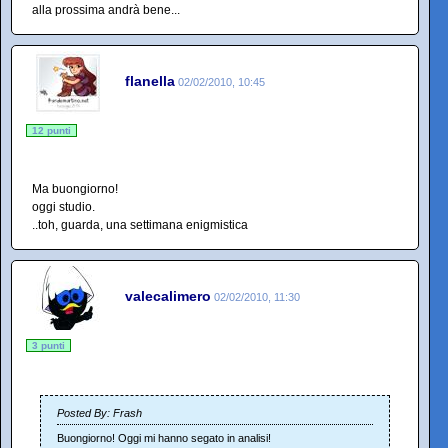
alla prossima andrà bene...
flanella
02/02/2010, 10:45
12 punti
Ma buongiorno!
oggi studio.
..toh, guarda, una settimana enigmistica
valecalimero
02/02/2010, 11:30
3 punti
Posted By: Frash
Buongiorno! Oggi mi hanno segato in analisi!