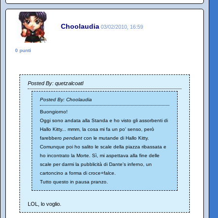
Choolaudia
03/02/2010, 16:59
0 punti
Posted By: quetzalcoatl
Posted By: Choolaudia
Buongiorno!
Oggi sono andata alla Standa e ho visto gli assorbenti di
Hallo Kitty... mmm, la cosa mi fa un po' senso, però
farebbero
pendant
con le mutande di Hallo Kitty.
Comunque poi ho salito le scale della piazza ribassata e
ho incontrato la Morte. Sì, mi aspettava alla fine delle
scale per darmi la pubblicità di Dante's inferno, un
cartoncino a forma di croce+falce.
Tutto questo in pausa pranzo.
LOL, lo voglio.