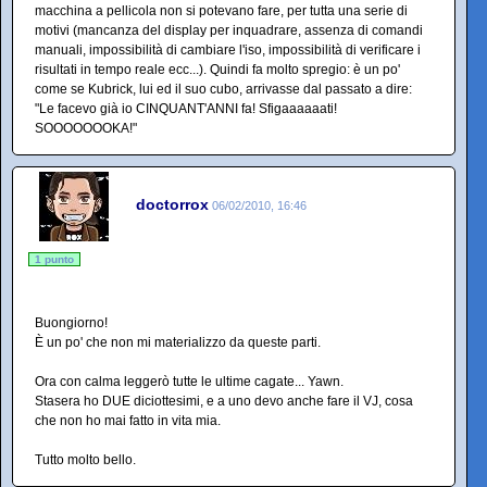
macchina a pellicola non si potevano fare, per tutta una serie di
motivi (mancanza del display per inquadrare, assenza di comandi
manuali, impossibilità di cambiare l'iso, impossibilità di verificare i
risultati in tempo reale ecc...). Quindi fa molto spregio: è un po'
come se Kubrick, lui ed il suo cubo, arrivasse dal passato a dire:
"Le facevo già io CINQUANT'ANNI fa! Sfigaaaaaati!
SOOOOOOOKA!"
doctorrox
06/02/2010, 16:46
1 punto
Buongiorno!
È un po' che non mi materializzo da queste parti.
Ora con calma leggerò tutte le ultime cagate... Yawn.
Stasera ho DUE diciottesimi, e a uno devo anche fare il VJ, cosa
che non ho mai fatto in vita mia.
Tutto molto bello.