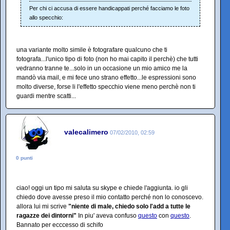
Per chi ci accusa di essere handicappati perché facciamo le foto
allo specchio:
una variante molto simile è fotografare qualcuno che ti
fotografa...l'unico tipo di foto (non ho mai capito il perchè) che tutti
vedranno tranne te...solo in un occasione un mio amico me la
mandò via mail, e mi fece uno strano effetto...le espressioni sono
molto diverse, forse li l'effetto specchio viene meno perchè non ti
guardi mentre scatti...
valecalimero
07/02/2010, 02:59
0 punti
ciao! oggi un tipo mi saluta su skype e chiede l'aggiunta. io gli
chiedo dove avesse preso il mio contatto perché non lo conoscevo.
allora lui mi scrive
"niente di male, chiedo solo l'add a tutte le
ragazze dei dintorni"
In piu' aveva confuso
questo
con
questo
.
Bannato per ecccesso di schifo