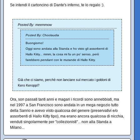
Se intendi il cartoncino di Dante's inferno, te lo regalo :).
Posted By: meemmow
Posted By: Choolaudia
Buongiorno!
Oggi sono andata alla Standa e ho visto gli assorbenti di
Hallo Kitty... mmm, la cosa mi fa un po' senso, però
farebbero
pendant
con le mutande di Hallo Kitty.
Già che ci siamo, perchè non lanciare sul mercato i goldoni di
Kero Keroppi?
Ora, son passati tanti anni e magari i ricordi sono annebbiati, ma
nel 1997 a San Francisco sono andata in un mega negozio tutto
della Sanrio e avevo visto qualcosa del genere (preservativi e/o
assorbenti di Hallo Kitty tipo), ma erano ancora qualcosa di nicchia,
venduti singolarmente per "collezionisti"... non alla Standa a
Milano...