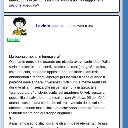
Marok, potresti per cortesia spostare questo messaggio nella
sezione
adeguata?
Lavinia
04/02/2010, 17:58
modiFICAto
3 punti
Ma buongiorno, anzi buonasera!
Ogni tanto penso che quando ero piccola avevo tante idee. Dalla
serie di infastrutture e servizi dedicati ai cani (anagrafe canina,
asilo per cani, ospedale apposito per riabilitare i cani feriti,
abbandonati e randagi, alberghi per lasciare il cane quando il
padrone deve andare in vacanza), tutti puntualmente realizzati
durante gli anni senza che mi venisse nulla in tasca, alle
"sceneggiature" di storie, scritte sul quaderno Olivetti senza la
possibilità di salvarle prima e sul pc con Windows 95 poi. Ci fu
anche il caso di una storia che mi ero inventata da piccola e
ritrovata in modo molto simile qualche anno dopo sul Topolino.
Evidentemente non era troppo originale!
:D
Assai famosi sono stati, durante gli anni delle elementari, le mie