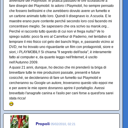
avventure dei Playmobil. In pratica passavo le ore scolastiche a
fare disegni dei Playmobil. Io adoro i Playmobil, ho sempre pensato
che fossero bellissimi e che avrebbero dovuto avere un fumetto e
un cartone animato tutto loro. Quindi li disegnavo io. A scuola. E le
maestre erano pure contente perché secondo loro così facendo mi
concentravo meglio. Se sapessero che ora scrivo su marok.org...
Perché vi racconto tutto questo di cui non vi frega nulla? Ve lo
spiego subito: poco fa ero al Carrefour di Paderno, nel tentativo di
temprare il mio fisico col gelo dei banchi frigo, e, passando vicino ai
DVD, ne ho trovato uno riguardante un film con protagonisti, siore e
siori, i PLAYMOBIL!! Si chiama "Il segreto dell'isola", è interamente
fatto al computer e, da quanto leggo nell'Internet, è uscito
nell'Autunno 2009.
A quasi 21 anni, dunque, ho deciso che mi prenderò la briga di
brevettare tutte le mie produzioni passate, presenti e future
cosicché, se decideranno di fare un fumetto sui Playmobil e
cercheranno su Google un autore, troveranno questo sito eppoi me
e per avere le mie opere dovranno aprire il portafoglio. Avessi
brevettato l'anagrafe canina e l'asilo per cani forse a quest'ora sarei
stata ricca!
Propoli
05/02/2010, 02:21