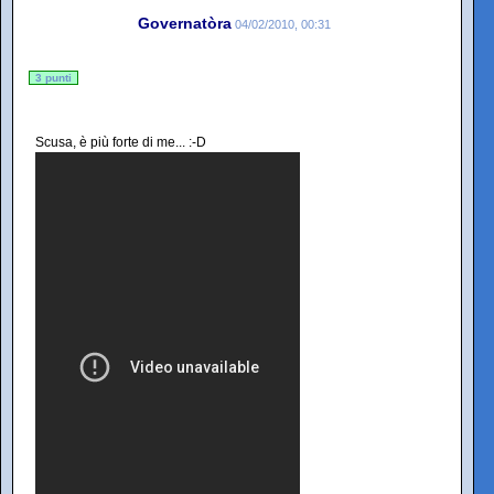
Governatòra
04/02/2010, 00:31
3 punti
Scusa, è più forte di me... :-D