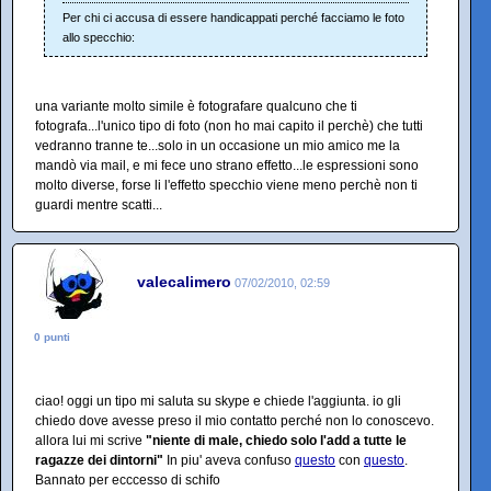
Per chi ci accusa di essere handicappati perché facciamo le foto
allo specchio:
una variante molto simile è fotografare qualcuno che ti
fotografa...l'unico tipo di foto (non ho mai capito il perchè) che tutti
vedranno tranne te...solo in un occasione un mio amico me la
mandò via mail, e mi fece uno strano effetto...le espressioni sono
molto diverse, forse li l'effetto specchio viene meno perchè non ti
guardi mentre scatti...
valecalimero
07/02/2010, 02:59
0 punti
ciao! oggi un tipo mi saluta su skype e chiede l'aggiunta. io gli
chiedo dove avesse preso il mio contatto perché non lo conoscevo.
allora lui mi scrive
"niente di male, chiedo solo l'add a tutte le
ragazze dei dintorni"
In piu' aveva confuso
questo
con
questo
.
Bannato per ecccesso di schifo