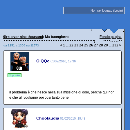
Non sei loggato (
Login
)
9k+: over nine thousand
: Ma buongiorno!
Fondo pagina
<
1
...
22
23
24
25
26
27
28
29
...
232
>
da 1251 a 1300 su 11573
QiQQo
01/02/2010, 19:36
1 punto
il problema è che riesce nella sua missione di odio, perché qui non
è che gli vogliamo poi così tanto bene
Choolaudia
01/02/2010, 19:49