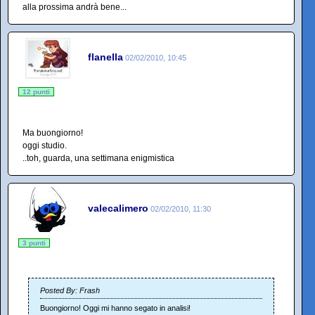
alla prossima andrà bene...
flanella
02/02/2010, 10:45
12 punti
Ma buongiorno!
oggi studio.
..toh, guarda, una settimana enigmistica
valecalimero
02/02/2010, 11:30
3 punti
Posted By: Frash
Buongiorno! Oggi mi hanno segato in analisi!