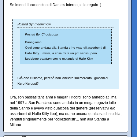
Se intendi il cartoncino di Dante's inferno, te lo regalo :).
Posted By: meemmow
Posted By: Choolaudia
Buongiorno!
Oggi sono andata alla Standa e ho visto gli assorbenti di
Hallo Kitty... mmm, la cosa mi fa un po' senso, però
farebbero
pendant
con le mutande di Hallo Kitty.
Già che ci siamo, perchè non lanciare sul mercato i goldoni di
Kero Keroppi?
Ora, son passati tanti anni e magari i ricordi sono annebbiati, ma
nel 1997 a San Francisco sono andata in un mega negozio tutto
della Sanrio e avevo visto qualcosa del genere (preservativi e/o
assorbenti di Hallo Kitty tipo), ma erano ancora qualcosa di nicchia,
venduti singolarmente per "collezionisti"... non alla Standa a
Milano...