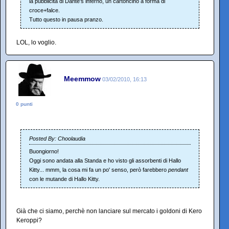
la pubblicità di Dante's inferno, un cartoncino a forma di
croce+falce.
Tutto questo in pausa pranzo.
LOL, lo voglio.
Meemmow
03/02/2010, 16:13
0 punti
Posted By: Choolaudia
Buongiorno!
Oggi sono andata alla Standa e ho visto gli assorbenti di Hallo
Kitty... mmm, la cosa mi fa un po' senso, però farebbero
pendant
con le mutande di Hallo Kitty.
Già che ci siamo, perchè non lanciare sul mercato i goldoni di Kero
Keroppi?