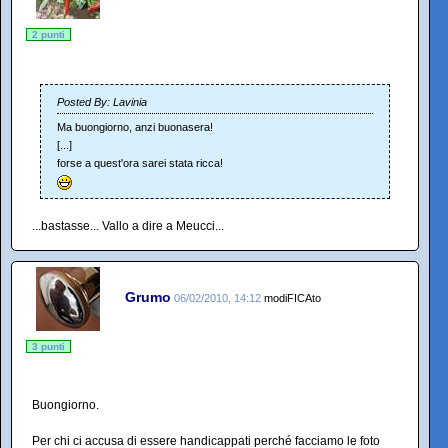
2 punti
Posted By: Lavinia
Ma buongiorno, anzi buonasera!
[...]
forse a quest'ora sarei stata ricca!
...bastasse... Vallo a dire a Meucci...
Grumo
06/02/2010, 14:12
modiFICAto
3 punti
Buongiorno.
Per chi ci accusa di essere handicappati perché facciamo le foto