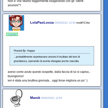
Non e' che stiamo leggermente esagerando con gli "utenti
anonimi"?
LolaPaoLooza
04/02/2010, 12:50
modiFICAto
1 punto
Posted By: frappa
...probabilmente aspettavano ansiosi il risultato del test di
gravidanza, sperando di averla sfangata anche stavolta.
avevo come avuto questo sospetto, dalla faccia di lui si capiva...
buongiorno!
ieri è stata una bruttina giornata... oggi forse migliora un po' :)
Marok
04/02/2010, 12:54