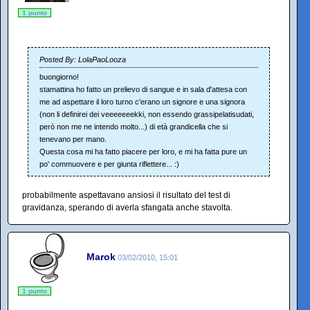
1 punto
Posted By: LolaPaoLooza
buongiorno!
stamattina ho fatto un prelievo di sangue e in sala d'attesa con
me ad aspettare il loro turno c'erano un signore e una signora
(non li definirei dei veeeeeeekki, non essendo grassipelatisudati,
però non me ne intendo molto...) di età grandicella che si
tenevano per mano.
Questa cosa mi ha fatto piacere per loro, e mi ha fatta pure un
po' commuovere e per giunta riflettere... :)
probabilmente aspettavano ansiosi il risultato del test di
gravidanza, sperando di averla sfangata anche stavolta.
Marok
03/02/2010, 15:01
1 punto