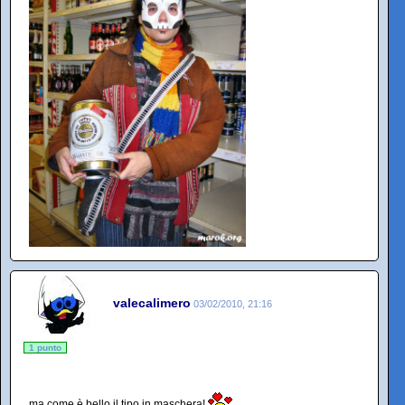
valecalimero
03/02/2010, 21:16
1 punto
ma come è bello il tipo in maschera!