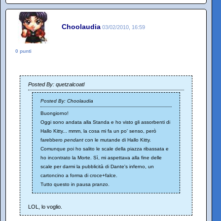
Choolaudia
03/02/2010, 16:59
0 punti
Posted By: quetzalcoatl
Posted By: Choolaudia
Buongiorno!
Oggi sono andata alla Standa e ho visto gli assorbenti di
Hallo Kitty... mmm, la cosa mi fa un po' senso, però
farebbero
pendant
con le mutande di Hallo Kitty.
Comunque poi ho salito le scale della piazza ribassata e
ho incontrato la Morte. Sì, mi aspettava alla fine delle
scale per darmi la pubblicità di Dante's inferno, un
cartoncino a forma di croce+falce.
Tutto questo in pausa pranzo.
LOL, lo voglio.