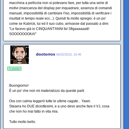
macchina a pellicola non si potevano fare, per tutta una serie di
motivi (mancanza del display per inquadrare, assenza di comandi
manuali, impossibilità di cambiare l'iso, impossibilità di verificare i
risultati in tempo reale ecc...). Quindi fa molto spregio: è un po'
come se Kubrick, lui ed il suo cubo, arrivasse dal passato a dire:
"Le facevo già io CINQUANT'ANNI fa! Sfigaaaaaati!
SOOOOOOOKA!"
doctorrox
06/02/2010, 16:46
1 punto
Buongiorno!
È un po' che non mi materializzo da queste parti.
Ora con calma leggerò tutte le ultime cagate... Yawn.
Stasera ho DUE diciottesimi, e a uno devo anche fare il VJ, cosa
che non ho mai fatto in vita mia.
Tutto molto bello.