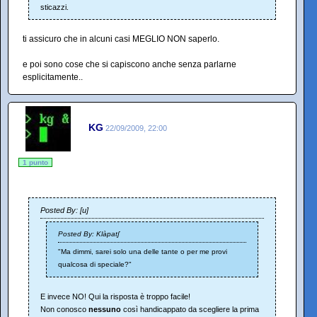
sticazzi.
ti assicuro che in alcuni casi MEGLIO NON saperlo.
e poi sono cose che si capiscono anche senza parlarne
esplicitamente..
KG
22/09/2009, 22:00
1 punto
Posted By: [u]
Posted By: Klàpatʃ
"Ma dimmi, sarei solo una delle tante o per me provi
qualcosa di speciale?"
E invece NO! Qui la risposta è troppo facile!
Non conosco
nessuno
così handicappato da scegliere la prima