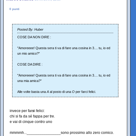
0 punti
Posted By: Huber
COSE DA NON DIRE :
"Amoreeee! Questa sera ti va di fare una cosina in 3.... tu, io ed
un mio amico?"
COSE DA DIRE :
"Amoreeee! Questa sera ti va di fare una cosina in 3.... tu, io ed
una mia amica?"
Alle volte basta una
A
al posto di una
O
per farci felici.
invece per far
s
i felici:
chi si fa da sé fappa per tre.
e vai di cinque contro uno
mmmmh...________________sono prossimo allo zero comico.