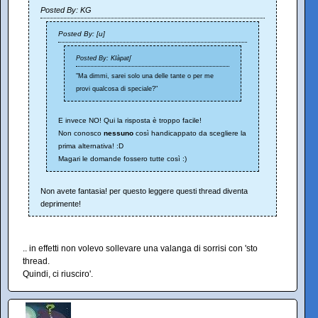
Posted By: KG
Posted By: [u]
Posted By: Klàpatʃ
"Ma dimmi, sarei solo una delle tante o per me
provi qualcosa di speciale?"
E invece NO! Qui la risposta è troppo facile!
Non conosco
nessuno
così handicappato da scegliere la
prima alternativa! :D
Magari le domande fossero tutte così :)
Non avete fantasia! per questo leggere questi thread diventa
deprimente!
.. in effetti non volevo sollevare una valanga di sorrisi con 'sto
thread.
Quindi, ci riusciro'.