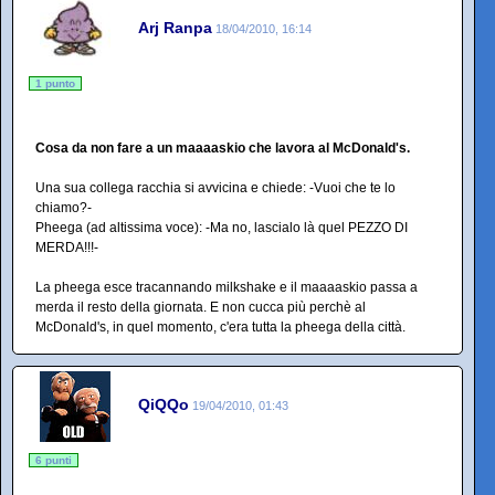
Arj Ranpa
18/04/2010, 16:14
1 punto
Cosa da non fare a un maaaaskio che lavora al McDonald's.
Una sua collega racchia si avvicina e chiede: -Vuoi che te lo
chiamo?-
Pheega (ad altissima voce): -Ma no, lascialo là quel PEZZO DI
MERDA!!!-
La pheega esce tracannando milkshake e il maaaaskio passa a
merda il resto della giornata. E non cucca più perchè al
McDonald's, in quel momento, c'era tutta la pheega della città.
QiQQo
19/04/2010, 01:43
6 punti