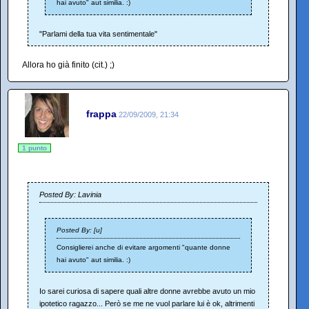
hai avuto" aut similia. :)
"Parlami della tua vita sentimentale"
Allora ho già finito (cit.) ;)
frappa
22/09/2009, 21:34
1 punto
Posted By: Lavinia
Posted By: [u]
Consiglierei anche di evitare argomenti "quante donne
hai avuto" aut similia. :)
Io sarei curiosa di sapere quali altre donne avrebbe avuto un mio
ipotetico ragazzo... Però se me ne vuol parlare lui è ok, altrimenti