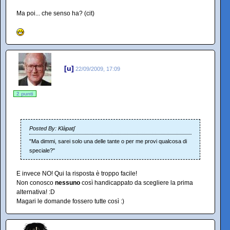
Ma poi... che senso ha? (cit)
[u]
22/09/2009, 17:09
2 punti
Posted By: Klàpatʃ
"Ma dimmi, sarei solo una delle tante o per me provi qualcosa di
speciale?"
E invece NO! Qui la risposta è troppo facile!
Non conosco
nessuno
così handicappato da scegliere la prima
alternativa! :D
Magari le domande fossero tutte così :)