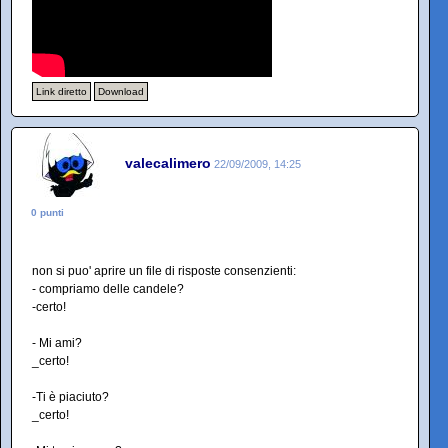
Link diretto
Download
valecalimero
22/09/2009, 14:25
0 punti
non si puo' aprire un file di risposte consenzienti:
- compriamo delle candele?
-certo!
- Mi ami?
_certo!
-Ti è piaciuto?
_certo!