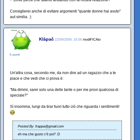
- "Dove pensi che stiamo andando con la nostra relazione?"
Consiglierei anche di evitare argomenti "quante donne hai avuto"
aut similia. :)
Klàpač
22/09/2009, 16:56
modiFICAto
0 punti
Un'altra cosa, secondo me, da non dire ad un ragazzo che a te
piace e che vedi che ci prova è:
"Ma dimmi, sarei solo una delle tante o per me provi qualcosa di
speciale?"
Sì insomma, lungi da tirar fuori tutto ciò che riguarda i sentimenti!
Posted By: frappa@gmail.com
eh ma che gusto c'è poi? :D