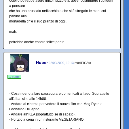
Quello potrebbe avere finito i fazzoletti, dover costringere i colleghi
a pensare
che ha una bruscata nell'occhio o che si è sfregato le mani col
panino alla
mortadella ch'è il suo pranzo di oggi.
mah.
potrebbe anche essere felice per te.
Huber
22/09/2009, 12:13
modiFICAto
1 punto
- Costringerlo a fare passeggiare domenicali al lago. Soprattutto
all'alba, stile alle 14h00.
- Andare al cinema per vedere il nuovo film con Meg Ryan e
Leonardo DiCaprio.
- Andare all'IKEA (soprattutto se di sabato).
- Portalo a cena in un ristorante VEGETARIANO.