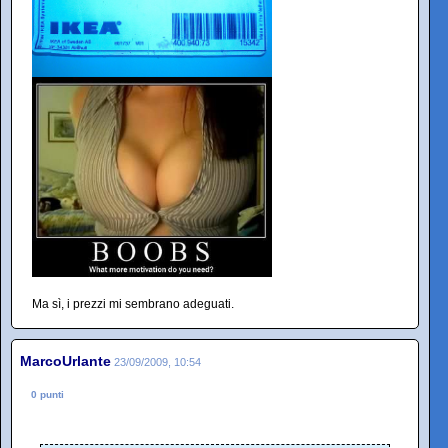
Ma sì, i prezzi mi sembrano adeguati.
MarcoUrlante
23/09/2009, 10:54
0 punti