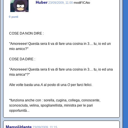
Huber
23/09/2009, 11:00
modiFICAto
0 punti
COSE DA NON DIRE :
"Amoreeee! Questa sera ti va di fare una cosina in 3.... tu, io ed un
mio amico?"
COSE DA DIRE :
"Amoreeee! Questa sera ti va di fare una cosina in 3.... tu, io ed una
mia amica*?"
Alle volte basta una
A
al posto di una
O
per farci felici.
*funziona anche con : sorella, cugina, collega, conoscente,
sconosciuta, velina, spogliarellista, ministra per le pari
opportunità...
MarcoUrlante
23/09/2009, 11:15