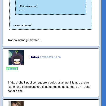
-Mi trovi grassa?
- c...
- certo che no
!
Troppo avanti gli svizzeri!
Huber
22/09/2009, 14:36
1 punto
il fatto e' che ti puoi correggere a velocità lampo. Il tempo di dire
"certo" che puoi decriptare la domanda ed aggiungere un "... che
no" alla fine.