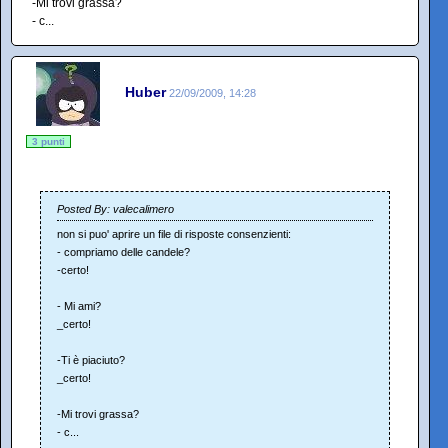
-Mi trovi grassa?
- c...
Huber
22/09/2009, 14:28
3 punti
Posted By: valecalimero
non si puo' aprire un file di risposte consenzienti:
- compriamo delle candele?
-certo!
- Mi ami?
_certo!
-Ti è piaciuto?
_certo!
-Mi trovi grassa?
- c...