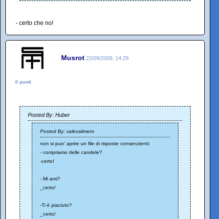
- certo che no!
Musrot
22/09/2009, 14:29
0 punti
Posted By: Huber
Posted By: valecalimero
non si puo' aprire un file di risposte consenzienti:
- compriamo delle candele?
-certo!
- Mi ami?
_certo!
-Ti è piaciuto?
_certo!