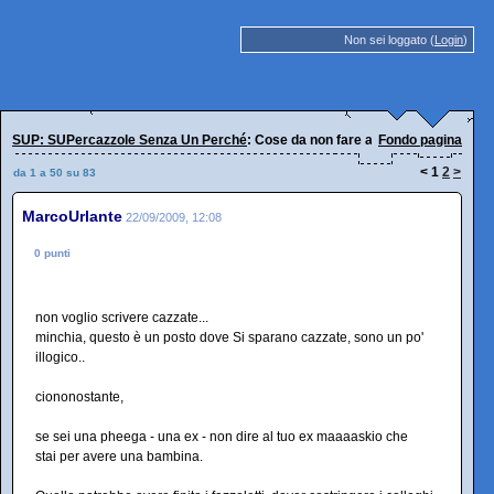
Non sei loggato (
Login
)
SUP: SUPercazzole Senza Un Perché
: Cose da non fare al maaaaaskio
Fondo pagina
<
1
2
>
da 1 a 50 su 83
MarcoUrlante
22/09/2009, 12:08
0 punti
non voglio scrivere cazzate...
minchia, questo è un posto dove Si sparano cazzate, sono un po'
illogico..
ciononostante,
se sei una pheega - una ex - non dire al tuo ex maaaaskio che
stai per avere una bambina.