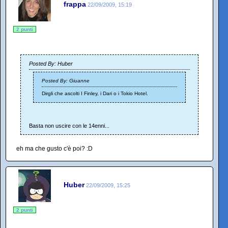
frappa
22/09/2009, 15:19
2 punti
Posted By: Huber
Posted By: Giuanne
Dirgli che ascolti I Finley, i Dari o i Tokio Hotel.
Basta non uscire con le 14enni...
eh ma che gusto c'è poi? :D
Huber
22/09/2009, 15:25
2 punti