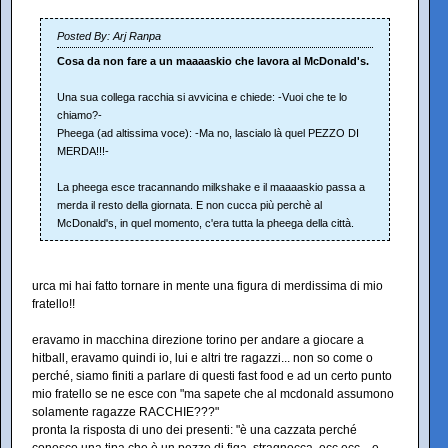
Posted By: Arj Ranpa
Cosa da non fare a un maaaaskio che lavora al McDonald's.
Una sua collega racchia si avvicina e chiede: -Vuoi che te lo
chiamo?-
Pheega (ad altissima voce): -Ma no, lascialo là quel PEZZO DI
MERDA!!!-
La pheega esce tracannando milkshake e il maaaaskio passa a
merda il resto della giornata. E non cucca più perchè al
McDonald's, in quel momento, c'era tutta la pheega della città.
urca mi hai fatto tornare in mente una figura di merdissima di mio
fratello!!
eravamo in macchina direzione torino per andare a giocare a
hitball, eravamo quindi io, lui e altri tre ragazzi... non so come o
perché, siamo finiti a parlare di questi fast food e ad un certo punto
mio fratello se ne esce con "ma sapete che al mcdonald assumono
solamente ragazze RACCHIE???"
pronta la risposta di uno dei presenti: "è una cazzata perché
conosco una tipa che è un pezzo di figa, stragnocca, ecc ecc... e