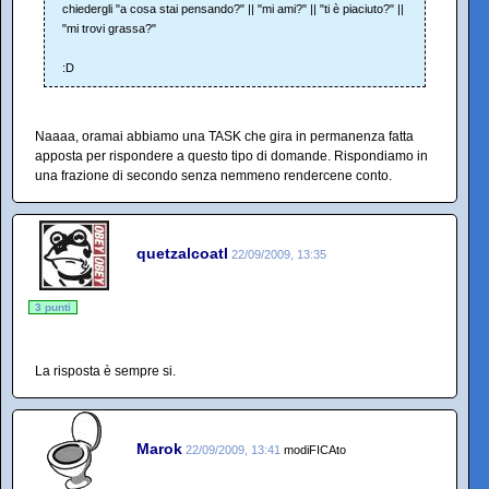
chiedergli "a cosa stai pensando?" || "mi ami?" || "ti è piaciuto?" ||
"mi trovi grassa?"
:D
Naaaa, oramai abbiamo una TASK che gira in permanenza fatta
apposta per rispondere a questo tipo di domande. Rispondiamo in
una frazione di secondo senza nemmeno rendercene conto.
quetzalcoatl
22/09/2009, 13:35
3 punti
La risposta è sempre si.
Marok
22/09/2009, 13:41
modiFICAto