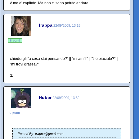
A me e' capitato. Ma non ci sono potuto andare...
frappa
22/09/2009, 13:15
6 punti
chiedergli "a cosa stai pensando?" || "mi ami?" || "ti è piaciuto?" ||
"mi trovi grassa?"
:D
Huber
22/09/2009, 13:32
0 punti
Posted By: frappa@gmail.com