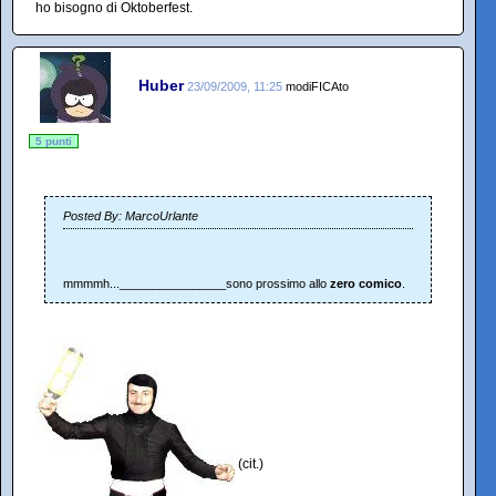
ho bisogno di Oktoberfest.
Huber
23/09/2009, 11:25
modiFICAto
5 punti
Posted By: MarcoUrlante
mmmmh...________________sono prossimo allo
zero comico
.
(cit.)