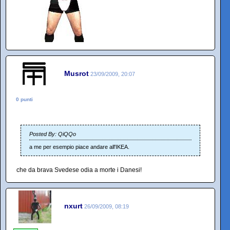
Musrot
23/09/2009, 20:07
0 punti
Posted By: QiQQo
a me per esempio piace andare all'IKEA.
che da brava Svedese odia a morte i Danesi!
nxurt
26/09/2009, 08:19