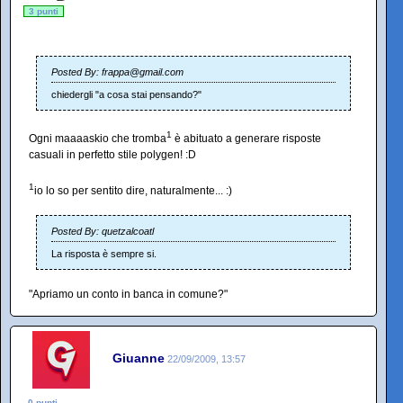
3 punti
Posted By: frappa@gmail.com
chiedergli "a cosa stai pensando?"
1
Ogni maaaaskio che tromba
è abituato a generare risposte
casuali in perfetto stile polygen! :D
1
io lo so per sentito dire, naturalmente... :)
Posted By: quetzalcoatl
La risposta è sempre si.
"Apriamo un conto in banca in comune?"
Giuanne
22/09/2009, 13:57
0 punti