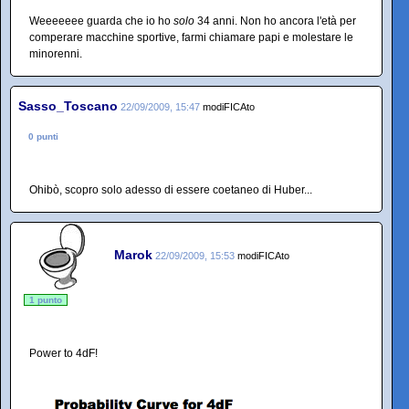
Weeeeeee guarda che io ho
solo
34 anni. Non ho ancora l'età per
comperare macchine sportive, farmi chiamare papi e molestare le
minorenni.
Sasso_Toscano
22/09/2009, 15:47
modiFICAto
0 punti
Ohibò, scopro solo adesso di essere coetaneo di Huber...
Marok
22/09/2009, 15:53
modiFICAto
1 punto
Power to 4dF!