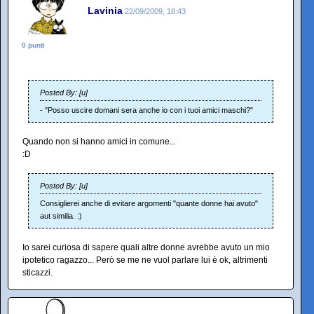
Lavinia
22/09/2009, 18:43
0 punti
Posted By: [u]
- "Posso uscire domani sera anche io con i tuoi amici maschi?"
Quando non si hanno amici in comune...
:D
Posted By: [u]
Consiglierei anche di evitare argomenti "quante donne hai avuto"
aut similia. :)
Io sarei curiosa di sapere quali altre donne avrebbe avuto un mio
ipotetico ragazzo... Però se me ne vuol parlare lui è ok, altrimenti
sticazzi.