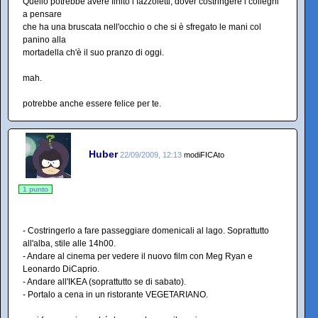
Quello potrebbe avere finito i fazzoletti, dover costringere i colleghi
a pensare
che ha una bruscata nell'occhio o che si è sfregato le mani col
panino alla
mortadella ch'è il suo pranzo di oggi.
mah.
potrebbe anche essere felice per te.
Huber
22/09/2009, 12:13
modiFICAto
1 punto
- Costringerlo a fare passeggiare domenicali al lago. Soprattutto
all'alba, stile alle 14h00.
- Andare al cinema per vedere il nuovo film con Meg Ryan e
Leonardo DiCaprio.
- Andare all'IKEA (soprattutto se di sabato).
- Portalo a cena in un ristorante VEGETARIANO.