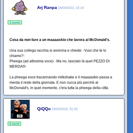
Arj Ranpa
18/04/2010, 16:14
1 punto
Cosa da non fare a un maaaaskio che lavora al McDonald's.
Una sua collega racchia si avvicina e chiede: -Vuoi che te lo
chiamo?-
Pheega (ad altissima voce): -Ma no, lascialo là quel PEZZO DI
MERDA!!!-
La pheega esce tracannando milkshake e il maaaaskio passa a
merda il resto della giornata. E non cucca più perchè al
McDonald's, in quel momento, c'era tutta la pheega della città.
QiQQo
19/04/2010, 01:43
6 punti