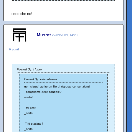
- certo che no!
Musrot
22/09/2009, 14:29
0 punti
Posted By: Huber
Posted By: valecalimero
non si puo' aprire un file di risposte consenzienti:
- compriamo delle candele?
-certo!
- Mi ami?
_certo!
-Ti è piaciuto?
_certo!