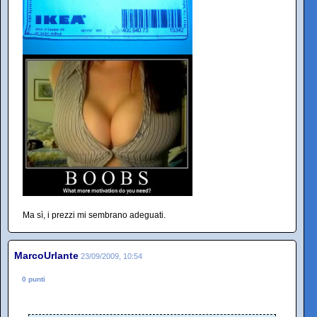
Ma sì, i prezzi mi sembrano adeguati.
MarcoUrlante
23/09/2009, 10:54
0 punti