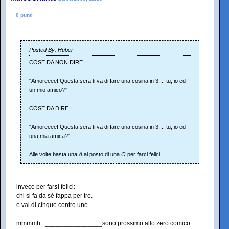
0 punti
Posted By: Huber
COSE DA NON DIRE :
"Amoreeee! Questa sera ti va di fare una cosina in 3.... tu, io ed
un mio amico?"
COSE DA DIRE :
"Amoreeee! Questa sera ti va di fare una cosina in 3.... tu, io ed
una mia amica?"
Alle volte basta una
A
al posto di una
O
per farci felici.
invece per far
s
i felici:
chi si fa da sé fappa per tre.
e vai di cinque contro uno
mmmmh...________________sono prossimo allo zero comico.