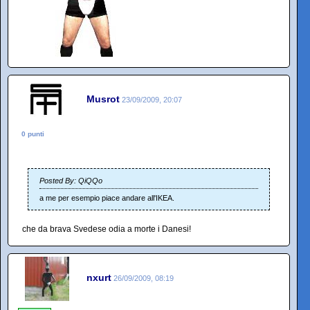
Musrot
23/09/2009, 20:07
0 punti
Posted By: QiQQo
a me per esempio piace andare all'IKEA.
che da brava Svedese odia a morte i Danesi!
nxurt
26/09/2009, 08:19