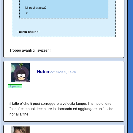
-Mi trovi grassa?
- c...
- certo che no
!
Troppo avanti gli svizzeri!
Huber
22/09/2009, 14:36
1 punto
il fatto e' che ti puoi correggere a velocità lampo. Il tempo di dire
"certo" che puoi decriptare la domanda ed aggiungere un "... che
no" alla fine.