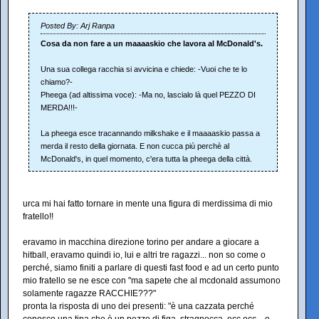
Posted By: Arj Ranpa
Cosa da non fare a un maaaaskio che lavora al McDonald's.
Una sua collega racchia si avvicina e chiede: -Vuoi che te lo
chiamo?-
Pheega (ad altissima voce): -Ma no, lascialo là quel PEZZO DI
MERDA!!!-
La pheega esce tracannando milkshake e il maaaaskio passa a
merda il resto della giornata. E non cucca più perchè al
McDonald's, in quel momento, c'era tutta la pheega della città.
urca mi hai fatto tornare in mente una figura di merdissima di mio
fratello!!
eravamo in macchina direzione torino per andare a giocare a
hitball, eravamo quindi io, lui e altri tre ragazzi... non so come o
perché, siamo finiti a parlare di questi fast food e ad un certo punto
mio fratello se ne esce con "ma sapete che al mcdonald assumono
solamente ragazze RACCHIE???"
pronta la risposta di uno dei presenti: "è una cazzata perché
conosco una tipa che è un pezzo di figa, stragnocca, ecc ecc... e