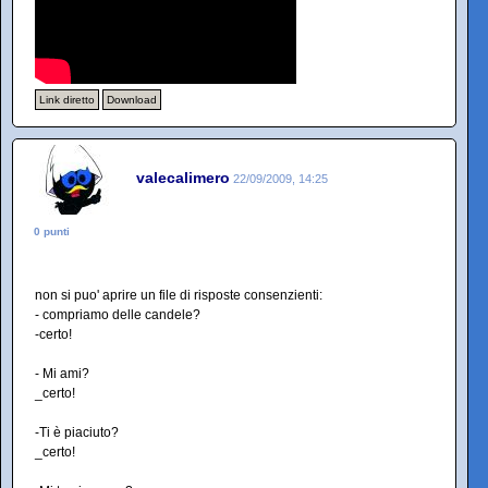
Link diretto
Download
valecalimero
22/09/2009, 14:25
0 punti
non si puo' aprire un file di risposte consenzienti:
- compriamo delle candele?
-certo!
- Mi ami?
_certo!
-Ti è piaciuto?
_certo!