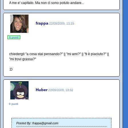
A me e' capitato. Ma non ci sono potuto andare...
frappa
22/09/2009, 13:15
6 punti
chiedergli "a cosa stai pensando?" || "mi ami?" || "ti è piaciuto?" ||
"mi trovi grassa?"
:D
Huber
22/09/2009, 13:32
0 punti
Posted By: frappa@gmail.com