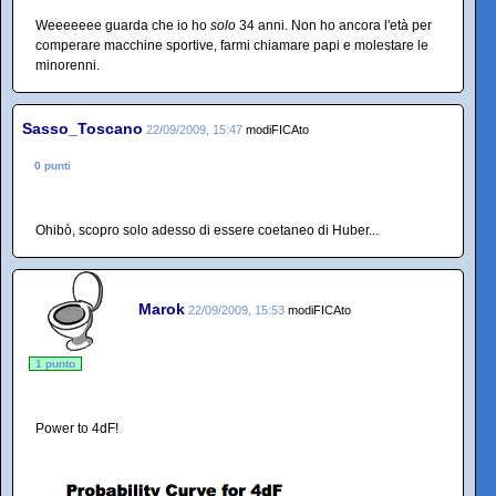
Weeeeeee guarda che io ho
solo
34 anni. Non ho ancora l'età per
comperare macchine sportive, farmi chiamare papi e molestare le
minorenni.
Sasso_Toscano
22/09/2009, 15:47
modiFICAto
0 punti
Ohibò, scopro solo adesso di essere coetaneo di Huber...
Marok
22/09/2009, 15:53
modiFICAto
1 punto
Power to 4dF!