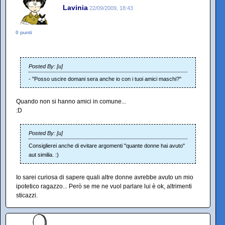
Lavinia
22/09/2009, 18:43
0 punti
Posted By: [u]
- "Posso uscire domani sera anche io con i tuoi amici maschi?"
Quando non si hanno amici in comune...
:D
Posted By: [u]
Consiglierei anche di evitare argomenti "quante donne hai avuto"
aut similia. :)
Io sarei curiosa di sapere quali altre donne avrebbe avuto un mio
ipotetico ragazzo... Però se me ne vuol parlare lui è ok, altrimenti
sticazzi.