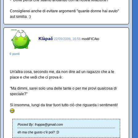
- "Dove pensi che stiamo andando con la nostra relazione?"
Consiglierei anche di evitare argomenti "quante donne hai avuto"
aut similia. :)
Klàpač
22/09/2009, 16:56
modiFICAto
0 punti
Un'altra cosa, secondo me, da non dire ad un ragazzo che a te
piace e che vedi che ci prova è:
"Ma dimmi, sarei solo una delle tante o per me provi qualcosa di
speciale?"
Sì insomma, lungi da tirar fuori tutto ciò che riguarda i sentimenti!
Posted By: frappa@gmail.com
eh ma che gusto c'è poi? :D