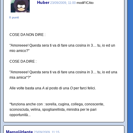
Huber
23/09/2009, 11:00
modiFICAto
0 punti
COSE DA NON DIRE :
"Amoreeee! Questa sera ti va di fare una cosina in 3.... tu, io ed un
mio amico?"
COSE DA DIRE :
"Amoreeee! Questa sera ti va di fare una cosina in 3.... tu, io ed una
mia amica*?"
Alle volte basta una
A
al posto di una
O
per farci felici.
*funziona anche con : sorella, cugina, collega, conoscente,
sconosciuta, velina, spogliarellista, ministra per le pari
opportunità...
MarcoUrlante
23/09/2009, 11:15