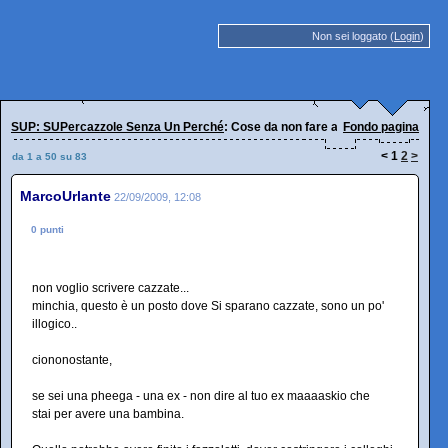
Non sei loggato (
Login
)
SUP: SUPercazzole Senza Un Perché
: Cose da non fare al maaaaaskio
Fondo pagina
<
1
2
>
da 1 a 50 su 83
MarcoUrlante
22/09/2009, 12:08
0 punti
non voglio scrivere cazzate...
minchia, questo è un posto dove Si sparano cazzate, sono un po'
illogico..
ciononostante,
se sei una pheega - una ex - non dire al tuo ex maaaaskio che
stai per avere una bambina.