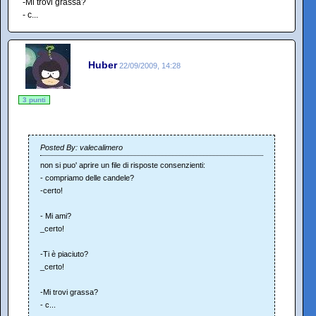
-Mi trovi grassa?
- c...
Huber
22/09/2009, 14:28
3 punti
Posted By: valecalimero
non si puo' aprire un file di risposte consenzienti:
- compriamo delle candele?
-certo!
- Mi ami?
_certo!
-Ti è piaciuto?
_certo!
-Mi trovi grassa?
- c...