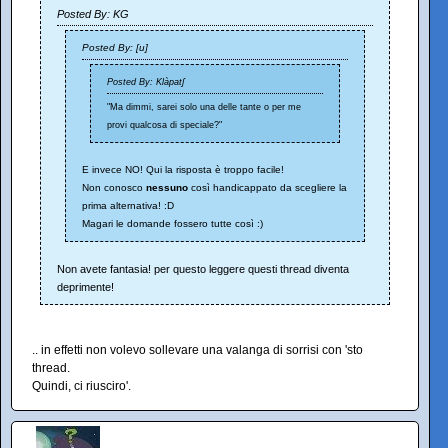
Posted By: KG
Posted By: [u]
Posted By: Klàpatʃ
"Ma dimmi, sarei solo una delle tante o per me
provi qualcosa di speciale?"
E invece NO! Qui la risposta è troppo facile!
Non conosco
nessuno
così handicappato da scegliere la
prima alternativa! :D
Magari le domande fossero tutte così :)
Non avete fantasia! per questo leggere questi thread diventa
deprimente!
.. in effetti non volevo sollevare una valanga di sorrisi con 'sto
thread.
Quindi, ci riusciro'.