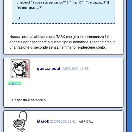
chiedergli "a cosa stai pensando?" || "mi ami?" || "ti è piaciuto?" ||
"mi trovi grassa?"
:D
Naaaa, oramai abbiamo una TASK che gira in permanenza fatta
apposta per rispondere a questo tipo di domande. Rispondiamo in
una frazione di secondo senza nemmeno rendercene conto.
quetzalcoatl
22/09/2009, 13:35
3 punti
La risposta è sempre si.
Marok
22/09/2009, 13:41
modiFICAto