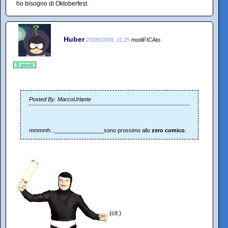
ho bisogno di Oktoberfest.
Huber
23/09/2009, 11:25
modiFICAto
5 punti
Posted By: MarcoUrlante
mmmmh...________________sono prossimo allo
zero comico
.
(cit.)