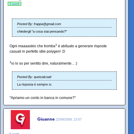
3 punti
Posted By: frappa@gmail.com
chiedergli "a cosa stai pensando?"
1
Ogni maaaaskio che tromba
è abituato a generare risposte
casuali in perfetto stile polygen! :D
1
io lo so per sentito dire, naturalmente... :)
Posted By: quetzalcoatl
La risposta è sempre si.
"Apriamo un conto in banca in comune?"
Giuanne
22/09/2009, 13:57
0 punti