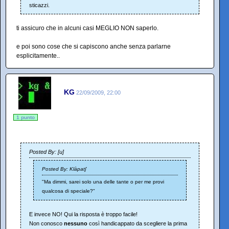
sticazzi.
ti assicuro che in alcuni casi MEGLIO NON saperlo.
e poi sono cose che si capiscono anche senza parlarne
esplicitamente..
KG
22/09/2009, 22:00
1 punto
Posted By: [u]
Posted By: Klàpatʃ
"Ma dimmi, sarei solo una delle tante o per me provi
qualcosa di speciale?"
E invece NO! Qui la risposta è troppo facile!
Non conosco
nessuno
così handicappato da scegliere la prima