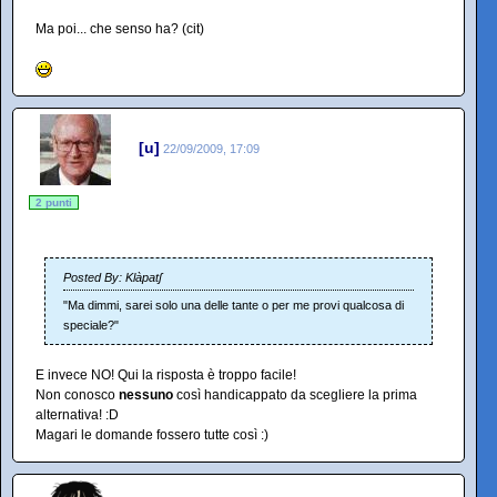
Ma poi... che senso ha? (cit)
[u]
22/09/2009, 17:09
2 punti
Posted By: Klàpatʃ
"Ma dimmi, sarei solo una delle tante o per me provi qualcosa di
speciale?"
E invece NO! Qui la risposta è troppo facile!
Non conosco
nessuno
così handicappato da scegliere la prima
alternativa! :D
Magari le domande fossero tutte così :)