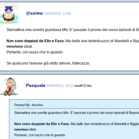
@ssimo
14/04/2012, 13:55
Stamattina mia sorella guardava Mtv. E' passato il promo dei nuovi episodi di 
Non sono doppiati da Elio e Faso.
Ma dalle due testedicazzo di Mandelli e Bigg
minchioni
idioti.
Pertanto, col cazzo che lo guardo.
Se qualcuno l'avesse già detto altrove, fottecazzo.
Pasquale
14/04/2012, 15:11
modiFICAto
Posted By: Assimo
Stamattina mia sorella guardava Mtv. E' passato il promo dei nuovi episodi di Beavi
Non sono doppiati da Elio e Faso.
Ma dalle due testedicazzo di Mandelli e Biggio,
minchioni
idioti.
Pertanto, col cazzo che lo guardo.