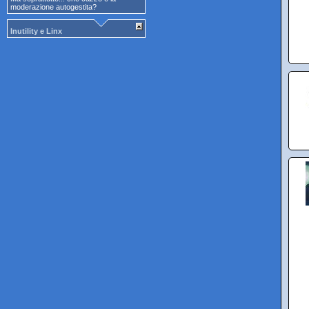
moderazione autogestita?
Inutility e Linx