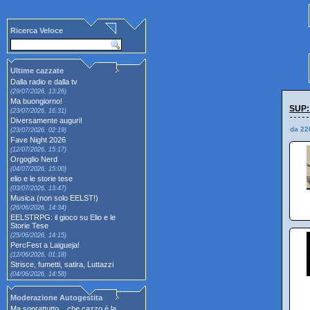
Ricerca Veloce
Ultime cazzate
Dalla radio e dalla tv
(29/07/2026, 13:26)
Ma buongiorno!
SUP:
(23/07/2026, 16:31)
Diversamente auguri!
da 22
(23/07/2026, 02:19)
Fave Night 2026
(12/07/2026, 15:17)
Orgoglio Nerd
(04/07/2026, 15:00)
elio e le storie tese
(03/07/2026, 13:47)
Musica (non solo EELST!)
(26/06/2026, 14:34)
EELSTRPG: il gioco su Elio e le
Storie Tese
(25/06/2026, 14:15)
PercFest a Laigueja!
(12/06/2026, 01:18)
Strisce, fumetti, satira, Luttazzi
(04/06/2026, 14:58)
Moderazione Autogestita
Ma soprattutto... che cazzo è la