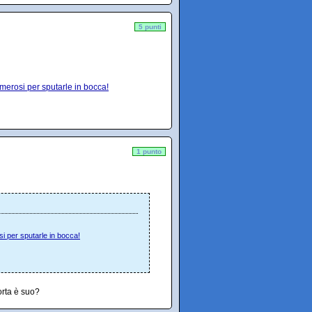
5 punti
umerosi per sputarle in bocca!
1 punto
si per sputarle in bocca!
orta è suo?