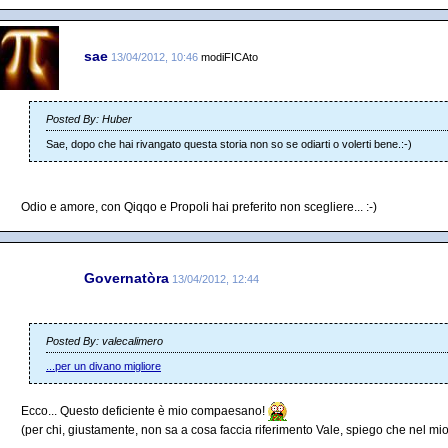
sae
13/04/2012, 10:46
modiFICAto
Posted By: Huber
Sae, dopo che hai rivangato questa storia non so se odiarti o volerti bene.:-)
Odio e amore, con Qiqqo e Propoli hai preferito non scegliere... :-)
Governatòra
13/04/2012, 12:44
Posted By: valecalimero
...per un divano migliore
Ecco... Questo deficiente è mio compaesano!
(per chi, giustamente, non sa a cosa faccia riferimento Vale, spiego che nel mi