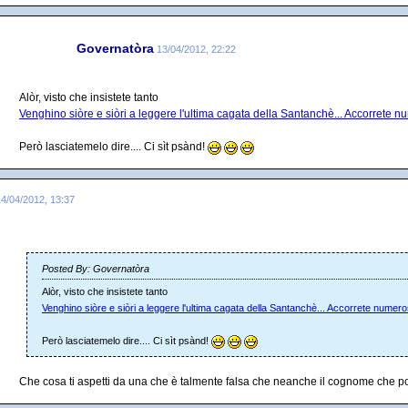
Governatòra
13/04/2012, 22:22
Alòr, visto che insistete tanto
Venghino siòre e siòri a leggere l'ultima cagata della Santanchè... Accorrete n
Però lasciatemelo dire.... Ci sìt psànd!
14/04/2012, 13:37
Posted By: Governatòra
Alòr, visto che insistete tanto
Venghino siòre e siòri a leggere l'ultima cagata della Santanchè... Accorrete numero
Però lasciatemelo dire.... Ci sìt psànd!
Che cosa ti aspetti da una che è talmente falsa che neanche il cognome che p