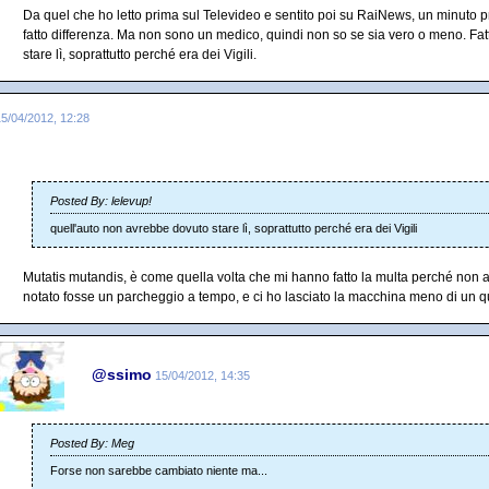
Da quel che ho letto prima sul Televideo e sentito poi su RaiNews, un minuto 
fatto differenza. Ma non sono un medico, quindi non so se sia vero o meno. Fa
stare lì, soprattutto perché era dei Vigili.
15/04/2012, 12:28
Posted By: lelevup!
quell'auto non avrebbe dovuto stare lì, soprattutto perché era dei Vigili
Mutatis mutandis, è come quella volta che mi hanno fatto la multa perché non a
notato fosse un parcheggio a tempo, e ci ho lasciato la macchina meno di un qu
@ssimo
15/04/2012, 14:35
Posted By: Meg
Forse non sarebbe cambiato niente ma...