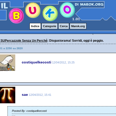
Indice
Categorie
Cerca
Marok.org
 SUPercazzole Senza Un Perché
: Disgustorama! Sorridi, oggi è peggio.
01 a 2250 su 2820
costiquelkecosti
12/04/2012, 15:25
sae
12/04/2012, 15:41
Posted By: costiquelkecosti