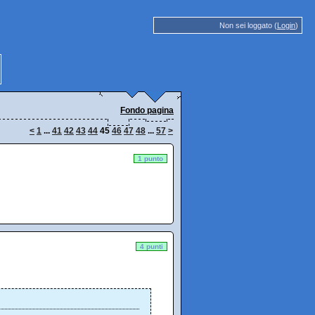
Non sei loggato (
Login
)
Fondo pagina
<
1
...
41
42
43
44
45
46
47
48
...
57
>
1 punto
4 punti