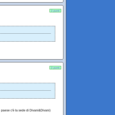
2 punti
2 punti
o paese c'è la sede di Divani&Divani)