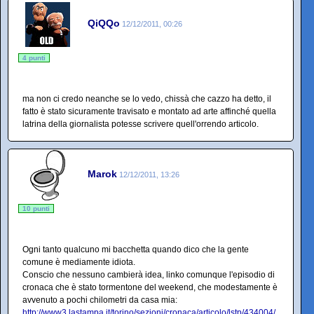
QiQQo
12/12/2011, 00:26
4 punti
ma non ci credo neanche se lo vedo, chissà che cazzo ha detto, il
fatto è stato sicuramente travisato e montato ad arte affinché quella
latrina della giornalista potesse scrivere quell'orrendo articolo.
Marok
12/12/2011, 13:26
10 punti
Ogni tanto qualcuno mi bacchetta quando dico che la gente
comune è mediamente idiota.
Conscio che nessuno cambierà idea, linko comunque l'episodio di
cronaca che è stato tormentone del weekend, che modestamente è
avvenuto a pochi chilometri da casa mia:
http://www3.lastampa.it/torino/sezioni/cronaca/articolo/lstp/434004/