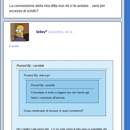
La connessione della mia ditta non mi ci fa andare... sarà per
eccesso di schifo?
lelev*
13/12/2011, 16:11
0 punti
Posted By: carotide
Posted By: lelevup!
Posted By: carotide
Comunque vi invito a leggere (se non l'avete già
fatto) i commenti all'articolo.
Cosa credevate di trovare in quei commenti?
Ho capito Lele però dai.. Lo so che visto il sito non ci sarebbe da