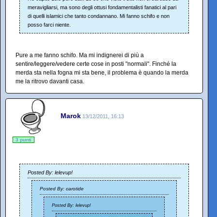
meravigliarsi, ma sono degli ottusi fondamentalisti fanatici al pari
di quelli islamici che tanto condannano. Mi fanno schifo e non
posso farci niente.
Pure a me fanno schifo. Ma mi indignerei di più a
sentire/leggere/vedere certe cose in posti "normali". Finché la
merda sta nella fogna mi sta bene, il problema è quando la merda
me la ritrovo davanti casa.
Marok
13/12/2011, 16:13
3 punti
Posted By: lelevup!
Posted By: carotide
Posted By: lelevup!