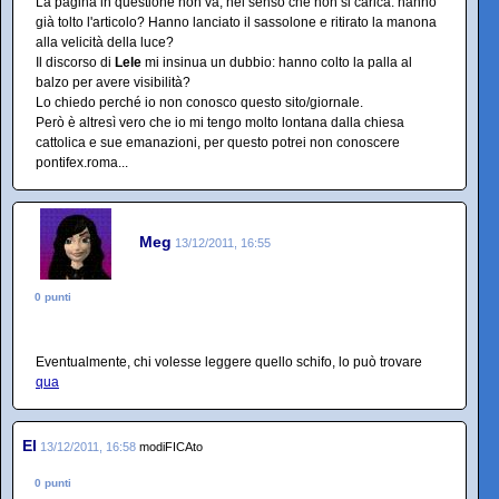
La pagina in questione non va, nel senso che non si carica: hanno
già tolto l'articolo? Hanno lanciato il sassolone e ritirato la manona
alla velicità della luce?
Il discorso di
Lele
mi insinua un dubbio: hanno colto la palla al
balzo per avere visibilità?
Lo chiedo perché io non conosco questo sito/giornale.
Però è altresì vero che io mi tengo molto lontana dalla chiesa
cattolica e sue emanazioni, per questo potrei non conoscere
pontifex.roma...
Meg
13/12/2011, 16:55
0 punti
Eventualmente, chi volesse leggere quello schifo, lo può trovare
qua
El
13/12/2011, 16:58
modiFICAto
0 punti