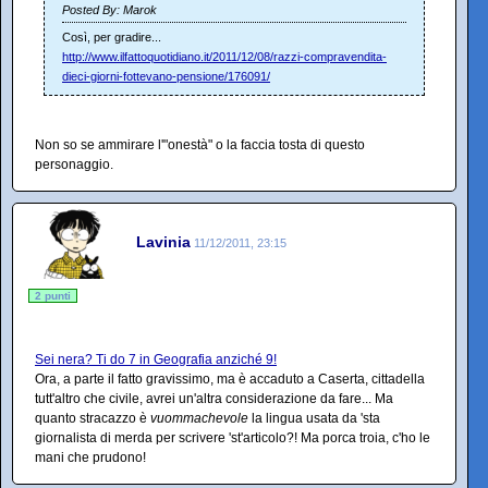
Posted By: Marok
Così, per gradire...
http://www.ilfattoquotidiano.it/2011/12/08/razzi-compravendita-
dieci-giorni-fottevano-pensione/176091/
Non so se ammirare l'"onestà" o la faccia tosta di questo
personaggio.
Lavinia
11/12/2011, 23:15
2 punti
Sei nera? Ti do 7 in Geografia anziché 9!
Ora, a parte il fatto gravissimo, ma è accaduto a Caserta, cittadella
tutt'altro che civile, avrei un'altra considerazione da fare... Ma
quanto stracazzo è
vuommachevole
la lingua usata da 'sta
giornalista di merda per scrivere 'st'articolo?! Ma porca troia, c'ho le
mani che prudono!