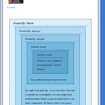
0 punti
Posted By: Marok
Posted By: lelevup!
Posted By: carotide
Posted By: lelevup!
Posted By: carotide
Comunque vi invito a leggere (se
non l'avete già fatto) i commenti
all'articolo.
Cosa credevate di trovare in quei commenti?
Ho capito Lele però dai.. Lo so che visto il sito non
ci sarebbe da meravigliarsi, ma sono degli ottusi
fondamentalisti fanatici al pari di quelli islamici che
tanto condannano. Mi fanno schifo e non posso