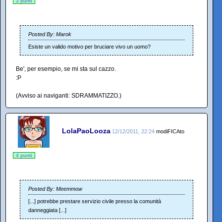
3 punti
Posted By: Marok
Esiste un valido motivo per bruciare vivo un uomo?
Be', per esempio, se mi sta sul cazzo.
:P
(Avviso ai naviganti: SDRAMMATIZZO.)
LolaPaoLooza
12/12/2011, 22:24
modiFICAto
4 punti
Posted By: Meemmow
[...] potrebbe prestare servizio civile presso la comunità
danneggiata [...]