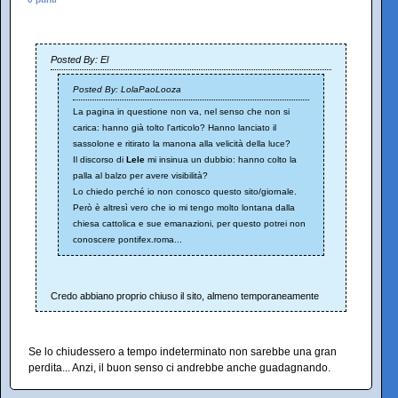
Posted By: El
Posted By: LolaPaoLooza
La pagina in questione non va, nel senso che non si
carica: hanno già tolto l'articolo? Hanno lanciato il
sassolone e ritirato la manona alla velicità della luce?
Il discorso di
Lele
mi insinua un dubbio: hanno colto la
palla al balzo per avere visibilità?
Lo chiedo perché io non conosco questo sito/giornale.
Però è altresì vero che io mi tengo molto lontana dalla
chiesa cattolica e sue emanazioni, per questo potrei non
conoscere pontifex.roma...
Credo abbiano proprio chiuso il sito, almeno temporaneamente
Se lo chiudessero a tempo indeterminato non sarebbe una gran
perdita... Anzi, il buon senso ci andrebbe anche guadagnando.