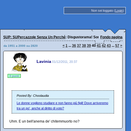
Non sei loggato (
Login
)
SUP: SUPercazzole Senza Un Perché
: Disgustorama! Sorridi, oggi è peggio.
Fondo pagina
<
1
...
36
37
38
39
40
41
42
43
...
57
>
da 1951 a 2000 su 2820
Lavinia
01/12/2011, 20:37
3 punti
Posted By: Choolaudia
Le donne vogliono studiare e non fanno più figli! Dove arriveremo
tra un po', anche al diritto di voto?
Uhm. E un bell'anema de' chitemmuorto no?