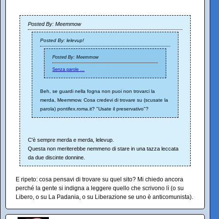
Posted By: Meemmow
Posted By: lelevup!
Posted By: Meemmow
Senza parole ...
Beh, se guardi nella fogna non puoi non trovarci la
merda, Meemmow. Cosa credevi di trovare su (scusate la
parola) pontifex.roma.it? "Usate il preservativo"?
C'è sempre merda e merda, lelevup.
Questa non meriterebbe nemmeno di stare in una tazza leccata
da due discinte donnine.
E ripeto: cosa pensavi di trovare su quel sito? Mi chiedo ancora
perché la gente si indigna a leggere quello che scrivono lì (o su
Libero, o su La Padania, o su Liberazione se uno è anticomunista).