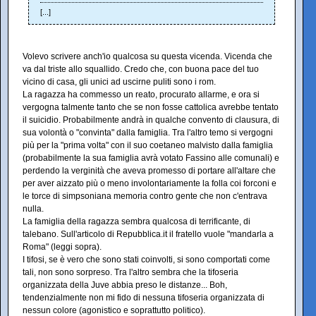
[...]
Volevo scrivere anch'io qualcosa su questa vicenda. Vicenda che
va dal triste allo squallido. Credo che, con buona pace del tuo
vicino di casa, gli unici ad uscirne puliti sono i rom.
La ragazza ha commesso un reato, procurato allarme, e ora si
vergogna talmente tanto che se non fosse cattolica avrebbe tentato
il suicidio. Probabilmente andrà in qualche convento di clausura, di
sua volontà o "convinta" dalla famiglia. Tra l'altro temo si vergogni
più per la "prima volta" con il suo coetaneo malvisto dalla famiglia
(probabilmente la sua famiglia avrà votato Fassino alle comunali) e
perdendo la verginità che aveva promesso di portare all'altare che
per aver aizzato più o meno involontariamente la folla coi forconi e
le torce di simpsoniana memoria contro gente che non c'entrava
nulla.
La famiglia della ragazza sembra qualcosa di terrificante, di
talebano. Sull'articolo di Repubblica.it il fratello vuole "mandarla a
Roma" (leggi sopra).
I tifosi, se è vero che sono stati coinvolti, si sono comportati come
tali, non sono sorpreso. Tra l'altro sembra che la tifoseria
organizzata della Juve abbia preso le distanze... Boh,
tendenzialmente non mi fido di nessuna tifoseria organizzata di
nessun colore (agonistico e soprattutto politico).