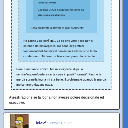
Posted By: carotide
Comunque vi invito a leggere (se non l'avete già
fatto) i commenti all'articolo.
Cosa credevate di trovare in quei commenti?
Ho capito Lele però dai.. Lo so che visto il sito non ci
sarebbe da meravigliarsi, ma sono degli ottusi
fondamentalisti fanatici al pari di quelli islamici che tanto
condannano. Mi fanno schifo e non posso farci niente.
Pure a me fanno schifo. Ma mi indignerei di più a
sentire/leggere/vedere certe cose in posti "normali". Finché la
merda sta nella fogna mi sta bene, il problema è quando la merda
me la ritrovo davanti casa.
Avresti ragione se la fogna non avesse potere decisionale ed
esecutivo.
lelev*
13/12/2011, 16:17