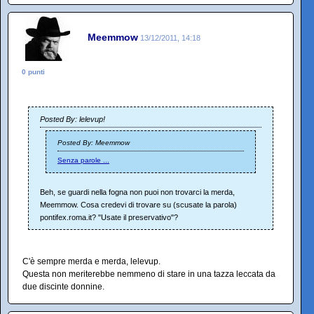
Meemmow
13/12/2011, 14:18
0 punti
Posted By: lelevup!
Posted By: Meemmow
Senza parole ...
Beh, se guardi nella fogna non puoi non trovarci la merda,
Meemmow. Cosa credevi di trovare su (scusate la parola)
pontifex.roma.it? "Usate il preservativo"?
C'è sempre merda e merda, lelevup.
Questa non meriterebbe nemmeno di stare in una tazza leccata da
due discinte donnine.