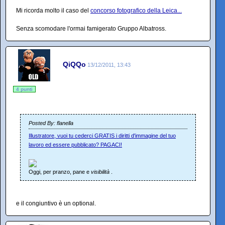
Mi ricorda molto il caso del
concorso fotografico della Leica...
Senza scomodare l'ormai famigerato Gruppo Albatross.
QiQQo
13/12/2011, 13:43
4 punti
Posted By: flanella
Illustratore, vuoi tu cederci GRATIS i diritti d'immagine del tuo
lavoro ed essere pubblicato? PAGACI!
Oggi, per pranzo, pane e
visibilità
.
e il congiuntivo è un optional.