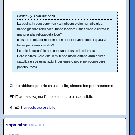
Posted By: LolaPaoLooza
La pagina in questione non va, nel senso che non si carica:
hanno già tolto l'articolo? Hanno lanciato il sassolone e ritirato la
manona alla velicità della luce?
Il discorso di
Lele
mi insinua un dubbio: hanno colto la palla al
balzo per avere visibilità?
Lo chiedo perché io non conosco questo sito/giornale.
Però è altresì vero che io mi tengo molto lontana dalla chiesa
cattolica e sue emanazioni, per questo potrei non conoscere
pontifex.roma...
Credo abbiano proprio chiuso il sito, almeno temporaneamente
EDIT: adesso va, ma l'articolo non è più accessibile.
RI-EDIT:
articolo accessibile
.
shpalmina
13/12/2011, 17:02
0 punti