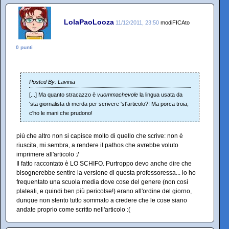
LolaPaoLooza
11/12/2011, 23:50
modiFICAto
0 punti
Posted By: Lavinia
[...] Ma quanto stracazzo è
vuommachevole
la lingua usata da
'sta giornalista di merda per scrivere 'st'articolo?! Ma porca troia,
c'ho le mani che prudono!
più che altro non si capisce molto di quello che scrive: non è
riuscita, mi sembra, a rendere il pathos che avrebbe voluto
imprimere all'articolo :/
Il fatto raccontato è LO SCHIFO. Purtroppo devo anche dire che
bisognerebbe sentire la versione di questa professoressa... io ho
frequentato una scuola media dove cose del genere (non così
plateali, e quindi ben più pericolse!) erano all'ordine del giorno,
dunque non stento tutto sommato a credere che le cose siano
andate proprio come scritto nell'articolo :(