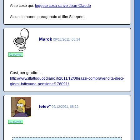
Altre cose qui:
leggete cosa scrive Jean-Claude
Alcuni lo hanno paragonato al film Sleepers.
Marok
09/12/2011, 05:34
1 punto
Così, per gradire...
http://www.ilfattoquotidiano.it/2011/12/08/razzi-compravendita-dieci-
giorni-fottevano-pensione/176091/
lelev*
09/12/2011, 08:12
1 punto