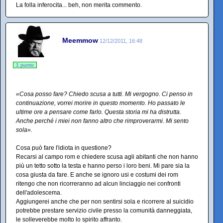
La folla inferocita... beh, non merita commento.
Meemmow
12/12/2011, 16:48
1 punto
«Cosa posso fare? Chiedo scusa a tutti. Mi vergogno. Ci penso in
continuazione, vorrei morire in questo momento. Ho passato le
ultime ore a pensare come farlo. Questa storia mi ha distrutta.
Anche perché i miei non fanno altro che rimproverarmi. Mi sento
sola».
Cosa può fare l'idiota in questione?
Recarsi al campo rom e chiedere scusa agli abitanti che non hanno
più un tetto sotto la testa e hanno perso i loro beni. Mi pare sia la
cosa giusta da fare. E anche se ignoro usi e costumi dei rom
ritengo che non ricorreranno ad alcun linciaggio nei confronti
dell'adolescema.
Aggiungerei anche che per non sentirsi sola e ricorrere al suicidio
potrebbe prestare servizio civile presso la comunità danneggiata,
le solleverebbe molto lo spirito affranto.