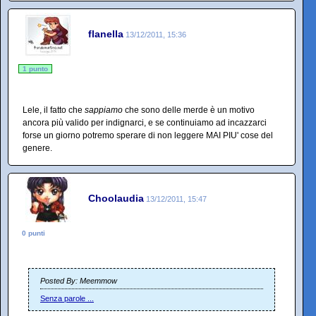
flanella
13/12/2011, 15:36
1 punto
Lele, il fatto che
sappiamo
che sono delle merde è un motivo
ancora più valido per indignarci, e se continuiamo ad incazzarci
forse un giorno potremo sperare di non leggere MAI PIU' cose del
genere.
Choolaudia
13/12/2011, 15:47
0 punti
Posted By: Meemmow
Senza parole ...