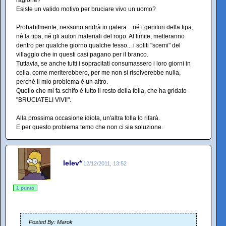
ragione?
Esiste un valido motivo per bruciare vivo un uomo?
Probabilmente, nessuno andrà in galera... né i genitori della tipa,
né la tipa, né gli autori materiali del rogo. Al limite, metteranno
dentro per qualche giorno qualche fesso... i soliti "scemi" del
villaggio che in questi casi pagano per il branco.
Tuttavia, se anche tutti i sopracitati consumassero i loro giorni in
cella, come meriterebbero, per me non si risolverebbe nulla,
perché il mio problema è un altro.
Quello che mi fa schifo è tutto il resto della folla, che ha gridato
"BRUCIATELI VIVI!".
Alla prossima occasione idiota, un'altra folla lo rifarà.
E per questo problema temo che non ci sia soluzione.
lelev*
12/12/2011, 13:52
1 punto
Posted By: Marok