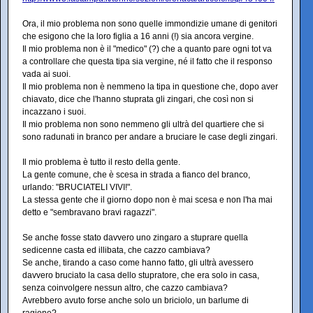
Ora, il mio problema non sono quelle immondizie umane di genitori
che esigono che la loro figlia a 16 anni (!) sia ancora vergine.
Il mio problema non è il "medico" (?) che a quanto pare ogni tot va
a controllare che questa tipa sia vergine, né il fatto che il responso
vada ai suoi.
Il mio problema non è nemmeno la tipa in questione che, dopo aver
chiavato, dice che l'hanno stuprata gli zingari, che così non si
incazzano i suoi.
Il mio problema non sono nemmeno gli ultrà del quartiere che si
sono radunati in branco per andare a bruciare le case degli zingari.
Il mio problema è tutto il resto della gente.
La gente comune, che è scesa in strada a fianco del branco,
urlando: "BRUCIATELI VIVI!".
La stessa gente che il giorno dopo non è mai scesa e non l'ha mai
detto e "sembravano bravi ragazzi".
Se anche fosse stato davvero uno zingaro a stuprare quella
sedicenne casta ed illibata, che cazzo cambiava?
Se anche, tirando a caso come hanno fatto, gli ultrà avessero
davvero bruciato la casa dello stupratore, che era solo in casa,
senza coinvolgere nessun altro, che cazzo cambiava?
Avrebbero avuto forse anche solo un briciolo, un barlume di