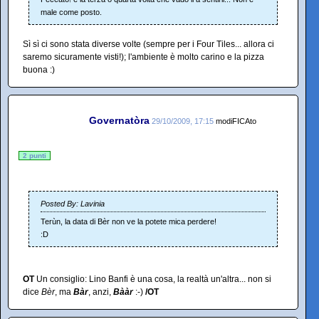
male come posto.
Sì sì ci sono stata diverse volte (sempre per i Four Tiles... allora ci
saremo sicuramente visti!); l'ambiente è molto carino e la pizza
buona :)
Governatòra
29/10/2009, 17:15
modiFICAto
2 punti
Posted By: Lavinia
Terùn, la data di Bèr non ve la potete mica perdere!
:D
OT
Un consiglio: Lino Banfi è una cosa, la realtà un'altra... non si
dice
Bèr
, ma
Bàr
, anzi,
Bààr
:-)
/OT