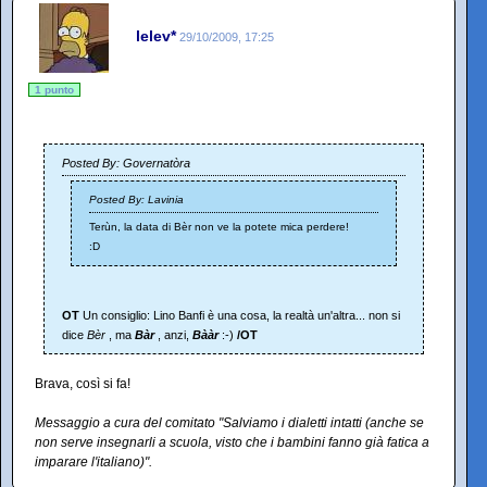
lelev*
29/10/2009, 17:25
1 punto
Posted By: Governatòra
Posted By: Lavinia
Terùn, la data di Bèr non ve la potete mica perdere!
:D
OT
Un consiglio: Lino Banfi è una cosa, la realtà un'altra... non si
dice
Bèr
, ma
Bàr
, anzi,
Bààr
:-)
/OT
Brava, così si fa!
Messaggio a cura del comitato "Salviamo i dialetti intatti (anche se
non serve insegnarli a scuola, visto che i bambini fanno già fatica a
imparare l'italiano)".