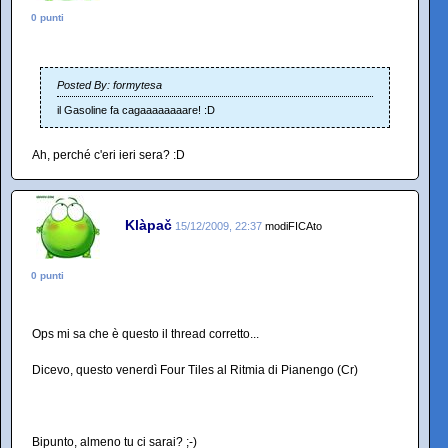
0 punti
Posted By: formytesa
il Gasoline fa cagaaaaaaaare! :D
Ah, perché c'eri ieri sera? :D
Klàpač
15/12/2009, 22:37
modiFICAto
0 punti
Ops mi sa che è questo il thread corretto...
Dicevo, questo venerdì Four Tiles al Ritmia di Pianengo (Cr)
Bipunto, almeno tu ci sarai? ;-)