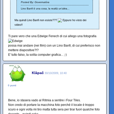
Posted By: Governatòra
Lino Banfi è una cosa, la realtà un'altra...
Ma quindi Lino Banfi non esiste???
Eppure ho visto dei
video!!
Ti pare vero che una Edwige Fenech di cui allego una fotografia
possa mai andare (nei film) con un Lino Banfi, di cui preferisco non
mettere diapositive?!?
E' tutto falso, la solita computer grafica... ;-)
Klàpač
30/10/2009, 10:40
0 punti
Bene, io stasera vado al Ritmia a sentire i Four Tiles.
Non credo di portare la macchina foto perché il locale è troppo
scuro e ogni volta mi tiro matta tutta sera per tirar fuori qualche foto
decente... quindi soka.