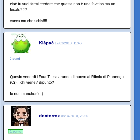
cioè tu vuoi farmi credere che questa non è una favelas ma un
locale???
vacca ma che schiv!!!!
Klàpač
17/02/2010, 11:46
0 punti
Questo venerdì i Four Tiles saranno di nuovo al Ritmia di Pianengo
(Cr)... chi viene? Bipunto?
Io non mancherò :-)
doctorrox
08/04/2010, 23:56
1 punto