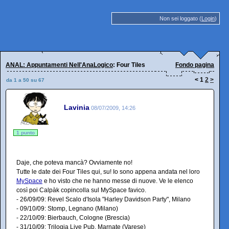
Non sei loggato (
Login
)
ANAL: Appuntamenti Nell'AnaLogico
: Four Tiles
Fondo pagina
<
1
2
>
da 1 a 50 su 67
Lavinia
08/07/2009, 14:26
1 punto
Daje, che poteva mancà? Ovviamente no!
Tutte le date dei Four Tiles qui, su! Io sono appena andata nel loro
MySpace
e ho visto che ne hanno messe di nuove. Ve le elenco
così poi Calpàk copincolla sul MySpace favico.
- 26/09/09: Revel Scalo d'Isola "Harley Davidson Party", Milano
- 09/10/09: Stomp, Legnano (Milano)
- 22/10/09: Bierbauch, Cologne (Brescia)
- 31/10/09: Trilogia Live Pub, Marnate (Varese)