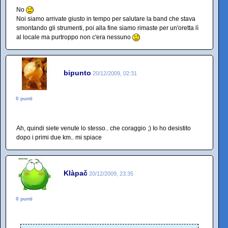
No
Noi siamo arrivate giusto in tempo per salutare la band che stava
smontando gli strumenti, poi alla fine siamo rimaste per un'oretta lì
al locale ma purtroppo non c'era nessuno
bipunto
20/12/2009, 02:31
0 punti
Ah, quindi siete venute lo stesso.. che coraggio ;) Io ho desistito
dopo i primi due km.. mi spiace
Klàpač
20/12/2009, 23:35
0 punti