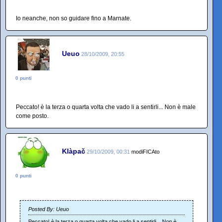
Io neanche, non so guidare fino a Marnate.
Ueuo
28/10/2009, 20:55
0 punti
Peccato! è la terza o quarta volta che vado li a sentirli... Non è male
come posto.
Klàpač
29/10/2009, 00:31
modiFICAto
0 punti
Posted By: Ueuo
Peccato! è la terza o quarta volta che vado li a sentirli... Non è