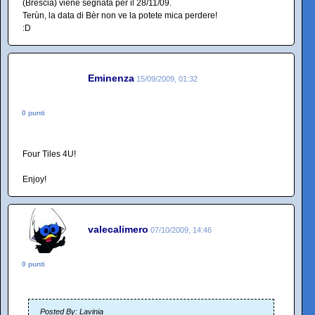
(Brescia) viene segnata per il 28/11/09.
Terùn, la data di Bèr non ve la potete mica perdere!
:D
Eminenza
15/09/2009, 01:32
0 punti
Four Tiles 4U!
Enjoy!
valecalimero
07/10/2009, 14:46
0 punti
Posted By: Lavinia