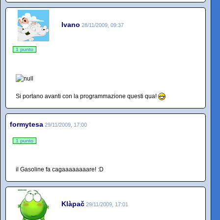
Ivano
28/11/2009, 09:37
1 punto
Si portano avanti con la programmazione questi qua!
formytesa
29/11/2009, 17:00
1 punto
il Gasoline fa cagaaaaaaaare! :D
Klàpač
29/11/2009, 17:01