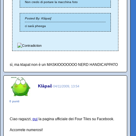
Non credo di portare la macchina foto
Posted By: Klàpatʃ
ci sarà pheega
sì, ma klapat non è un MASKIOOOOOOO NERD HANDICAPPATO
Klàpač
04/11/2009, 13:54
0 punti
Ciao ragazzi,
qui
la pagina ufficiale dei Four Tiles su Facebook.
Accorrete numerosi!