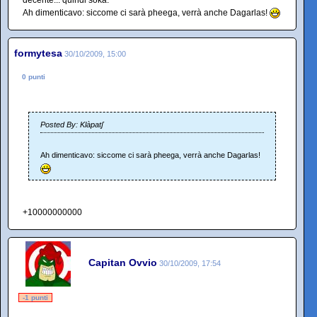
Ah dimenticavo: siccome ci sarà pheega, verrà anche Dagarlas!
formytesa
30/10/2009, 15:00
0 punti
Posted By: Klàpatʃ
Ah dimenticavo: siccome ci sarà pheega, verrà anche Dagarlas!
+10000000000
Capitan Ovvio
30/10/2009, 17:54
-1 punti