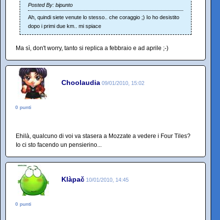
Posted By: bipunto
Ah, quindi siete venute lo stesso.. che coraggio ;) Io ho desistito
dopo i primi due km.. mi spiace
Ma sì, don't worry, tanto si replica a febbraio e ad aprile ;-)
Choolaudia
09/01/2010, 15:02
0 punti
Ehilà, qualcuno di voi va stasera a Mozzate a vedere i Four Tiles?
Io ci sto facendo un pensierino...
Klàpač
10/01/2010, 14:45
0 punti