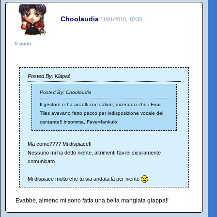
Choolaudia
11/01/2010, 10:33
0 punti
Posted By: Klàpač
Posted By: Choolaudia
Il gestore ci ha accolti con calore, dicendoci che i Four
Tiles avevano fatto pacco per indisposizione vocale del
cantante!! insomma, Fave=fankulo!
Ma come???? Mi dispiace!!
Nessuno mi ha detto niente, altrimenti l'avrei sicuramente
comunicato....
Mi dispiace molto che tu sia andata là per niente
Evabbè, almeno mi sono fatta una bella mangiata giappa!!