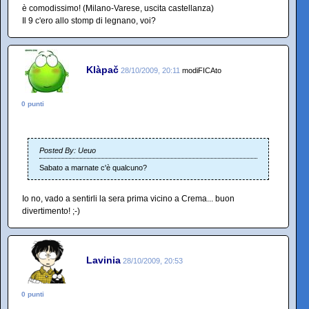
è comodissimo! (Milano-Varese, uscita castellanza)
Il 9 c'ero allo stomp di legnano, voi?
Klàpač
28/10/2009, 20:11
modiFICAto
0 punti
Posted By: Ueuo
Sabato a marnate c'è qualcuno?
Io no, vado a sentirli la sera prima vicino a Crema... buon
divertimento! ;-)
Lavinia
28/10/2009, 20:53
0 punti