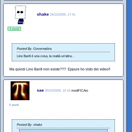
shake
29/10/2009, 17:41
4 punti
Posted By: Governatòra
Lino Banfi è una cosa, la realtà un'altra...
Ma quindi Lino Banfi non esiste???
Eppure ho visto dei video!!
sae
30/10/2009, 10:16
modiFICAto
0 punti
Posted By: shake