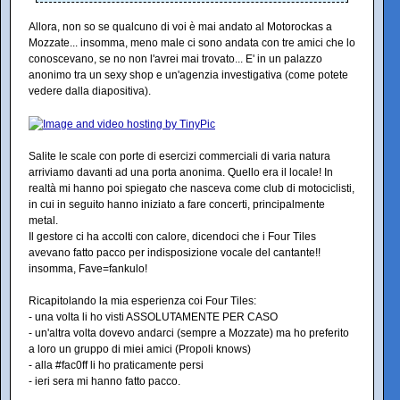
Allora, non so se qualcuno di voi è mai andato al Motorockas a
Mozzate... insomma, meno male ci sono andata con tre amici che lo
conoscevano, se no non l'avrei mai trovato... E' in un palazzo
anonimo tra un sexy shop e un'agenzia investigativa (come potete
vedere dalla diapositiva).
Salite le scale con porte di esercizi commerciali di varia natura
arriviamo davanti ad una porta anonima. Quello era il locale! In
realtà mi hanno poi spiegato che nasceva come club di motociclisti,
in cui in seguito hanno iniziato a fare concerti, principalmente
metal.
Il gestore ci ha accolti con calore, dicendoci che i Four Tiles
avevano fatto pacco per indisposizione vocale del cantante!!
insomma, Fave=fankulo!
Ricapitolando la mia esperienza coi Four Tiles:
- una volta li ho visti ASSOLUTAMENTE PER CASO
- un'altra volta dovevo andarci (sempre a Mozzate) ma ho preferito
a loro un gruppo di miei amici (Propoli knows)
- alla #fac0ff li ho praticamente persi
- ieri sera mi hanno fatto pacco.