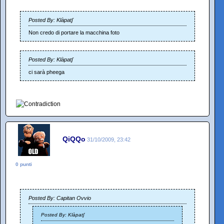
Posted By: Klàpatʃ
Non credo di portare la macchina foto
Posted By: Klàpatʃ
ci sarà pheega
QiQQo
31/10/2009, 23:42
0 punti
Posted By: Capitan Ovvio
Posted By: Klàpatʃ