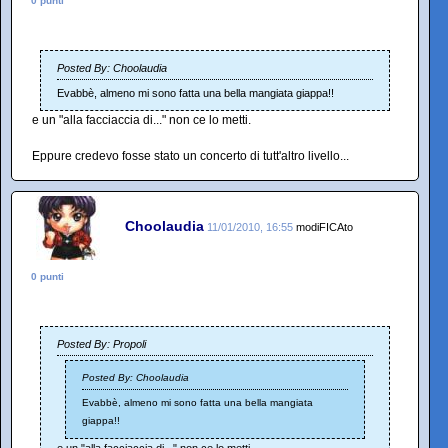
0 punti
Posted By: Choolaudia
Evabbè, almeno mi sono fatta una bella mangiata giappa!!
e un "alla facciaccia di..." non ce lo metti.
Eppure credevo fosse stato un concerto di tutt'altro livello...
Choolaudia
11/01/2010, 16:55
modiFICAto
0 punti
Posted By: Propoli
Posted By: Choolaudia
Evabbè, almeno mi sono fatta una bella mangiata
giappa!!
e un "alla facciaccia di..." non ce lo metti.