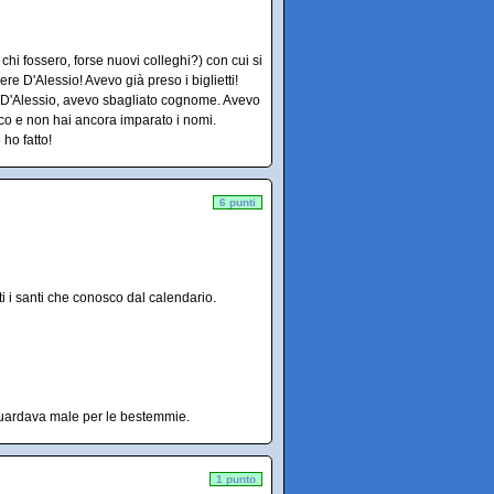
chi fossero, forse nuovi colleghi?) con cui si
e D'Alessio! Avevo già preso i biglietti!
e D'Alessio, avevo sbagliato cognome. Avevo
o e non hai ancora imparato i nomi.
ho fatto!
6 punti
ti i santi che conosco dal calendario.
 guardava male per le bestemmie.
1 punto