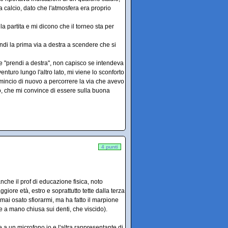
a calcio, dato che l'atmosfera era proprio
la partita e mi dicono che il torneo sta per
ndi la prima via a destra a scendere che si
ne "prendi a destra", non capisco se intendeva
venturo lungo l'altro lato, mi viene lo sconforto
omincio di nuovo a percorrere la via che avevo
lo, che mi convince di essere sulla buona
4 punti
nche il prof di educazione fisica, noto
ore età, estro e soprattutto tette dalla terza
 mai osato sfiorarmi, ma ha fatto il marpione
e a mano chiusa sui denti, che viscido).
 a un microfono io e l'altra rappresentante di