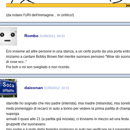
(da notare l'URI dell'immagine... in cirillico!)
Rombo
31/08/2012, 09:33
Ero insieme ad altre persone in una stanza, a un certo punto da una porta entr
iniziamo a cantare Bobby Brown.Nel mentre suonavo pensavo "Wow sto suonan
di cose ecc.."
Poi boh o mi son svegliato o non ricordo.
daiconan
31/08/2012, 10:31
stanotte ho sognato che mio padre (interista), mia madre (milanista), mia sorel
metà pomeriggio di recarci in auto a torino per vedere la prima partita di champi
superga.
arrivati lì quasi alle 21 (a partita già iniziata), ci troviamo in mezzo ad una fest
gruppetti che suonavano.
mio padre e il resto della famiglia risalgono in auto per verificare se il navigato