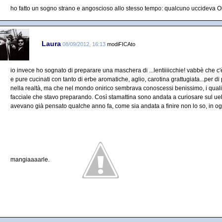
ho fatto un sogno strano e angoscioso allo stesso tempo: qualcuno uccideva O
Laura
08/09/2012, 16:13
modiFICAto
io invece ho sognato di preparare una maschera di ...lentiiiicchie! vabbè che c'è 
e pure cucinati con tanto di erbe aromatiche, aglio, carotina grattugiata...per d
nella realtà, ma che nel mondo onirico sembrava conoscessi benissimo, i quali 
facciale che stavo preparando. Così stamattina sono andata a curiosare sul ue
avevano già pensato qualche anno fa, come sia andata a finire non lo so, in ogn
mangiaaaarle.