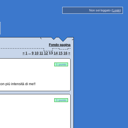
Non sei loggato (
Login
)
Fondo pagina
<
1
...
9
10
11
12
13
14
15
16
>
1 punto
on più intensità di me!!
1 punto