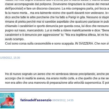
classe accompagnate dal polipone. Dovevamo ringraziare la classe dei meravigli
dell'ipocrisia!) e fare un discorso ciascuno. La mia compagna parla, poi tocca a 
fa la mano morta... ma era talmente vicino che quelli davanti non vedevano. Io m
dico anche tutte le altre porcherie che ha fatto a Parigi in gita. Nessuno si stup
rimane di pietra perchè mai si sarebbe aspettato che qualcuno parlasse in pubb
chiamato i carabinieri e sporto denuncia per questa cosa, lui dice che nessuno ha
pugno sul naso, mancandolo. Lui si mette a ridere maleficamente e dice: "Bene, o
carabinieri e ti denuncio per aggressione" Io: "Ma era legittima difesa, lei mi h
avuto scampo.
Così sono corsa sulla cessomobile e sono scappata. IN SVIZZERA.
Che non si
01/09/2012, 15:36
Ho di nuovo sognato un aereo che mi sembrava stesse precipitando, anche per
accorgo che in realtà le aveva, ma erano molto corte, e che quello che a me s
non era altro che una manovra di preparazione alla velocità supersonica. E poi
fatinadell'assenzio
08/09/2012, 14:55