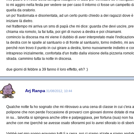
io mi aggiro nella festa per vedere se per caso lì intorno ci fosse un campetto d
quella da oratorio.
un po' frastornata e disorientata, ad un certo punto chiedo a dei ragazzi dove è 
iniziare là dietro.
nel frattempo mi arriva un sms di papà che mi dice: guarda che devi uscire, pre
chiama via romolo, la fai tutta, poi giri di nuovo a destra e poi chiamami.
comincio la discesa ma mi viene il dubbio di aver interpretato male l'indicazio
la destra con le spalle al santuario o di fronte al santuario, torno indietro, mi av
perché non trovo il punto in cui girare a destra, torno nuovamente indietro e c
intrapreso inizialmente, confortata d'un tratto dalla visione della pizzeria romo
strada. cammino tutta la notte in discesa.
due giorni di febbre a 39 fanno il loro effetto, eh? :)
Arj Ranpa
31/08/2012, 10:44
Qualche notte fa ho sognato che mi ritrovavo a una cena di classe in cui c'era a
polipone che non perde l'occasione di provarci con giovani donne dotate di maggi
in su... talvolta si spingeva anche oltre e palpeggiava, per fortuna (sua) non ha
anche con me (perchè se avesse osato sfiorarmi poi lo avrei sfiorato io di sberl
Vabbè nel mio sogno eravamo tutti lì a cena, poi ci siamo alzate e siamo andate