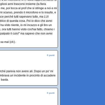
osi anni trascorsi insieme (la fiera
me, poi tocca al prof che si stringe a noi e mi
i scanso, prendo il microfono e lo insulto, e
isce perchè tutti sapevano tutto, ma LUI
lico di questa cosa. Poi io dico che avrei
 visto niente, io mi incazzo e gli tiro un
ra tutti hanno visto cos'hai fatto, chiamo i
a palpato il culo!" ma sapevo che non avrei
 sa mai
(cit.).
0 punti
ché pareva non avere ali. Dopo un po' mi
embrava un incidente in procinto di accadere
 basta.
0 punti