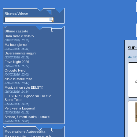
Ricerca Veloce
Ultime cazzate
Dalla radio e dalla tv
(29/07/2026, 13:26)
Ma buongiorno!
SUP:
(23/07/2026, 16:31)
Diversamente auguri!
da 60
(23/07/2026, 02:19)
Fave Night 2026
(12/07/2026, 15:17)
Orgoglio Nerd
(04/07/2026, 15:00)
elio e le storie tese
(03/07/2026, 13:47)
Musica (non solo EELST!)
(26/06/2026, 14:34)
EELSTRPG: il gioco su Elio e le
Storie Tese
(25/06/2026, 14:15)
PercFest a Laigueja!
(12/06/2026, 01:18)
Strisce, fumetti, satira, Luttazzi
(04/06/2026, 14:58)
Moderazione Autogestita
Ma soprattutto... che cazzo è la