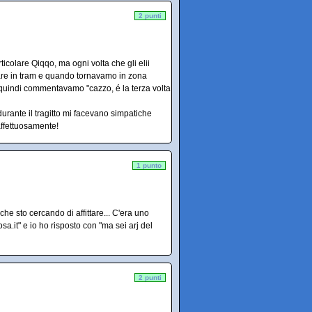
2 punti
colare Qiqqo, ma ogni volta che gli elii
are in tram e quando tornavamo in zona
, quindi commentavamo "cazzo, é la terza volta
 durante il tragitto mi facevano simpatiche
affettuosamente!
1 punto
he sto cercando di affittare... C'era uno
a.it" e io ho risposto con "ma sei arj del
2 punti