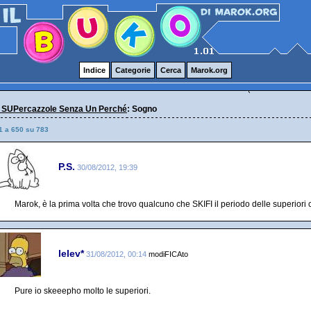
Indice
Categorie
Cerca
Marok.org
 SUPercazzole Senza Un Perché
: Sogno
1 a 650 su 783
P.S.
30/08/2012, 19:39
Marok, è la prima volta che trovo qualcuno che SKIFI il periodo delle superiori c
lelev*
31/08/2012, 00:14
modiFICAto
Pure io skeeepho molto le superiori.