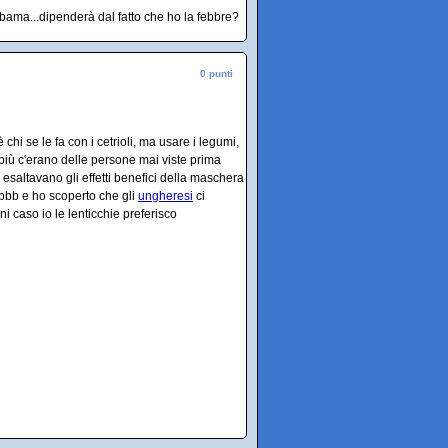
bama...dipenderà dal fatto che ho la febbre?
0 punti
chi se le fa con i cetrioli, ma usare i legumi,
i più c'erano delle persone mai viste prima
esaltavano gli effetti benefici della maschera
bbb e ho scoperto che gli
ungheresi
ci
i caso io le lenticchie preferisco