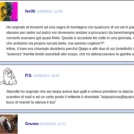
ferilli
12/09/2012, 12:09
Ho sognato di trovarmi ad una sagra di montagna con qualcuno di voi ed in parti
stavano per salire sul palco noi dovevamo andare a procurarci da bere/mangi
concerto avevano già quasi finito. Questo é accaduto tre volte in una giornata
che andiamo via proprio sul più bello, ma saremo coglioni?!".
Infine, il tram era chiamato desiderio perché Qiqqo e altri due di voi (indefiniti)
"avances" tramite bimbi assoldati allo scopo, che mi abbracciavano le gambe 
P.S.
15/09/2012, 16:03
Stanotte ho sognato che arj ranpa aveva due gatti e voleva prendere la stanza c
scambio di mail e ad un certo punto il mittente è diventato "arjqualcosa@qualcos
buco di marok! la stanza è tua"
Grumo
02/10/2012, 12:27