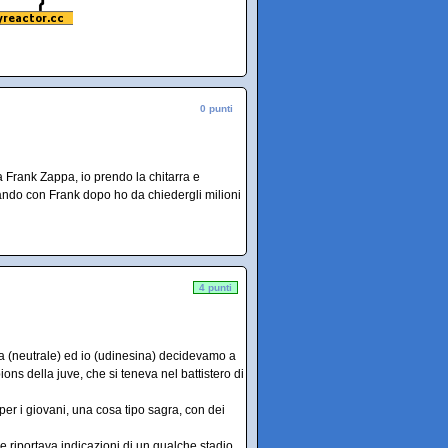
0 punti
a Frank Zappa, io prendo la chitarra e
do con Frank dopo ho da chiedergli milioni
4 punti
la (neutrale) ed io (udinesina) decidevamo a
ons della juve, che si teneva nel battistero di
a per i giovani, una cosa tipo sagra, con dei
re riportava indicazioni di un qualche stadio,