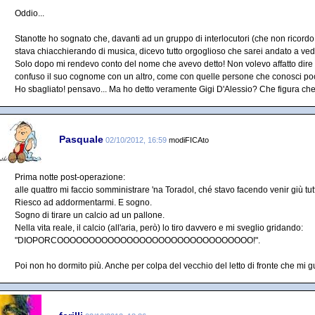
Oddio...
Stanotte ho sognato che, davanti ad un gruppo di interlocutori (che non ricordo 
stava chiacchierando di musica, dicevo tutto orgoglioso che sarei andato a veder
Solo dopo mi rendevo conto del nome che avevo detto! Non volevo affatto dir
confuso il suo cognome con un altro, come con quelle persone che conosci poc
Ho sbagliato! pensavo... Ma ho detto veramente Gigi D'Alessio? Che figura che 
Pasquale
02/10/2012, 16:59
modiFICAto
Prima notte post-operazione:
alle quattro mi faccio somministrare 'na Toradol, ché stavo facendo venir giù tut
Riesco ad addormentarmi. E sogno.
Sogno di tirare un calcio ad un pallone.
Nella vita reale, il calcio (all'aria, però) lo tiro davvero e mi sveglio gridando:
"DIOPORCOOOOOOOOOOOOOOOOOOOOOOOOOOOOOOO!".
Poi non ho dormito più. Anche per colpa del vecchio del letto di fronte che mi