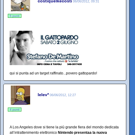
costiquelkecosti
06/06/2012, 09:31
5 punti
qui si punta ad un target raffinato...povero gattopardo!
lelev*
06/06/2012, 12:27
4 punti
A Los Angeles dove si tiene la più grande fiera del mondo dedicata
all’intrattenimento elettronico
Nintendo presentaa la nuova