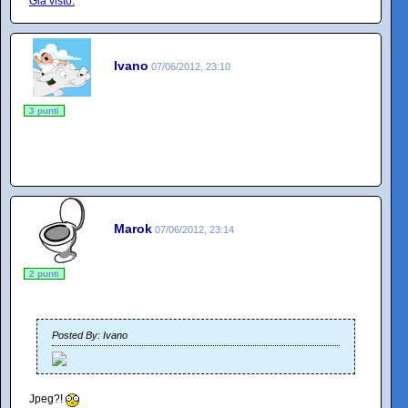
Già visto.
Ivano
07/06/2012, 23:10
3 punti
Marok
07/06/2012, 23:14
2 punti
Posted By: Ivano
Jpeg?!