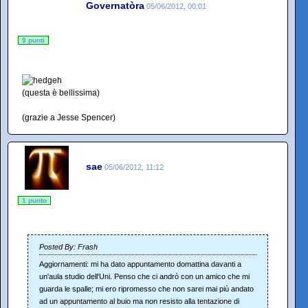
Governatòra
05/06/2012, 00:01
9 punti
(questa è bellissima)
(grazie a Jesse Spencer)
sae
05/06/2012, 11:12
1 punto
Posted By: Frash
Aggiornamenti: mi ha dato appuntamento domattina davanti a
un'aula studio dell'Uni. Penso che ci andrò con un amico che mi
guarda le spalle; mi ero ripromesso che non sarei mai più andato
ad un appuntamento al buio ma non resisto alla tentazione di