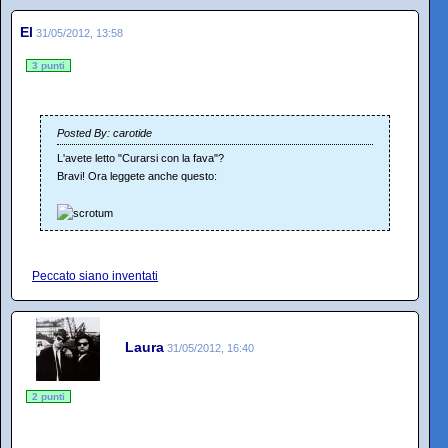
El
31/05/2012, 13:58
3 punti
Posted By: carotide
L'avete letto "Curarsi con la fava"?
Bravi! Ora leggete anche questo:
Peccato siano inventati
Laura
31/05/2012, 16:40
2 punti