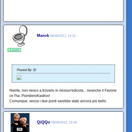
Marok
08/06/2012, 14:31
4 punti
Posted By: El
Niente, non riesco a trovarlo in nessun'edicola... neanche il Favone
ce l'ha. PiombinoKastrox!
Comunque, senza i due punti sarebbe stato ancora più bello.
QiQQo
08/06/2012, 15:06