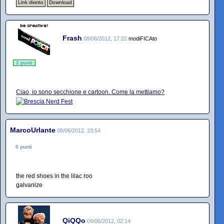
Link diretto
Download
Frash
08/06/2012, 17:22
modiFICAto
2 punti
Ciao, io sono secchione e cartoon. Come la mettiamo?
MarcoUrlante
08/06/2012, 23:54
0 punti
the red shoes in the lilac roo
galvanize
QiQQo
09/06/2012, 02:14