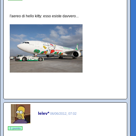
l'aereo di hello kitty: esso esiste davvero...
lelev*
06/06/2012, 07:02
1 punto