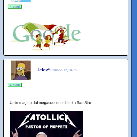
4 punti
lelev*
03/06/2012, 04:35
4 punti
Un'immagine dal megaconcerto di ieri a San Siro: