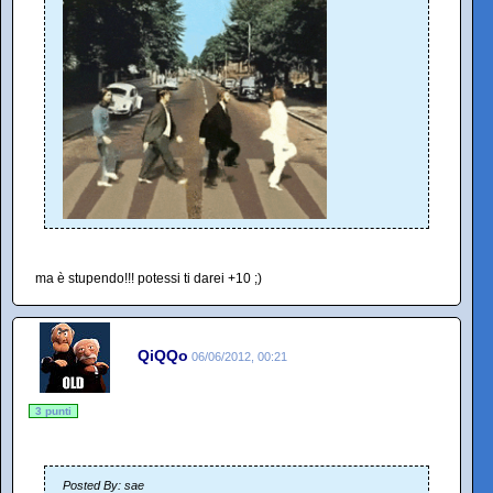
ma è stupendo!!! potessi ti darei +10 ;)
QiQQo
06/06/2012, 00:21
3 punti
Posted By: sae