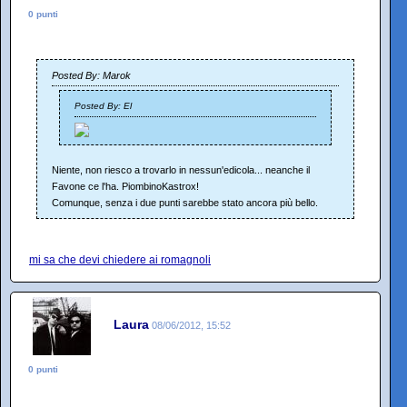
0 punti
Posted By: Marok
Posted By: El
Niente, non riesco a trovarlo in nessun'edicola... neanche il
Favone ce l'ha. PiombinoKastrox!
Comunque, senza i due punti sarebbe stato ancora più bello.
mi sa che devi chiedere ai romagnoli
Laura
08/06/2012, 15:52
0 punti