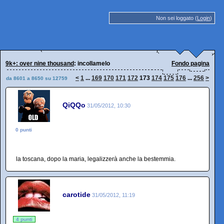
Non sei loggato (
Login
)
9k+: over nine thousand
: incollamelo
Fondo pagina
<
1
...
169
170
171
172
173
174
175
176
...
256
>
da 8601 a 8650 su 12759
QiQQo
31/05/2012, 10:30
0 punti
la toscana, dopo la maria, legalizzerà anche la bestemmia.
carotide
31/05/2012, 11:19
4 punti