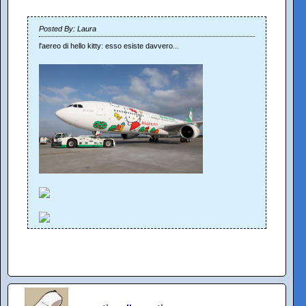
Posted By: Laura
l'aereo di hello kitty: esso esiste davvero...