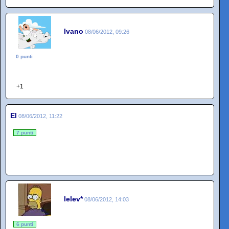
Ivano
08/06/2012, 09:26
0 punti
+1
El
08/06/2012, 11:22
7 punti
lelev*
08/06/2012, 14:03
6 punti