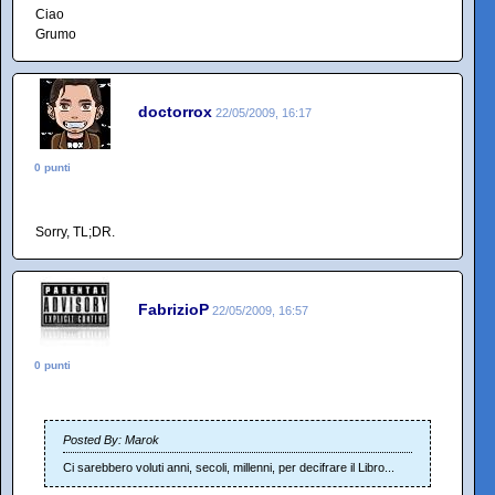
Ciao
Grumo
doctorrox
22/05/2009, 16:17
0 punti
Sorry, TL;DR.
FabrizioP
22/05/2009, 16:57
0 punti
Posted By: Marok
Ci sarebbero voluti anni, secoli, millenni, per decifrare il Libro...