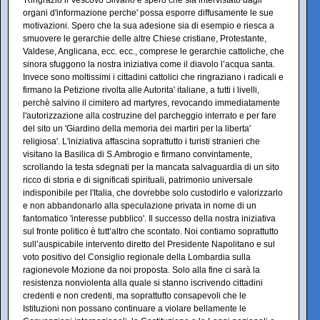
'Ringrazio il Vescovo Silvano e spero che sia intervistato dagli
organi d'informazione perche' possa esporre diffusamente le sue
motivazioni. Spero che la sua adesione sia di esempio e riesca a
smuovere le gerarchie delle altre Chiese cristiane, Protestante,
Valdese, Anglicana, ecc. ecc., comprese le gerarchie cattoliche, che
sinora sfuggono la nostra iniziativa come il diavolo l’acqua santa.
Invece sono moltissimi i cittadini cattolici che ringraziano i radicali e
firmano la Petizione rivolta alle Autorita' italiane, a tutti i livelli,
perchè salvino il cimitero ad martyres, revocando immediatamente
l'autorizzazione alla costruzine del parcheggio interrato e per fare
del sito un 'Giardino della memoria dei martiri per la liberta'
religiosa'. L'iniziativa affascina soprattutto i turisti stranieri che
visitano la Basilica di S.Ambrogio e firmano convintamente,
scrollando la testa sdegnati per la mancata salvaguardia di un sito
ricco di storia e di significati spirituali, patrimonio universale
indisponibile per l'Italia, che dovrebbe solo custodirlo e valorizzarlo
e non abbandonarlo alla speculazione privata in nome di un
fantomatico 'interesse pubblico'. Il successo della nostra iniziativa
sul fronte politico è tutt’altro che scontato. Noi contiamo soprattutto
sull’auspicabile intervento diretto del Presidente Napolitano e sul
voto positivo del Consiglio regionale della Lombardia sulla
ragionevole Mozione da noi proposta. Solo alla fine ci sarà la
resistenza nonviolenta alla quale si stanno iscrivendo cittadini
credenti e non credenti, ma soprattutto consapevoli che le
Istituzioni non possano continuare a violare bellamente le