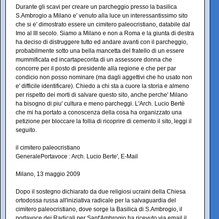
Durante gli scavi per creare un parcheggio presso la basilica
S.Ambrogio a Milano e' venuto alla luce un interessantissimo sito
che si e' dimostrato essere un cimitero paleocristiano, databile dal
Imo al III secolo. Siamo a Milano e non a Roma e la giunta di destra
ha deciso di distruggere tutto ed andare avanti con il parcheggio,
probabilmente sotto una bella mancetta del fratello di un essere
mummificata ed incartapecorita di un assessore donna che
concorre per il posto di presidente alla regione e che per par
condicio non posso nominare (ma dagli aggettivi che ho usato non
e' difficile identificare). Chiedo a chi sta a cuore la storia e almeno
per rispetto dei morti di salvare questo sito, anche perche' Milano
ha bisogno di piu' cultura e meno parcheggi. L'Arch. Lucio Bertè
che mi ha portato a conoscenza della cosa ha organizzato una
petizione per bloccare la follia di ricoprire di cemento il sito, leggi il
seguito.
il cimitero paleocristiano
GeneralePortavoce : Arch. Lucio Berte', E-Mail
Milano, 13 maggio 2009
Dopo il sostegno dichiarato da due religiosi ucraini della Chiesa
ortodossa russa all'iniziativa radicale per la salvaguardia del
cimitero paleocristiano, dove sorge la Basilica di S.Ambrogio, il
portavoce dei Radicali per Sant'Ambrogio ha ricevuto via email il