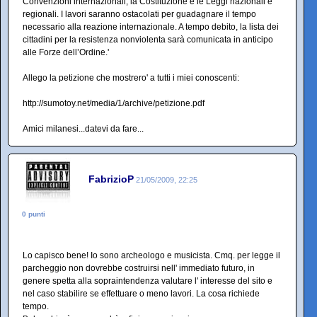
Convenzioni internazionali, la Costituzione e le Leggi nazionali e
regionali. I lavori saranno ostacolati per guadagnare il tempo
necessario alla reazione internazionale. A tempo debito, la lista dei
cittadini per la resistenza nonviolenta sarà comunicata in anticipo
alle Forze dell’Ordine.'
Allego la petizione che mostrero' a tutti i miei conoscenti:
http://sumotoy.net/media/1/archive/petizione.pdf
Amici milanesi...datevi da fare...
FabrizioP
21/05/2009, 22:25
0 punti
Lo capisco bene! Io sono archeologo e musicista. Cmq. per legge il
parcheggio non dovrebbe costruirsi nell' immediato futuro, in
genere spetta alla sopraintendenza valutare l' interesse del sito e
nel caso stabilire se effettuare o meno lavori. La cosa richiede
tempo.