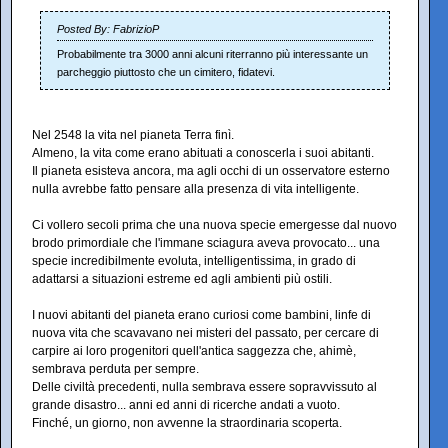
Posted By: FabrizioP
Probabilmente tra 3000 anni alcuni riterranno più interessante un
parcheggio piuttosto che un cimitero, fidatevi.
Nel 2548 la vita nel pianeta Terra finì.
Almeno, la vita come erano abituati a conoscerla i suoi abitanti.
Il pianeta esisteva ancora, ma agli occhi di un osservatore esterno
nulla avrebbe fatto pensare alla presenza di vita intelligente.
Ci vollero secoli prima che una nuova specie emergesse dal nuovo
brodo primordiale che l'immane sciagura aveva provocato... una
specie incredibilmente evoluta, intelligentissima, in grado di
adattarsi a situazioni estreme ed agli ambienti più ostili.
I nuovi abitanti del pianeta erano curiosi come bambini, linfe di
nuova vita che scavavano nei misteri del passato, per cercare di
carpire ai loro progenitori quell'antica saggezza che, ahimè,
sembrava perduta per sempre.
Delle civiltà precedenti, nulla sembrava essere sopravvissuto al
grande disastro... anni ed anni di ricerche andati a vuoto.
Finché, un giorno, non avvenne la straordinaria scoperta.