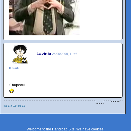
Lavinia
24/05/2009, 11:46
0 punti
Chapeau!
da 1 a 19 su 19
Welcome to the Handicap Site. We have
cookies
!