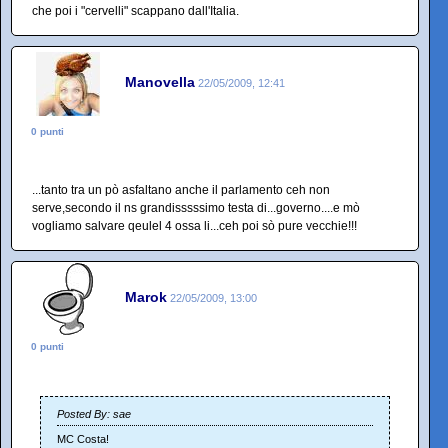
che poi i "cervelli" scappano dall'Italia.
Manovella
22/05/2009, 12:41
0 punti
...tanto tra un pò asfaltano anche il parlamento ceh non
serve,secondo il ns grandisssssimo testa di...governo....e mò
vogliamo salvare qeulel 4 ossa li...ceh poi sò pure vecchie!!!
Marok
22/05/2009, 13:00
0 punti
Posted By: sae
MC Costa!