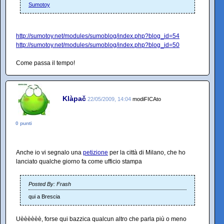
Sumotoy
http://sumotoy.net/modules/sumoblog/index.php?blog_id=54
http://sumotoy.net/modules/sumoblog/index.php?blog_id=50
Come passa il tempo!
Klàpač
22/05/2009, 14:04
modiFICAto
0 punti
Anche io vi segnalo una
petizione
per la città di Milano, che ho
lanciato qualche giorno fa come ufficio stampa
Posted By: Frash
qui a Brescia
Uèèèèèè, forse qui bazzica qualcun altro che parla più o meno