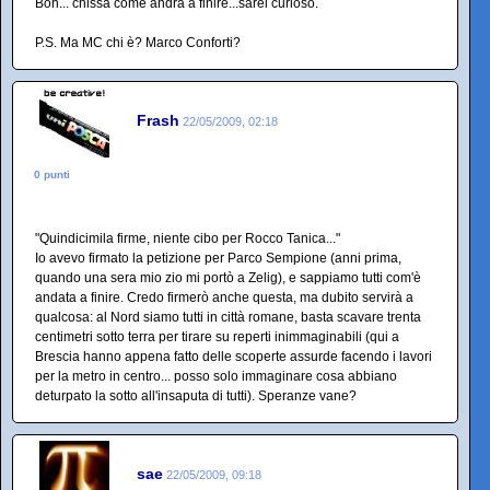
Boh... chissà come andrà a finire...sarei curioso.
P.S. Ma MC chi è? Marco Conforti?
Frash
22/05/2009, 02:18
0 punti
"Quindicimila firme, niente cibo per Rocco Tanica..."
Io avevo firmato la petizione per Parco Sempione (anni prima,
quando una sera mio zio mi portò a Zelig), e sappiamo tutti com'è
andata a finire. Credo firmerò anche questa, ma dubito servirà a
qualcosa: al Nord siamo tutti in città romane, basta scavare trenta
centimetri sotto terra per tirare su reperti inimmaginabili (qui a
Brescia hanno appena fatto delle scoperte assurde facendo i lavori
per la metro in centro... posso solo immaginare cosa abbiano
deturpato la sotto all'insaputa di tutti). Speranze vane?
sae
22/05/2009, 09:18