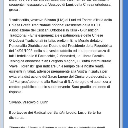
seguente messaggio dal Vescovo di Luni, della Chiesa ortodossa
greca :
'Il sottoscritto, vescovo Silvano (Livi) di Luni ed Esarca d'Italia della
Chiesa Greca Tradizionale nonche' Presidente della A.C.O.
Associazione dei Cristiani Ortodossi in Italia - Giurisdizioni
Tradizionali - Ente esponenziale e patrimoniale delle Chiese
Ortodossi Tradizionali in Italia, eretto in Ente Morale dotato di
Personalità Giuridica con Decreto del Presidente della Repubblica
del 14/01/1998, nella sua veste suddetta ed in rappresentanza di
tutti i fedeli delle 8 Parrocchie, 2 Monasteri, La Libera Facolta'
Teologica ortodossa 'San Gregorio Magno', il Centro Interculturale
'Pavel Florenskij' (per indicare un esempio delle nostre realtà
esistenti in Italia), aderisce pienamente alla Vostra iniziativa per
evitare la distruzione del Sacro Luogo del Cimitero paleocristiano
'ad Martyres' aderente alla Basilica di S. Ambrogio e vi autorizza a
rendere pubblico questo suo intervento. Sarà gradito un cenno di
risposta.
Silvano. Vescovo di Luni'
Il portavove dei Radicali per Sant'Ambrogio, Lucio Berte' ha
dichiarato :