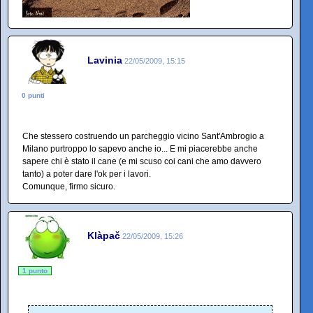
Lavinia
22/05/2009, 15:15
0 punti
Che stessero costruendo un parcheggio vicino Sant'Ambrogio a
Milano purtroppo lo sapevo anche io... E mi piacerebbe anche
sapere chi è stato il cane (e mi scuso coi cani che amo davvero
tanto) a poter dare l'ok per i lavori.
Comunque, firmo sicuro.
Klàpač
22/05/2009, 15:26
1 punto