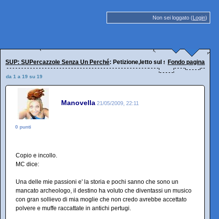
Non sei loggato (
Login
)
SUP: SUPercazzole Senza Un Perché
: Petizione,letto sul sito di MC
Fondo pagina
da 1 a 19 su 19
Manovella
21/05/2009, 22:11
0 punti
Copio e incollo.
MC dice:
Una delle mie passioni e' la storia e pochi sanno che sono un
mancato archeologo, il destino ha voluto che diventassi un musico
con gran sollievo di mia moglie che non credo avrebbe accettato
polvere e muffe raccattate in antichi pertugi.