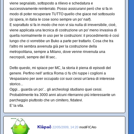
viene segnalato, sottoposto a rilievo e schedatura e
successivamente reinterrato. Posso assicurarvi però che si fa in
modo di poter recuperare TUTTO quello che giace nel sottosuolo
(si spera, in italia le cose sono sempre un po' naif).
E soprattuto si fa in modo che non vi sia nulla di irreversibile, cioè,
viene applicata una tecnica di costruzione un po' meno invasiva di
quella normalmente in uso per le costruzioni: il procedimento è così
lungo che ci vorrebbe un Buko a parte per trattarlo. Cosa che tra
l'altro mi sembra avvenuta già per la costruzione della
metropolitana, sempre a Milano, dove venne rinvenuta una
necropoli, sempre del III sec..
Detto questo, mi spiace per MC, la storia è piena di episodi del
genere. Perfino nell' antica Roma ci fu chi ruppe i coglioni a
Vespasiano per aver occupato coi suoi cessi un'area di interesse
storico...
Oggi... guarda un po'... gli archeologi studiano quei cessi.
Probabilmente tra 3000 anni alcuni riterranno più interessante un
parcheggio piuttosto che un cimitero, fidatevi.
E' la vita.
Klàpač
22/05/2009, 14:20
modiFICAto