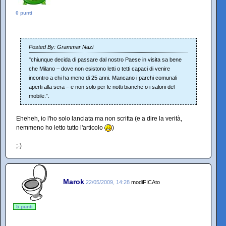
0 punti
Posted By: Grammar Nazi
"chiunque decida di passare dal nostro Paese in visita sa bene
che Milano – dove non esistono letti o tetti capaci di venire
incontro a chi ha meno di 25 anni. Mancano i parchi comunali
aperti alla sera – e non solo per le notti bianche o i saloni del
mobile.”.
Eheheh, io l'ho solo lanciata ma non scritta (e a dire la verità,
nemmeno ho letto tutto l'articolo
)
;-)
Marok
22/05/2009, 14:28
modiFICAto
5 punti