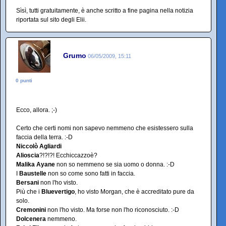
Sìsì, tutti gratuitamente, è anche scritto a fine pagina nella notizia
riportata sul sito degli Elii.
Grumo
06/05/2009, 15:11
0 punti
Ecco, allora. ;-)
Certo che certi nomi non sapevo nemmeno che esistessero sulla
faccia della terra. :-D
Niccolò Agliardi
Alioscia
?!?!?! Ecchiccazzoè?
Malika Ayane
non so nemmeno se sia uomo o donna. :-D
I
Baustelle
non so come sono fatti in faccia.
Bersani
non l'ho visto.
Più che i
Bluevertigo
, ho visto Morgan, che è accreditato pure da
solo.
Cremonini
non l'ho visto. Ma forse non l'ho riconosciuto. :-D
Dolcenera
nemmeno.