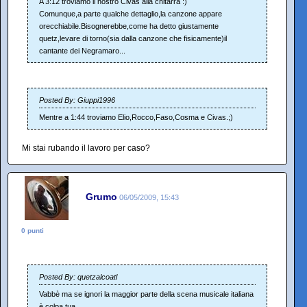
A 3:12 troviamo il nostro Civas alla chitarra :)
Comunque,a parte qualche dettaglio,la canzone appare
orecchiabile.Bisognerebbe,come ha detto giustamente
quetz,levare di torno(sia dalla canzone che fisicamente)il
cantante dei Negramaro...
Posted By: Giuppi1996
Mentre a 1:44 troviamo Elio,Rocco,Faso,Cosma e Civas.;)
Mi stai rubando il lavoro per caso?
Grumo
06/05/2009, 15:43
0 punti
Posted By: quetzalcoatl
Vabbè ma se ignori la maggior parte della scena musicale italiana
è colpa tua.