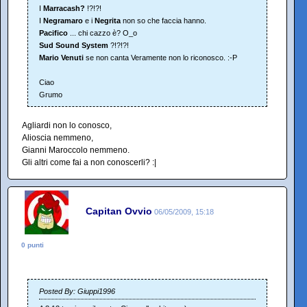
I
Marracash?
!?!?!
I
Negramaro
e i
Negrita
non so che faccia hanno.
Pacifico
... chi cazzo è? O_o
Sud Sound System
?!?!?!
Mario Venuti
se non canta Veramente non lo riconosco. :-P
Ciao
Grumo
Agliardi non lo conosco,
Alioscia nemmeno,
Gianni Maroccolo nemmeno.
Gli altri come fai a non conoscerli? :|
Capitan Ovvio
06/05/2009, 15:18
0 punti
Posted By: Giuppi1996