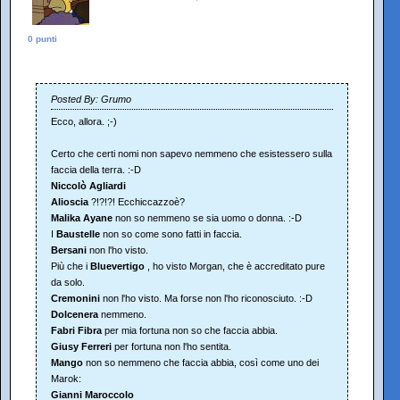
0 punti
Posted By: Grumo
Ecco, allora. ;-)
Certo che certi nomi non sapevo nemmeno che esistessero sulla
faccia della terra. :-D
Niccolò Agliardi
Alioscia
?!?!?! Ecchiccazzoè?
Malika Ayane
non so nemmeno se sia uomo o donna. :-D
I
Baustelle
non so come sono fatti in faccia.
Bersani
non l'ho visto.
Più che i
Bluevertigo
, ho visto Morgan, che è accreditato pure
da solo.
Cremonini
non l'ho visto. Ma forse non l'ho riconosciuto. :-D
Dolcenera
nemmeno.
Fabri Fibra
per mia fortuna non so che faccia abbia.
Giusy Ferreri
per fortuna non l'ho sentita.
Mango
non so nemmeno che faccia abbia, così come uno dei
Marok:
Gianni Maroccolo