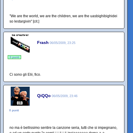
"We are the world, we are the children, we are the uasbighibighidei
so lestargivin" [cit.]
Frash
06/05/2009, 23:25
3 punti
Ci sono gli Elii, fico.
QiQQo
06/05/2009, 23:46
0 punti
no ma è bellissimo sentire la canzone seria, tutti che si impegnano,
e ad un certo punto "e comii-i-i-ii-i-ii-inciaaaaaaa doma-a-a-