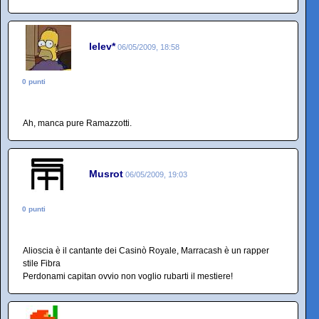
lelev*
06/05/2009, 18:58
0 punti
Ah, manca pure Ramazzotti.
Musrot
06/05/2009, 19:03
0 punti
Alioscia è il cantante dei Casinò Royale, Marracash è un rapper
stile Fibra
Perdonami capitan ovvio non voglio rubarti il mestiere!