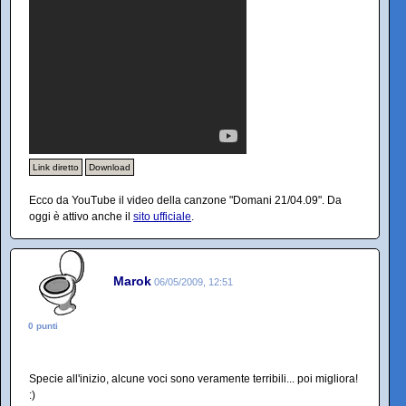
Link diretto
Download
Ecco da YouTube il video della canzone "Domani 21/04.09". Da
oggi è attivo anche il
sito ufficiale
.
Marok
06/05/2009, 12:51
0 punti
Specie all'inizio, alcune voci sono veramente terribili... poi migliora!
:)