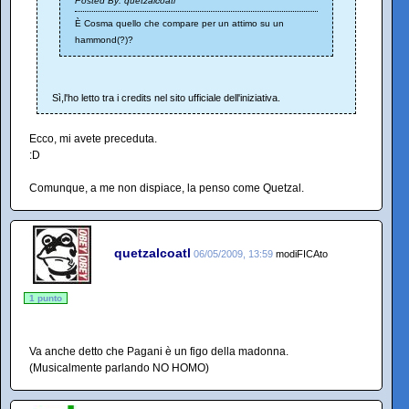
Posted By: quetzalcoatl
È Cosma quello che compare per un attimo su un
hammond(?)?
Sì,l'ho letto tra i credits nel sito ufficiale dell'iniziativa.
Ecco, mi avete preceduta.
:D
Comunque, a me non dispiace, la penso come Quetzal.
quetzalcoatl
06/05/2009, 13:59
modiFICAto
1 punto
Va anche detto che Pagani è un figo della madonna.
(Musicalmente parlando NO HOMO)