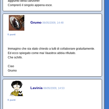
aggiunto della canzone!
Comprerò il singolo appena esce.
Grumo
06/05/2009, 14:48
0 punti
Immagino che sia stato chiesto a tutti di collaborare gratuitamente.
Ed ecco spiegato come mai Vaastrox abbia rifiutato.
Che schifo.
Ciao
Grumo
Lavinia
06/05/2009, 14:53
0 punti