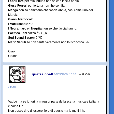
Fabri Fibra
per mia fortuna non so che faccia abbia.
Giusy Ferreri
per fortuna non l'ho sentita.
Mango
non so nemmeno che faccia abbia, così come uno dei
Marok:
Gianni Maroccolo
I
Marracash?
!?!?!
I
Negramaro
e i
Negrita
non so che faccia hanno.
Pacifico
... chi cazzo è? O_o
Sud Sound System
?!?!?!
Mario Venuti
se non canta Veramente non lo riconosco. :-P
Ciao
Grumo
quetzalcoatl
06/05/2009, 15:16
modiFICAto
0 punti
Vabbè ma se ignori la maggior parte della scena musicale italiana
è colpa tua.
Non posso dire di essere fiero di questo ma io molti li ho