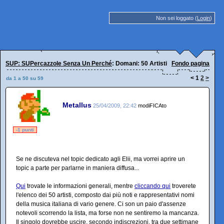
Non sei loggato (
Login
)
SUP: SUPercazzole Senza Un Perché
: Domani: 50 Artisti per l'Abruzzo.
Fondo pagina
<
1
2
>
da 1 a 50 su 59
Metallus
25/04/2009, 22:42
modiFICAto
-1 punti
Se ne discuteva nel topic dedicato agli Elii, ma vorrei aprire un
topic a parte per parlarne in maniera diffusa...
Qui
trovate le informazioni generali, mentre
cliccando qui
troverete
l'elenco dei 50 artisti, composto dai più noti e rappresentativi nomi
della musica italiana di vario genere. Ci son un paio d'assenze
notevoli scorrendo la lista, ma forse non ne sentiremo la mancanza.
Il singolo dovrebbe uscire, secondo indiscrezioni, tra due settimane