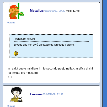
Metallus
06/05/2009, 20:29
modiFICAto
0 punti
Posted By: lelevez
Si vede che non avrà un cazzo da fare tutto il giorno.
In realtà vuole insidiare il mio secondo posto nella classifica di chi
ha inviato più messaggi.
XD
Lavinia
06/05/2009, 22:31
0 punti