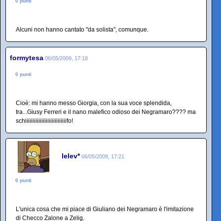
0 punti
Alcuni non hanno cantato "da solista", comunque.
formytesa
06/05/2009, 17:18
0 punti
Cioè: mi hanno messo Giorgia, con la sua voce splendida,
tra...Giusy Ferreri e il nano malefico odioso dei Negramaro???? ma
schiiiiiiiiiiiiiiiiiiiiiiiiiiiifo!
lelev*
06/05/2009, 17:21
0 punti
L'unica cosa che mi piace di Giuliano dei Negramaro è l'imitazione
di Checco Zalone a Zelig.