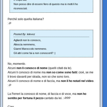
Non posso dire di essere fiero di questo ma io molti li ho
riconosciuti.
Perché solo quella italiana?
:-P
Posted By: lelevez
Agliardi non lo conosco,
Alioscia nemmeno,
Gianni Maroccolo nemmeno.
Gli altri come fai a non conoscerli? :|
No, momento.
Alcuni
non li conosco di nome
(quelli citati da te).
Alcuni li conosco di nome ma
non so come sono fatti
: cioè, se me
li trovo davanti per strada, non so che sono loro.
Alcuni li conosco di nome e di faccia, ma
non li ho notati nel video
.
:-P
La Ferreri la conosco di nome, di faccia e di voce, ma
non ho
sentito per fortuna il pezzo
cantato da lei. :-PPP
Ciao