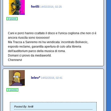
ferilli
14/02/2016, 02:25
2 punti
Cani e porci hanno ccattato il disco e l'unica cogliona che non ci é
ancora riuscita sono iooooooo!
Ma Tracca a Sanremo mi ha vendicata: incontrato Bolivecic,
esposto reclamo, garantita apertura di culo alla libreria
dell'auditorium parco della musica di roma.
Domani ci provo da mediaworld.
Chennervi
lelev*
14/02/2016, 02:41
1 punto
Posted By: ferilli