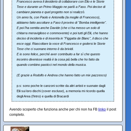
Francesco aveva il desiderio di collaborare con Elio e le Storie
Tese e durante un Primo Maggio ne parlò a Faso. Poi decise di
cambiare pianeta e quel progetto non si realizzò.
Un anno fa, con Paolo e Antonella (la moglie di Francesco),
abbiamo fatto ascoltare a Faso il provino di "Bomba intelligente".
E poi l'ha sentita anche Davide (che ci ha messo un solo di
chitarra meraviglioso e commovente) e poi tutti gli Elii, che hanno
deciso di inciderla e di inserirla in "Figgatta de Blanc", il disco che
esce oggi. Riascoltare la voce di Francesco e godersi le Storie
Tese che ci suonano intorno è da brividi.
E io sono felice, perché aver contribuito a far sì che questo
incontro divenisse realtà è la cosa più bella che ho fatto da
quando combino pasticci nel mondo della musica.
(E grazie a Rodolfo e Andrea che hanno fatto un mix pazzesco)
p.s: sono poche le canzoni scritte da altri artisti e suonate dagli
Elii sui loro dischi (cover escluse), a memoria mi ricordo quella
degli Area (l'intro) e quella di Bracardi
Avendo scoperto che funziona anche per chi non ha FB
linko
il post
completo.