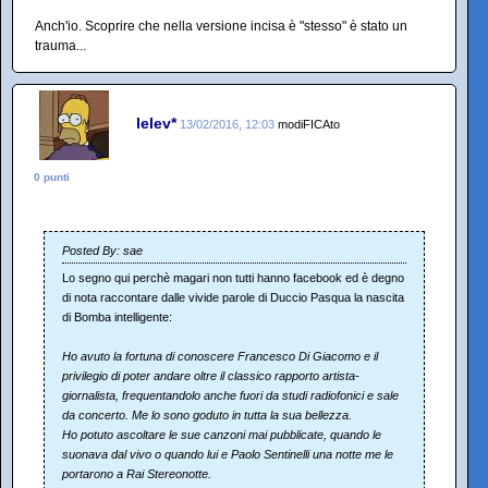
Anch'io. Scoprire che nella versione incisa è "stesso" è stato un
trauma...
lelev*
13/02/2016, 12:03
modiFICAto
0 punti
Posted By: sae
Lo segno qui perchè magari non tutti hanno facebook ed è degno
di nota raccontare dalle vivide parole di Duccio Pasqua la nascita
di Bomba intelligente:
Ho avuto la fortuna di conoscere Francesco Di Giacomo e il
privilegio di poter andare oltre il classico rapporto artista-
giornalista, frequentandolo anche fuori da studi radiofonici e sale
da concerto. Me lo sono goduto in tutta la sua bellezza.
Ho potuto ascoltare le sue canzoni mai pubblicate, quando le
suonava dal vivo o quando lui e Paolo Sentinelli una notte me le
portarono a Rai Stereonotte.