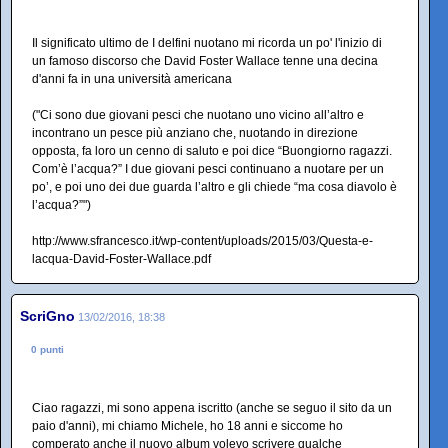
Il significato ultimo de I delfini nuotano mi ricorda un po' l'inizio di
un famoso discorso che David Foster Wallace tenne una decina
d'anni fa in una università americana
("Ci sono due giovani pesci che nuotano uno vicino all’altro e
incontrano un pesce più anziano che, nuotando in direzione
opposta, fa loro un cenno di saluto e poi dice “Buongiorno ragazzi.
Com’è l’acqua?” I due giovani pesci continuano a nuotare per un
po’, e poi uno dei due guarda l’altro e gli chiede “ma cosa diavolo è
l’acqua?”")
http://www.sfrancesco.it/wp-content/uploads/2015/03/Questa-e-
lacqua-David-Foster-Wallace.pdf
ScriGno
13/02/2016, 18:38
0 punti
Ciao ragazzi, mi sono appena iscritto (anche se seguo il sito da un
paio d'anni), mi chiamo Michele, ho 18 anni e siccome ho
comperato anche il nuovo album volevo scrivere qualche