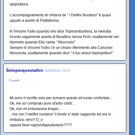
spigolatura.
L'accompagnamento di chitarra de " I Delfini Nuotano" è quasi
uguale a quello di Piattaforma.
In Vincere l'odio quando elio dice Topinamburbera, la melodia
ricorda vagamente quella di Burattino senza Fichi, esattamente nel
ritornello quando Elio canta: "Strucciolo"
Sempre in Vincere l'odio c'è un chiaro riferimento alla Canzone
Mononota, esattamente quando dice " il tuo amico topinambur!"
Soloperquestaltro
13/02/2016, 19:27
0 punti
Mi sono ri-iscritto solo per scrivere questo ed esser confortato...
Ok, me so' comprato pure st'artro ciddi'...
Ok, non mi entusiasma troppo...
...ma con "I delfini nuotano" il fondo e' stato raggiunto ed ora si
rimbalza, vero? O_o
oppure fave=ognivoltapiufankulo????