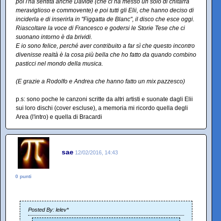
poi l'ha sentita anche Davide (che ci ha messo un solo di chitarra
meraviglioso e commovente) e poi tutti gli Elii, che hanno deciso di
inciderla e di inserirla in "Figgatta de Blanc", il disco che esce oggi.
Riascoltare la voce di Francesco e godersi le Storie Tese che ci
suonano intorno è da brividi.
E io sono felice, perché aver contribuito a far sì che questo incontro
divenisse realtà è la cosa più bella che ho fatto da quando combino
pasticci nel mondo della musica.
(E grazie a Rodolfo e Andrea che hanno fatto un mix pazzesco)
p.s: sono poche le canzoni scritte da altri artisti e suonate dagli Elii
sui loro dischi (cover escluse), a memoria mi ricordo quella degli
Area (l'intro) e quella di Bracardi
sae
12/02/2016, 14:43
0 punti
Posted By: lelev*