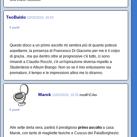
TeoBaldo
12/02/2016, 16:53
0 punti
Questo disco a un primo ascolto mi sembra più di quanto potessi
aspettarmi, la presenza di Francesco Di Giacomo per me è il colpo
di grazia...ma qui dentro oltre al progressive c'è tutto, ci sono
rimandi a Claudio Rocchi, c'è un'ispirazione diversa rispetto a
Studentessi e Album Biango. Non so se il mio entusiasmo sia
prematuro, il tempo e le impressioni altrui me lo diranno.
Marok
12/02/2016, 18:26
modiFICAto
0 punti
Alle sette della sera, partirà il prestigioso
primo ascolto
a casa
Marok, con tanto di magliette faviche e Cuscus del PalaBorghezio