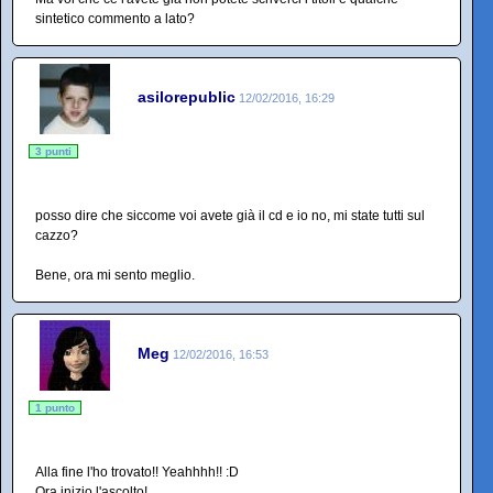
sintetico commento a lato?
asilorepublic
12/02/2016, 16:29
3 punti
posso dire che siccome voi avete già il cd e io no, mi state tutti sul
cazzo?
Bene, ora mi sento meglio.
Meg
12/02/2016, 16:53
1 punto
Alla fine l'ho trovato!! Yeahhhh!! :D
Ora inizio l'ascolto!