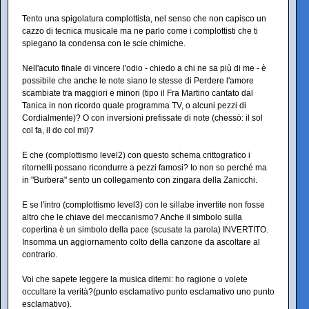
Tento una spigolatura complottista, nel senso che non capisco un
cazzo di tecnica musicale ma ne parlo come i complottisti che ti
spiegano la condensa con le scie chimiche.
Nell'acuto finale di vincere l'odio - chiedo a chi ne sa più di me - è
possibile che anche le note siano le stesse di Perdere l'amore
scambiate tra maggiori e minori (tipo il Fra Martino cantato dal
Tanica in non ricordo quale programma TV, o alcuni pezzi di
Cordialmente)? O con inversioni prefissate di note (chessò: il sol
col fa, il do col mi)?
E che (complottismo level2) con questo schema crittografico i
ritornelli possano ricondurre a pezzi famosi? Io non so perché ma
in "Burbera" sento un collegamento con zingara della Zanicchi.
E se l'intro (complottismo level3) con le sillabe invertite non fosse
altro che le chiave del meccanismo? Anche il simbolo sulla
copertina è un simbolo della pace (scusate la parola) INVERTITO.
Insomma un aggiornamento colto della canzone da ascoltare al
contrario.
Voi che sapete leggere la musica ditemi: ho ragione o volete
occultare la verità?(punto esclamativo punto esclamativo uno punto
esclamativo).