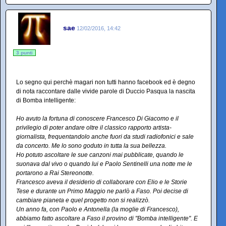
sae
12/02/2016, 14:42
3 punti
Lo segno qui perchè magari non tutti hanno facebook ed è degno
di nota raccontare dalle vivide parole di Duccio Pasqua la nascita
di Bomba intelligente:
Ho avuto la fortuna di conoscere Francesco Di Giacomo e il
privilegio di poter andare oltre il classico rapporto artista-
giornalista, frequentandolo anche fuori da studi radiofonici e sale
da concerto. Me lo sono goduto in tutta la sua bellezza.
Ho potuto ascoltare le sue canzoni mai pubblicate, quando le
suonava dal vivo o quando lui e Paolo Sentinelli una notte me le
portarono a Rai Stereonotte.
Francesco aveva il desiderio di collaborare con Elio e le Storie
Tese e durante un Primo Maggio ne parlò a Faso. Poi decise di
cambiare pianeta e quel progetto non si realizzò.
Un anno fa, con Paolo e Antonella (la moglie di Francesco),
abbiamo fatto ascoltare a Faso il provino di "Bomba intelligente". E