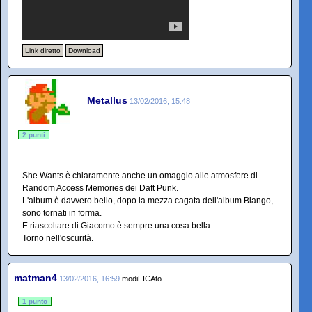
Link diretto
Download
Metallus
13/02/2016, 15:48
2 punti
She Wants è chiaramente anche un omaggio alle atmosfere di
Random Access Memories dei Daft Punk.
L'album è davvero bello, dopo la mezza cagata dell'album Biango,
sono tornati in forma.
E riascoltare di Giacomo è sempre una cosa bella.
Torno nell'oscurità.
matman4
13/02/2016, 16:59
modiFICAto
1 punto