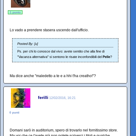
1 punto
Lo vado a prendere stasera uscendo dall'ufficio.
Posted By: [u]
Ps. per chi lo conosce dal vivo: avete sentito che alla fine di
"Vacanza alternativa" si sentono le risate inconfondibili del
Pelle
?
Ma dice anche "maledetto a te e a hhi t'ha creatho!"?
ferilli
12/02/2016, 16:21
0 punti
Domani sarò in auditorium, spero di trovarlo nel fornitissimo store.
Ma voi che ce l'avete già non potete scriverci i titoli e qualche