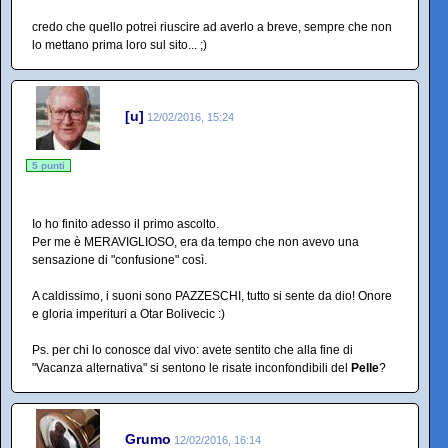
credo che quello potrei riuscire ad averlo a breve, sempre che non
lo mettano prima loro sul sito... ;)
[u]
12/02/2016, 15:24
5 punti
Io ho finito adesso il primo ascolto.
Per me è MERAVIGLIOSO, era da tempo che non avevo una
sensazione di "confusione" così.
A caldissimo, i suoni sono PAZZESCHI, tutto si sente da dio! Onore
e gloria imperituri a Otar Bolivecic :)
Ps. per chi lo conosce dal vivo: avete sentito che alla fine di
"Vacanza alternativa" si sentono le risate inconfondibili del
Pelle
?
Grumo
12/02/2016, 16:14