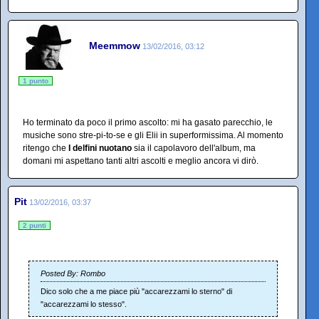
Meemmow
13/02/2016, 03:12
1 punto
Ho terminato da poco il primo ascolto: mi ha gasato parecchio, le
musiche sono stre-pi-to-se e gli Elii in superformissima. Al momento
ritengo che
I delfini nuotano
sia il capolavoro dell'album, ma
domani mi aspettano tanti altri ascolti e meglio ancora vi dirò.
Pit
13/02/2016, 03:37
2 punti
Posted By: Rombo
Dico solo che a me piace più "accarezzami lo sterno" di
"accarezzami lo stesso".