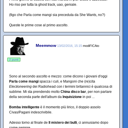
Ho riso per tutta la ghost track, uao, geniale.
(figo che Parla come mangi sia preceduta da She Wants, no?)
Queste le prime cose al primo ascolto.
Meemmow
13/02/2016, 15:15
modiFICAto
2 punti
Sono al secondo ascolto e mezzo: come dicono i giovani d'oggi
Parla come mangi
spacca i culi, e Mangoni che (re)cita
Electioneering
dei Radiohead con i termini britannici è qualcosa di
sublime. Mi sta prendendo molto
China disco bar
, per non parlare
della seconda parte dell'album da
Inquisizione
in poi ...
Bomba intelligente
è il momento più lirico, il doppio assolo
Civas/Pagani indescrivibile.
Adesso torno al finale de
Il mistero dei bulli
, ci annusiamo dopo
come sempre.