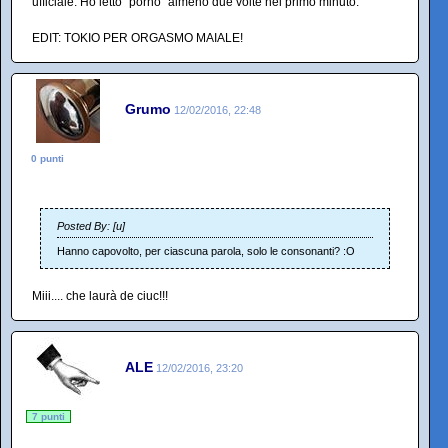
ufficiale. Ho letto "porno" almeno due volte nel primo minuto.
EDIT: TOKIO PER ORGASMO MAIALE!
Grumo
12/02/2016, 22:48
0 punti
Posted By: [u]
Hanno capovolto, per ciascuna parola, solo le consonanti? :O
Miii.... che laurà de ciuc!!!
ALE
12/02/2016, 23:20
7 punti