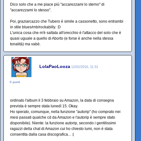
Dico solo che a me piace più "accarezzami lo sterno" di
"accarezzami lo stesso".
Poi, graziarcazzo che Tubero è simile a cassonetto, sono entrambi
in stile blues/rnb/rockabilly. :D
L'unica cosa che m'è saltata all'orecchio è l'attacco del solo che è
quasi uguale a quello di Aborto (e forse è anche nella stessa
tonalità) ma vabè.
LolaPaoLooza
12/02/2016, 11:31
0 punti
ordinato l'album il 3 febbraio su Amazon, la data di consegna
prevista è sempre stata lunedì 15. Okay.
Ho sperato, comunque, nella funzione "autorip" (ho comprato nei
mesi passati qualche cd da Amazon e l'autorip è sempre stato
disponibile). Niente: la funzione autorip, secondo i gentilissimi
ragazzi della chat di Amazon cui ho chiesto lumi, non è stata
consentita dalla casa discografica... :(