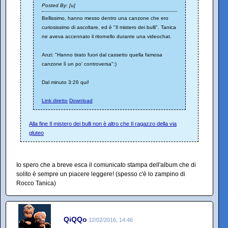
Posted By: [u]
Bellissimo, hanno messo dentro una canzone che ero
curiosissimo di ascoltare, ed è "Il mistero dei bulli". Tanica
ne aveva accennato il ritornello durante una videochat.
Anzi: "Hanno tirato fuori dal cassetto quella famosa
canzone lì un po' controversa":)
Dal minuto 3:26 qui!
Link diretto
Download
Alla fine Il mistero dei bulli non è altro che Il ragazzo della via
gluteo
Io spero che a breve esca il comunicato stampa dell'album che di
solito è sempre un piacere leggere! (spesso c'è lo zampino di
Rocco Tanica)
QiQQo
12/02/2016, 14:46