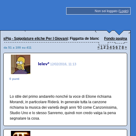
Non sei loggato (
Login
)
sPig - Spigolature eliche Per I Giovani
: Figgatta de blanc
Fondo pagina
<
1
2
3
4
5
6
7
8
>
da 51 a 100 su 411
lelev*
12/02/2016, 11:13
0 punti
Lo stile del primo andarello nonché la voce di Elione richiama
Morandi, in particolare Riderà. In generale tutta la canzone
richiama la musica dei varietà degli anni '60 come Canzonissima,
Studio Uno e lo stesso Sanremo, quindi non credo valga la pena
segnalare la cosa.