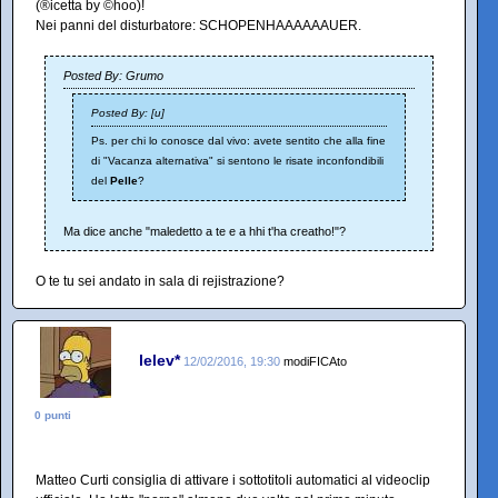
(®icetta by ©hoo)!
Nei panni del disturbatore: SCHOPENHAAAAAAUER.
Posted By: Grumo
Posted By: [u]
Ps. per chi lo conosce dal vivo: avete sentito che alla fine
di "Vacanza alternativa" si sentono le risate inconfondibili
del
Pelle
?
Ma dice anche "maledetto a te e a hhi t'ha creatho!"?
O te tu sei andato in sala di rejistrazione?
lelev*
12/02/2016, 19:30
modiFICAto
0 punti
Matteo Curti consiglia di attivare i sottotitoli automatici al videoclip