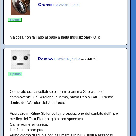
Grumo
13/02/2016, 12:50
3 punti
Ma cosa non fa Faso al baso a metà Inquisizione? O_o
Rombo
13/02/2016, 12:54
modiFICAto
1 punto
Comprato ora, ascoltati solo i primi brani ma She wants è
commovente. Un Sergione in forma, brava Paola Folli. Ci sento
dentro del Wonder, del JT.. Pregio.
Apprezzo in Ritmo Sbilenco la riproposizione del cantato dell'intro
medley del Tour Biango..già allora spaccava.
Cameroon è fantastica.
I delfini nuotano pure.
Primo giorno di scuola con fiati marcia in più. Giusti e azzeccati.