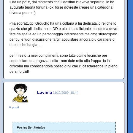
li da un po' e, dal momento che il destino ci aveva separato, le ho
augurato buona fortuna (ok, forse dovreste creare una categoria
diversa per me!)
-ma soprattutto: Groucho ha una collana a lui dedicata, direi che lo
spazio che gli dedicano in DD è piu che sufficiente...insomma deve
fare da spalla ad un personaggio interessante ma cmq stereotipato
per cui e fuori discussione fargli acquistare ancora piu carattere di
quello che ha gia....
per il resto...i miei complimenti, sono tutte ottime tecniche per
conquistare una ragazza colta...non date retta alla frappa: fa la
criticona ma conoscendola posso dirvi che ci cascherebbe in pieno
persino LEI!
Lavinia
11/12/2009, 10:44
0 punti
Posted By: Metallus