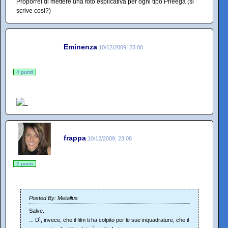
Proporrei di mettere una foto esplicativa per ogni tipo Pheega (si
scrive cosi?)
Eminenza
10/12/2009, 23:00
4 punti
frappa
10/12/2009, 23:08
2 punti
Posted By: Metallus
Salve.
... Dì, invece, che il film ti ha colpito per le sue inquadrature, che il