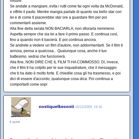
misure.
Se andate a mangiare, evita i rutti come fai ogni volta da McDonald,
e offrile il pasto. Mentre mangia parlate di quanto sia bello star con
lei e di come ti piacerebbe star ore a guardare film per poi
commentarli assieme.
Alla fine della serata NON BACIARLA, non sfiorarla nemmeno.
Aspetta sempre che sia lei a fare il primo passo. E continua così,
fino a quando non ti bacierà. E poi continua ancora.
Se andrete a vedere un film d'autore, non addormentarti. Se il film ti
annoia, pensa a qualcosa... Qualunque cosa, anche il tuo
battesimo, vedrai che funzionerà.
Alla fine, NON DIRE CHE IL FILM TI HA COMMOSSO. Dì, invece,
che il film ti ha colpito per le sue inquadrature, che il messaggio
che ti ha dato è molto forte. E chiedile cosa gli ha trasmesso, e poi
dici di essere d'accordo, qualunque cosa dica. Poi continua a
comportarti come sopr
costiquelkecosti
10/12/2009, 19:16
0 punti