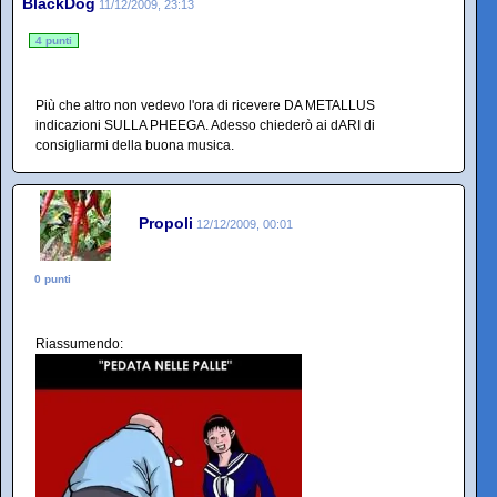
BlackDog
11/12/2009, 23:13
4 punti
Più che altro non vedevo l'ora di ricevere DA METALLUS
indicazioni SULLA PHEEGA. Adesso chiederò ai dARI di
consigliarmi della buona musica.
Propoli
12/12/2009, 00:01
0 punti
Riassumendo: