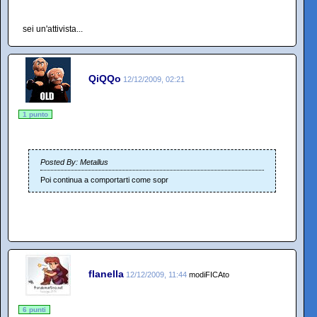
sei un'attivista...
QiQQo
12/12/2009, 02:21
1 punto
Posted By: Metallus
Poi continua a comportarti come sopr
flanella
12/12/2009, 11:44
modiFICAto
6 punti