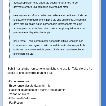
aveva separato, le ho augurato buona fortuna (ok, forse
dovreste creare una categoria diversa per me!)
-ma soprattutto: Groucho ha una collana a lui dedicata, direi che
lo spazio che gli dedicano in DD è piu che sufficiente...insomma
deve fare da spalla ad un personaggio interessante ma cmq
stereotipato per cui e fuori discussione fargli acquistare ancora
piu carattere di quello che ha gia....
per il resto...i miei complimenti, sono tutte ottime tecniche per
conquistare una ragazza colta...non date retta alla frappa: fa la
criticona ma conoscendola posso dirvi che ci cascherebbe in
pieno persino LEI!
Beh, innanzitutto non sono le tecniche che uso io. Tutto ciò che ho
scritto (e che scriverò), è un mix tra:
- Esperienze mie
- Esperienze vissute da amici miei
- Racconti di amiche mie sui vari tipi di uomini
- Yahoo Answers
- Il Forum di Girlpower
- FanFiction