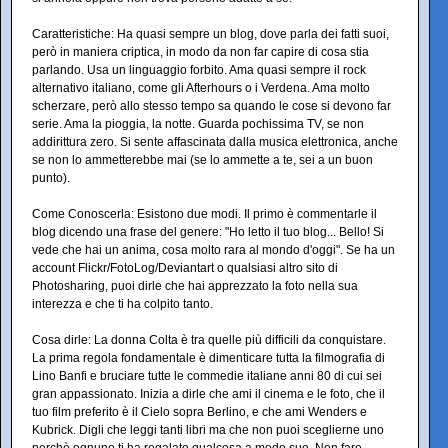
Caratteristiche: Ha quasi sempre un blog, dove parla dei fatti suoi,
però in maniera criptica, in modo da non far capire di cosa stia
parlando. Usa un linguaggio forbito. Ama quasi sempre il rock
alternativo italiano, come gli Afterhours o i Verdena. Ama molto
scherzare, però allo stesso tempo sa quando le cose si devono far
serie. Ama la pioggia, la notte. Guarda pochissima TV, se non
addirittura zero. Si sente affascinata dalla musica elettronica, anche
se non lo ammetterebbe mai (se lo ammette a te, sei a un buon
punto).
Come Conoscerla: Esistono due modi. Il primo è commentarle il
blog dicendo una frase del genere: "Ho letto il tuo blog... Bello! Si
vede che hai un anima, cosa molto rara al mondo d'oggi". Se ha un
account Flickr/FotoLog/Deviantart o qualsiasi altro sito di
Photosharing, puoi dirle che hai apprezzato la foto nella sua
interezza e che ti ha colpito tanto.
Cosa dirle: La donna Colta è tra quelle più difficili da conquistare.
La prima regola fondamentale è dimenticare tutta la filmografia di
Lino Banfi e bruciare tutte le commedie italiane anni 80 di cui sei
gran appassionato. Inizia a dirle che ami il cinema e le foto, che il
tuo film preferito è il Cielo sopra Berlino, e che ami Wenders e
Kubrick. Digli che leggi tanti libri ma che non puoi sceglierne uno