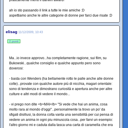
ah io sto passando il link a tutte le mie amiche :D
aspettiamo anche le altre categorie di donne per farci due risate :D
elisag
11/12/2009, 10:43
2 punti
Ma...io invece approvo...ha completamente ragione, sui film, su
Bukowski...qualche consiglio e qualche appunto pero sono
doverosi:
- basta con Wenders (ha bellamente rotto le palle anche alle donne
colte)...provate con qualche autore più di nicchia, magari orientale:
sono di tendenza e dimostrano curiosità e apertura anche per altre
culture e altri modi di vedere il mondo...
- vi prego non dite <b>MAI</b> "Si vede che hai un anima, cosa
molto rara al mondo d'oggi"...personalmente la trovo un po' da
sfigati disillusi, la donna colta vanta una sensibilità per cui pensa di
vedere un anima in ogni piu minuscola cosa...per farvi un esempio:
l'altro giorno mi e caduta dalla tasca una carta di caramella che era