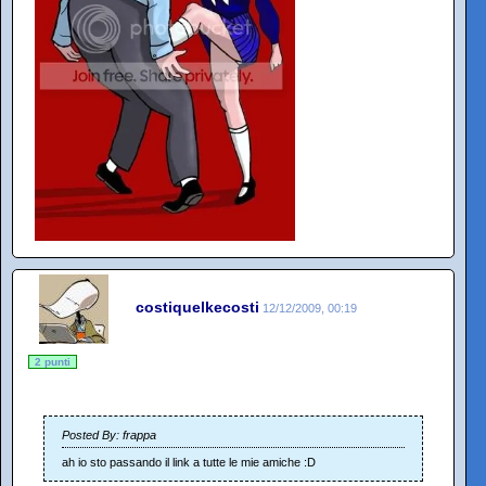
costiquelkecosti
12/12/2009, 00:19
2 punti
Posted By: frappa
ah io sto passando il link a tutte le mie amiche :D