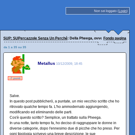
Non sei loggato (
Login
)
SUP: SUPercazzole Senza Un Perché
: Della Pheega, ovvero: Manuale d'uso 
Fondo pagina
da 1 a 35 su 35
Metallus
10/12/2009, 18:45
-7 punti
Salve.
In questo post pubblicherò, a puntate, un mio vecchio scritto che ho
ritrovato qualche tempo fa. L'ho ammodernato aggiungendo,
modificando ed eliminando delle parti.
Cos'è questo scritto? Semplice, un trattato sulla Pheega.
In una notte, tanto tempo fa, ho deciso di raggruppare le donne in
diverse categorie, dopo l'ennesimo due di picche che ho preso. Per
ogni tipologia scrivevo una breve descrizione, le sue