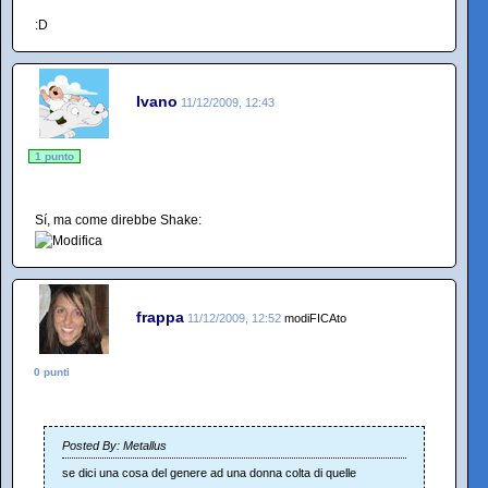
:D
Ivano
11/12/2009, 12:43
1 punto
Sí, ma come direbbe Shake:
frappa
11/12/2009, 12:52
modiFICAto
0 punti
Posted By: Metallus
se dici una cosa del genere ad una donna colta di quelle