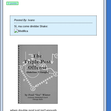
1 punto
Posted By: Ivano
Sí, ma come direbbe Shake:
...when double post just isn't enough.