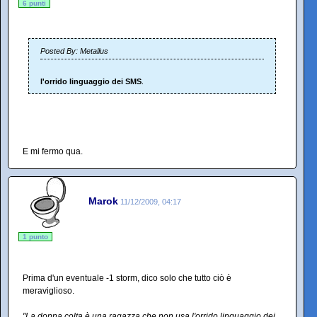
6 punti
Posted By: Metallus
l'orrido linguaggio dei SMS
.
E mi fermo qua.
Marok
11/12/2009, 04:17
1 punto
Prima d'un eventuale -1 storm, dico solo che tutto ciò è
meraviglioso.
"La donna colta è una ragazza che non usa l'orrido linguaggio dei