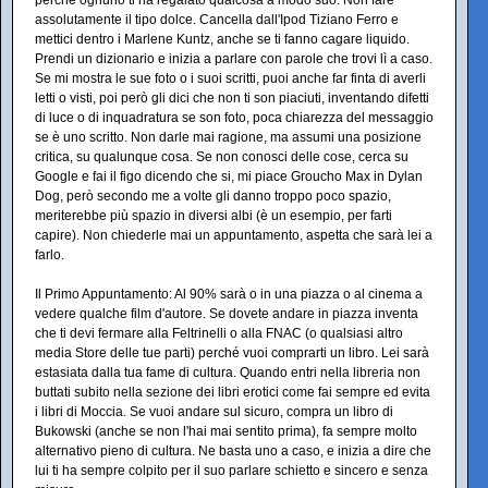
perchè ognuno ti ha regalato qualcosa a modo suo. Non fare
assolutamente il tipo dolce. Cancella dall'Ipod Tiziano Ferro e
mettici dentro i Marlene Kuntz, anche se ti fanno cagare liquido.
Prendi un dizionario e inizia a parlare con parole che trovi lì a caso.
Se mi mostra le sue foto o i suoi scritti, puoi anche far finta di averli
letti o visti, poi però gli dici che non ti son piaciuti, inventando difetti
di luce o di inquadratura se son foto, poca chiarezza del messaggio
se è uno scritto. Non darle mai ragione, ma assumi una posizione
critica, su qualunque cosa. Se non conosci delle cose, cerca su
Google e fai il figo dicendo che si, mi piace Groucho Max in Dylan
Dog, però secondo me a volte gli danno troppo poco spazio,
meriterebbe più spazio in diversi albi (è un esempio, per farti
capire). Non chiederle mai un appuntamento, aspetta che sarà lei a
farlo.
Il Primo Appuntamento: Al 90% sarà o in una piazza o al cinema a
vedere qualche film d'autore. Se dovete andare in piazza inventa
che ti devi fermare alla Feltrinelli o alla FNAC (o qualsiasi altro
media Store delle tue parti) perché vuoi comprarti un libro. Lei sarà
estasiata dalla tua fame di cultura. Quando entri nella libreria non
buttati subito nella sezione dei libri erotici come fai sempre ed evita
i libri di Moccia. Se vuoi andare sul sicuro, compra un libro di
Bukowski (anche se non l'hai mai sentito prima), fa sempre molto
alternativo pieno di cultura. Ne basta uno a caso, e inizia a dire che
lui ti ha sempre colpito per il suo parlare schietto e sincero e senza