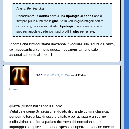
Posted By: Metallus
Descrizione: La
donna
colta è una
tipologia
di
donna
che è
sempre più in aumento in
giro
. Se la vedi in
giro
magari non te
ne accorgi, a differenza di altre
tipologie
è una cosa che noti
solo parlandole o vedendo i suoi profili in
giro
per la rete.
Ricorda che l'introduzione dovrebbe invogliare alla lettura del testo,
se l'appesantisci con tutte queste ripetizioni la mano sale
automaticamente al tasto -1.
sae
11/12/2009, 13:24
modiFICAto
0 punti
quetzal, tu non hai capito il succo:
Metallus è come Sciascia che, dotato di grande cultura classica,
per permettere a tutti di essere capito e per utilizzare un gergo
molto vicino alla forma parlata ricorreva ciò nonostante ad un
linguaggio semplice, abusando spesso di ripetizioni (anche dieci in