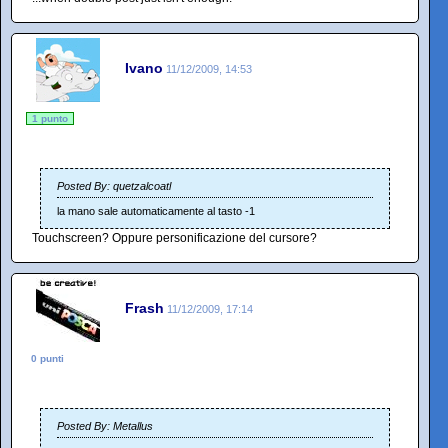
Ivano
11/12/2009, 14:53
1 punto
Posted By: quetzalcoatl
la mano sale automaticamente al tasto -1
Touchscreen? Oppure personificazione del cursore?
Frash
11/12/2009, 17:14
0 punti
Posted By: Metallus