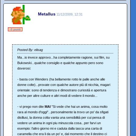
Metallus
11/12/2009, 12:31
-3 punti
Posted By: elisag
Ma...io invece approvo...ha completamente ragione, sui film, su
Bukowski...qualche consiglio e qualche appunto pero sono
doverosi:
- basta con Wenders (ha bellamente rotto le palle anche alle
donne colte)...provate con qualche autore più di nicchia, magari
orientale: sono di tendenza e dimostrano curiosità e apertura
anche per altre culture e altri modi di vedere il mondo...
- vi prego non dite
MAI
"Si vede che hai un anima, cosa molto
rara al mondo d'oggi"...personalmente la trovo un po' da sfigati
disillusi, la donna colta vanta una sensibilità per cui pensa di
vedere un anima in ogni piu minuscola cosa...per farvi un
esempio: l'altro giorno mi e caduta dalla tasca una carta di
caramella che era li da un po' e, dal momento che il destino ci