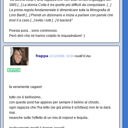
SMS [...] La donna Colta è tra quelle più difficili da conquistare. [...]
La prima regola fondamentale è dimenticare tutta la filmografia di
Lino Banfi [...] Prendi un dizionario e inizia a parlare con parole che
trovi lì a caso [...] evita i rutti [...] ti bacierà"
Poesia pura... sono commosso.
Però dirò che mi hanno colpito le inquadrature! :)
frappa
11/12/2009, 10:04
modiFICAto
4 punti
fa veramente cagare!
tutto cio è bellissimo..
con questo post hai appeso per sempre il belino al chiodo..
ogni ragazza che l'ha letto (se già prima ti schifava) non te la darà
mai..
neanche sotto l'effetto di un mix di roipnol e tequila..
praticamente meriti il darwin award!