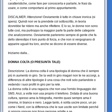
caratteristiche, come fare per conoscerla e parlarle, le frasi da
usare, e come comportarsi al primo appuntamento.
DISCALMER: Attenzione! Ovviamente è tutto in chiave ironica (si
spera). Quindi non ve la prendete col sottoscritto, in teoria
dovrebbe far ridere ma anche riflettere. E lo so, le donne non sono
tutte così, ma purtroppo la maggior parte fa parte delle categorie
che analizzeremo. Ovviamente parleremo sempre di gente che fa
dello stereotipo il loro punto di forza, e che non si vergognano di
apparire uguali tra loro, anche se dicono di essere diverse.
Iniziamo dalla...
DONNA COLTA (O PRESUNTA TALE)
Descrizione: La donna colta è una tipologia di donna che è sempre
più in aumento in giro. Se la vedi in giro magari non te ne accorgi, a
differenza di altre tipologie è una cosa che noti solo parlandole o
vedendo i suoi profili in giro per la rete.
La donna colta è una ragazza che non usa l'orrido linguaggio dei
SMS. Anzi, a volte non usa proprio il telefono. Dotata di una buona
cultura, spesso ama la fotografia, mentre quasi sempre ama il
cinema, in bianco e nero. Legge tanto, è solita uscire poco, un po
come i Nerd, con la differenza che le sue uscite son limitate perché
si annoia oppure non trova persone adatte a se.