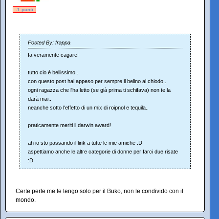
-1 punti
Posted By: frappa
fa veramente cagare!
tutto cio è bellissimo..
con questo post hai appeso per sempre il belino al chiodo..
ogni ragazza che l'ha letto (se già prima ti schifava) non te la
darà mai..
neanche sotto l'effetto di un mix di roipnol e tequila..
praticamente meriti il darwin award!
ah io sto passando il link a tutte le mie amiche :D
aspettiamo anche le altre categorie di donne per farci due risate
:D
Certe perle me le tengo solo per il Buko, non le condivido con il
mondo.