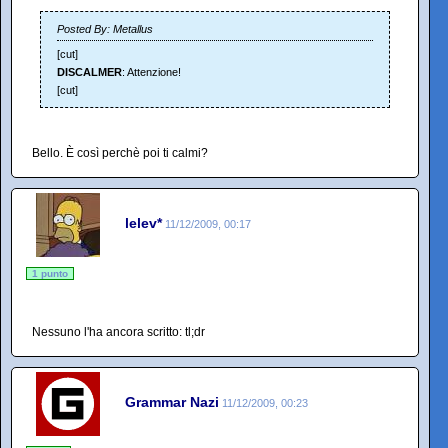
Posted By: Metallus
[cut]
DISCALMER
: Attenzione!
[cut]
Bello. È così perchè poi ti calmi?
lelev*
11/12/2009, 00:17
1 punto
Nessuno l'ha ancora scritto: tl;dr
Grammar Nazi
11/12/2009, 00:23