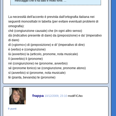
messaggio che ti ha dato è molto forte. ...
La necessità dell'accento è prevista dall'ortografia italiana nei
seguenti monosillabi in tabella (per evitare eventuali problemi di
omografia):
ché (congiunzione causale) che (in ogni altro senso)
dà (indicativo presente di dare) da (preposizione) e da' (imperativo
di dare)
dì («giorno») di (preposizione) e di' (imperativo di dire)
è (verbo) e (congiunzione)
là (avverbio) la (articolo, pronome, nota musicale)
lì (avverbio) li (pronome)
né (congiunzione) ne (pronome, avverbio)
sé (pronome tonico) se (congiunzione, pronome atono)
sì (avverbio) si (pronome, nota musicale)
tè (pianta, bevanda) te (pronome)
frappa
10/12/2009, 23:10
modiFICAto
0 punti