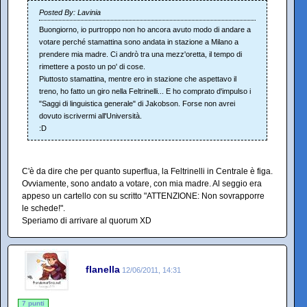
Posted By: Lavinia
Buongiorno, io purtroppo non ho ancora avuto modo di andare a
votare perché stamattina sono andata in stazione a Milano a
prendere mia madre. Ci andrò tra una mezz'oretta, il tempo di
rimettere a posto un po' di cose.
Piuttosto stamattina, mentre ero in stazione che aspettavo il
treno, ho fatto un giro nella Feltrinelli... E ho comprato d'impulso i
"Saggi di linguistica generale" di Jakobson. Forse non avrei
dovuto iscrivermi all'Università.
:D
C'è da dire che per quanto superflua, la Feltrinelli in Centrale è figa.
Ovviamente, sono andato a votare, con mia madre. Al seggio era
appeso un cartello con su scritto "ATTENZIONE: Non sovrapporre
le schede!".
Speriamo di arrivare al quorum XD
flanella
12/06/2011, 14:31
7 punti