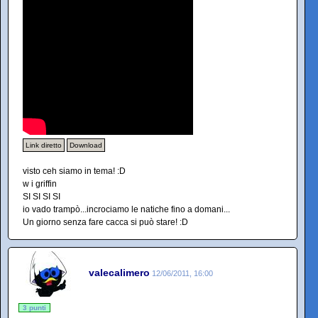
Link diretto
Download
visto ceh siamo in tema! :D
w i griffin
SI SI SI SI
io vado trampò...incrociamo le natiche fino a domani...
Un giorno senza fare cacca si può stare! :D
valecalimero
12/06/2011, 16:00
3 punti