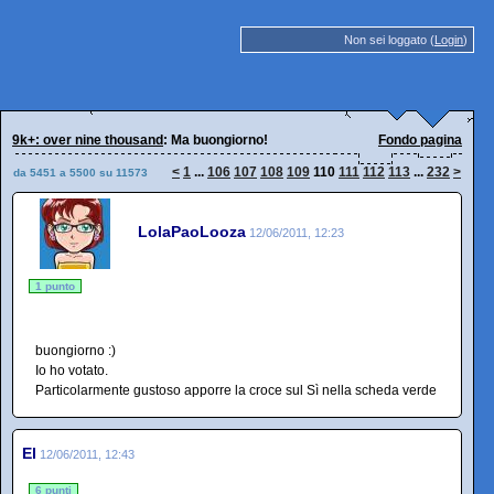
Non sei loggato (
Login
)
9k+: over nine thousand
: Ma buongiorno!
Fondo pagina
<
1
...
106
107
108
109
110
111
112
113
...
232
>
da 5451 a 5500 su 11573
LolaPaoLooza
12/06/2011, 12:23
1 punto
buongiorno :)
Io ho votato.
Particolarmente gustoso apporre la croce sul Sì nella scheda verde
El
12/06/2011, 12:43
6 punti