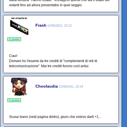
dalla dicitura "Hanno votato". Immagino quindi che sia il totale dei
votanti fino ad allora presentatisi in quel seggio.
Frash
12/06/2011, 23:12
1 punto
Ciao!
Domani ho l'esame da tre crediti di "complementi di reti di
telecomunicazione". Mai tre crediti furono così ardui.
Choolaudia
12/06/2011, 23:24
1 punto
Scusa Ivano (vedi pagina dietro), giuro che volevo darti +1...