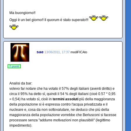
Ma buongiorno!!
Oggi è un bel giorno!! Il quorum è stato superato!!!
sae
13/06/2011, 17:37
modiFICAto
7 punti
Analisi da bar:
volevo far notare che ha votato il 57% degli italiani (aventi diritto) e
circa il 95% ha detto sì, quindi il 54 % degli italiani (cioè 0.57 * 0,95
= 0,54) ha votato sì, cioè in
termini assoluti
più della maggioranza
della popolazione si è espressa contro l'acqua privatizzata e il
nucleare e, cosa da non sottovalutare, ne deduco che più della
maggioranza della popolazione vorrebbe che Berlusconi si facesse
processare senza "addurre motivazioni non plausibili" (legittimo
impedimento).