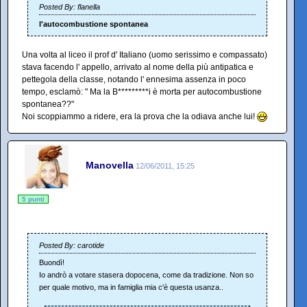
Posted By: flanella
l'autocombustione spontanea
Una volta al liceo il prof d' Italiano (uomo serissimo e compassato)
stava facendo l' appello, arrivato al nome della più antipatica e
pettegola della classe, notando l' ennesima assenza in poco
tempo, esclamò: " Ma la B*********i è morta per autocombustione
spontanea??"
Noi scoppiammo a ridere, era la prova che la odiava anche lui!
Manovella
12/06/2011, 15:25
5 punti
Posted By: carotide
Buondì!
Io andrò a votare stasera dopocena, come da tradizione. Non so
per quale motivo, ma in famiglia mia c'è questa usanza..