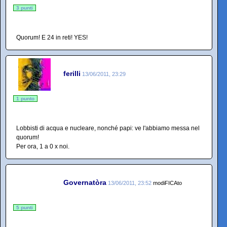
3 punti
Quorum! E 24 in reti! YES!
ferilli
13/06/2011, 23:29
1 punto
Lobbisti di acqua e nucleare, nonché papi: ve l'abbiamo messa nel
quorum!
Per ora, 1 a 0 x noi.
Governatòra
13/06/2011, 23:52
modiFICAto
5 punti