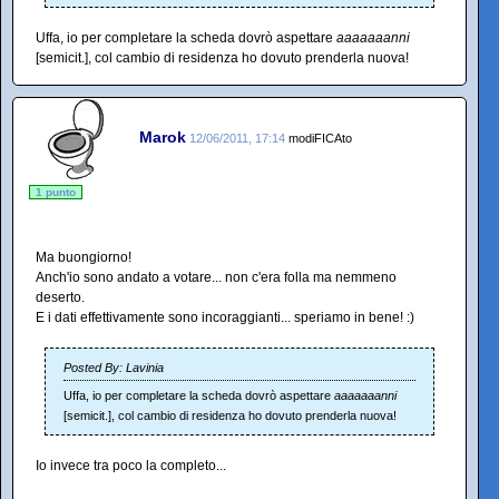
Uffa, io per completare la scheda dovrò aspettare
aaaaaaanni
[semicit.], col cambio di residenza ho dovuto prenderla nuova!
Marok
12/06/2011, 17:14
modiFICAto
1 punto
Ma buongiorno!
Anch'io sono andato a votare... non c'era folla ma nemmeno
deserto.
E i dati effettivamente sono incoraggianti... speriamo in bene! :)
Posted By: Lavinia
Uffa, io per completare la scheda dovrò aspettare
aaaaaaanni
[semicit.], col cambio di residenza ho dovuto prenderla nuova!
Io invece tra poco la completo...