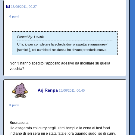
El
13/06/2011, 00:27
0 punti
Posted By: Lavinia
Uffa, io per completare la scheda dovrò aspettare
aaaaaaanni
[semicit.], col cambio di residenza ho dovuto prenderla nuova!
Non ti hanno spedito l'apposito adesivo da incollare su quella
vecchia?
Arj Ranpa
13/06/2011, 00:40
0 punti
Buonasera.
Ho esagerato col curry negli ultimi tempi e la cena al fast food
indiano di ieri sera mi è stata fatale: ora quando sudo, so di curry.