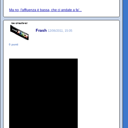
Ma no, l'affluenza ė bassa, che ci andate a fa'...
Frash
12/06/2011, 15:05
0 punti