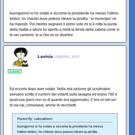
buongiorno! io ho votato e siccome la presidente ha messo l'ultimo
timbro, ho chiesto dove potessi ritirare la pirofila. ' in municipio' mi
ha risposto. Poi mentre segnavo il primo voto mi si è rotta la punta
della matita e allora ho aperto a metà la tenda della cabina come si
fa nei camerini. Io si che mi so divertire
Lavinia
12/06/2011, 16:47
2 punti
Ed eccomi dopo aver votato. Nella mia sezione gli scrutinatori
avevano scritto il numero dei votanti sulla lavagna ed erano 700 e
qualcosa (però non so di quanto era aggiornato). C'era un bel po'
di via-vai, comunque, anche di vecchietti.
Posted By: valecalimero
buongiorno! io ho votato e siccome la presidente ha messo
l'ultimo timbro, ho chiesto dove potessi ritirare la pirofila.