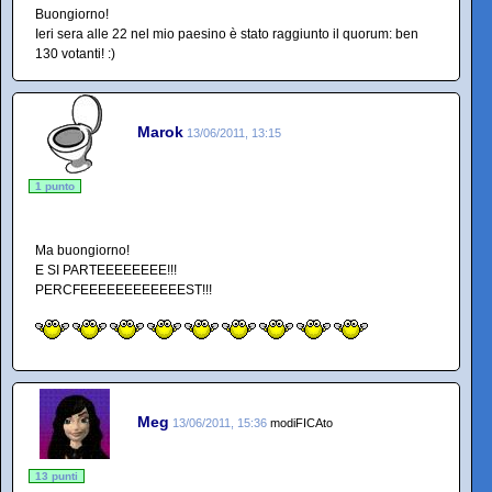
Buongiorno!
Ieri sera alle 22 nel mio paesino è stato raggiunto il quorum: ben
130 votanti! :)
Marok
13/06/2011, 13:15
1 punto
Ma buongiorno!
E SI PARTEEEEEEEE!!!
PERCFEEEEEEEEEEEEST!!!
Meg
13/06/2011, 15:36
modiFICAto
13 punti