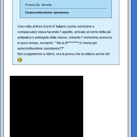
Posted By: flanella
l'autocombustione spontanea
Una volta al liceo il prof d' Italiano (uomo serissimo e
compassato) stava facendo l' appello, arrivato al nome della più
antipatica e pettegola della classe, notando l' ennesima assenza
in poco tempo, esclamò: " Ma la B*********i è morta per
autocombustione spontanea??"
Noi scoppiammo a ridere, era la prova che la odiava anche lui!