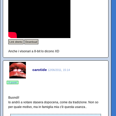
Link diretto
Download
Anche i visonari a 8-bit lo dicono XD
carotide
12/06/2011, 15:14
3 punti
Buondì!
Io andrò a votare stasera dopocena, come da tradizione. Non so
per quale motivo, ma in famiglia mia c'è questa usanza..