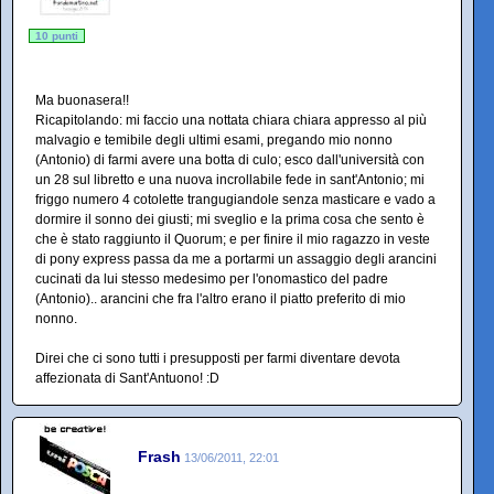
10 punti
Ma buonasera!!
Ricapitolando: mi faccio una nottata chiara chiara appresso al più
malvagio e temibile degli ultimi esami, pregando mio nonno
(Antonio) di farmi avere una botta di culo; esco dall'università con
un 28 sul libretto e una nuova incrollabile fede in sant'Antonio; mi
friggo numero 4 cotolette trangugiandole senza masticare e vado a
dormire il sonno dei giusti; mi sveglio e la prima cosa che sento è
che è stato raggiunto il Quorum; e per finire il mio ragazzo in veste
di pony express passa da me a portarmi un assaggio degli arancini
cucinati da lui stesso medesimo per l'onomastico del padre
(Antonio).. arancini che fra l'altro erano il piatto preferito di mio
nonno.
Direi che ci sono tutti i presupposti per farmi diventare devota
affezionata di Sant'Antuono! :D
Frash
13/06/2011, 22:01