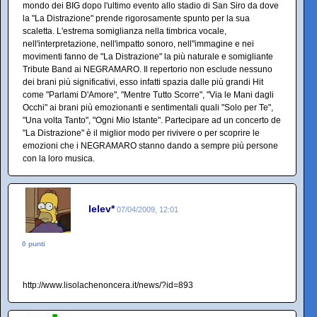
mondo dei BIG dopo l'ultimo evento allo stadio di San Siro da dove
la "La Distrazione" prende rigorosamente spunto per la sua
scaletta. L'estrema somiglianza nella timbrica vocale,
nell'interpretazione, nell'impatto sonoro, nell''immagine e nei
movimenti fanno de "La Distrazione" la più naturale e somigliante
Tribute Band ai NEGRAMARO. Il repertorio non esclude nessuno
dei brani più significativi, esso infatti spazia dalle più grandi Hit
come "Parlami D'Amore", "Mentre Tutto Scorre", "Via le Mani dagli
Occhi" ai brani più emozionanti e sentimentali quali "Solo per Te",
"Una volta Tanto", "Ogni Mio Istante". Partecipare ad un concerto de
"La Distrazione" è il miglior modo per rivivere o per scoprire le
emozioni che i NEGRAMARO stanno dando a sempre più persone
con la loro musica.
lelev*
07/04/2009, 12:01
0 punti
http://www.lisolachenoncera.it/news/?id=893