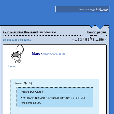
Non sei loggato (
Login
)
9k+: over nine thousand
: incollamelo
Fondo pagina
<
1
2
3
4
5
6
7
8
...
256
>
da 151 a 200 su 12759
Marok
06/04/2009, 18:26
0 punti
Posted By: [u]
Posted By: Klàpač
“L'AUDACE BIANCO SPORCA IL RESTO” è il titolo del
loro primo album.