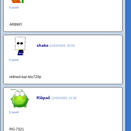
0 punti
ARBWY
shake
12/04/2009, 00:54
0 punti
refined-bar-blu720p
Klàpač
12/04/2009, 01:06
0 punti
RG-7321