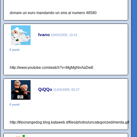
donare un euro mandando un sms al numero 48580
Ivano
10/04/2009, 10:41
0 punti
http://www.youtube.com/watch?v=MgMgNnAaDwE
QiQQo
11/04/2009, 00:27
0 punti
http://titoorangedog.blog.kataweb.it/files/photos/uncategorized/merda.gif