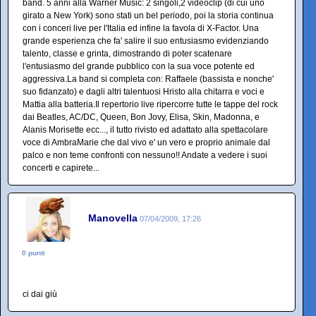
band. 5 anni alla Warner Music: 2 singoli,2 videoclip (di cui uno
girato a New York) sono stati un bel periodo, poi la storia continua
con i conceri live per l'Italia ed infine la favola di X-Factor. Una
grande esperienza che fa' salire il suo entusiasmo evidenziando
talento, classe e grinta, dimostrando di poter scatenare
l'entusiasmo del grande pubblico con la sua voce potente ed
aggressiva.La band si completa con: Raffaele (bassista e nonche'
suo fidanzato) e dagli altri talentuosi Hristo alla chitarra e voci e
Mattia alla batteria.Il repertorio live ripercorre tutte le tappe del rock
dai Beatles, AC/DC, Queen, Bon Jovy, Elisa, Skin, Madonna, e
Alanis Morisette ecc..., il tutto rivisto ed adattato alla spettacolare
voce di AmbraMarie che dal vivo e' un vero e proprio animale dal
palco e non teme confronti con nessuno!! Andate a vedere i suoi
concerti e capirete...
Manovella
07/04/2009, 17:26
0 punti
ci dai giù