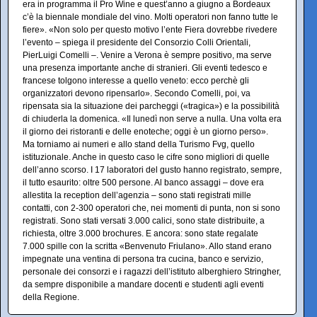
era in programma il Pro Wine e quest’anno a giugno a Bordeaux
c’è la biennale mondiale del vino. Molti operatori non fanno tutte le
fiere». «Non solo per questo motivo l’ente Fiera dovrebbe rivedere
l’evento – spiega il presidente del Consorzio Colli Orientali,
PierLuigi Comelli –. Venire a Verona è sempre positivo, ma serve
una presenza importante anche di stranieri. Gli eventi tedesco e
francese tolgono interesse a quello veneto: ecco perchè gli
organizzatori devono ripensarlo». Secondo Comelli, poi, va
ripensata sia la situazione dei parcheggi («tragica») e la possibilità
di chiuderla la domenica. «Il lunedì non serve a nulla. Una volta era
il giorno dei ristoranti e delle enoteche; oggi è un giorno perso».
Ma torniamo ai numeri e allo stand della Turismo Fvg, quello
istituzionale. Anche in questo caso le cifre sono migliori di quelle
dell’anno scorso. I 17 laboratori del gusto hanno registrato, sempre,
il tutto esaurito: oltre 500 persone. Al banco assaggi – dove era
allestita la reception dell’agenzia – sono stati registrati mille
contatti, con 2-300 operatori che, nei momenti di punta, non si sono
registrati. Sono stati versati 3.000 calici, sono state distribuite, a
richiesta, oltre 3.000 brochures. E ancora: sono state regalate
7.000 spille con la scritta «Benvenuto Friulano». Allo stand erano
impegnate una ventina di persona tra cucina, banco e servizio,
personale dei consorzi e i ragazzi dell’istituto alberghiero Stringher,
da sempre disponibile a mandare docenti e studenti agli eventi
della Regione.