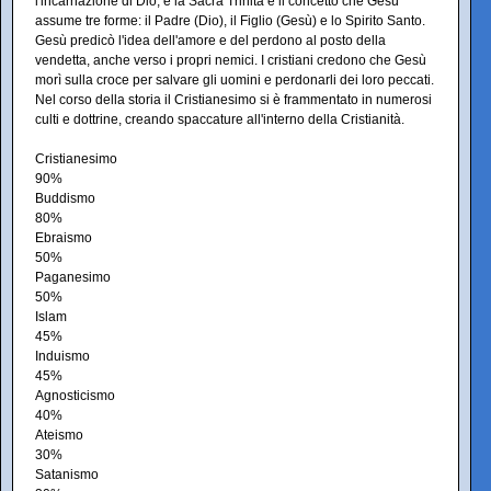
l'incarnazione di Dio, e la Sacra Trinità è il concetto che Gesù
assume tre forme: il Padre (Dio), il Figlio (Gesù) e lo Spirito Santo.
Gesù predicò l'idea dell'amore e del perdono al posto della
vendetta, anche verso i propri nemici. I cristiani credono che Gesù
morì sulla croce per salvare gli uomini e perdonarli dei loro peccati.
Nel corso della storia il Cristianesimo si è frammentato in numerosi
culti e dottrine, creando spaccature all'interno della Cristianità.
Cristianesimo
90%
Buddismo
80%
Ebraismo
50%
Paganesimo
50%
Islam
45%
Induismo
45%
Agnosticismo
40%
Ateismo
30%
Satanismo