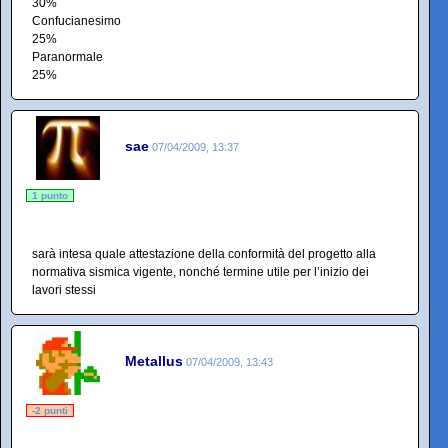
30%
Confucianesimo
25%
Paranormale
25%
sae
07/04/2009, 13:37
1 punto
sarà intesa quale attestazione della conformità del progetto alla
normativa sismica vigente, nonché termine utile per l’inizio dei
lavori stessi
Metallus
07/04/2009, 13:43
-2 punti