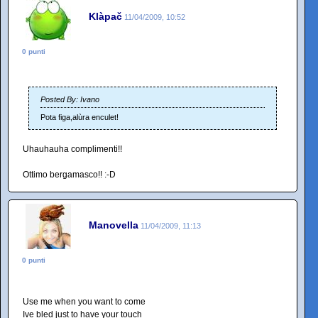
Klàpač
11/04/2009, 10:52
0 punti
Posted By: Ivano
Pota figa,alùra enculet!
Uhauhauha complimenti!!
Ottimo bergamasco!! :-D
Manovella
11/04/2009, 11:13
0 punti
Use me when you want to come
Ive bled just to have your touch