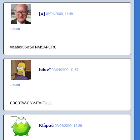
[u]
09/04/2009, 11:49
0 punti
\\itlabor86\c$\FNMSAPGRC
lelev*
09/04/2009, 11:57
0 punti
C3C3TW-CNV-ITA-FULL
Klàpač
09/04/2009, 12:29