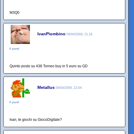
M3Q0
IvanPiombino
09/04/2009, 21:16
0 punti
Quinto posto su 438 Torneo buy in 5 euro su GD
Metallus
09/04/2009, 22:04
0 punti
Ivan, te giochi su GiocoDigitale?