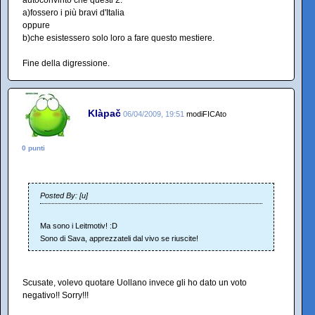
autoconvinto che questi 2:
a)fossero i più bravi d'Italia
oppure
b)che esistessero solo loro a fare questo mestiere.
Fine della digressione.
Klàpač
06/04/2009, 19:51
modiFICAto
0 punti
Posted By: [u]
Ma sono i Leitmotiv! :D
Sono di Sava, apprezzateli dal vivo se riuscite!
Scusate, volevo quotare Uollano invece gli ho dato un voto
negativo!! Sorry!!!