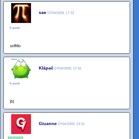
sae
07/04/2009, 17:32
0 punti
soffitto
Klàpač
07/04/2009, 17:42
0 punti
[b]
Giuanne
07/04/2009, 23:31
1 punto