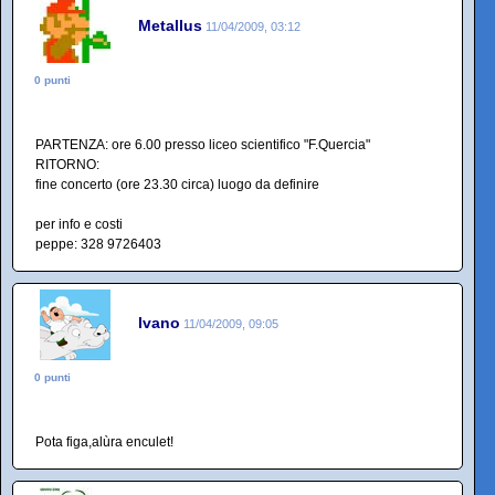
Metallus
11/04/2009, 03:12
0 punti
PARTENZA: ore 6.00 presso liceo scientifico "F.Quercia"
RITORNO:
fine concerto (ore 23.30 circa) luogo da definire
per info e costi
peppe: 328 9726403
Ivano
11/04/2009, 09:05
0 punti
Pota figa,alùra enculet!