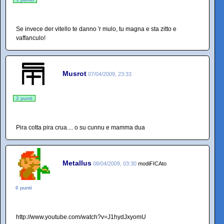
Se invece der vitello te danno 'r mulo, tu magna e sta zitto e
vaffanculo!
Musrot
07/04/2009, 23:33
2 punti
Pira cotta pira crua.... o su cunnu e mamma dua
Metallus
08/04/2009, 03:30
modiFICAto
0 punti
http://www.youtube.com/watch?v=J1hydJxyomU