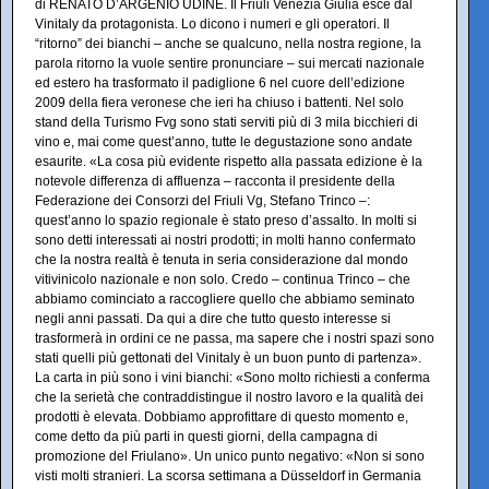
di RENATO D’ARGENIO UDINE. Il Friuli Venezia Giulia esce dal
Vinitaly da protagonista. Lo dicono i numeri e gli operatori. Il
“ritorno” dei bianchi – anche se qualcuno, nella nostra regione, la
parola ritorno la vuole sentire pronunciare – sui mercati nazionale
ed estero ha trasformato il padiglione 6 nel cuore dell’edizione
2009 della fiera veronese che ieri ha chiuso i battenti. Nel solo
stand della Turismo Fvg sono stati serviti più di 3 mila bicchieri di
vino e, mai come quest’anno, tutte le degustazione sono andate
esaurite. «La cosa più evidente rispetto alla passata edizione è la
notevole differenza di affluenza – racconta il presidente della
Federazione dei Consorzi del Friuli Vg, Stefano Trinco –:
quest’anno lo spazio regionale è stato preso d’assalto. In molti si
sono detti interessati ai nostri prodotti; in molti hanno confermato
che la nostra realtà è tenuta in seria considerazione dal mondo
vitivinicolo nazionale e non solo. Credo – continua Trinco – che
abbiamo cominciato a raccogliere quello che abbiamo seminato
negli anni passati. Da qui a dire che tutto questo interesse si
trasformerà in ordini ce ne passa, ma sapere che i nostri spazi sono
stati quelli più gettonati del Vinitaly è un buon punto di partenza».
La carta in più sono i vini bianchi: «Sono molto richiesti a conferma
che la serietà che contraddistingue il nostro lavoro e la qualità dei
prodotti è elevata. Dobbiamo approfittare di questo momento e,
come detto da più parti in questi giorni, della campagna di
promozione del Friulano». Un unico punto negativo: «Non si sono
visti molti stranieri. La scorsa settimana a Düsseldorf in Germania