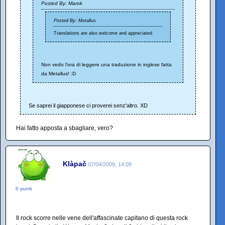
Posted By: Marok
Posted By: Metallus
Translations are also welcome and appreciated
Non vedo l'ora di leggere una traduzione in inglese fatta
da Metallus! :D
Se saprei il giapponese ci proverei senz'altro. XD
Hai fatto apposta a sbagliare, vero?
Klàpač
07/04/2009, 14:09
0 punti
Il rock scorre nelle vene dell'affascinate capitano di questa rock