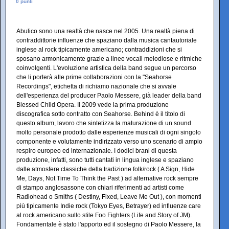
0 punti
Abulico sono una realtà che nasce nel 2005. Una realtà piena di
contraddittorie influenze che spaziano dalla musica cantautoriale
inglese al rock tipicamente americano; contraddizioni che si
sposano armonicamente grazie a linee vocali melodiose e ritmiche
coinvolgenti. L'evoluzione artistica della band segue un percorso
che li porterà alle prime collaborazioni con la "Seahorse
Recordings", etichetta di richiamo nazionale che si avvale
dell'esperienza del producer Paolo Messere, già leader della band
Blessed Child Opera. Il 2009 vede la prima produzione
discografica sotto contratto con Seahorse. Behind è il titolo di
questo album, lavoro che sintetizza la maturazione di un sound
molto personale prodotto dalle esperienze musicali di ogni singolo
componente e volutamente indirizzato verso uno scenario di ampio
respiro europeo ed internazionale. I dodici brani di questa
produzione, infatti, sono tutti cantati in lingua inglese e spaziano
dalle atmosfere classiche della tradizione folk/rock ( A Sign, Hide
Me, Days, Not Time To Think the Past ) ad alternative rock sempre
di stampo anglosassone con chiari riferimenti ad artisti come
Radiohead o Smiths ( Destiny, Fixed, Leave Me Out ), con momenti
più tipicamente Indie rock (Tokyo Eyes, Betrayer) ed influenze care
al rock americano sullo stile Foo Fighters (Life and Story of JM).
Fondamentale è stato l'apporto ed il sostegno di Paolo Messere, la