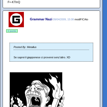
F=-KTlnQ
Grammar Nazi
09/04/2009, 15:08
modiFICAto
1 punto
Posted By: Metallus
Se saprei il giapponese ci proverei senz'altro. XD