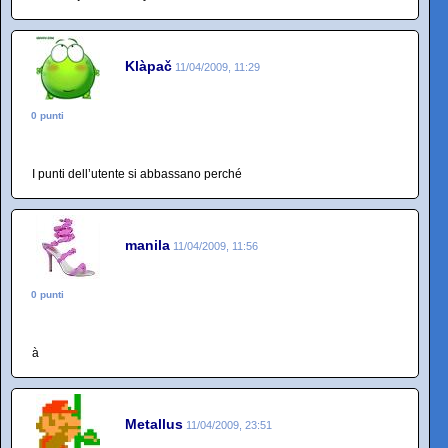
Klàpač
11/04/2009, 11:29
0 punti
I punti dell’utente si abbassano perché
manila
11/04/2009, 11:56
0 punti
à
Metallus
11/04/2009, 23:51