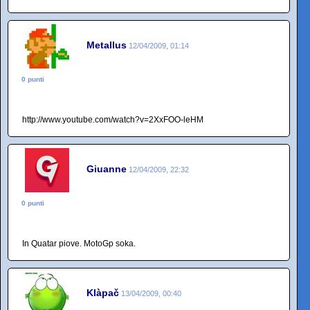
Metallus
12/04/2009, 01:14
0 punti
http://www.youtube.com/watch?v=2XxFOO-leHM
Giuanne
12/04/2009, 22:32
0 punti
In Quatar piove. MotoGp soka.
Klàpač
13/04/2009, 00:40