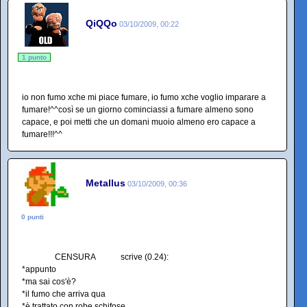
QiQQo
03/10/2009, 00:22
1 punto
io non fumo xche mi piace fumare, io fumo xche voglio imparare a
fumare!^^così se un giorno cominciassi a fumare almeno sono
capace, e poi metti che un domani muoio almeno ero capace a
fumare!!!^^
Metallus
03/10/2009, 00:36
0 punti
CENSURA scrive (0.24):
*appunto
*ma sai cos'è?
*il fumo che arriva qua
*è trattato con robe schifose