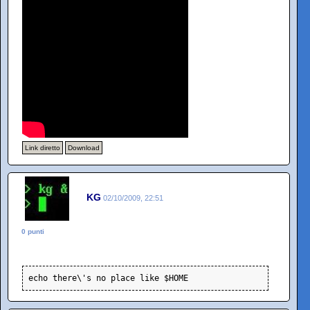
Link diretto
Download
KG
02/10/2009, 22:51
0 punti
echo there\'s no place like $HOME