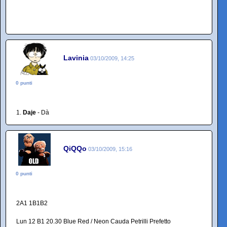
Lavinia
03/10/2009, 14:25
0 punti
1.
Daje
- Dà
QiQQo
03/10/2009, 15:16
0 punti
2A1 1B1B2
Lun 12 B1 20.30 Blue Red / Neon Cauda Petrilli Prefetto