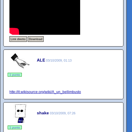
Link diretto
Download
ALE
03/10/2009, 01:13
1 punto
http://it.wikisource.org/wiki/A_un_bellimbusto
shake
03/10/2009, 07:26
1 punto