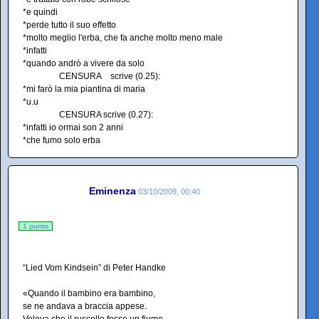
*e quindi
*perde tutto il suo effetto
*molto meglio l'erba, che fa anche molto meno male
*infatti
*quando andrò a vivere da solo
CENSURA scrive (0.25):
*mi farò la mia piantina di maria
*u.u
CENSURA scrive (0.27):
*infatti io ormai son 2 anni
*che fumo solo erba
Eminenza
03/10/2009, 00:40
1 punto
“Lied Vom Kindsein” di Peter Handke
«Quando il bambino era bambino,
se ne andava a braccia appese.