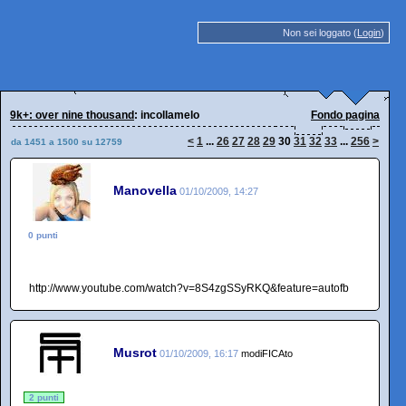
Non sei loggato (
Login
)
9k+: over nine thousand
: incollamelo
Fondo pagina
<
1
...
26
27
28
29
30
31
32
33
...
256
>
da 1451 a 1500 su 12759
Manovella
01/10/2009, 14:27
0 punti
http://www.youtube.com/watch?v=8S4zgSSyRKQ&feature=autofb
Musrot
01/10/2009, 16:17
modiFICAto
2 punti