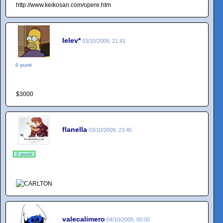
http://www.keikosan.com/opere.htm
lelev*
03/10/2009, 21:41
0 punti
$3000
flanella
03/10/2009, 23:45
3 punti
valecalimero
04/10/2009, 00:00