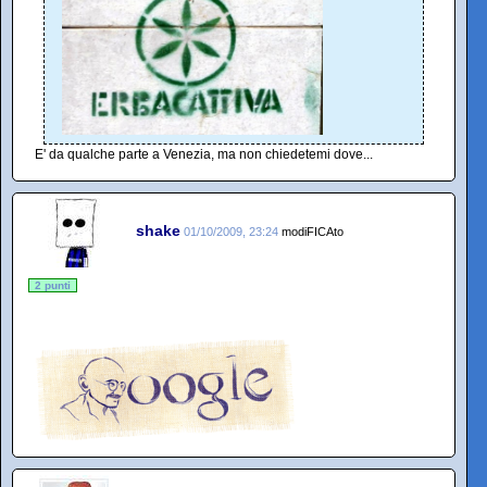
E' da qualche parte a Venezia, ma non chiedetemi dove...
shake
01/10/2009, 23:24
modiFICAto
2 punti