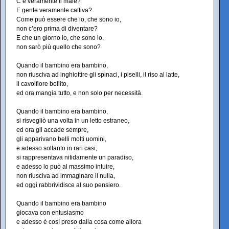
C’è veramente il male?
E gente veramente cattiva?
Come può essere che io, che sono io,
non c’ero prima di diventare?
E che un giorno io, che sono io,
non sarò più quello che sono?
Quando il bambino era bambino,
non riusciva ad inghiottire gli spinaci, i piselli, il riso al latte,
il cavolfiore bollito,
ed ora mangia tutto, e non solo per necessità.
Quando il bambino era bambino,
si risvegliò una volta in un letto estraneo,
ed ora gli accade sempre,
gli apparivano belli molti uomini,
e adesso soltanto in rari casi,
si rappresentava nitidamente un paradiso,
e adesso lo può al massimo intuire,
non riusciva ad immaginare il nulla,
ed oggi rabbrividisce al suo pensiero.
Quando il bambino era bambino
giocava con entusiasmo
e adesso è così preso dalla cosa come allora