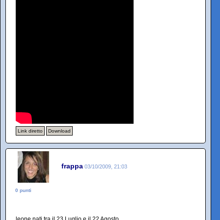
Link diretto
Download
frappa
03/10/2009, 21:03
0 punti
leone nati tra il 23 Luglio e il 22 Agosto