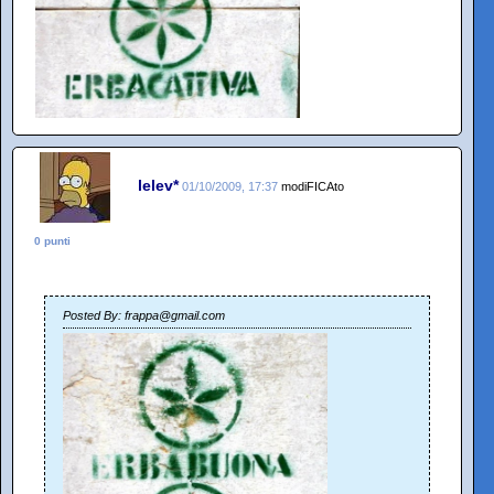
lelev*
01/10/2009, 17:37
modiFICAto
0 punti
Posted By: frappa@gmail.com