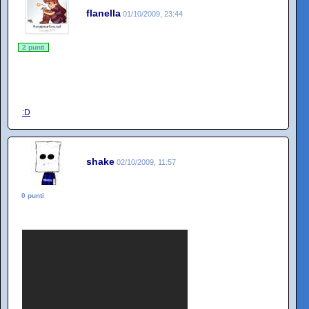
flanella
01/10/2009, 23:44
2 punti
:D
shake
02/10/2009, 11:57
0 punti