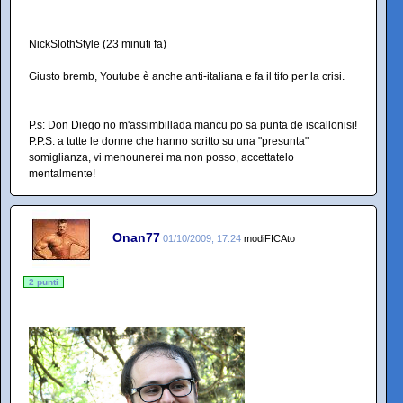
NickSlothStyle (23 minuti fa)
Giusto bremb, Youtube è anche anti-italiana e fa il tifo per la crisi.
P.s: Don Diego no m'assimbillada mancu po sa punta de iscallonisi!
P.P.S: a tutte le donne che hanno scritto su una "presunta"
somiglianza, vi menounerei ma non posso, accettatelo
mentalmente!
Onan77
01/10/2009, 17:24
modiFICAto
2 punti