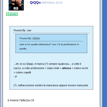
QiQQo
05/07/2014, 02:16
1 punto
Posted By: sae
Posted By: QiQQo
solo io ho quella elettronica? non c'è la professione in
quella.
...eh, lo so Qiqqo, ti manca (*) sempre qualcosa... a volte il
cazzo, a volte professione + stato civile +
altezza
+ colore occhi
+ colore capelli
:-P
(*): nell'accezione sentire la mancanza oppure essere mancante
e invece l'altezza c'è