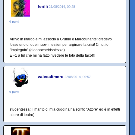
ferilli
21/08/2014, 00:28
0 punti
Arrivo in ritardo e mi associo a Grumo e Marcourlante: credevo
fosse uno di quei nuovi mestieri per arginare la crisi! Cmq, io
"impiegata" (dioooochetrishtezza).
E +1 a [u] che mi ha fatto rivedere le foto della facoff!
valecalimero
22/08/2014, 00:57
0 punti
studentessa( il marito di mia cuggina ha scritto "Attore" ed è in effetti
attore di teatro)