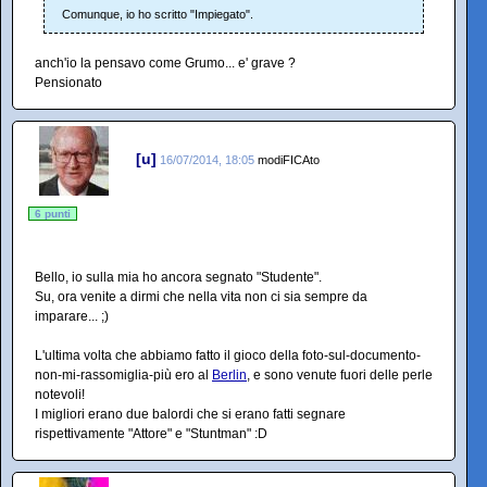
Comunque, io ho scritto "Impiegato".
anch'io la pensavo come Grumo... e' grave ?
Pensionato
[u]
16/07/2014, 18:05
modiFICAto
6 punti
Bello, io sulla mia ho ancora segnato "Studente".
Su, ora venite a dirmi che nella vita non ci sia sempre da
imparare... ;)
L'ultima volta che abbiamo fatto il gioco della foto-sul-documento-
non-mi-rassomiglia-più ero al
Berlin
, e sono venute fuori delle perle
notevoli!
I migliori erano due balordi che si erano fatti segnare
rispettivamente "Attore" e "Stuntman" :D