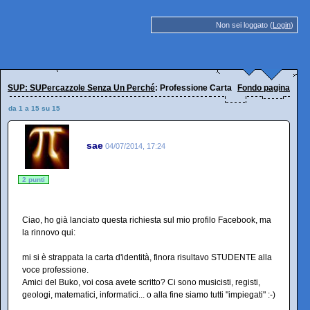
Non sei loggato (
Login
)
SUP: SUPercazzole Senza Un Perché
: Professione Carta d'identità
Fondo pagina
da 1 a 15 su 15
sae
04/07/2014, 17:24
2 punti
Ciao, ho già lanciato questa richiesta sul mio profilo Facebook, ma
la rinnovo qui:
mi si è strappata la carta d'identità, finora risultavo STUDENTE alla
voce professione.
Amici del Buko, voi cosa avete scritto? Ci sono musicisti, registi,
geologi, matematici, informatici... o alla fine siamo tutti "impiegati" :-)