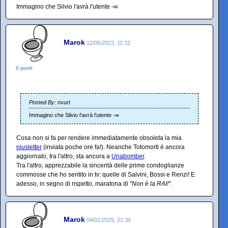
Immagino che Silvio l'avrà l'utente -∞
Marok
12/06/2023, 11:33
0 punti
Posted By: nxurt
Immagino che Silvio l'avrà l'utente -∞
Cosa non si fa per rendere immediatamente obsoleta la mia
niusletter
(inviata poche ore fa!). Neanche Totomorti è ancora
aggiornato, tra l'altro, sta ancora a
Unabomber
.
Tra l'altro, apprezzabile la sincerità delle prime condoglianze
commosse che ho sentito in tv: quelle di Salvini, Bossi e Renzi! E
adesso, in segno di rispetto, maratona di
"Non è la RAI!"
.
Marok
04/01/2025, 21:30