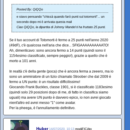
Posted By: QiQQo
e stavo pensando "chissà quando farò punti sul totomorti"... un
secondo dopo mi è arrivata questa mail
Ciao QiQQo, la dipartita di Johnny Mandel ti ha fruttato 25 punti.
Se il tuo account di Totomorti è fermo a 25 punti nell'anno 2020
(49dF), c'è qualcosa nell'aria che dice... SFIGAAAAAAAAAATO!
Ah, dimenticavo: sono ancora fermo a 14 punti (quindi sono il
1154esimo classificato, sempre peggio!), grazie a quello che è
morto a 101 anni.
In realtà c'è della gente (poca) che è ancora ferma a zeeero, ma io
sono un ammiratore di un tizio chiamato Stroober che dal 2009 è
fermo a UN punto: è un risultato difficilissimo!
Giocando Frank Buckles, classe 1901, si è classificato 1183esimo
(quindi solo 29 posizioni dopo di me, di fatto in classifica siamo
uguali) ma avere UN punto è davvero epico, io non avrei giocato
nient'altro ed avrei messo "1" come avatar.
Per la pheega, è l'annullamento definitivo.
Huber
14/07/2020, 10:13
modiFICAto