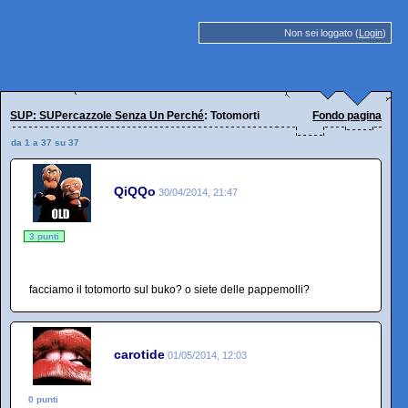
Non sei loggato (
Login
)
SUP: SUPercazzole Senza Un Perché
: Totomorti
Fondo pagina
da 1 a 37 su 37
QiQQo
30/04/2014, 21:47
3 punti
facciamo il totomorto sul buko? o siete delle pappemolli?
carotide
01/05/2014, 12:03
0 punti