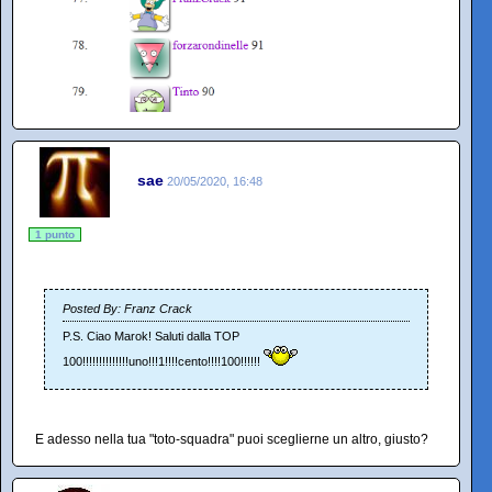
sae
20/05/2020, 16:48
1 punto
Posted By: Franz Crack
P.S. Ciao Marok! Saluti dalla TOP
100!!!!!!!!!!!!!!uno!!!1!!!!cento!!!!100!!!!!!
E adesso nella tua "toto-squadra" puoi sceglierne un altro, giusto?