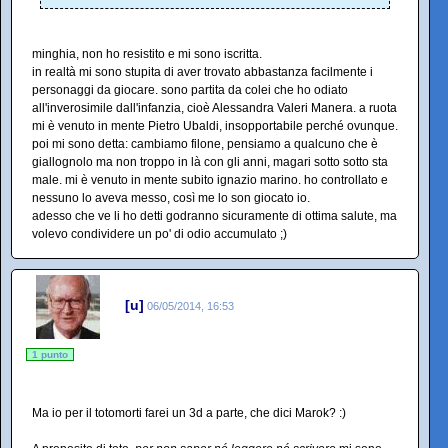
minghia, non ho resistito e mi sono iscritta.
in realtà mi sono stupita di aver trovato abbastanza facilmente i
personaggi da giocare. sono partita da colei che ho odiato
all'inverosimile dall'infanzia, cioè Alessandra Valeri Manera. a ruota
mi è venuto in mente Pietro Ubaldi, insopportabile perché ovunque.
poi mi sono detta: cambiamo filone, pensiamo a qualcuno che è
giallognolo ma non troppo in là con gli anni, magari sotto sotto sta
male. mi è venuto in mente subito ignazio marino. ho controllato e
nessuno lo aveva messo, così me lo son giocato io.
adesso che ve li ho detti godranno sicuramente di ottima salute, ma
volevo condividere un po' di odio accumulato ;)
[u]
06/05/2014, 16:53
1 punto
Ma io per il totomorti farei un 3d a parte, che dici Marok? :)