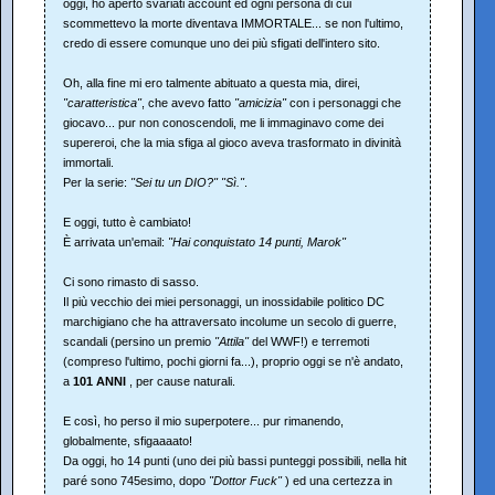
oggi, ho aperto svariati account ed ogni persona di cui
scommettevo la morte diventava IMMORTALE... se non l'ultimo,
credo di essere comunque uno dei più sfigati dell'intero sito.
Oh, alla fine mi ero talmente abituato a questa mia, direi,
"caratteristica"
, che avevo fatto
"amicizia"
con i personaggi che
giocavo... pur non conoscendoli, me li immaginavo come dei
supereroi, che la mia sfiga al gioco aveva trasformato in divinità
immortali.
Per la serie:
"Sei tu un DIO?"
"Sì."
.
E oggi, tutto è cambiato!
È arrivata un'email:
"Hai conquistato 14 punti, Marok"
Ci sono rimasto di sasso.
Il più vecchio dei miei personaggi, un inossidabile politico DC
marchigiano che ha attraversato incolume un secolo di guerre,
scandali (persino un premio
"Attila"
del WWF!) e terremoti
(compreso l'ultimo, pochi giorni fa...), proprio oggi se n'è andato,
a
101 ANNI
, per cause naturali.
E così, ho perso il mio superpotere... pur rimanendo,
globalmente, sfigaaaato!
Da oggi, ho 14 punti (uno dei più bassi punteggi possibili, nella hit
paré sono 745esimo, dopo
"Dottor Fuck"
) ed una certezza in