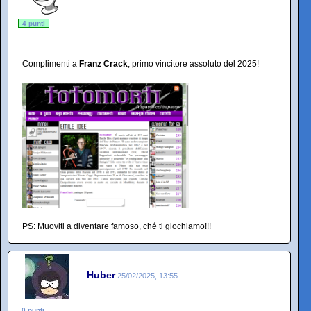
4 punti
Complimenti a
Franz Crack
, primo vincitore assoluto del 2025!
PS: Muoviti a diventare famoso, ché ti giochiamo!!!
Huber
25/02/2025, 13:55
0 punti