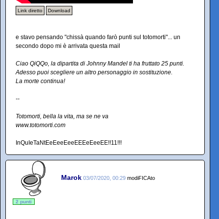
Link diretto
Download
e stavo pensando "chissà quando farò punti sul totomorti"... un
secondo dopo mi è arrivata questa mail
Ciao QiQQo, la dipartita di Johnny Mandel ti ha fruttato 25 punti.
Adesso puoi scegliere un altro personaggio in sostituzione.
La morte continua!
--
Totomorti, bella la vita, ma se ne va
www.totomorti.com
InQuIeTaNtEeEeeEeeEEEeEeeEE!!11!!!
Marok
03/07/2020, 00:29
modiFICAto
2 punti