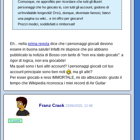
Comunque, ne approfitto per ricordare che tutti gli illustri
personaggi che ho giocato io, con tutti gli account, godono di
un'invidiabile longevità! Orsù, dunque, diventate famosi, fatevi
una pagina su wiki... e mi offro per giocarvi!
Prezzi modici, soddisfatti o rimborsati!
Eh... nella
prima regola
dice che i personaggi giocati devono
essere in buona salute! Infatti mi stupisce che poi abbiano
pubblicato la notizia di Bosso con tanto di "non era stato giocato": a
rigor di logica, non era giocabile!
Ma quali sono i tuoi altri account? I personaggi giocati col tuo
account principale sono ben noti
, ma gli altri?
Per esser giocato e reso IMMORTALE, mi sto attrezzando: giusto il
tempo che Wikipedia riconosca i miei record di Air Guitar
Franz Crack
23/06/2020, 12:48
5 punti