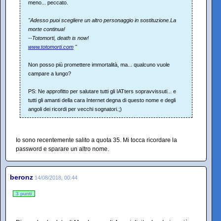
meno... peccato.
"Adesso puoi scegliere un altro personaggio in sostituzione.La
morte continua!
--Totomorti, death is now!
www.totomorti.com
"
Non posso più promettere immortalità, ma... qualcuno vuole
campare a lungo?
PS: Ne approfitto per salutare tutti gli IATters sopravvissuti... e
tutti gli amanti della cara Internet degna di questo nome e degli
angoli dei ricordi per vecchi sognatori.;)
Io sono recentemente salito a quota 35. Mi tocca ricordare la
password e sparare un altro nome.
beronz
14/08/2018, 00:44
3 punti