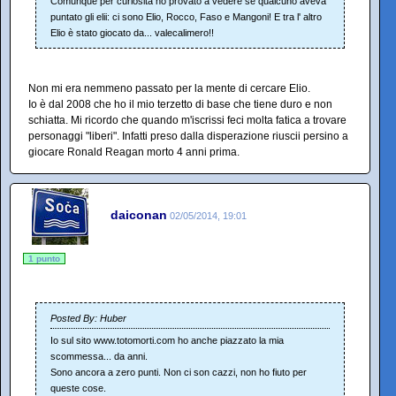
Comunque per curiosità ho provato a vedere se qualcuno aveva
puntato gli elii: ci sono Elio, Rocco, Faso e Mangoni! E tra l' altro
Elio è stato giocato da... valecalimero!!
Non mi era nemmeno passato per la mente di cercare Elio.
Io è dal 2008 che ho il mio terzetto di base che tiene duro e non
schiatta. Mi ricordo che quando m'iscrissi feci molta fatica a trovare
personaggi "liberi". Infatti preso dalla disperazione riuscii persino a
giocare Ronald Reagan morto 4 anni prima.
daiconan
02/05/2014, 19:01
1 punto
Posted By: Huber
Io sul sito www.totomorti.com ho anche piazzato la mia
scommessa... da anni.
Sono ancora a zero punti. Non ci son cazzi, non ho fiuto per
queste cose.