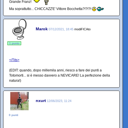
Grande Franz!
Ma soprattutto... CHICCAZZ'E' Vittore Bocchetta?!?!?!
Marok
07/12/2021, 18:45
modiFICAto
1 punto
</Tits>
(EDIT: quando, dopo millemila anni, riesco a fare dei punti a
Totomorti... si è messo davvero a NEVICARE! La perfezione della
natura!)
nxurt
12/06/2023, 11:24
0 punti