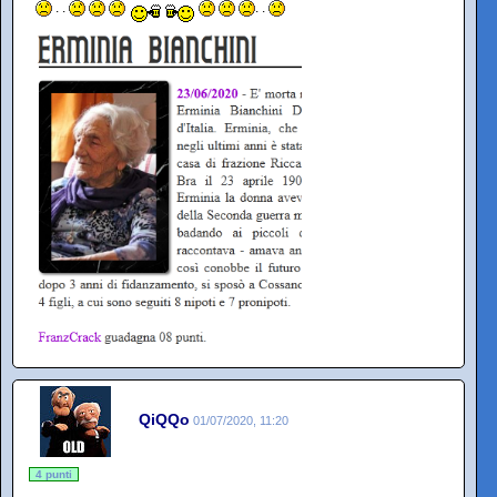
. .
. .
QiQQo
01/07/2020, 11:20
4 punti