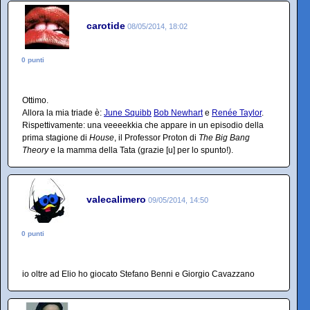
carotide
08/05/2014, 18:02
0 punti
Ottimo.
Allora la mia triade è:
June Squibb
Bob Newhart
e
Renée Taylor
.
Rispettivamente: una veeeekkia che appare in un episodio della
prima stagione di
House
, il Professor Proton di
The Big Bang
Theory
e la mamma della Tata (grazie [u] per lo spunto!).
valecalimero
09/05/2014, 14:50
0 punti
io oltre ad Elio ho giocato Stefano Benni e Giorgio Cavazzano