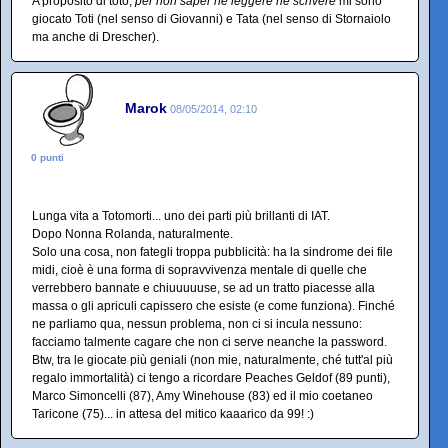
A proposito di toto,
per non saper né leggere né scrivere
mi sono
giocato Toti (nel senso di Giovanni) e Tata (nel senso di Stornaiolo
ma anche di Drescher).
Marok
08/05/2014, 02:10
0 punti
Lunga vita a Totomorti... uno dei parti più brillanti di IAT.
Dopo Nonna Rolanda, naturalmente.
Solo una cosa, non fategli troppa pubblicità: ha la sindrome dei file
midi, cioè è una forma di sopravvivenza mentale di quelle che
verrebbero bannate e chiuuuuuse, se ad un tratto piacesse alla
massa o gli apriculi capissero che esiste (e come funziona). Finché
ne parliamo qua, nessun problema, non ci si incula nessuno:
facciamo talmente cagare che non ci serve neanche la password.
Btw, tra le giocate più geniali (non mie, naturalmente, ché tutt'al più
regalo immortalità) ci tengo a ricordare Peaches Geldof (89 punti),
Marco Simoncelli (87), Amy Winehouse (83) ed il mio coetaneo
Taricone (75)... in attesa del mitico kaaarico da 99! :)