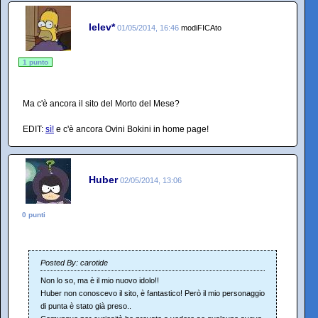
lelev*
01/05/2014, 16:46
modiFICAto
1 punto
Ma c'è ancora il sito del Morto del Mese?
EDIT:
sì!
e c'è ancora Ovini Bokini in home page!
Huber
02/05/2014, 13:06
0 punti
Posted By: carotide
Non lo so, ma è il mio nuovo idolo!!
Huber non conoscevo il sito, è fantastico! Però il mio personaggio
di punta è stato già preso..