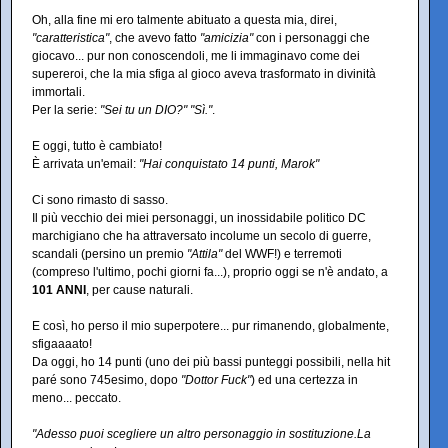
Oh, alla fine mi ero talmente abituato a questa mia, direi,
"caratteristica"
, che avevo fatto
"amicizia"
con i personaggi che
giocavo... pur non conoscendoli, me li immaginavo come dei
supereroi, che la mia sfiga al gioco aveva trasformato in divinità
immortali.
Per la serie:
"Sei tu un DIO?"
"Sì."
.
E oggi, tutto è cambiato!
È arrivata un'email:
"Hai conquistato 14 punti, Marok"
Ci sono rimasto di sasso.
Il più vecchio dei miei personaggi, un inossidabile politico DC
marchigiano che ha attraversato incolume un secolo di guerre,
scandali (persino un premio
"Attila"
del WWF!) e terremoti
(compreso l'ultimo, pochi giorni fa...), proprio oggi se n'è andato, a
101 ANNI
, per cause naturali.
E così, ho perso il mio superpotere... pur rimanendo, globalmente,
sfigaaaato!
Da oggi, ho 14 punti (uno dei più bassi punteggi possibili, nella hit
paré sono 745esimo, dopo
"Dottor Fuck"
) ed una certezza in
meno... peccato.
"Adesso puoi scegliere un altro personaggio in sostituzione.La