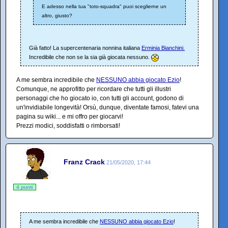
E adesso nella tua "toto-squadra" puoi sceglierne un
altro, giusto?
Già fatto! La supercentenaria nonnina italiana
Erminia Bianchini.
Incredibile che non se la sia già giocata nessuno.
A me sembra incredibile che
NESSUNO abbia giocato Ezio
!
Comunque, ne approfitto per ricordare che tutti gli illustri
personaggi che ho giocato io, con tutti gli account, godono di
un'invidiabile longevità! Orsù, dunque, diventate famosi, fatevi una
pagina su wiki... e mi offro per giocarvi!
Prezzi modici, soddisfatti o rimborsati!
Franz Crack
21/05/2020, 17:44
4 punti
A me sembra incredibile che
NESSUNO abbia giocato Ezio
!