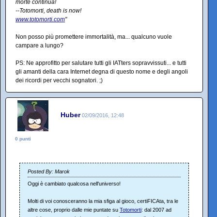
morte continua!
--Totomorti, death is now!
www.totomorti.com
"
Non posso più promettere immortalità, ma... qualcuno vuole
campare a lungo?
PS: Ne approfitto per salutare tutti gli IATters sopravvissuti... e tutti
gli amanti della cara Internet degna di questo nome e degli angoli
dei ricordi per vecchi sognatori. ;)
Huber
02/09/2016, 12:48
0 punti
Posted By: Marok
Oggi è cambiato qualcosa nell'universo!
Molti di voi conosceranno la mia sfiga al gioco, certiFICAta, tra le
altre cose, proprio dalle mie puntate su
Totomorti
: dal 2007 ad