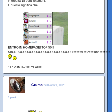
in eredità 18 punti totomorti.
E questo significa che...
ENTRO IN HOMEPAGE! TOP 50!!!
SBORROOOOOOOOOOOOOOOOOOOOOOOH!!!!!!!!!!!!1!!!!!2!!!!!!!uno!!!!!!!!!!!!!!
117 PUNTAZZI!!! YEAH!!!
Grumo
22/02/2021, 10:28
0 punti