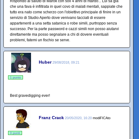
Rispondo al saluto di Marok con soli 4 anni di ritardo... Lui sa già
che una fava è infiltrata in quel covo di malati mentali, sappiate che
tutto era nato come scherzo con l'obiettivo principale di finire in un
servizio di Studio Aperto dove venivano tacciati di essere
appartenenti a una setta satanica o robe simili, purtroppo senza
successo. Per la parte password e cazzi simili non posso aiutarvi
direttamente ma posso segnalare a chi di dovere eventuali
problemi, fatemi un fischio se serve.
Huber
29/08/2018, 09:21
1 punto
Best gravedigging ever!
Franz Crack
20/05/2020, 16:20
modiFICAto
3 punti