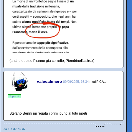
(anche questo l'hanno già corretto, PiombinoKastrox)
valecalimero
09/09/2025, 16:34
modiFICAto
5 punti
Stefano Benni mi regala i primi punti al toto morti
da 1 a 37 su 37