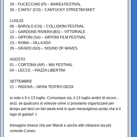
29 – FUCECCHIO (FI) – MAREA FESTIVAL
30 – CANTU’ (CO) – CANTUCKY STREETBASKET
LUGLIO
06 – BAROLO (CN) – COLLISIONI FESTIVAL
13 – GARDONE RIVIERA (BS) – VITTORIALE
20 – GIFFONI (SA) – GIFFONI FILM FESTIVAL
23 – ROMA – VILLA ADA
26 – GRADO (GO) – SOUND OF WAVES
AGOSTO
01 – CORTONA (AR) – MIX FESTIVAL
04 – LECCE – PIAZZA LIBERTINI
SETTEMBRE
21 – PADOVA – GRAN TEATRO GEOX
io voto o 6 o 13 luglio. Comunque sia, il 13 luglio andrò di sicuro...
anzi, se qualcuno si volesse unire ci possiamo organizzare per
tempo per farci un bel week-end in quel meraviglioso posto che è il
lago di garda!! :)
Immagino invece che per Marok e anche altri milanesi sia più
comodo Cuneo.