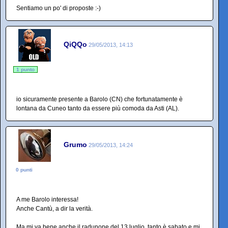
Sentiamo un po' di proposte :-)
QiQQo
29/05/2013, 14:13
1 punto
io sicuramente presente a Barolo (CN) che fortunatamente è
lontana da Cuneo tanto da essere più comoda da Asti (AL).
Grumo
29/05/2013, 14:24
0 punti
A me Barolo interessa!
Anche Cantù, a dir la verità.
Ma mi va bene anche il radunone del 13 luglio, tanto è sabato e mi