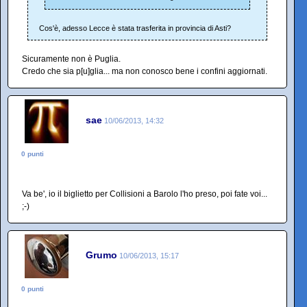
Cos'è, adesso Lecce è stata trasferita in provincia di Asti?
Sicuramente non è Puglia.
Credo che sia p[u]glia... ma non conosco bene i confini aggiornati.
sae
10/06/2013, 14:32
0 punti
Va be', io il biglietto per Collisioni a Barolo l'ho preso, poi fate voi...
;-)
Grumo
10/06/2013, 15:17
0 punti