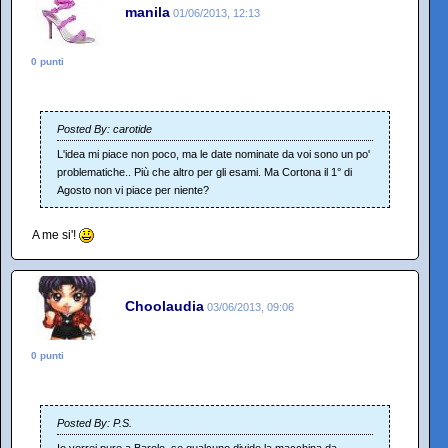
manila
01/06/2013, 12:13
0 punti
Posted By: carotide
L'idea mi piace non poco, ma le date nominate da voi sono un po'
problematiche.. Più che altro per gli esami. Ma Cortona il 1° di
Agosto non vi piace per niente?
A me si'!
Choolaudia
03/06/2013, 09:06
0 punti
Posted By: P.S.