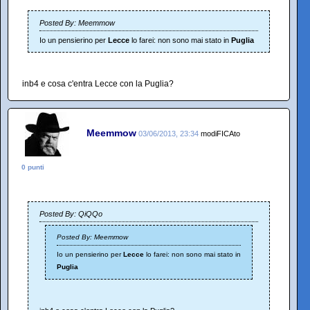
Posted By: Meemmow
Io un pensierino per
Lecce
lo farei: non sono mai stato in
Puglia
inb4 e cosa c'entra Lecce con la Puglia?
Meemmow
03/06/2013, 23:34
modiFICAto
0 punti
Posted By: QiQQo
Posted By: Meemmow
Io un pensierino per
Lecce
lo farei: non sono mai stato in
Puglia