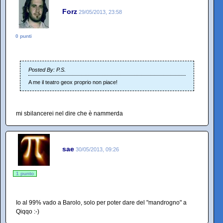
Forz
29/05/2013, 23:58
0 punti
Posted By: P.S.
A me il teatro geox proprio non piace!
mi sbilancerei nel dire che è nammerda
sae
30/05/2013, 09:26
1 punto
Io al 99% vado a Barolo, solo per poter dare del "mandrogno" a
Qiqqo :-)