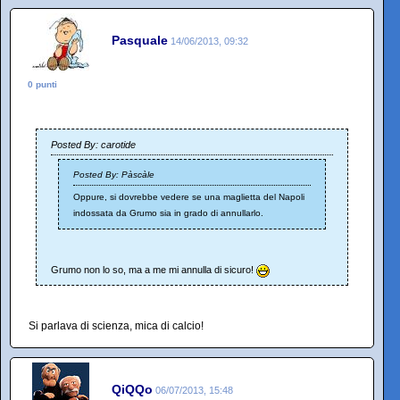
Pasquale
14/06/2013, 09:32
0 punti
Posted By: carotide
Posted By: Pàscàle
Oppure, si dovrebbe vedere se una maglietta del Napoli
indossata da Grumo sia in grado di annullarlo.
Grumo non lo so, ma a me mi annulla di sicuro!
Si parlava di scienza, mica di calcio!
QiQQo
06/07/2013, 15:48