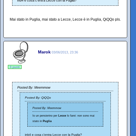
inb4 e cosa c'entra Lecce con la Puglia?
Mai stato in Puglia, mai stato a Lecce, Lecce è in Puglia, QiQQo pls.
Marok
03/06/2013, 23:36
3 punti
Posted By: Meemmow
Posted By: QiQQo
Posted By: Meemmow
Io un pensierino per
Lecce
lo farei: non sono mai
stato in
Puglia
inb4 e cosa c'entra Lecce con la Puglia?