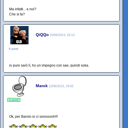
Ma infatti... e noi?
Che si fa?
QiQQo
10/06/2013, 18:13
0 punti
io pure sarò lì, ho un impegno con sae, quindi soka.
Marok
12/06/2013, 19:02
2 punti
Ok, per Barolo io ci sonooooh!!!