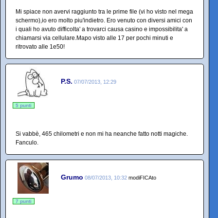
Mi spiace non avervi raggiunto tra le prime file (vi ho visto nel mega
schermo),io ero molto piu'indietro. Ero venuto con diversi amici con
i quali ho avuto difficolta' a trovarci causa casino e impossibilita' a
chiamarsi via cellulare.Mapo visto alle 17 per pochi minuti e
ritrovato alle 1e50!
P.S.
07/07/2013, 12:29
5 punti
Si vabbè, 465 chilometri e non mi ha neanche fatto notti magiche.
Fanculo.
Grumo
08/07/2013, 10:32
modiFICAto
7 punti