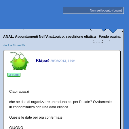
Non sei loggato (
Login
)
ANAL: Appuntamenti Nell'AnaLogico
: spedizione eliatica estiva: dove e qua
Fondo pagina
da 1 a 35 su 35
Klàpač
29/05/2013, 14:04
2 punti
Ciao ragazzi
che ne dite di organizzare un raduno bis per l'estate? Ovviamente
in concomitanza con una data eliatica...
Queste le date per ora confermate:
GIUGNO