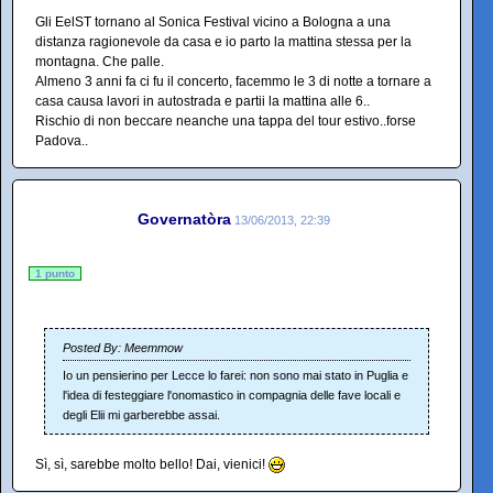
Gli EelST tornano al Sonica Festival vicino a Bologna a una
distanza ragionevole da casa e io parto la mattina stessa per la
montagna. Che palle.
Almeno 3 anni fa ci fu il concerto, facemmo le 3 di notte a tornare a
casa causa lavori in autostrada e partii la mattina alle 6..
Rischio di non beccare neanche una tappa del tour estivo..forse
Padova..
Governatòra
13/06/2013, 22:39
1 punto
Posted By: Meemmow
Io un pensierino per Lecce lo farei: non sono mai stato in Puglia e
l'idea di festeggiare l'onomastico in compagnia delle fave locali e
degli Elii mi garberebbe assai.
Sì, sì, sarebbe molto bello! Dai, vienici!